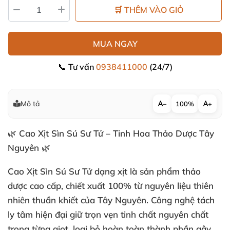
🛒 THÊM VÀO GIỎ
MUA NGAY
📞 Tư vấn
0938411000
(24/7)
Mô tả
−
100%
+
🌿 Cao Xịt Sìn Sú Sư Tử – Tinh Hoa Thảo Dược Tây
Nguyên 🌿
Cao Xịt Sìn Sú Sư Tử dạng xịt là sản phẩm thảo
dược cao cấp, chiết xuất 100% từ nguyên liệu thiên
nhiên thuần khiết của Tây Nguyên. Công nghệ tách
ly tâm hiện đại giữ trọn vẹn tinh chất nguyên chất
trong từng giọt, loại bỏ hoàn toàn thành phần gây