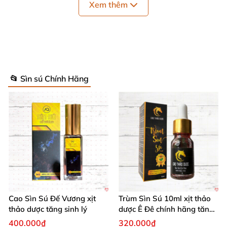
Xem thêm
Bảo quản đơn giản, chỉ cần nơi khô ráo, thoáng
mát để duy trì chất lượng lâu dài.
📂 Sìn sú Chính Hãng
Sìn sú Sư Tử xịt cao thảo dược Tây Nguyên chính hãng giá tốt
Cao Sìn Sú Đế Vương xịt
Trùm Sìn Sú 10ml xịt thảo
thảo dược tăng sinh lý
dược Ê Đê chính hãng tăng
cường sinh lý
400.000₫
320.000₫
🌟 Công dụng ưu việt của Cao Xịt Sìn Sú