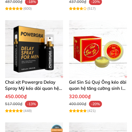
487.000₫
437.000₫
-18%
-20%
(600)
(517)
Chai xịt Powergra Delay
Gel Sìn Sú Quý Ông kéo dài
Spray Mỹ kéo dài quan hệ
quan hệ tăng cường sinh lý
tăng khoái cảm
nam
450.000₫
320.000₫
517.000₫
400.000₫
-13%
-20%
(448)
(421)