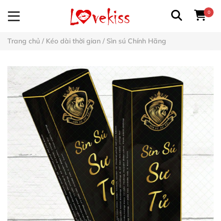
0
Trang chủ
/
Kéo dài thời gian
/
Sìn sú Chính Hãng