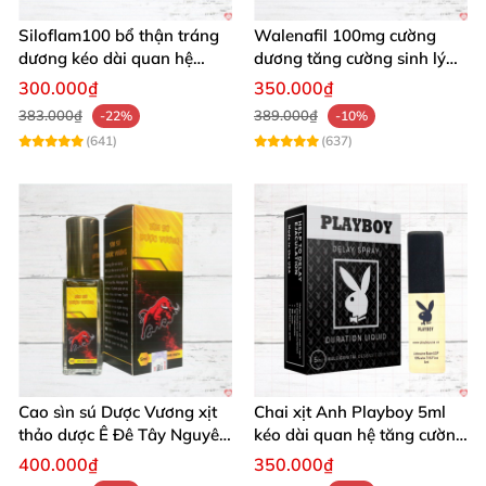
Siloflam100 bổ thận tráng
Walenafil 100mg cường
dương kéo dài quan hệ
dương tăng cường sinh lý
mạnh mẽ nam
kéo dài thời gian
300.000₫
350.000₫
383.000₫
389.000₫
-22%
-10%
(641)
(637)
Cao sìn sú Dược Vương xịt
Chai xịt Anh Playboy 5ml
thảo dược Ê Đê Tây Nguyên
kéo dài quan hệ tăng cường
chính hãng tăng cường sức
sinh lý nam
400.000₫
350.000₫
mạnh