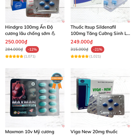
Hindgra 100mg Ấn Độ
Thuốc Itsup Sildenafil
cương lâu chống sớm 💪
100mg Tăng Cường Sinh Lý
Nam Giới
250.000₫
249.000₫
284.000₫
315.000₫
-12%
-21%
(1,071)
(1,021)
Maxman 10v Mỹ cương
Viga New 20mg thuốc