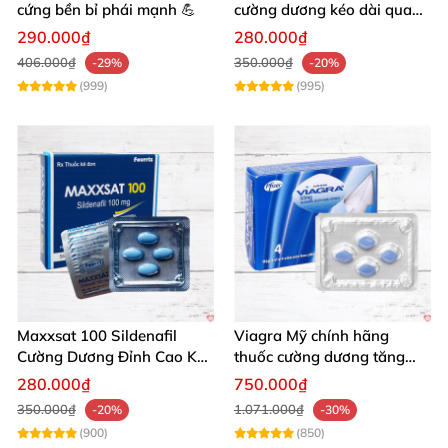
cứng bền bỉ phái mạnh 💪
cường dương kéo dài quan
hệ chống xuất tinh sớm
290.000₫
280.000₫
406.000₫
350.000₫
-29%
-20%
(999)
(995)
Maxxsat 100 Sildenafil
Viagra Mỹ chính hãng
Cường Dương Đỉnh Cao Kéo
thuốc cường dương tăng
Dài Đêm Dài
cường sinh lực nam giới
280.000₫
750.000₫
nhập khẩu
350.000₫
1.071.000₫
-20%
-30%
(900)
(850)