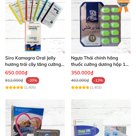
Siro Kamagra Oral Jelly
Ngựa Thái chính hãng
hương trái cây tăng cường
thuốc cường dương hộp 10
sinh lý nam sâu
viên kéo dài thời gian mạnh
650.000₫
350.000₫
mẽ
812.000₫
402.000₫
-20%
-13%
(1,405)
(1,403)