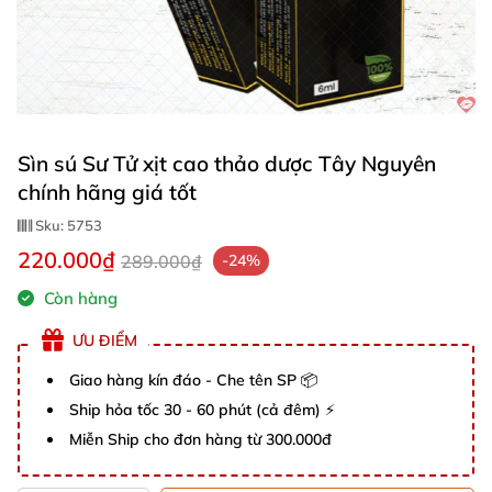
Sìn sú Sư Tử xịt cao thảo dược Tây Nguyên
chính hãng giá tốt
Sku:
5753
220.000₫
289.000₫
-24%
Còn hàng
ƯU ĐIỂM
Giao hàng kín đáo - Che tên SP 📦
Ship hỏa tốc 30 - 60 phút (cả đêm) ⚡
Miễn Ship cho đơn hàng từ 300.000đ