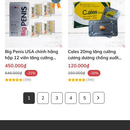
Big Penis USA chính hãng
Cales 20mg tăng cường
hộp 12 viên tăng cường
cương dương chống xuất
sinh lý kéo dài cương dương
tinh sớm bền lâu
450.000₫
120.000₫
646.000₫
150.000₫
-21%
-20%
(399)
(390)
1
2
3
4
5