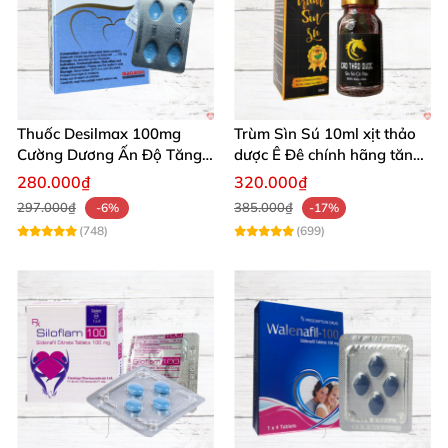
Thuốc Desilmax 100mg
Trùm Sìn Sú 10ml xịt thảo
Cường Dương Ấn Độ Tăng
dược Ê Đê chính hãng tăng
Sinh Lý Tốt Nhất
cường sinh lý
280.000₫
320.000₫
297.000₫
385.000₫
-6%
-17%
(748)
(699)