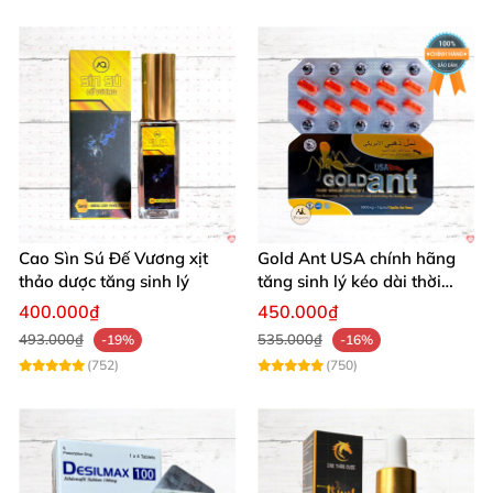
Cao Sìn Sú Đế Vương xịt
Gold Ant USA chính hãng
thảo dược tăng sinh lý
tăng sinh lý kéo dài thời
gian xuất tinh sớm
400.000₫
450.000₫
493.000₫
535.000₫
-19%
-16%
(752)
(750)