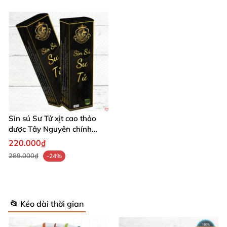
Sìn sú Sư Tử xịt cao thảo
dược Tây Nguyên chính
hãng giá tốt
220.000₫
289.000₫
-24%
📂 Kéo dài thời gian