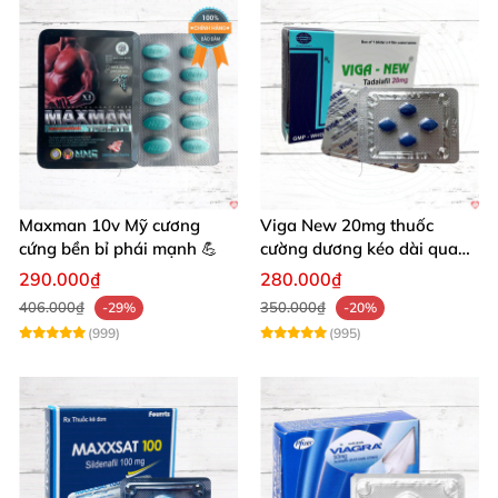
Maxman 10v Mỹ cương
Viga New 20mg thuốc
cứng bền bỉ phái mạnh 💪
cường dương kéo dài quan
hệ chống xuất tinh sớm
290.000₫
280.000₫
406.000₫
350.000₫
-29%
-20%
(999)
(995)