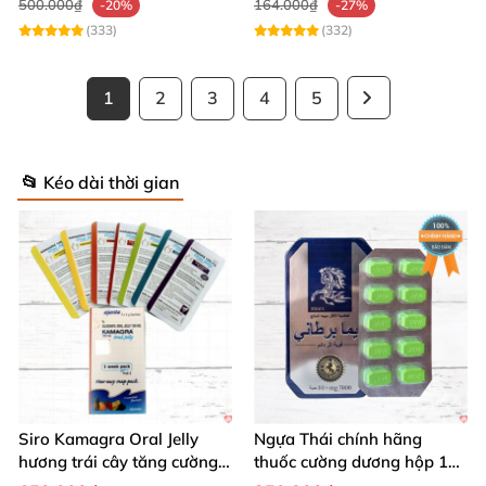
500.000₫
164.000₫
-20%
-27%
(333)
(332)
1
2
3
4
5
📂 Kéo dài thời gian
Siro Kamagra Oral Jelly
Ngựa Thái chính hãng
hương trái cây tăng cường
thuốc cường dương hộp 10
sinh lý nam sâu
viên kéo dài thời gian mạnh