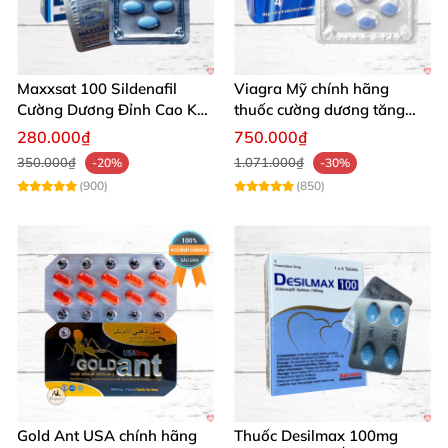
trải nghiệm sự khác biệt vượt trội!
Maxxsat 100 Sildenafil
Viagra Mỹ chính hãng
Cường Dương Đỉnh Cao Kéo
thuốc cường dương tăng
Dài Đêm Dài
cường sinh lực nam giới
280.000₫
750.000₫
nhập khẩu
350.000₫
1.071.000₫
-20%
-30%
(900)
(850)
Gold Ant USA chính hãng
Thuốc Desilmax 100mg