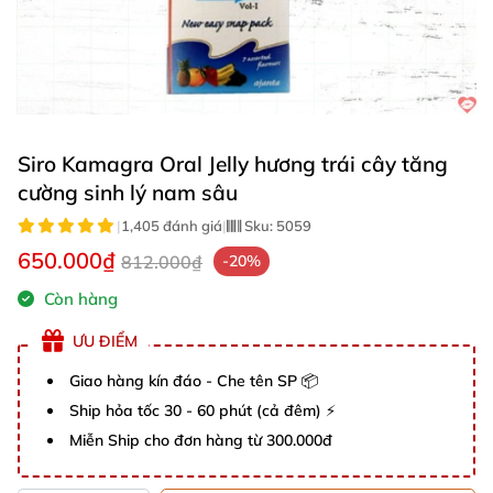
Siro Kamagra Oral Jelly hương trái cây tăng
cường sinh lý nam sâu
|
1,405 đánh giá
|
Sku:
5059
650.000₫
812.000₫
-20%
Còn hàng
ƯU ĐIỂM
Giao hàng kín đáo - Che tên SP 📦
Ship hỏa tốc 30 - 60 phút (cả đêm) ⚡
Miễn Ship cho đơn hàng từ 300.000đ