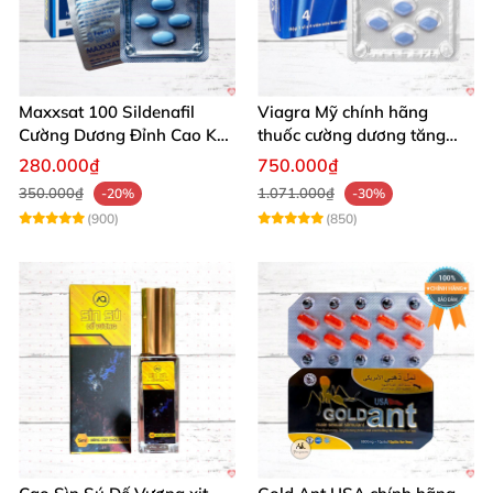
Maxxsat 100 Sildenafil
Viagra Mỹ chính hãng
Cường Dương Đỉnh Cao Kéo
thuốc cường dương tăng
Dài Đêm Dài
cường sinh lực nam giới
280.000₫
750.000₫
nhập khẩu
350.000₫
1.071.000₫
-20%
-30%
(900)
(850)