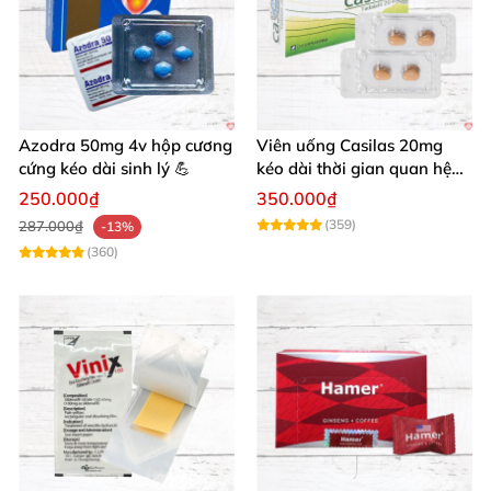
Azodra 50mg 4v hộp cương
Viên uống Casilas 20mg
cứng kéo dài sinh lý 💪
kéo dài thời gian quan hệ
tăng cường sinh lý nam
250.000₫
350.000₫
(359)
287.000₫
-13%
(360)