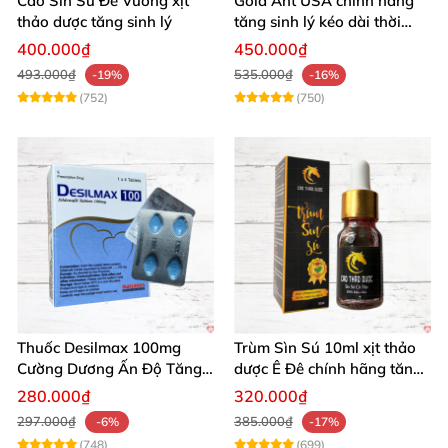
Cao Sìn Sú Đế Vương xịt
Gold Ant USA chính hãng
thảo dược tăng sinh lý
tăng sinh lý kéo dài thời
gian xuất tinh sớm
400.000₫
450.000₫
493.000₫
535.000₫
-19%
-16%
(752)
(750)
Thuốc Desilmax 100mg
Trùm Sìn Sú 10ml xịt thảo
Cường Dương Ấn Độ Tăng
dược Ê Đê chính hãng tăng
Sinh Lý Tốt Nhất
cường sinh lý
280.000₫
320.000₫
297.000₫
385.000₫
-6%
-17%
(748)
(699)