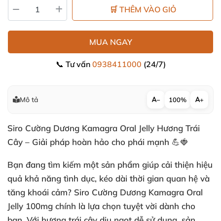
🛒 THÊM VÀO GIỎ
MUA NGAY
📞 Tư vấn
0938411000
(24/7)
Mô tả
−
100%
+
Siro Cường Dương Kamagra Oral Jelly Hương Trái
Cây – Giải pháp hoàn hảo cho phái mạnh 💪🍓
Bạn đang tìm kiếm một sản phẩm giúp cải thiện hiệu
quả khả năng tình dục, kéo dài thời gian quan hệ và
tăng khoái cảm? Siro Cường Dương Kamagra Oral
Jelly 100mg chính là lựa chọn tuyệt vời dành cho
bạn. Với hương trái cây dịu ngọt dễ sử dụng, sản