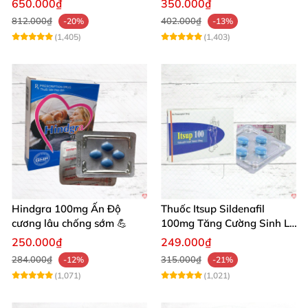
650.000₫
350.000₫
mẽ
812.000₫
402.000₫
-20%
-13%
(1,405)
(1,403)
Hindgra 100mg Ấn Độ
Thuốc Itsup Sildenafil
cương lâu chống sớm 💪
100mg Tăng Cường Sinh Lý
Nam Giới
250.000₫
249.000₫
284.000₫
315.000₫
-12%
-21%
(1,071)
(1,021)