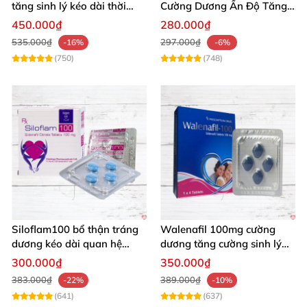
tăng sinh lý kéo dài thời
Cường Dương Ấn Độ Tăng
gian xuất tinh sớm
Sinh Lý Tốt Nhất
450.000₫
280.000₫
535.000₫
297.000₫
-16%
-6%
(750)
(748)
Siloflam100 bổ thận tráng
Walenafil 100mg cường
dương kéo dài quan hệ
dương tăng cường sinh lý
mạnh mẽ nam
kéo dài thời gian
300.000₫
350.000₫
383.000₫
389.000₫
-22%
-10%
(641)
(637)