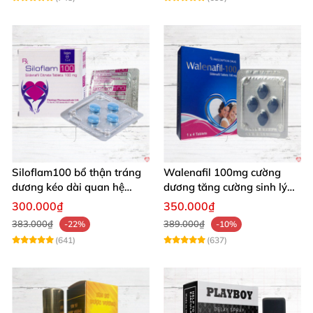
Siloflam100 bổ thận tráng
Walenafil 100mg cường
dương kéo dài quan hệ
dương tăng cường sinh lý
mạnh mẽ nam
kéo dài thời gian
300.000₫
350.000₫
383.000₫
389.000₫
-22%
-10%
(641)
(637)