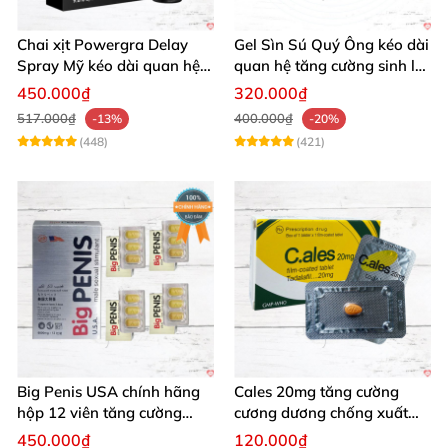
Chai xịt Powergra Delay
Gel Sìn Sú Quý Ông kéo dài
Spray Mỹ kéo dài quan hệ
quan hệ tăng cường sinh lý
tăng khoái cảm
nam
450.000₫
320.000₫
517.000₫
400.000₫
-13%
-20%
(448)
(421)
Big Penis USA chính hãng
Cales 20mg tăng cường
hộp 12 viên tăng cường
cương dương chống xuất
sinh lý kéo dài cương dương
tinh sớm bền lâu
450.000₫
120.000₫