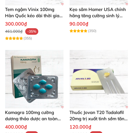
Tem ngậm Vinix 100mg
Kẹo sâm Hamer USA chính
Hàn Quốc kéo dài thời gian
hãng tăng cường sinh lý
tăng cường sinh lý nam
mạnh mẽ kéo dài
300.000₫
90.000₫
(350)
461.000₫
-35%
(355)
Kamagra 100mg cường
Thuốc Jovan T20 Tadalafil
dương thảo dược an toàn
20mg trị xuất tinh sớm tăng
kéo dài thời gian quan hệ
cường sinh lý phái mạnh
400.000₫
120.000₫