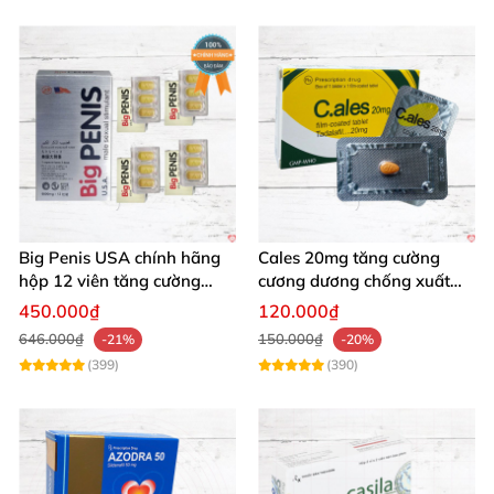
Big Penis USA chính hãng
Cales 20mg tăng cường
hộp 12 viên tăng cường
cương dương chống xuất
sinh lý kéo dài cương dương
tinh sớm bền lâu
450.000₫
120.000₫
646.000₫
150.000₫
-21%
-20%
(399)
(390)