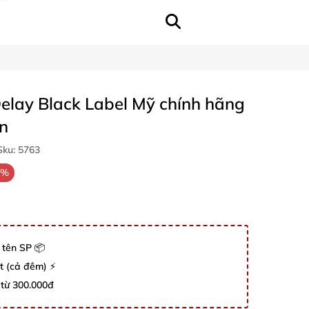
elay Black Label Mỹ chính hãng
n
ku:
5763
7%
 tên SP 📦
út (cả đêm) ⚡
 từ 300.000đ