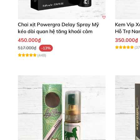
Chai xịt Powergra Delay Spray Mỹ
Kem Vip X
kéo dài quan hệ tăng khoái cảm
Hỗ Trợ Na
450.000₫
350.000₫
517.000₫
(37
-13%
(448)