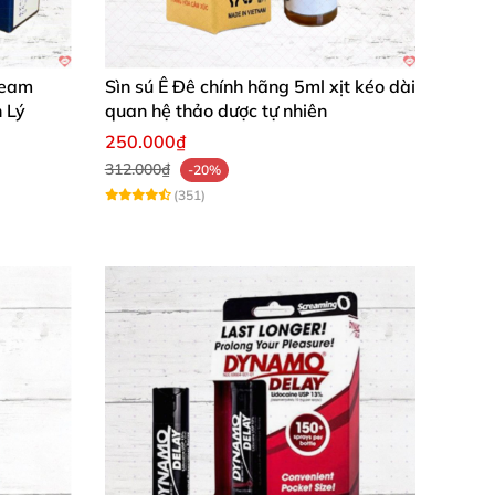
ream
Sìn sú Ê Đê chính hãng 5ml xịt kéo dài
 Lý
quan hệ thảo dược tự nhiên
250.000₫
312.000₫
-20%
(351)