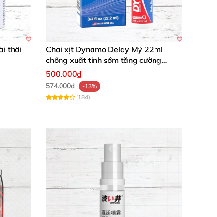
i thời
Chai xịt Dynamo Delay Mỹ 22ml
chống xuất tinh sớm tăng cường
phong độ
500.000₫
574.000₫
-13%
(184)