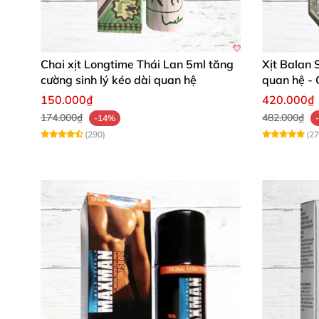
Chai xịt Longtime Thái Lan 5ml tăng
Xịt Balan 
cường sinh lý kéo dài quan hệ
quan hệ - 
150.000₫
420.000₫
174.000₫
482.000₫
-14%
(290)
(27