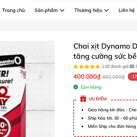
Trang chủ
Sản phẩm
Thương hiệu
Liên hệ
Chai xịt Dynamo D
tăng cường sức bề
|
218 đánh giá
|
S
400.000₫
481.000₫
-1
Còn hàng
ƯU ĐIỂM
Giao hàng kín đáo - Che
Ship hỏa tốc 30 - 60 ph
Miễn Ship cho đơn hàng