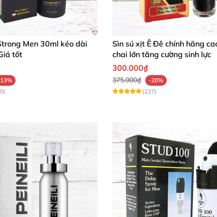
Strong Men 30ml kéo dài
Sìn sú xịt Ê Đê chính hãng ca
Giá tốt
chai lớn tăng cường sinh lực
300.000₫
375.000₫
-13%
-20%
0)
(227)