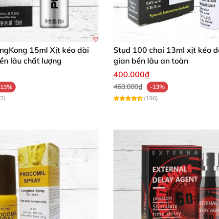
ongKong 15ml Xịt kéo dài
Stud 100 chai 13ml xịt kéo dà
bền lâu chất lượng
gian bền lâu an toàn
400.000₫
460.000₫
-13%
-13%
2)
(196)