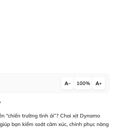
−
100%
+

n “chiến trường tình ái”? Chai xịt Dynamo
m giúp bạn kiểm soát cảm xúc, chinh phục nàng