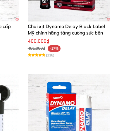
o cấp
Chai xịt Dynamo Delay Black Label
Mỹ chính hãng tăng cường sức bền
400.000₫
481.000₫
-17%
(218)