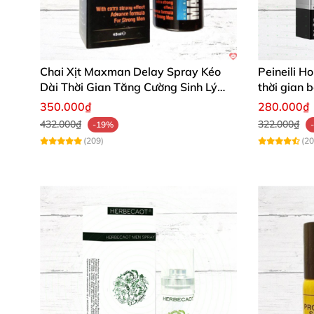
Chai Xịt Maxman Delay Spray Kéo
Peineili H
Dài Thời Gian Tăng Cường Sinh Lý
thời gian 
Nam
350.000₫
280.000₫
432.000₫
322.000₫
-19%
(209)
(20