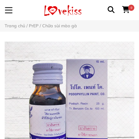
0
Trang chủ
/
PrEP
/
Chữa sùi mào gà