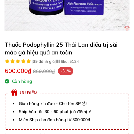
Thuốc Podophyllin 25 Thái Lan điều trị sùi
mào gà hiệu quả an toàn
|
39 đánh giá
|
Sku:
5124
600.000₫
869.000₫
-31%
Còn hàng
ƯU ĐIỂM
Giao hàng kín đáo - Che tên SP 📦
Ship hỏa tốc 30 - 60 phút (cả đêm) ⚡
Miễn Ship cho đơn hàng từ 300.000đ