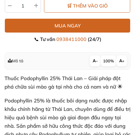
🛒 THÊM VÀO GIỎ
MUA NGAY
📞 Tư vấn
0938411000
(24/7)
Mô tả
−
100%
+
Thuốc Podophyllin 25% Thái Lan – Giải pháp đột
phá chữa sùi mào gà tại nhà cho cả nam và nữ 🌟
Podophyllin 25% là thuốc bôi dạng nước được nhập
khẩu chính hãng từ Thái Lan, chuyên dùng để điều trị
hiệu quả bệnh sùi mào gà giai đoạn đầu ngay tại
nhà. Sản phẩm sở hữu công thức độc đáo với dung
dịch nhựa cây Podophyllum tự nhiên, giúp loại bỏ các