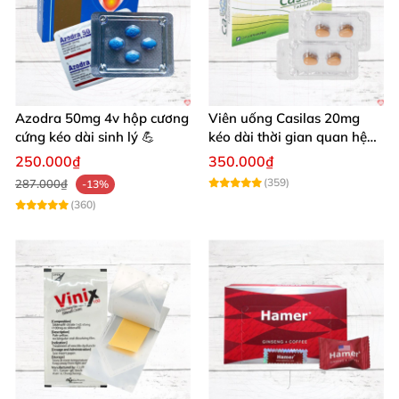
Azodra 50mg 4v hộp cương
Viên uống Casilas 20mg
cứng kéo dài sinh lý 💪
kéo dài thời gian quan hệ
tăng cường sinh lý nam
250.000₫
350.000₫
(359)
287.000₫
-13%
(360)