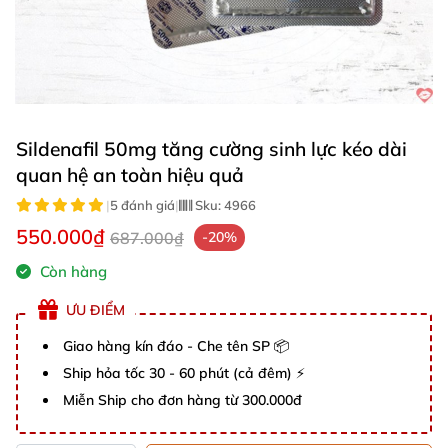
Sildenafil 50mg tăng cường sinh lực kéo dài
quan hệ an toàn hiệu quả
|
5 đánh giá
|
Sku:
4966
550.000₫
687.000₫
-20%
Còn hàng
ƯU ĐIỂM
Giao hàng kín đáo - Che tên SP 📦
Ship hỏa tốc 30 - 60 phút (cả đêm) ⚡
Miễn Ship cho đơn hàng từ 300.000đ