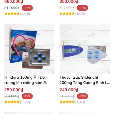
650.000₫
350.000₫
mẽ
812.000₫
402.000₫
-20%
-13%
(1,405)
(1,403)
Hindgra 100mg Ấn Độ
Thuốc Itsup Sildenafil
cương lâu chống sớm 💪
100mg Tăng Cường Sinh Lý
Nam Giới
250.000₫
249.000₫
284.000₫
315.000₫
-12%
-21%
(1,071)
(1,021)