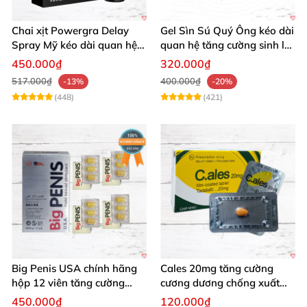
Chai xịt Powergra Delay
Gel Sìn Sú Quý Ông kéo dài
Spray Mỹ kéo dài quan hệ
quan hệ tăng cường sinh lý
tăng khoái cảm
nam
450.000₫
320.000₫
517.000₫
400.000₫
-13%
-20%
(448)
(421)
Big Penis USA chính hãng
Cales 20mg tăng cường
hộp 12 viên tăng cường
cương dương chống xuất
sinh lý kéo dài cương dương
tinh sớm bền lâu
450.000₫
120.000₫