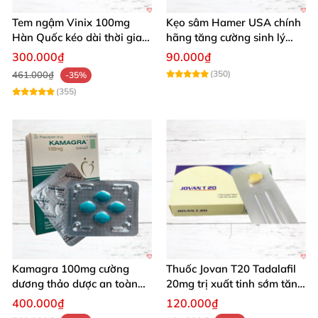
Tem ngậm Vinix 100mg
Kẹo sâm Hamer USA chính
Hàn Quốc kéo dài thời gian
hãng tăng cường sinh lý
tăng cường sinh lý nam
mạnh mẽ kéo dài
300.000₫
90.000₫
(350)
461.000₫
-35%
(355)
Kamagra 100mg cường
Thuốc Jovan T20 Tadalafil
dương thảo dược an toàn
20mg trị xuất tinh sớm tăng
kéo dài thời gian quan hệ
cường sinh lý phái mạnh
400.000₫
120.000₫