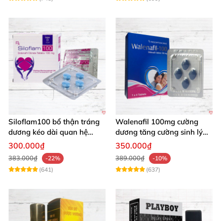
Siloflam100 bổ thận tráng
Walenafil 100mg cường
dương kéo dài quan hệ
dương tăng cường sinh lý
mạnh mẽ nam
kéo dài thời gian
300.000₫
350.000₫
383.000₫
389.000₫
-22%
-10%
(641)
(637)