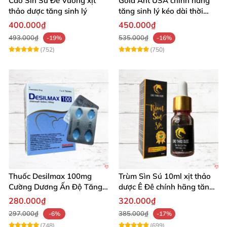
Cao Sìn Sú Đế Vương xịt
Gold Ant USA chính hãng
thảo dược tăng sinh lý
tăng sinh lý kéo dài thời
gian xuất tinh sớm
400.000₫
450.000₫
493.000₫
535.000₫
-19%
-16%
(752)
(750)
Thuốc Desilmax 100mg
Trùm Sìn Sú 10ml xịt thảo
Cường Dương Ấn Độ Tăng
dược Ê Đê chính hãng tăng
Sinh Lý Tốt Nhất
cường sinh lý
280.000₫
320.000₫
297.000₫
385.000₫
-6%
-17%
(748)
(699)