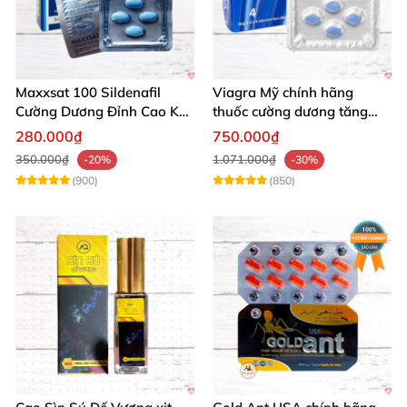
Maxxsat 100 Sildenafil
Viagra Mỹ chính hãng
Cường Dương Đỉnh Cao Kéo
thuốc cường dương tăng
Dài Đêm Dài
cường sinh lực nam giới
280.000₫
750.000₫
nhập khẩu
350.000₫
1.071.000₫
-20%
-30%
(900)
(850)