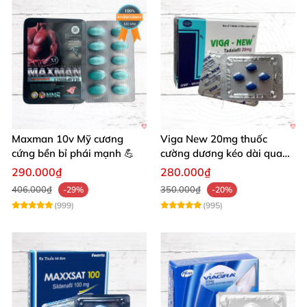
Maxman 10v Mỹ cương
Viga New 20mg thuốc
cứng bền bỉ phái mạnh 💪
cường dương kéo dài quan
hệ chống xuất tinh sớm
290.000₫
280.000₫
406.000₫
350.000₫
-29%
-20%
(999)
(995)