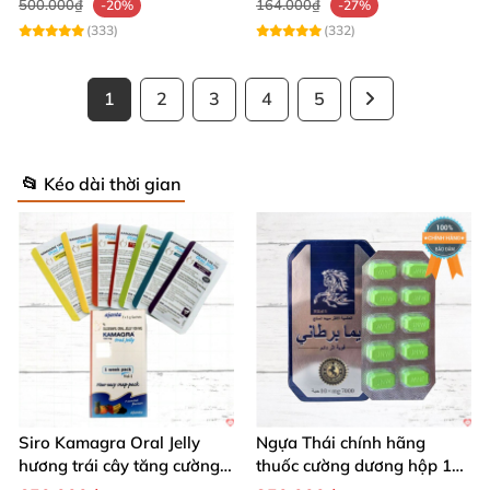
500.000₫
164.000₫
-20%
-27%
(333)
(332)
1
2
3
4
5
📂 Kéo dài thời gian
Siro Kamagra Oral Jelly
Ngựa Thái chính hãng
hương trái cây tăng cường
thuốc cường dương hộp 10
sinh lý nam sâu
viên kéo dài thời gian mạnh