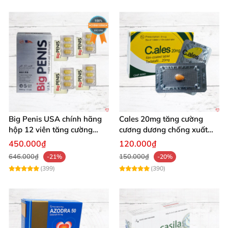
Big Penis USA chính hãng
Cales 20mg tăng cường
hộp 12 viên tăng cường
cương dương chống xuất
sinh lý kéo dài cương dương
tinh sớm bền lâu
450.000₫
120.000₫
646.000₫
150.000₫
-21%
-20%
(399)
(390)