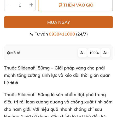
🛒 THÊM VÀO GIỎ
MUA NGAY
📞 Tư vấn
0938411000
(24/7)
Mô tả
−
100%
+
Thuốc Sildenafil 50mg – Giải pháp vàng cho phái
mạnh tăng cường sinh lực và kéo dài thời gian quan
hệ ❤️🔥
Thuốc Sildenafil 50mg là sản phẩm đột phá trong
điều trị rối loạn cương dương và chống xuất tinh sớm
cho nam giới. Với hiệu quả nhanh chóng chỉ sau
khoảng 1 giờ sử dụng, đây chính là trợ thủ đắc lực