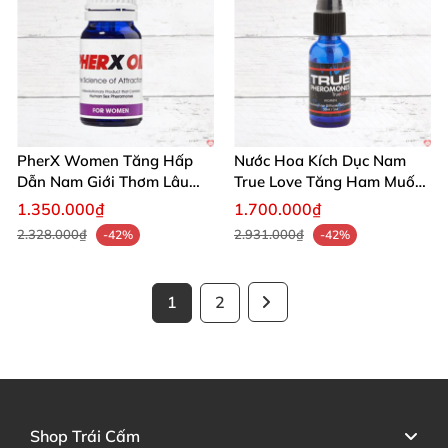
PherX Women Tăng Hấp
Nước Hoa Kích Dục Nam
Dẫn Nam Giới Thơm Lâu
True Love Tăng Ham Muốn
Quyến Rũ
Tự Tin Quyến Rũ
1.350.000₫
1.700.000₫
2.328.000₫
2.931.000₫
-42%
-42%
1
2
Shop Trái Cấm