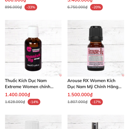
896.000₫
6.750.000₫
-33%
-20%
Thuốc Kích Dục Nam
Arouse RX Women Kích
Extreme Women chính
Dục Nam Mỹ Chính Hãng
hãng Mỹ tăng khoái cảm
Tăng Hưng Phấn
1.400.000₫
1.500.000₫
1.628.000₫
1.807.000₫
-14%
-17%