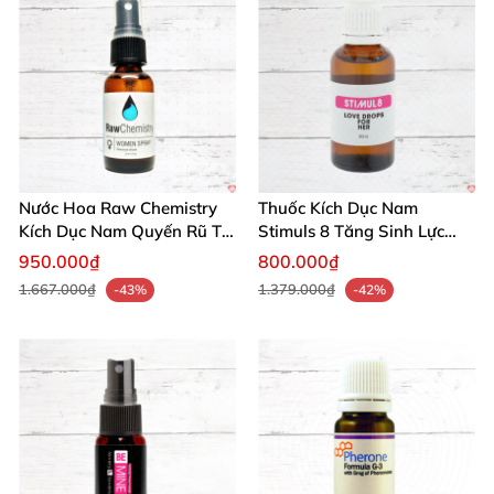
Nước Hoa Raw Chemistry
Thuốc Kích Dục Nam
Kích Dục Nam Quyến Rũ Tự
Stimuls 8 Tăng Sinh Lực
Tin Thu Hút
Mạnh Mẽ Mỹ
950.000₫
800.000₫
1.667.000₫
1.379.000₫
-43%
-42%