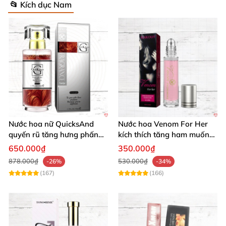
📂 Kích dục Nam
Nước hoa nữ QuicksAnd
Nước hoa Venom For Her
quyến rũ tăng hưng phấn
kích thích tăng ham muốn
kích dục nam
nam quyến rũ
650.000₫
350.000₫
878.000₫
530.000₫
-26%
-34%
(167)
(166)