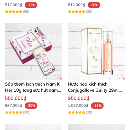
517.000₫
812.000₫
-13%
-20%
(88)
(30)
Sáp thơm kích thích Nam K
Nước hoa kích thích
Her 10g tăng sức hút nam
Conjugallove Guilty 29ml
giới tự tin
thơm quyến rũ hấp dẫn
550.000₫
950.000₫
687.000₫
1.067.000₫
-20%
-11%
(20)
(20)