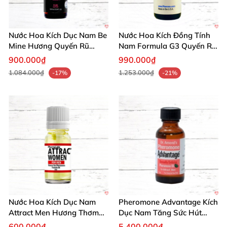
Nước Hoa Kích Dục Nam Be
Nước Hoa Kích Đồng Tính
Mine Hương Quyến Rũ
Nam Formula G3 Quyến Rũ
Phiên Bản Giới Hạn
Tự Tin
900.000₫
990.000₫
1.084.000₫
1.253.000₫
-17%
-21%
Nước Hoa Kích Dục Nam
Pheromone Advantage Kích
Attract Men Hương Thơm
Dục Nam Tăng Sức Hút
Quyến Rũ Tự Tin
Quyến Rũ
600.000₫
5.400.000₫