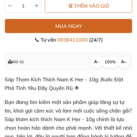
🛒 THÊM VÀO GIỎ
MUA NGAY
📞 Tư vấn
0938411000
(24/7)
Mô tả
−
100%
+
Sáp Thơm Kích Thích Nam K Her - 10g: Bước Đột
Phá Tình Yêu Đầy Quyến Rũ 🌟
Bạn đang tìm kiếm một sản phẩm giúp tăng sự tự
tin, khơi gợi cảm xúc và làm mới cuộc sống chăn gối?
Sáp thơm kích thích Nam K Her - 10g chính là lựa
chọn hoàn hảo dành cho phái mạnh. Với thiết kế nhỏ
gọn, tiện lợi, đây là người bạn đồng hành lý tưởng để