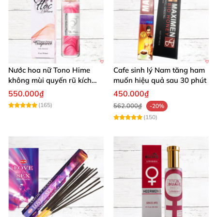
Nước hoa nữ Tono Hime
Cafe sinh lý Nam tăng ham
không mùi quyến rũ kích
muốn hiệu quả sau 30 phút
thích phái mạnh
550.000₫
450.000₫
(165)
562.000₫
-20%
(150)