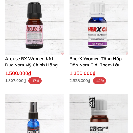
Arouse RX Women Kích
PherX Women Tăng Hấp
Dục Nam Mỹ Chính Hãng
Dẫn Nam Giới Thơm Lâu
Tăng Hưng Phấn
Quyến Rũ
1.500.000₫
1.350.000₫
1.807.000₫
2.328.000₫
-17%
-42%