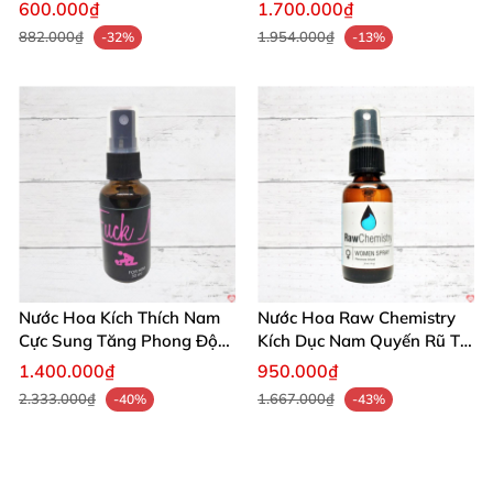
lĩnh đẳng cấp
Cảm Giác
600.000₫
1.700.000₫
882.000₫
1.954.000₫
-32%
-13%
Nước Hoa Kích Thích Nam
Nước Hoa Raw Chemistry
Cực Sung Tăng Phong Độ
Kích Dục Nam Quyến Rũ Tự
Quyến Rũ
Tin Thu Hút
1.400.000₫
950.000₫
2.333.000₫
1.667.000₫
-40%
-43%