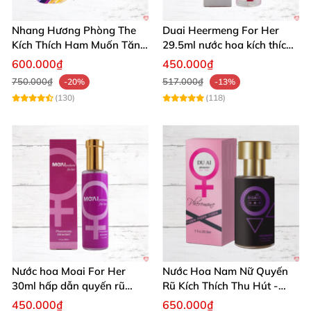
Nhang Hương Phòng The
Duai Heermeng For Her
Kích Thích Ham Muốn Tăng
29.5ml nước hoa kích thích
Khoái Cảm
nam hấp dẫn
600.000₫
450.000₫
750.000₫
517.000₫
-20%
-13%
(130)
(118)
Nước hoa Moai For Her
Nước Hoa Nam Nữ Quyến
30ml hấp dẫn quyến rũ
Rũ Kích Thích Thu Hút -
dành cho nam
Chai 30ml
450.000₫
650.000₫