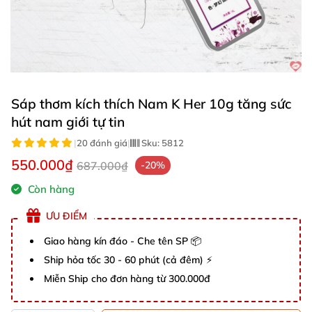
Sáp thơm kích thích Nam K Her 10g tăng sức
hút nam giới tự tin
|
20 đánh giá
|
Sku:
5812
550.000₫
687.000₫
-20%
Còn hàng
ƯU ĐIỂM
Giao hàng kín đáo - Che tên SP 📦
Ship hỏa tốc 30 - 60 phút (cả đêm) ⚡
Miễn Ship cho đơn hàng từ 300.000đ