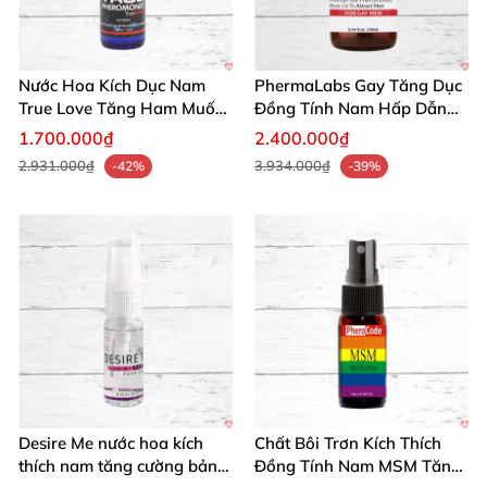
Nước Hoa Kích Dục Nam
PhermaLabs Gay Tăng Dục
True Love Tăng Ham Muốn
Đồng Tính Nam Hấp Dẫn
Tự Tin Quyến Rũ
Quyến Rũ An Toàn
1.700.000₫
2.400.000₫
2.931.000₫
3.934.000₫
-42%
-39%
Desire Me nước hoa kích
Chất Bôi Trơn Kích Thích
thích nam tăng cường bản
Đồng Tính Nam MSM Tăng