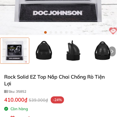
Rock Solid EZ Top Nắp Chai Chống Rò Tiện
Lợi
Sku:
35852
410.000₫
539.000₫
-24%
Còn hàng