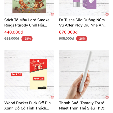
🔥 Mua Ngay Nắp Chai Chống Rò Rock Solid EZ Top
Để Cuộc Sống Dễ Dàng Hơn!
Đừng chần chừ, sở hữu ngay nắp phân phối một tay
Sách Tô Màu Lord Smoke
Dr Tushs Sữa Dưỡng Núm
chất lượng cao từ chúng tôi. Biến việc dọn dẹp thành
Rings Parody Chill Hài
Vú After Play Dịu Nhẹ An
niềm vui với sự tiện lợi vượt trội!
Đặt hàng hôm nay
Hước
Toàn
440.000₫
670.000₫
để trải nghiệm ngay!
🛒
611.000₫
905.000₫
-28%
-26%
Wood Rocket Fuck Off Pin
Thanh Sưởi Tantaly Torsô
Xanh Đỏ Cá Tính Thách
Nhiệt Thân Thể Siêu Thực