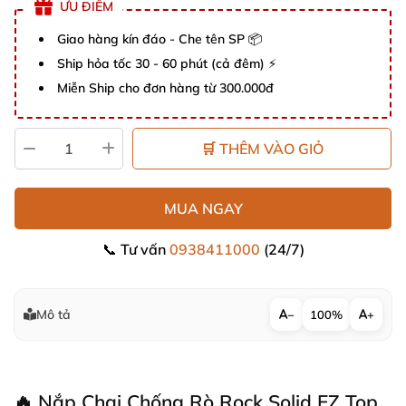
ƯU ĐIỂM
Giao hàng kín đáo - Che tên SP 📦
Ship hỏa tốc 30 - 60 phút (cả đêm) ⚡
Miễn Ship cho đơn hàng từ 300.000đ
🛒 THÊM VÀO GIỎ
MUA NGAY
📞 Tư vấn
0938411000
(24/7)
Mô tả
−
100%
+
🔥 Nắp Chai Chống Rò Rock Solid EZ Top