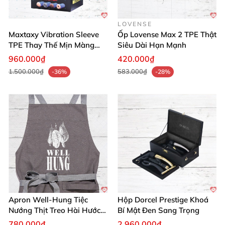
LOVENSE
Maxtaxy Vibration Sleeve
Ốp Lovense Max 2 TPE Thật
TPE Thay Thế Mịn Màng
Siêu Dài Hạn Mạnh
Thăng Hoa
960.000₫
420.000₫
1.500.000₫
583.000₫
-36%
-28%
Apron Well-Hung Tiệc
Hộp Dorcel Prestige Khoá
Nướng Thịt Treo Hài Hước
Bí Mật Đen Sang Trọng
Quà Độc Đáo
780.000₫
2.960.000₫