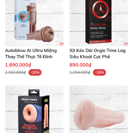
Autoblow AI Ultra Miệng
Xịt Kéo Dài Orgie Time Lag
Thay Thế Thực Tế Đỉnh
Siêu Khoái Cực Phê
1.890.000₫
890.000₫
2.363.000₫
1.254.000₫
-20%
-29%