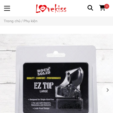
0
Trang chủ
/
Phụ kiện