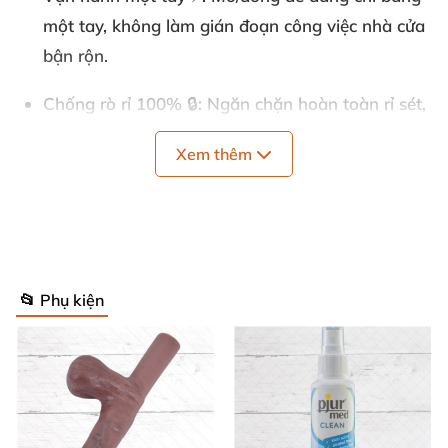
một tay, không làm gián đoạn công việc nhà cửa
bận rộn.
Chống rò rỉ 100%
🔒: Ngăn chặn hoàn toàn rỉ sét,
đổ tràn, chỉ phân phối khi bạn cần.
Xem thêm
Tương thích đa dạng
🔄: Phù hợp chai tẩy rửa gia
dụng, dung dịch tẩy, hóa chất lỏng các loại.
Dây đeo tiện ích
🪢: Lanyard chắc chắn giúp treo
gọn, lấy dùng nhanh chóng mọi lúc.
📂 Phụ kiện
Chất liệu cao cấp bền bỉ, chống ăn mòn, đảm bảo an
toàn lâu dài. Những thông số này biến nắp phân
phối leak-proof thành lựa chọn hàng đầu cho cuộc
sống hiện đại.