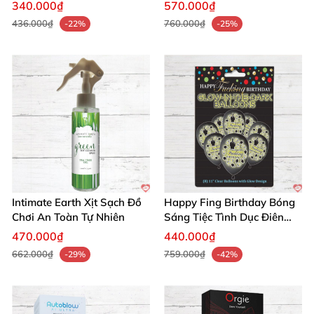
Thức
340.000₫
570.000₫
436.000₫
760.000₫
-22%
-25%
Intimate Earth Xịt Sạch Đồ
Happy Fing Birthday Bóng
Chơi An Toàn Tự Nhiên
Sáng Tiệc Tình Dục Điên
Cuồng
470.000₫
440.000₫
662.000₫
759.000₫
-29%
-42%