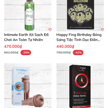
Intimate Earth Xịt Sạch Đồ
Happy Fing Birthday Bóng
Chơi An Toàn Tự Nhiên
Sáng Tiệc Tình Dục Điên
Cuồng
470.000₫
440.000₫
662.000₫
759.000₫
-29%
-42%