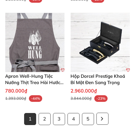
Apron Well-Hung Tiệc
Hộp Dorcel Prestige Khoá
Nướng Thịt Treo Hài Hước
Bí Mật Đen Sang Trọng
Quà Độc Đáo
780.000₫
2.960.000₫
1.393.000₫
3.844.000₫
-44%
-23%
1
2
3
4
5