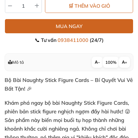
🛒 THÊM VÀO GIỎ
MUA NGAY
📞 Tư vấn
0938411000
(24/7)
Mô tả
−
100%
+
Bộ Bài Naughty Stick Figure Cards – Bí Quyết Vui Vẻ
Bất Tận! 🎉
Khám phá ngay bộ bài Naughty Stick Figure Cards,
phiên bản stick figure nghịch ngợm đầy hài hước! 😜
Sản phẩm này biến mọi buổi tụ họp thành những
khoảnh khắc cười nghiêng ngả. Không chỉ chơi bài
thông thường, nó thêm gia vị "khiêu khích" độc đáo