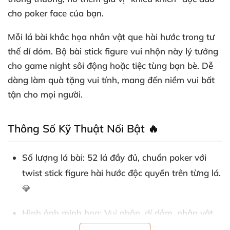
cho poker face của bạn.
Mỗi lá bài khắc họa nhân vật que hài hước trong tư
thế dí dỏm. Bộ bài stick figure vui nhộn này lý tưởng
cho game night sôi động hoặc tiệc tùng bạn bè. Dễ
dàng làm quà tặng vui tính, mang đến niềm vui bất
tận cho mọi người.
Thông Số Kỹ Thuật Nổi Bật 🔥
Số lượng lá bài
: 52 lá đầy đủ, chuẩn poker với
twist stick figure hài hước độc quyền trên từng lá.
💎
Hình ảnh minh họa
: Vui nhộn, dí dỏm, nhân vật
que nghịch ngợm trong tình huống "khó cưỡng"