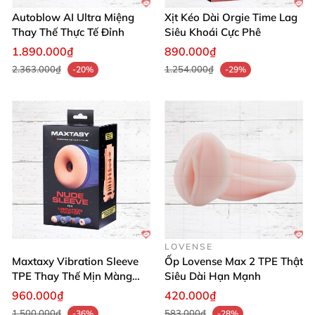
Autoblow AI Ultra Miệng
Xịt Kéo Dài Orgie Time Lag
Thay Thế Thực Tế Đỉnh
Siêu Khoái Cực Phê
1.890.000₫
890.000₫
2.363.000₫
1.254.000₫
-20%
-29%
LOVENSE
Maxtaxy Vibration Sleeve
Ốp Lovense Max 2 TPE Thật
TPE Thay Thế Mịn Màng
Siêu Dài Hạn Mạnh
Thăng Hoa
960.000₫
420.000₫
1.500.000₫
583.000₫
-36%
-28%