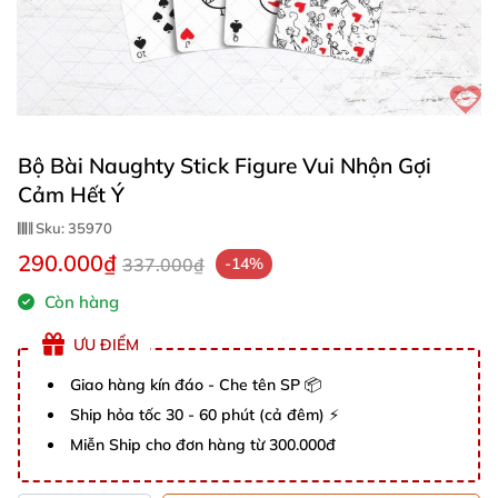
Bộ Bài Naughty Stick Figure Vui Nhộn Gợi
Cảm Hết Ý
Sku:
35970
290.000₫
337.000₫
-14%
Còn hàng
ƯU ĐIỂM
Giao hàng kín đáo - Che tên SP 📦
Ship hỏa tốc 30 - 60 phút (cả đêm) ⚡
Miễn Ship cho đơn hàng từ 300.000đ