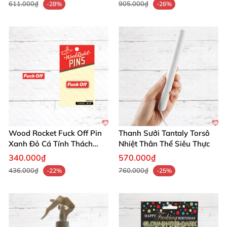
611.000₫
905.000₫
-28%
-26%
Wood Rocket Fuck Off Pin
Thanh Sưởi Tantaly Torsô
Xanh Đỏ Cá Tính Thách
Nhiệt Thân Thể Siêu Thực
Thức
340.000₫
570.000₫
436.000₫
760.000₫
-22%
-25%