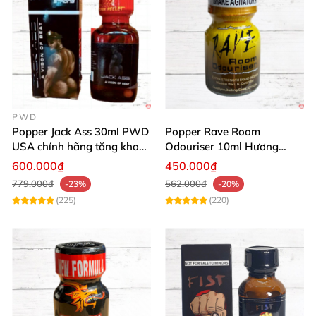
PWD
Popper Jack Ass 30ml PWD
Popper Rave Room
USA chính hãng tăng khoái
Odouriser 10ml Hương
cảm nhanh
Thơm Mạnh Mẽ, Giá Tốt
600.000₫
450.000₫
779.000₫
562.000₫
-23%
-20%
(225)
(220)