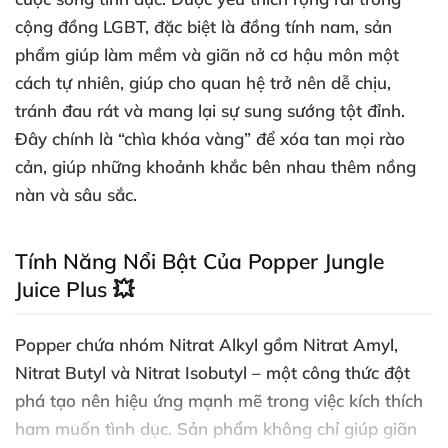
cộng đồng LGBT, đặc biệt là đồng tính nam, sản
phẩm giúp làm mềm và giãn nở cơ hậu môn một
cách tự nhiên, giúp cho quan hệ trở nên dễ chịu,
tránh đau rát và mang lại sự sung sướng tột đỉnh.
Đây chính là “chìa khóa vàng” để xóa tan mọi rào
cản, giúp những khoảnh khắc bên nhau thêm nồng
nàn và sâu sắc.
Tính Năng Nổi Bật Của Popper Jungle
Juice Plus 💥
Popper chứa nhóm Nitrat Alkyl gồm Nitrat Amyl,
Nitrat Butyl và Nitrat Isobutyl – một công thức đột
phá tạo nên hiệu ứng mạnh mẽ trong việc kích thích
ham muốn tình dục. Sản phẩm không chỉ giúp giãn