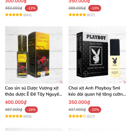
300.000₫
350.000₫
383.000₫
389.000₫
-22%
-10%
(641)
(637)
Cao sìn sú Dược Vương xịt
Chai xịt Anh Playboy 5ml
thảo dược Ê Đê Tây Nguyên
kéo dài quan hệ tăng cường
chính hãng tăng cường sức
sinh lý nam
400.000₫
350.000₫
mạnh
487.000₫
437.000₫
-18%
-20%
(600)
(517)