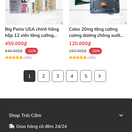
Big Penis USA chính hãng
Cales 20mg tăng cường
hộp 12 viên tăng cường
cương dương chống xuất
sinh lý kéo dài cương dương
tinh sớm bền lâu
450.000₫
120.000₫
646.000₫
150.000₫
-21%
-20%
(399)
(390)
1
2
3
4
5
Shop Trái Cấm
Giao hàng cả đêm 24/24