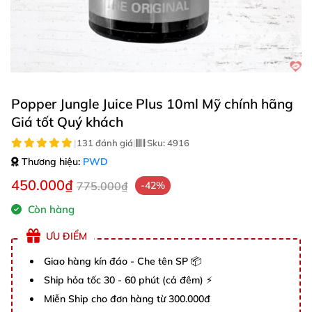
Popper Jungle Juice Plus 10ml Mỹ chính hãng
Giá tốt Quý khách
|
131 đánh giá
|
Sku:
4916
Thương hiệu:
PWD
450.000₫
775.000₫
-42%
Còn hàng
ƯU ĐIỂM
Giao hàng kín đáo - Che tên SP 📦
Ship hỏa tốc 30 - 60 phút (cả đêm) ⚡
Miễn Ship cho đơn hàng từ 300.000đ