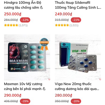
Hindgra 100mg Ấn Độ
Thuốc Itsup Sildenafil
cương lâu chống sớm 💪
100mg Tăng Cường Sinh Lý
Nam Giới
250.000₫
249.000₫
284.000₫
315.000₫
-12%
-21%
(1,071)
(1,021)
Maxman 10v Mỹ cương
Viga New 20mg thuốc
cứng bền bỉ phái mạnh 💪
cường dương kéo dài quan
hệ chống xuất tinh sớm
290.000₫
280.000₫
406.000₫
350.000₫
-29%
-20%