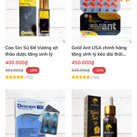
Cao Sìn Sú Đế Vương xịt
Gold Ant USA chính hãng
thảo dược tăng sinh lý
tăng sinh lý kéo dài thời
gian xuất tinh sớm
400.000₫
450.000₫
493.000₫
535.000₫
-19%
-16%
(752)
(750)