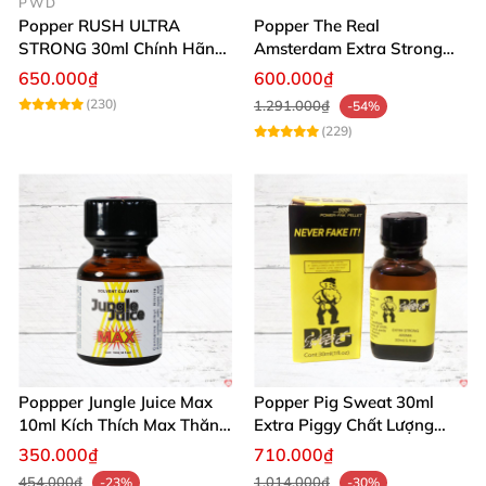
PWD
Popper RUSH ULTRA
Popper The Real
STRONG 30ml Chính Hãng
Amsterdam Extra Strong
Mỹ Giá Tốt Mua Ngay
30ml Kích Thích Mạnh Mẽ
650.000₫
600.000₫
Mua Ngay
(230)
1.291.000₫
-54%
(229)
Poppper Jungle Juice Max
Popper Pig Sweat 30ml
10ml Kích Thích Max Thăng
Extra Piggy Chất Lượng
Hoa Tình Dục
Cho Cộng Đồng LGBT
350.000₫
710.000₫
454.000₫
1.014.000₫
-23%
-30%