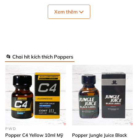
cơ hậu môn mà còn làm mềm cổ họng, mang lại cảm
giác dễ chịu, giảm đau khi quan hệ hoặc khi thực
Xem thêm
hiện các hành động thân mật. Nhờ đó, bạn có thể
hoàn toàn tự tin và thoải mái tận hưởng mọi phút
giây yêu đương.
Khối lượng dung tích nhỏ gọn 10ml, rất tiện lợi để
📂 Chai hít kích thích Poppers
mang theo và sử dụng mọi lúc mọi nơi. Thương hiệu
Jungle Juice nổi danh nước Mỹ chính là bảo chứng
cho chất lượng và độ an toàn của sản phẩm.
Hướng Dẫn Sử Dụng Đơn Giản và Hiệu
Quả 🔥
Lắc nhẹ chai popper trước khi dùng để đảm bảo
PWD
các thành phần hòa quyện đều.
Popper C4 Yellow 10ml Mỹ
Popper Jungle Juice Black