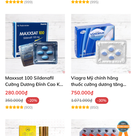
(999)
(995)
Maxxsat 100 Sildenafil
Viagra Mỹ chính hãng
Cường Dương Đỉnh Cao Kéo
thuốc cường dương tăng
Dài Đêm Dài
cường sinh lực nam giới
280.000₫
750.000₫
nhập khẩu
350.000₫
1.071.000₫
-20%
-30%
(900)
(850)