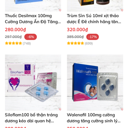
Thuốc Desilmax 100mg
Trùm Sìn Sú 10ml xịt thảo
Cường Dương Ấn Độ Tăng
dược Ê Đê chính hãng tăng
Sinh Lý Tốt Nhất
cường sinh lý
280.000₫
320.000₫
297.000₫
385.000₫
-6%
-17%
(748)
(699)
Siloflam100 bổ thận tráng
Walenafil 100mg cường
dương kéo dài quan hệ
dương tăng cường sinh lý
mạnh mẽ nam
kéo dài thời gian