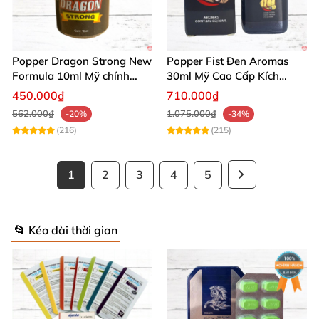
Popper Dragon Strong New
Popper Fist Đen Aromas
Formula 10ml Mỹ chính
30ml Mỹ Cao Cấp Kích
hãng tăng khoái cảm thăng
Thích Hưng Phấn Mạnh
450.000₫
710.000₫
hoa
562.000₫
1.075.000₫
-20%
-34%
(216)
(215)
1
2
3
4
5
📂 Kéo dài thời gian