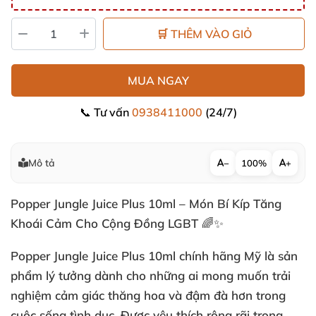
🛒 THÊM VÀO GIỎ
MUA NGAY
📞 Tư vấn
0938411000
(24/7)
Mô tả
−
100%
+
Popper Jungle Juice Plus 10ml – Món Bí Kíp Tăng
Khoái Cảm Cho Cộng Đồng LGBT 🌈✨
Popper Jungle Juice Plus 10ml chính hãng Mỹ là sản
phẩm lý tưởng dành cho những ai mong muốn trải
nghiệm cảm giác thăng hoa và đậm đà hơn trong
cuộc sống tình dục. Được yêu thích rộng rãi trong