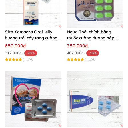
Siro Kamagra Oral Jelly
Ngựa Thái chính hãng
hương trái cây tăng cường
thuốc cường dương hộp 10
sinh lý nam sâu
viên kéo dài thời gian mạnh
650.000₫
350.000₫
mẽ
812.000₫
402.000₫
-20%
-13%
(1,405)
(1,403)