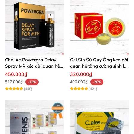
Chai xịt Powergra Delay
Gel Sìn Sú Quý Ông kéo dài
Spray Mỹ kéo dài quan hệ
quan hệ tăng cường sinh lý
tăng khoái cảm
nam
450.000₫
320.000₫
517.000₫
400.000₫
-13%
-20%
(448)
(421)