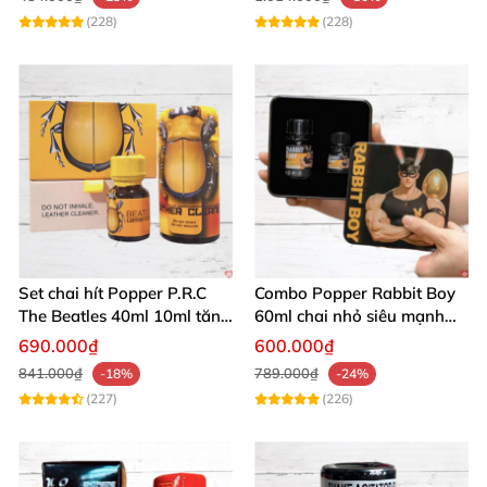
(228)
(228)
Set chai hít Popper P.R.C
Combo Popper Rabbit Boy
The Beatles 40ml 10ml tăng
60ml chai nhỏ siêu mạnh
khoái cảm nhanh
cho dân chơi
690.000₫
600.000₫
841.000₫
789.000₫
-18%
-24%
(227)
(226)