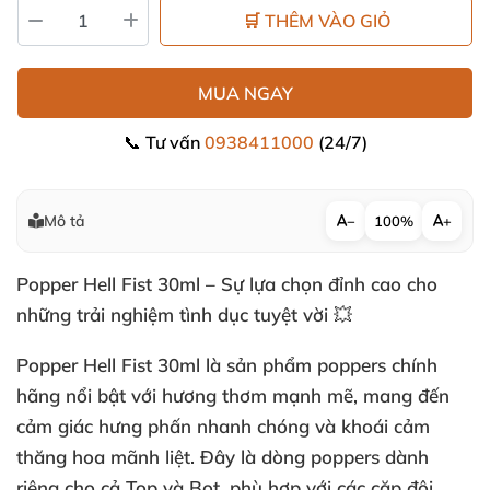
🛒 THÊM VÀO GIỎ
MUA NGAY
📞 Tư vấn
0938411000
(24/7)
Mô tả
−
100%
+
Popper Hell Fist 30ml – Sự lựa chọn đỉnh cao cho
những trải nghiệm tình dục tuyệt vời 💥
Popper Hell Fist 30ml là sản phẩm poppers chính
hãng nổi bật với hương thơm mạnh mẽ, mang đến
cảm giác hưng phấn nhanh chóng và khoái cảm
thăng hoa mãnh liệt. Đây là dòng poppers dành
riêng cho cả Top và Bot, phù hợp với các cặp đôi