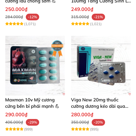
cương lâu chống sớm 💪
100mg Tăng Cường Sinh Lý
Nam Giới
250.000₫
249.000₫
284.000₫
315.000₫
-12%
-21%
(1,071)
(1,021)
Maxman 10v Mỹ cương
Viga New 20mg thuốc
cứng bền bỉ phái mạnh 💪
cường dương kéo dài quan
hệ chống xuất tinh sớm
290.000₫
280.000₫
406.000₫
350.000₫
-29%
-20%
(999)
(995)