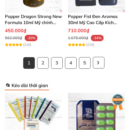
Popper Dragon Strong New
Popper Fist Đen Aromas
Formula 10ml Mỹ chính
30ml Mỹ Cao Cấp Kích
hãng tăng khoái cảm thăng
Thích Hưng Phấn Mạnh
450.000₫
710.000₫
hoa
562.000₫
1.075.000₫
-20%
-34%
(216)
(215)
1
2
3
4
5
📂 Kéo dài thời gian