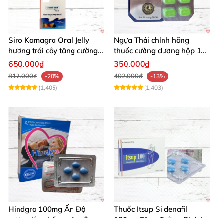
Siro Kamagra Oral Jelly
Ngựa Thái chính hãng
hương trái cây tăng cường
thuốc cường dương hộp 10
sinh lý nam sâu
viên kéo dài thời gian mạnh
650.000₫
350.000₫
mẽ
812.000₫
402.000₫
-20%
-13%
(1,405)
(1,403)
Hindgra 100mg Ấn Độ
Thuốc Itsup Sildenafil