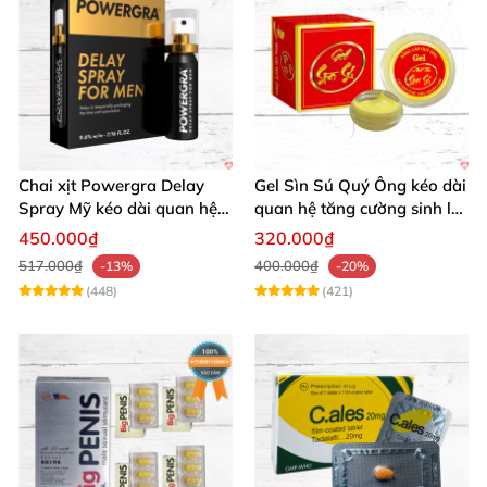
Chai xịt Powergra Delay
Gel Sìn Sú Quý Ông kéo dài
Spray Mỹ kéo dài quan hệ
quan hệ tăng cường sinh lý
tăng khoái cảm
nam
450.000₫
320.000₫
517.000₫
400.000₫
-13%
-20%
(448)
(421)