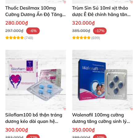
Thuốc Desilmax 100mg
Trùm Sìn Sú 10ml xịt thảo
Cường Dương Ấn Độ Tăng
dược Ê Đê chính hãng tăng
Sinh Lý Tốt Nhất
cường sinh lý
280.000₫
320.000₫
297.000₫
385.000₫
-6%
-17%
(748)
(699)
Siloflam100 bổ thận tráng
Walenafil 100mg cường
dương kéo dài quan hệ
dương tăng cường sinh lý
mạnh mẽ nam
kéo dài thời gian
300.000₫
350.000₫
383.000₫
389.000₫
-22%
-10%