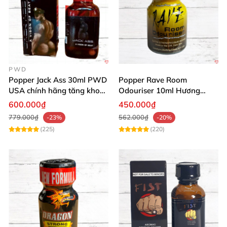
PWD
Popper Jack Ass 30ml PWD
Popper Rave Room
USA chính hãng tăng khoái
Odouriser 10ml Hương
cảm nhanh
Thơm Mạnh Mẽ, Giá Tốt
600.000₫
450.000₫
779.000₫
562.000₫
-23%
-20%
(225)
(220)