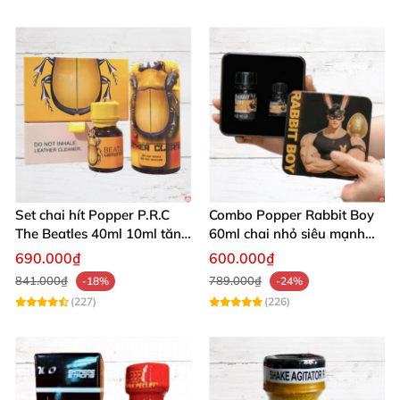
Set chai hít Popper P.R.C
Combo Popper Rabbit Boy
The Beatles 40ml 10ml tăng
60ml chai nhỏ siêu mạnh
khoái cảm nhanh
cho dân chơi
690.000₫
600.000₫
841.000₫
789.000₫
-18%
-24%
(227)
(226)