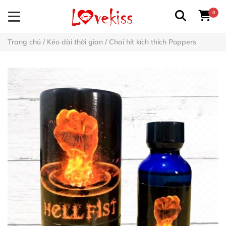
0
Trang chủ
/
Kéo dài thời gian
/
Chai hít kích thích Poppers