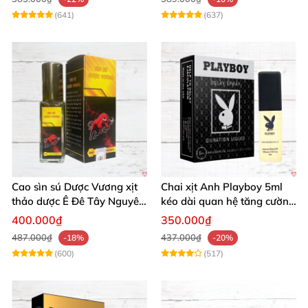
(641)
(637)
Cao sìn sú Dược Vương xịt
Chai xịt Anh Playboy 5ml
thảo dược Ê Đê Tây Nguyên
kéo dài quan hệ tăng cường
chính hãng tăng cường sức
sinh lý nam
400.000₫
350.000₫
mạnh
487.000₫
437.000₫
-18%
-20%
(600)
(517)