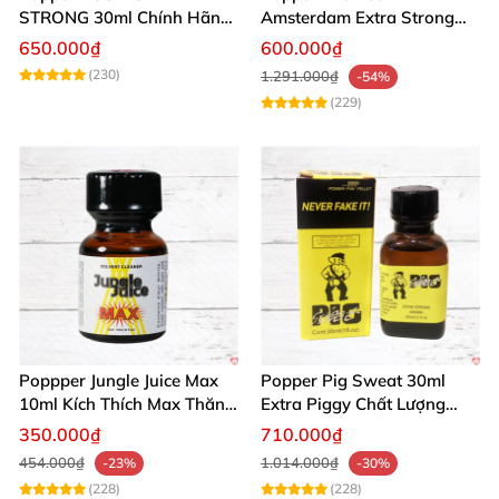
STRONG 30ml Chính Hãng
Amsterdam Extra Strong
Mỹ Giá Tốt Mua Ngay
30ml Kích Thích Mạnh Mẽ
650.000₫
600.000₫
Mua Ngay
(230)
1.291.000₫
-54%
(229)
Poppper Jungle Juice Max
Popper Pig Sweat 30ml
10ml Kích Thích Max Thăng
Extra Piggy Chất Lượng
Hoa Tình Dục
Cho Cộng Đồng LGBT
350.000₫
710.000₫
454.000₫
1.014.000₫
-23%
-30%
(228)
(228)