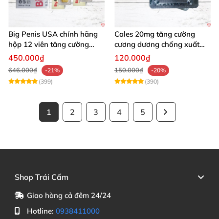
Big Penis USA chính hãng
Cales 20mg tăng cường
hộp 12 viên tăng cường
cương dương chống xuất
sinh lý kéo dài cương dương
tinh sớm bền lâu
450.000₫
120.000₫
646.000₫
150.000₫
-21%
-20%
(399)
(390)
1
2
3
4
5
Shop Trái Cấm
Giao hàng cả đêm 24/24
Hotline:
0938411000