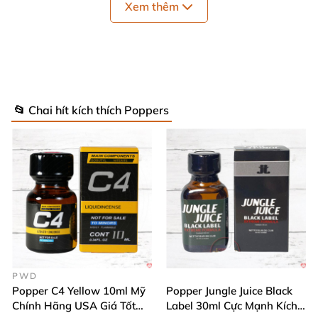
tức thì khi sử dụng.
Xem thêm
Phù hợp đa dạng đối tượng
: Dù bạn là Top, Bot
hay cặp đôi nam – nữ thông thường, Popper Hell
Fist luôn đem lại trải nghiệm đặc biệt, nâng tầm
cuộc yêu lên mức đỉnh cao.
📂 Chai hít kích thích Poppers
PWD
Popper C4 Yellow 10ml Mỹ
Popper Jungle Juice Black
Chính Hãng USA Giá Tốt
Label 30ml Cực Mạnh Kích