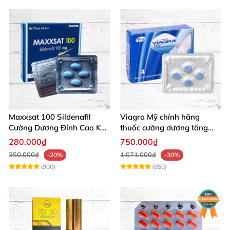
Maxxsat 100 Sildenafil
Viagra Mỹ chính hãng
Cường Dương Đỉnh Cao Kéo
thuốc cường dương tăng
Dài Đêm Dài
cường sinh lực nam giới
280.000₫
750.000₫
nhập khẩu
350.000₫
1.071.000₫
-20%
-30%
(900)
(850)