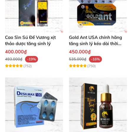
Cao Sìn Sú Đế Vương xịt
Gold Ant USA chính hãng
thảo dược tăng sinh lý
tăng sinh lý kéo dài thời
gian xuất tinh sớm
400.000₫
450.000₫
493.000₫
535.000₫
-19%
-16%
(752)
(750)