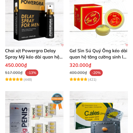
Chai xịt Powergra Delay
Gel Sìn Sú Quý Ông kéo dài
Spray Mỹ kéo dài quan hệ
quan hệ tăng cường sinh lý
tăng khoái cảm
nam
450.000₫
320.000₫
517.000₫
400.000₫
-13%
-20%
(448)
(421)