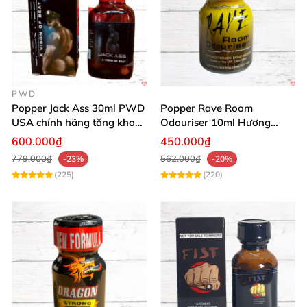
PWD
Popper Jack Ass 30ml PWD
Popper Rave Room
USA chính hãng tăng khoái
Odouriser 10ml Hương
cảm nhanh
Thơm Mạnh Mẽ, Giá Tốt
600.000₫
450.000₫
779.000₫
562.000₫
-23%
-20%
(225)
(220)