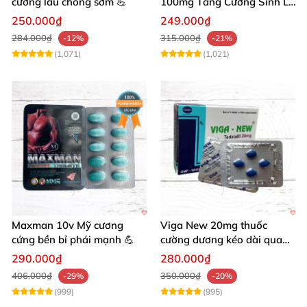
cương lâu chống sớm 💪
100mg Tăng Cường Sinh Lý
Nam Giới
250.000₫
249.000₫
284.000₫
315.000₫
-12%
-21%
(1,071)
(1,021)
Maxman 10v Mỹ cương
Viga New 20mg thuốc
cứng bền bỉ phái mạnh 💪
cường dương kéo dài quan
hệ chống xuất tinh sớm
290.000₫
280.000₫
406.000₫
350.000₫
-29%
-20%
(999)
(995)