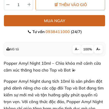
🛒 THÊM VÀO GIỎ
MUA NGAY
📞 Tư vấn
0938411000
(24/7)
Mô tả
−
100%
+
Popper Amyl Night 10ml – Chìa khóa mở cánh cửa
cảm xúc thăng hoa cho Top và Bot 💫
Popper Amyl Night dung tích 10ml là sản phẩm đột
phá dành riêng cho các cặp đôi Top và Bot đang tìm
kiếm sự mới mẻ và tận hưởng giây phút quyến rũ
trọn vẹn. Với công thức độc đáo, Popper Amyl Night
không chỉ giúp tăng ham muốn tình dục mà còn