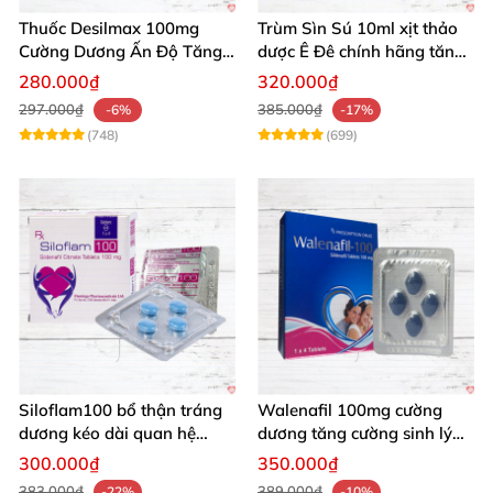
Thuốc Desilmax 100mg
Trùm Sìn Sú 10ml xịt thảo
Cường Dương Ấn Độ Tăng
dược Ê Đê chính hãng tăng
Sinh Lý Tốt Nhất
cường sinh lý
280.000₫
320.000₫
297.000₫
385.000₫
-6%
-17%
(748)
(699)
Siloflam100 bổ thận tráng
Walenafil 100mg cường
dương kéo dài quan hệ
dương tăng cường sinh lý
mạnh mẽ nam
kéo dài thời gian
300.000₫
350.000₫
383.000₫
389.000₫
-22%
-10%