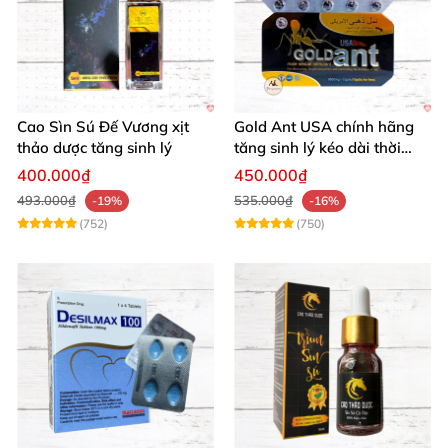
Cao Sìn Sú Đế Vương xịt
Gold Ant USA chính hãng
thảo dược tăng sinh lý
tăng sinh lý kéo dài thời
gian xuất tinh sớm
400.000₫
450.000₫
493.000₫
535.000₫
-19%
-16%
(752)
(750)