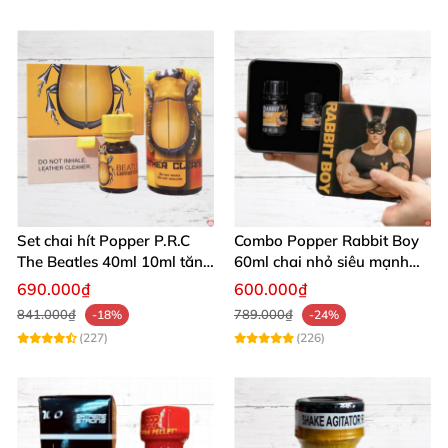
Set chai hít Popper P.R.C
Combo Popper Rabbit Boy
The Beatles 40ml 10ml tăng
60ml chai nhỏ siêu mạnh
khoái cảm nhanh
cho dân chơi
690.000₫
600.000₫
841.000₫
789.000₫
-18%
-24%
(227)
(226)