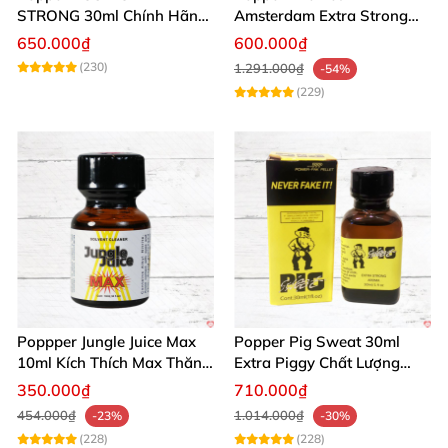
STRONG 30ml Chính Hãng
Amsterdam Extra Strong
Mỹ Giá Tốt Mua Ngay
30ml Kích Thích Mạnh Mẽ
650.000₫
600.000₫
Mua Ngay
(230)
1.291.000₫
-54%
(229)
Poppper Jungle Juice Max
Popper Pig Sweat 30ml
10ml Kích Thích Max Thăng
Extra Piggy Chất Lượng
Hoa Tình Dục
Cho Cộng Đồng LGBT
350.000₫
710.000₫
454.000₫
1.014.000₫
-23%
-30%
(228)
(228)