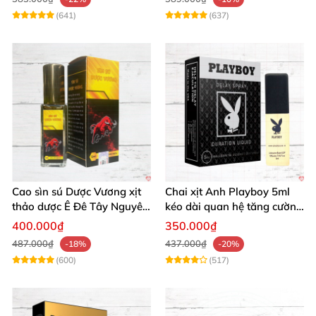
(641)
(637)
Cao sìn sú Dược Vương xịt
Chai xịt Anh Playboy 5ml
thảo dược Ê Đê Tây Nguyên
kéo dài quan hệ tăng cường
chính hãng tăng cường sức
sinh lý nam
400.000₫
350.000₫
mạnh
487.000₫
437.000₫
-18%
-20%
(600)
(517)