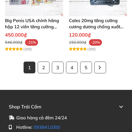
Big Penis USA chính hãng
Cales 20mg tăng cường
hộp 12 viên tăng cường
cương dương chống xuất
sinh lý kéo dài cương dương
tinh sớm bền lâu
450.000₫
120.000₫
646.000₫
150.000₫
-21%
-20%
(399)
(390)
1
2
3
4
5
Shop Trái Cấm
Giao hàng cả đêm 24/24
Hotline:
0938411000