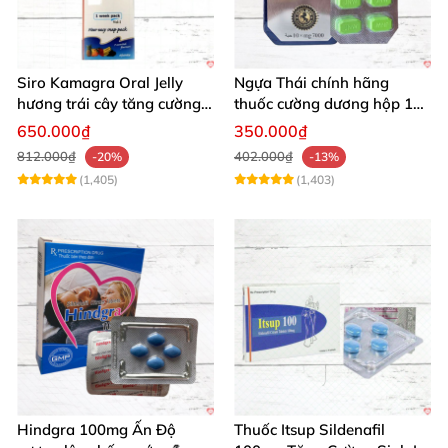
Siro Kamagra Oral Jelly
Ngựa Thái chính hãng
hương trái cây tăng cường
thuốc cường dương hộp 10
sinh lý nam sâu
viên kéo dài thời gian mạnh
650.000₫
350.000₫
mẽ
812.000₫
402.000₫
-20%
-13%
(1,405)
(1,403)
Hindgra 100mg Ấn Độ
Thuốc Itsup Sildenafil