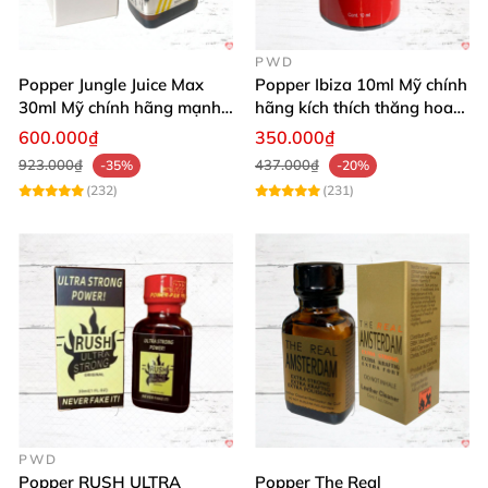
PWD
Popper Jungle Juice Max
Popper Ibiza 10ml Mỹ chính
30ml Mỹ chính hãng mạnh
hãng kích thích thăng hoa
mẽ Kích thích thăng hoa
mạnh mẽ
600.000₫
350.000₫
923.000₫
437.000₫
-35%
-20%
(232)
(231)
PWD
Popper RUSH ULTRA
Popper The Real