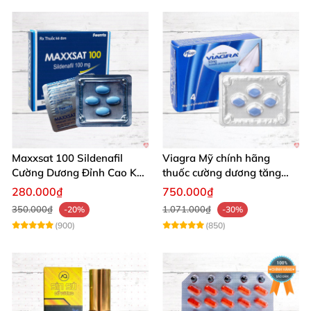
Maxxsat 100 Sildenafil
Viagra Mỹ chính hãng
Cường Dương Đỉnh Cao Kéo
thuốc cường dương tăng
Dài Đêm Dài
cường sinh lực nam giới
280.000₫
750.000₫
nhập khẩu
350.000₫
1.071.000₫
-20%
-30%
(900)
(850)