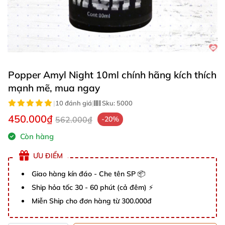
Popper Amyl Night 10ml chính hãng kích thích
mạnh mẽ, mua ngay
|
10 đánh giá
|
Sku:
5000
450.000₫
562.000₫
-20%
Còn hàng
ƯU ĐIỂM
Giao hàng kín đáo - Che tên SP 📦
Ship hỏa tốc 30 - 60 phút (cả đêm) ⚡
Miễn Ship cho đơn hàng từ 300.000đ