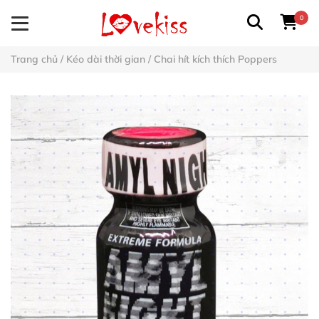
0
Trang chủ
/
Kéo dài thời gian
/
Chai hít kích thích Poppers