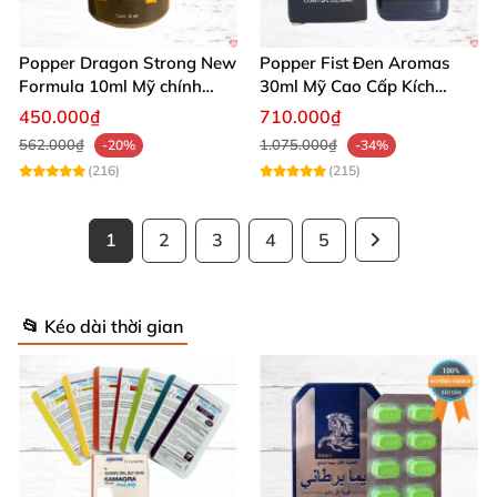
Popper Dragon Strong New
Popper Fist Đen Aromas
Formula 10ml Mỹ chính
30ml Mỹ Cao Cấp Kích
hãng tăng khoái cảm thăng
Thích Hưng Phấn Mạnh
450.000₫
710.000₫
hoa
562.000₫
1.075.000₫
-20%
-34%
(216)
(215)
1
2
3
4
5
📂 Kéo dài thời gian