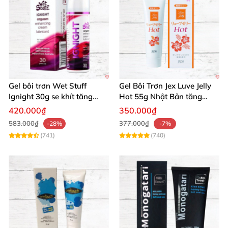
Mua ngay Nuei Thor Gel hôm nay để châm ngòi đam
mê và tận hưởng khoái lạc siêu việt!
🛒 Đừng bỏ lỡ!
Gel bôi trơn Wet Stuff
Gel Bôi Trơn Jex Luve Jelly
Ignight 30g se khít tăng
Hot 55g Nhật Bản tăng
khoái cảm nữ hiệu quả
khoái cảm nữ dễ sử dụng
420.000₫
350.000₫
583.000₫
377.000₫
-28%
-7%
(741)
(740)