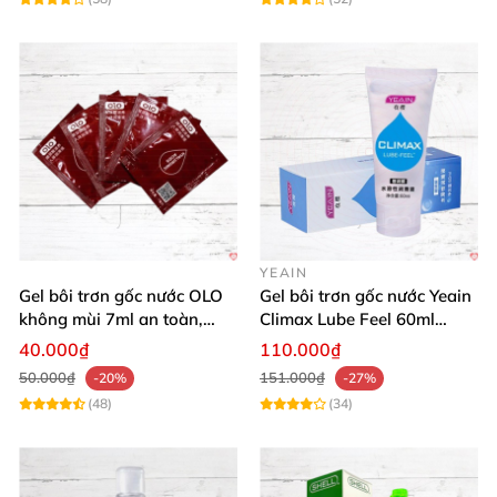
YEAIN
Gel bôi trơn gốc nước OLO
Gel bôi trơn gốc nước Yeain
không mùi 7ml an toàn,
Climax Lube Feel 60ml
chất lượng
Thăng hoa tối ưu
40.000₫
110.000₫
50.000₫
151.000₫
-20%
-27%
(48)
(34)