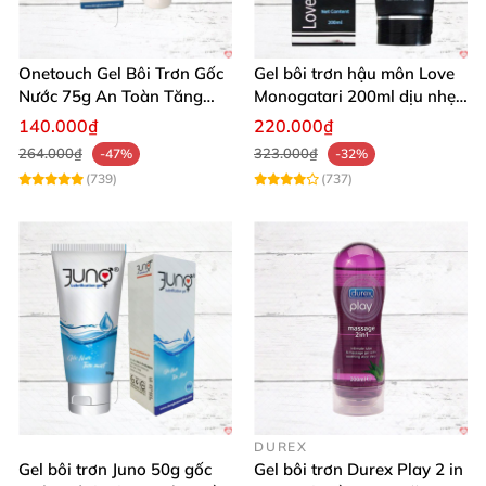
Onetouch Gel Bôi Trơn Gốc
Gel bôi trơn hậu môn Love
Nước 75g An Toàn Tăng
Monogatari 200ml dịu nhẹ,
Khoái Cảm
an toàn
140.000₫
220.000₫
264.000₫
323.000₫
-47%
-32%
(739)
(737)
DUREX
Gel bôi trơn Juno 50g gốc
Gel bôi trơn Durex Play 2 in