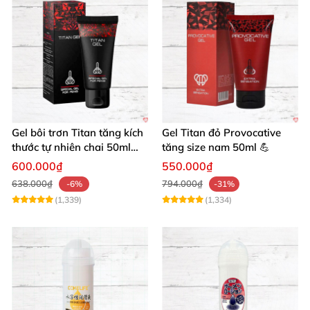
Gel bôi trơn Titan tăng kích
Gel Titan đỏ Provocative
thước tự nhiên chai 50ml
tăng size nam 50ml 💪
siêu mạnh
600.000₫
550.000₫
638.000₫
794.000₫
-6%
-31%
(1,339)
(1,334)