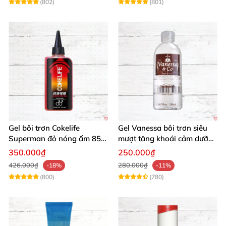
(802)
(801)
Gel bôi trơn Cokelife
Gel Vanessa bôi trơn siêu
Superman đỏ nóng ấm 85g
mượt tăng khoái cảm dưỡng
giảm đau rát
ẩm 200ml
350.000₫
250.000₫
426.000₫
280.000₫
-18%
-11%
(800)
(780)