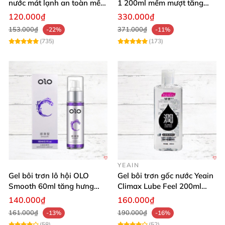
nước mát lạnh an toàn mềm
1 200ml mềm mượt tăng
mại
khoái cảm
120.000₫
330.000₫
153.000₫
371.000₫
-22%
-11%
(735)
(173)
YEAIN
Gel bôi trơn lô hội OLO
Gel bôi trơn gốc nước Yeain
Smooth 60ml tăng hưng
Climax Lube Feel 200ml
phấn, dễ chịu
chất lượng
140.000₫
160.000₫
161.000₫
190.000₫
-13%
-16%
(58)
(52)