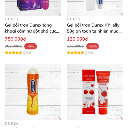
DUREX
DUREX
Gel bôi trơn Durex tăng
Gel bôi trơn Durex KY Jelly
khoái cảm nữ đột phá cực
50g an toàn tự nhiên mua
thích
ngay
750.000₫
120.000₫
789.000₫
176.000₫
-5%
-32%
(750)
(750)
DUREX