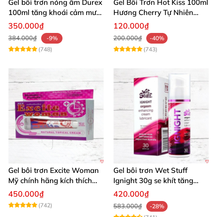
Gel bôi trơn nóng ấm Durex
Gel Bôi Trơn Hot Kiss 100ml
100ml tăng khoái cảm mượt
Hương Cherry Tự Nhiên
mà
Mượt Mà
350.000₫
120.000₫
384.000₫
200.000₫
-9%
-40%
(748)
(743)
Gel bôi trơn Excite Woman
Gel bôi trơn Wet Stuff
Mỹ chính hãng kích thích
Ignight 30g se khít tăng
khoái cảm nữ
khoái cảm nữ hiệu quả
450.000₫
420.000₫
(742)
583.000₫
-28%