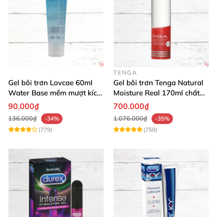
TENGA
Gel bôi trơn Lovcae 60ml
Gel bôi trơn Tenga Natural
Water Base mềm mượt kích
Moisture Real 170ml chất
thích
lượng cao mềm mượt an
90.000₫
700.000₫
toàn
136.000₫
1.076.000₫
-34%
-35%
(779)
(758)