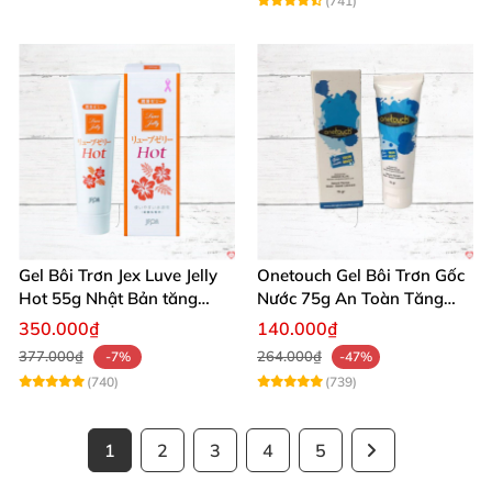
(741)
Gel Bôi Trơn Jex Luve Jelly
Onetouch Gel Bôi Trơn Gốc
Hot 55g Nhật Bản tăng
Nước 75g An Toàn Tăng
khoái cảm nữ dễ sử dụng
Khoái Cảm
350.000₫
140.000₫
377.000₫
264.000₫
-7%
-47%
(740)
(739)
1
2
3
4
5