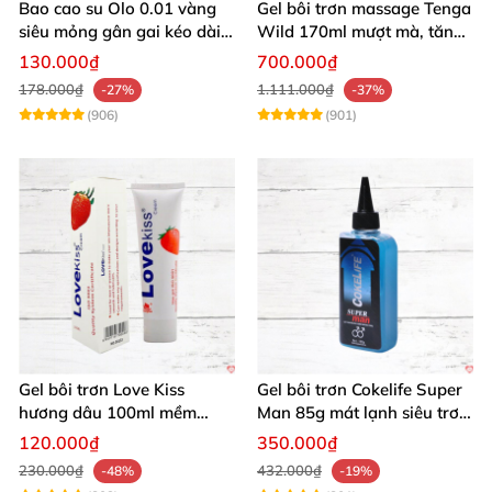
Bao cao su Olo 0.01 vàng
Gel bôi trơn massage Tenga
siêu mỏng gân gai kéo dài
Wild 170ml mượt mà, tăng
yêu đỉnh
khoái cảm
130.000₫
700.000₫
178.000₫
1.111.000₫
-27%
-37%
(906)
(901)
Gel bôi trơn Love Kiss
Gel bôi trơn Cokelife Super
hương dâu 100ml mềm
Man 85g mát lạnh siêu trơn
mượt an toàn thơm
an toàn
120.000₫
350.000₫
230.000₫
432.000₫
-48%
-19%