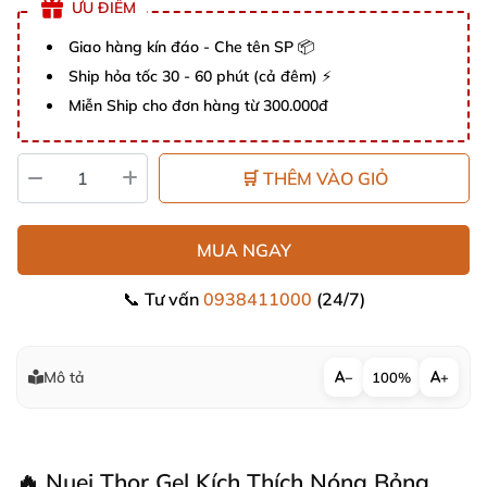
ƯU ĐIỂM
Giao hàng kín đáo - Che tên SP 📦
Ship hỏa tốc 30 - 60 phút (cả đêm) ⚡
Miễn Ship cho đơn hàng từ 300.000đ
🛒 THÊM VÀO GIỎ
MUA NGAY
📞 Tư vấn
0938411000
(24/7)
Mô tả
−
100%
+
🔥 Nuei Thor Gel Kích Thích Nóng Bỏng