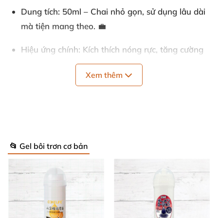
Dung tích
: 50ml – Chai nhỏ gọn, sử dụng lâu dài
mà tiện mang theo. 💼
Hiệu ứng chính
: Kích thích nóng rực, tăng cường
khoái cảm mạnh mẽ và cực khoái bùng nổ. 🔥
Xem thêm
Chất liệu gốc
: Nền nước, không ăn được, an toàn
tuyệt đối. 🛡️
Tương thích
: Hoàn hảo với đồ chơi tình yêu mọi
loại và bao cao su latex. ✅
📂 Gel bôi trơn cơ bản
Bao bì
: Chai vòi nhấn dễ dàng, thoa chính xác
không lem. 🎯
Thành phần chính
: Nước, isopropyl palmitate,
glycerin, propylene glycol, dầu hạt hướng dương,