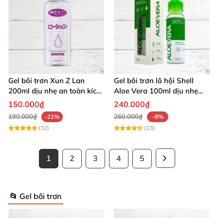
Gel bôi trơn Xun Z Lan
Gel bôi trơn lô hội Shell
200ml dịu nhẹ an toàn kích
Aloe Vera 100ml dịu nhẹ
thích sảng khoái
tăng khoái cảm
150.000₫
240.000₫
190.000₫
260.000₫
-21%
-8%
(32)
(23)
1
2
3
4
5
📂 Gel bôi trơn