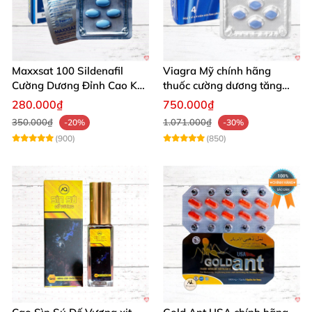
Maxxsat 100 Sildenafil
Viagra Mỹ chính hãng
Cường Dương Đỉnh Cao Kéo
thuốc cường dương tăng
Dài Đêm Dài
cường sinh lực nam giới
280.000₫
750.000₫
nhập khẩu
350.000₫
1.071.000₫
-20%
-30%
(900)
(850)