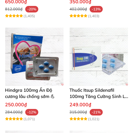
650.000₫
350.000₫
mẽ
812.000₫
402.000₫
-20%
-13%
(1,405)
(1,403)
Hindgra 100mg Ấn Độ
Thuốc Itsup Sildenafil
cương lâu chống sớm 💪
100mg Tăng Cường Sinh Lý
Nam Giới
250.000₫
249.000₫
284.000₫
315.000₫
-12%
-21%
(1,071)
(1,021)