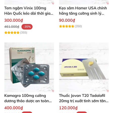
Tem ngậm Vinix 100mg
Kẹo sâm Hamer USA chính
Hàn Quốc kéo dài thời gian
hãng tăng cường sinh lý
tăng cường sinh lý nam
mạnh mẽ kéo dài
300.000₫
90.000₫
(350)
461.000₫
-35%
(355)
Kamagra 100mg cường
Thuốc Jovan T20 Tadalafil
dương thảo dược an toàn
20mg trị xuất tinh sớm tăng
kéo dài thời gian quan hệ
cường sinh lý phái mạnh
400.000₫
120.000₫