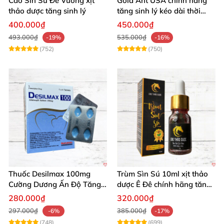
Cao Sìn Sú Đế Vương xịt
Gold Ant USA chính hãng
thảo dược tăng sinh lý
tăng sinh lý kéo dài thời
gian xuất tinh sớm
400.000₫
450.000₫
493.000₫
535.000₫
-19%
-16%
(752)
(750)
Thuốc Desilmax 100mg
Trùm Sìn Sú 10ml xịt thảo
Cường Dương Ấn Độ Tăng
dược Ê Đê chính hãng tăng
Sinh Lý Tốt Nhất
cường sinh lý
280.000₫
320.000₫
297.000₫
385.000₫
-6%
-17%
(748)
(699)