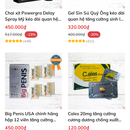
Chai xịt Powergra Delay
Gel Sìn Sú Quý Ông kéo dài
Spray Mỹ kéo dài quan hệ
quan hệ tăng cường sinh lý
tăng khoái cảm
nam
450.000₫
320.000₫
517.000₫
400.000₫
-13%
-20%
(448)
(421)
Big Penis USA chính hãng
Cales 20mg tăng cường
hộp 12 viên tăng cường
cương dương chống xuất
sinh lý kéo dài cương dương
tinh sớm bền lâu
450.000₫
120.000₫