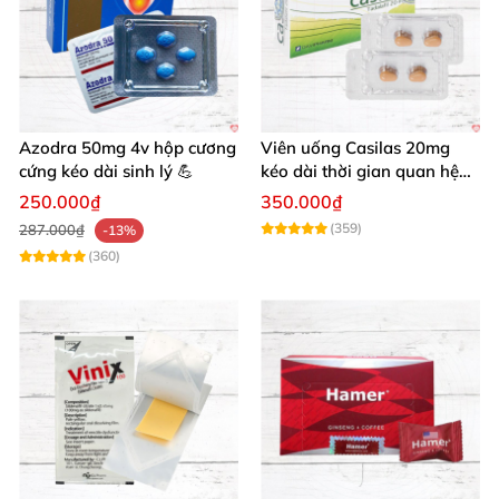
Azodra 50mg 4v hộp cương
Viên uống Casilas 20mg
cứng kéo dài sinh lý 💪
kéo dài thời gian quan hệ
tăng cường sinh lý nam
250.000₫
350.000₫
(359)
287.000₫
-13%
(360)