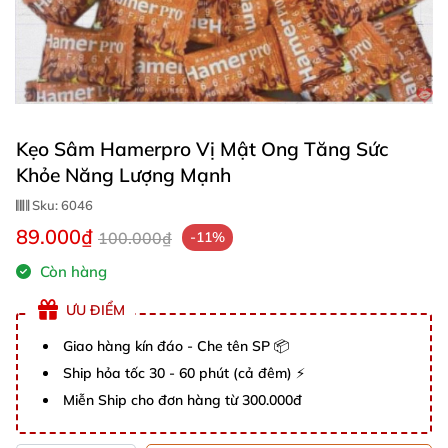
Kẹo Sâm Hamerpro Vị Mật Ong Tăng Sức
Khỏe Năng Lượng Mạnh
Sku:
6046
89.000₫
100.000₫
-11%
Còn hàng
ƯU ĐIỂM
Giao hàng kín đáo - Che tên SP 📦
Ship hỏa tốc 30 - 60 phút (cả đêm) ⚡
Miễn Ship cho đơn hàng từ 300.000đ