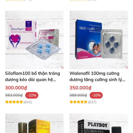
Siloflam100 bổ thận tráng
Walenafil 100mg cường
dương kéo dài quan hệ
dương tăng cường sinh lý
mạnh mẽ nam
kéo dài thời gian
300.000₫
350.000₫
383.000₫
389.000₫
-22%
-10%
(641)
(637)