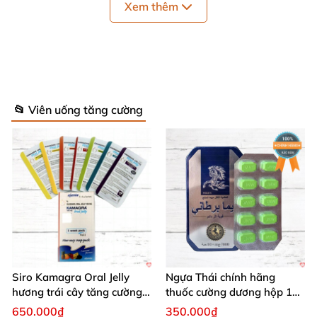
Xem thêm
📂 Viên uống tăng cường
Công dụng nổi bật của Kẹo Sâm
Hamerpro vị mật ong 🍃✨
Siro Kamagra Oral Jelly
Ngựa Thái chính hãng
hương trái cây tăng cường
thuốc cường dương hộp 10
Kẹo sâm hamerpro vị mật ong phát huy hiệu quả
sinh lý nam sâu
viên kéo dài thời gian mạnh
650.000₫
350.000₫
nhanh chóng, chỉ sau 30 phút ngậm bạn sẽ cảm