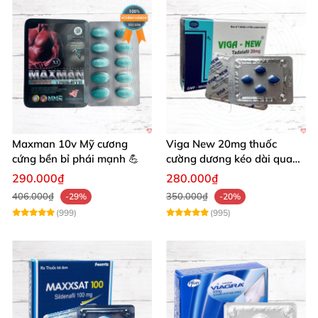
Maxman 10v Mỹ cương
Viga New 20mg thuốc
cứng bền bỉ phái mạnh 💪
cường dương kéo dài quan
hệ chống xuất tinh sớm
290.000₫
280.000₫
406.000₫
350.000₫
-29%
-20%
(999)
(995)