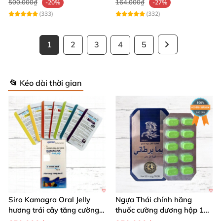
500.000₫
164.000₫
-20%
-27%
(333)
(332)
1
2
3
4
5
📂 Kéo dài thời gian
Siro Kamagra Oral Jelly
Ngựa Thái chính hãng
hương trái cây tăng cường
thuốc cường dương hộp 10
sinh lý nam sâu
viên kéo dài thời gian mạnh