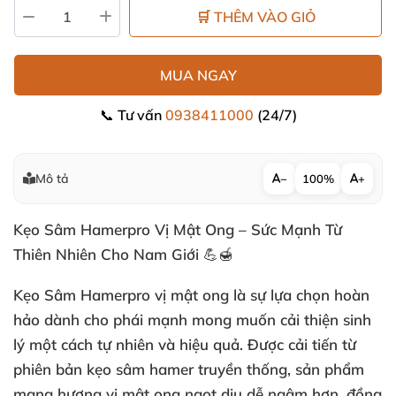
🛒 THÊM VÀO GIỎ
MUA NGAY
📞 Tư vấn
0938411000
(24/7)
Mô tả
−
100%
+
Kẹo Sâm Hamerpro Vị Mật Ong – Sức Mạnh Từ
Thiên Nhiên Cho Nam Giới 💪🍯
Kẹo Sâm Hamerpro vị mật ong là sự lựa chọn hoàn
hảo dành cho phái mạnh mong muốn cải thiện sinh
lý một cách tự nhiên và hiệu quả. Được cải tiến từ
phiên bản kẹo sâm hamer truyền thống, sản phẩm
mang hương vị mật ong ngọt dịu dễ ngậm hơn, đồng