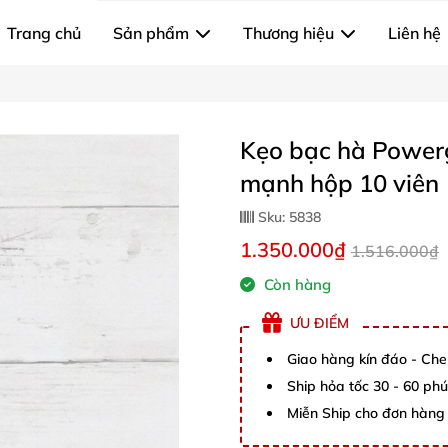
Trang chủ
Sản phẩm
Thương hiệu
Liên hệ
Kẹo bạc hà Powerg
mạnh hộp 10 viên
Sku:
5838
1.350.000₫
1.516.000₫
Còn hàng
ƯU ĐIỂM
Giao hàng kín đáo - Che
Ship hỏa tốc 30 - 60 ph
Miễn Ship cho đơn hàng