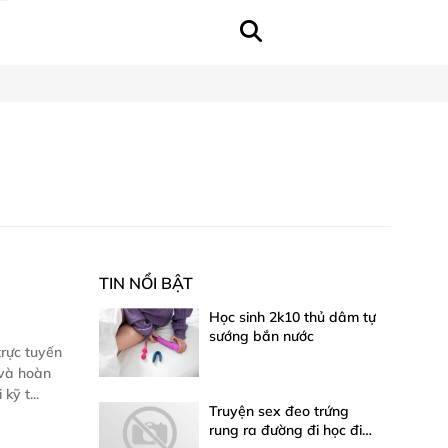
TIN NỔI BẬT
Học sinh 2k10 thủ dâm tự
sướng bắn nước
rực tuyến
 và hoàn
ỹ t...
Truyện sex đeo trứng
rung ra đường đi học đi