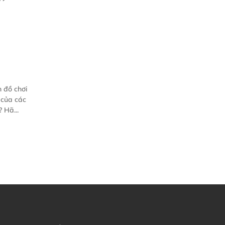
 đồ chơi
 của các
 Hã...