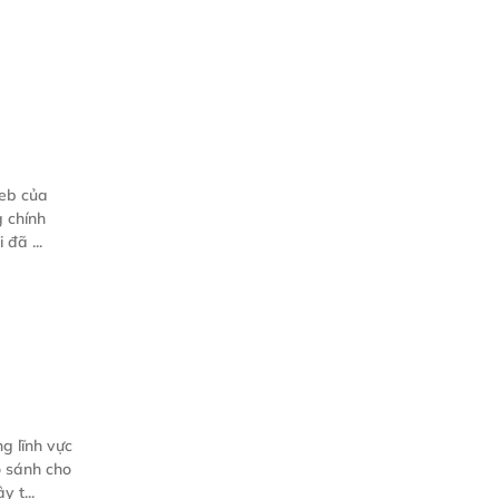
của
nh
ng ý nghĩa về các điều khoản sử dụng). Chúng tôi đã ...
g lĩnh vực
 vậy t...