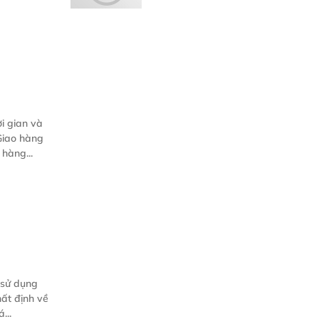
i gian và
Giao hàng
hàng...
ụng
 tôi (Chính sá...