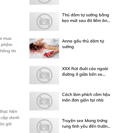
làm
Thủ dâm tự sướng bằng
kẹo mút sau đó liếm ăn
chùn chụt
hi mua
Anna gấu thủ dâm tự
n phẩm
sướng
hông tin
XXX Rút đuôi cáo ngoài
đường ở giữa bến xe
truyện sex Trung Quốc
Cách làm phích cắm hậu
môn đơn giản tại nhà
thực hiện
y cập danh
Truyện sex Mang trứng
ào giỏ
rung tình yêu đến trường
học vừa học vừa dùng