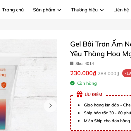
Trang chủ
Sản phẩm
Thương hiệu
Liên hệ
Gel Bôi Trơn Ấm 
Yêu Thăng Hoa M
Sku:
4014
230.000₫
283.000₫
-1
Còn hàng
ƯU ĐIỂM
Giao hàng kín đáo - Che
Ship hỏa tốc 30 - 60 ph
Miễn Ship cho đơn hàng