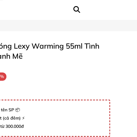
Nóng Lexy Warming 55ml Tình
ạnh Mẽ
9%
 tên SP 📦
út (cả đêm) ⚡
 từ 300.000đ