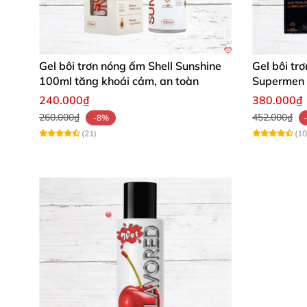
Lắc đều chai trước khi sử dụng để đảm b
Lấy một lượng gel vừa đủ tùy theo nhu cầ
Gel bôi trơn nóng ấm Shell Sunshine
Gel bôi tr
100ml tăng khoái cảm, an toàn
Supermen 
Thoa gel lên ngón tay, nhẹ nhàng massage
240.000₫
380.000₫
260.000₫
452.000₫
-8%
Với phái mạnh, thoa gel lên lòng bàn tay 
(21)
(10
Sau khi quan hệ, rửa sạch vị trí bôi gel v
Sản phẩm dùng được cả hai chiều, mang đến sự
Phản hồi từ khách hàng đã trải ngh
🌟
Nguyễn Mai Lan:
“Gel Lexy Warming giúp tô
thăng hoa!”