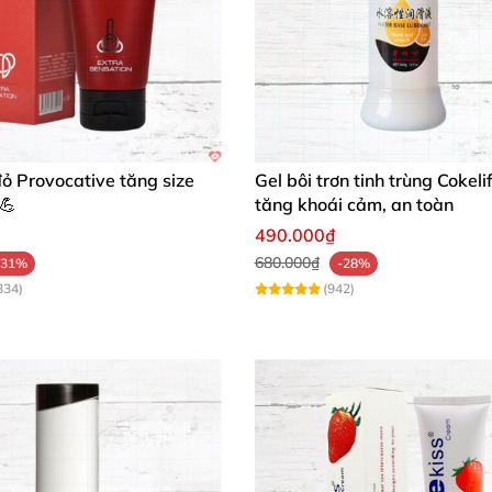
đỏ Provocative tăng size
Gel bôi trơn tinh trùng Cokel
💪
tăng khoái cảm, an toàn
490.000₫
680.000₫
-31%
-28%
334)
(942)