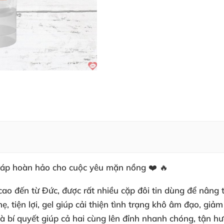
háp hoàn hảo cho cuộc yêu mặn nồng ❤️ 🔥
cao đến từ Đức, được rất nhiều cặp đôi tin dùng để nân
hẹ, tiện lợi, gel giúp cải thiện tình trạng khô âm đạo, gi
h là bí quyết giúp cả hai cùng lên đỉnh nhanh chóng, tận 