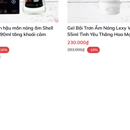
ảo gel hòa quyện hoàn hảo
u hoặc tình trạng khô âm đạo
ơn hậu môn nóng ấm Shell
Gel Bôi Trơn Ấm Nóng Lexy
90ml tăng khoái cảm
55ml Tình Yêu Thăng Hoa M
 bên trong và bên ngoài âm đạo cho nữ giới
230.000₫
283.000₫
-16%
-19%
rồi xoa đều khắp dương vật
)
ới nước sạch để đảm bảo vệ sinh
 tiện lợi và phù hợp cho nhiều đối tượng.
iệm sản phẩm 💬
i thoát khỏi nỗi lo khô rát mỗi khi quan hệ, cảm giác rất