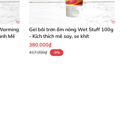
 Warming
Gel bôi trơn ấm nóng Wet Stuff 100g
ạnh Mẽ
- Kích thích mê say, se khít
380.000₫
417.000₫
-9%
 dễ chịu và an toàn. Mỗi lần dùng là một lần