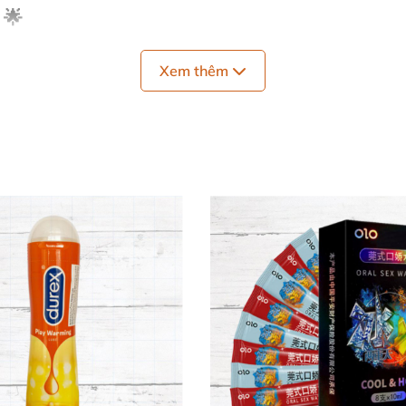
 🌟
n là một loại gel bôi trơn thông thường. Sản phẩm được 
Xem thêm
vùng kín và giảm ma sát hiệu quả. Khi sử dụng, gel mang
ưởng những khoảnh khắc bên nhau đầy nồng nhiệt.
 rửa sạch với nước mà không để lại cảm giác nhờn rít, gi
mới hay đã lâu trong chuyện chăn gối, giúp duy trì sự hò