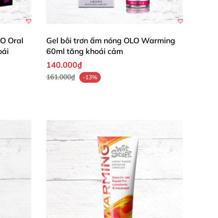
LO Oral
Gel bôi trơn ấm nóng OLO Warming
oái
60ml tăng khoái cảm
140.000₫
161.000₫
-13%