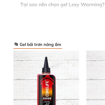
Tại sao nên chọn gel Lexy Warming?
Gel bôi trơn Lexy Warming không chỉ đơn thuầ
sung lượng chất nhờn tự nhiên, làm mềm mại 
tăng hưng phấn, giúp bạn và người ấy tận h
Đặc biệt, gel không gây kích ứng da, dễ dàng
📂 Gel bôi trơn nóng ấm
Đây là lựa chọn hoàn hảo cho các cặp đôi dù 