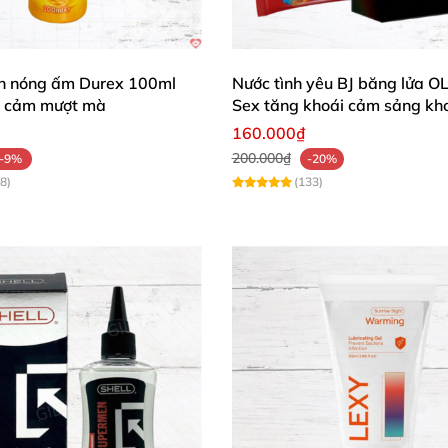
rơn nóng ấm Durex 100ml
Nước tình yêu BJ băng lửa O
i cảm mượt mà
Sex tăng khoái cảm sảng kh
160.000₫
200.000₫
-9%
-20%
8)
(133)
y Warming đúng cách 💧