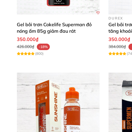
DUREX
Gel bôi trơn Cokelife Superman đỏ
Gel bôi t
nóng ấm 85g giảm đau rát
tăng khoá
350.000₫
350.000₫
426.000₫
384.000₫
-18%
(800)
(74
Hướng dẫn sử dụng gel bôi trơn Lex