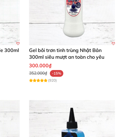
ife 300ml
Gel bôi trơn tinh trùng Nhật Bản
300ml siêu mượt an toàn cho yêu
300.000₫
352.000₫
-15%
(920)