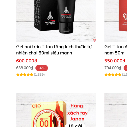
Gel bôi trơn Titan tăng kích thước tự
Gel Titan 
nhiên chai 50ml siêu mạnh
nam 50ml 
600.000₫
550.000₫
638.000₫
794.000₫
-6%
(1,339)
(1,