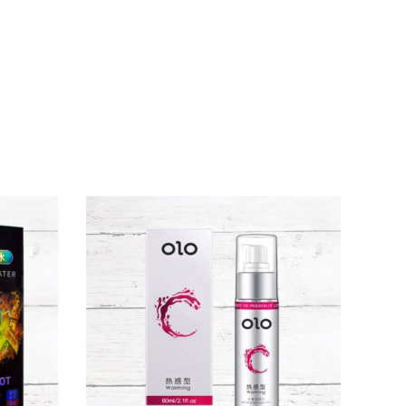
điều chế theo công nghệ tiên tiến giúp bổ
 lại cảm giác ấm nóng nhẹ nhàng, kích thích
ữ cho làn da luôn thông thoáng và khỏe mạnh.
a hợp và thăng hoa.