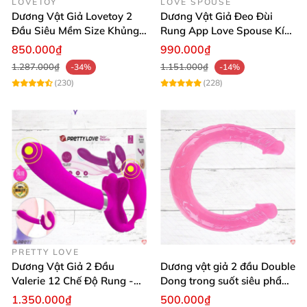
LOVETOY
LOVE SPOUSE
Dương Vật Giả Lovetoy 2
Dương Vật Giả Đeo Đùi
Đầu lớn: 34mm
Đầu Siêu Mềm Size Khủng
Rung App Love Spouse Kích
Thăng Hoa
Thích Cho Les
850.000₫
990.000₫
Đầu nhỏ: 25mm
1.287.000₫
1.151.000₫
-34%
-14%
(230)
(228)
Chất liệu: Silicon cao cấp, mềm mại, an toàn sức
khỏe
Màu sắc: Trắng pastel trong suốt
Tính năng: Hai đầu khác kích thước, uốn cong đa
chiều, chống thấm nước
Thương hiệu: Chisa
PRETTY LOVE
💬
Đánh giá khách hàng:
Dương Vật Giả 2 Đầu
Dương vật giả 2 đầu Double
Valerie 12 Chế Độ Rung -
Dong trong suốt siêu phẩm
Tăng Khoái Cảm
“Mình rất ưng ý thiết kế hai đầu khác biệt, rất tiện
cho les giá tốt
1.350.000₫
500.000₫