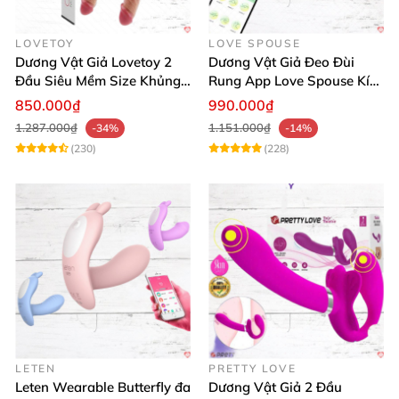
LOVETOY
LOVE SPOUSE
Dương Vật Giả Lovetoy 2
Dương Vật Giả Đeo Đùi
Đầu Siêu Mềm Size Khủng
Rung App Love Spouse Kích
Thăng Hoa
Thích Cho Les
850.000₫
990.000₫
1.287.000₫
1.151.000₫
-34%
-14%
(230)
(228)
LETEN
PRETTY LOVE
Leten Wearable Butterfly đa
Dương Vật Giả 2 Đầu