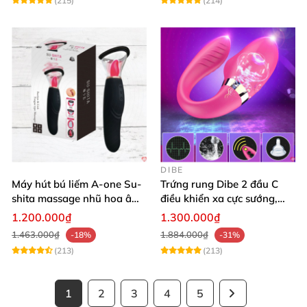
(215)
(214)
DIBE
Máy hút bú liếm A-one Su-
Trứng rung Dibe 2 đầu C
shita massage nhũ hoa âm
điều khiển xa cực sướng,
đạo cực phê
thích mê
1.200.000₫
1.300.000₫
1.463.000₫
1.884.000₫
-18%
-31%
(213)
(213)
1
2
3
4
5