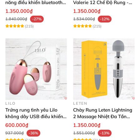
năng điều khiển bluetooth,
Valerie 12 Chế Độ Rung -
siêu thật, dễ dùng
Tăng Khoái Cảm
1.350.000₫
1.350.000₫
1.840.000₫
1.534.000₫
-27%
-12%
(215)
(215)
LILO
LETEN
Trứng rung tình yêu Lilo
Chày Rung Leten Lightning
không dây USB điều khiển
2 Massage Nhiệt Đa Tần
remote tiện lợi
Rung Toàn Thân
600.000₫
1.350.000₫
937.000₫
1.551.000₫
-36%
-13%