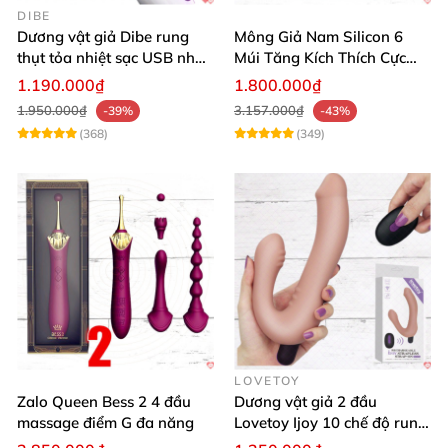
DIBE
Dương vật giả Dibe rung
Mông Giả Nam Silicon 6
thụt tỏa nhiệt sạc USB nhập
Múi Tăng Kích Thích Cực
khẩu giá tốt
Mạnh
1.190.000₫
1.800.000₫
1.950.000₫
3.157.000₫
-39%
-43%
(368)
(349)
LOVETOY
Zalo Queen Bess 2 4 đầu
Dương vật giả 2 đầu
massage điểm G đa năng
Lovetoy Ijoy 10 chế độ rung
sạc tiện lợi mua ngay