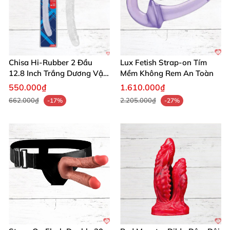
Chisa Hi-Rubber 2 Đầu
Lux Fetish Strap-on Tím
12.8 Inch Trắng Dương Vật
Mềm Không Rem An Toàn
Giả Siêu Thực
550.000₫
1.610.000₫
662.000₫
2.205.000₫
-17%
-27%