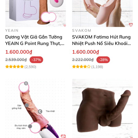
YEAIN
SVAKOM
Dương Vật Giả Gắn Tường
SVAKOM Fatima Hút Rung
YEAIN G Point Rung Thụt,
Nhiệt Push Nổ Siêu Khoái
Tỏa Nhiệt, Điều Khiển Xa
Lạc
1.600.000₫
1.600.000₫
2.539.000₫
2.222.000₫
-37%
-28%
(2,590)
(1,198)