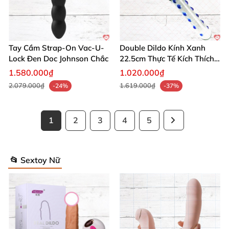
Tay Cầm Strap-On Vac-U-
Double Dildo Kính Xanh
Lock Đen Doc Johnson Chắc
22.5cm Thực Tế Kích Thích
Mạnh
1.580.000₫
1.020.000₫
2.079.000₫
1.619.000₫
-24%
-37%
1
2
3
4
5
📂 Sextoy Nữ