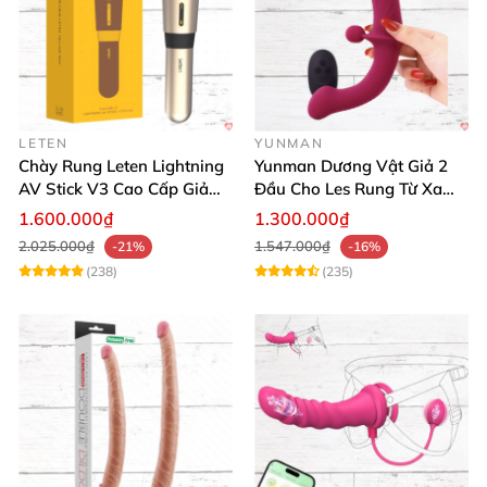
LETEN
YUNMAN
Chày Rung Leten Lightning
Yunman Dương Vật Giả 2
AV Stick V3 Cao Cấp Giảm
Đầu Cho Les Rung Từ Xa
Mỡ Giữ Dáng
Kích Thích
1.600.000₫
1.300.000₫
2.025.000₫
1.547.000₫
-21%
-16%
(238)
(235)