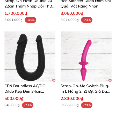
Strap-On Flesh Double 20-
Red Monster Dildo Đâm Đôi
22cm Thâm Nhập Đôi Thực
Quái Vật Răng Nhọn
Tế
1.700.000₫
3.060.000₫
3.091.000₫
3.974.000₫
-45%
-23%
CEN Boundless AC/DC
Strap-On-Me Switch Plug-
Dildo Kép Đen 34cm
In L Hồng 2in1 Địt Giả Đa
Silicone
Năng
500.000₫
2.830.000₫
649.000₫
3.986.000₫
-23%
-29%