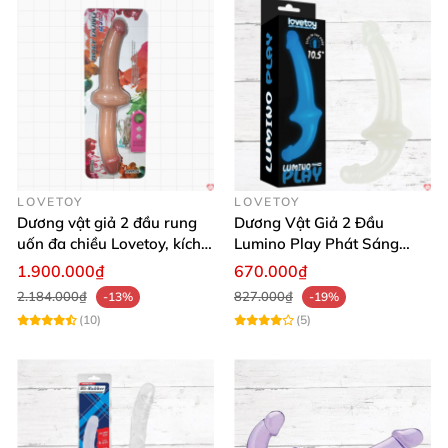
LOVETOY
LOVETOY
Dương vật giả 2 đầu rung
Dương Vật Giả 2 Đầu
uốn đa chiều Lovetoy, kích
Lumino Play Phát Sáng
thích tối đa
Kích Thích 10.5 Inch
1.900.000₫
670.000₫
2.184.000₫
827.000₫
-13%
-19%
(10)
(5)