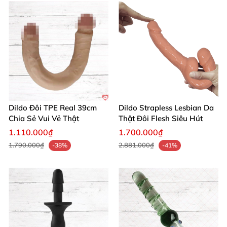
Dildo Đôi TPE Real 39cm
Dildo Strapless Lesbian Da
Chia Sẻ Vui Vẻ Thật
Thật Đôi Flesh Siêu Hút
1.110.000₫
1.700.000₫
1.790.000₫
2.881.000₫
-38%
-41%