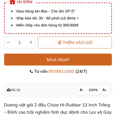
ƯU ĐIỂM
Giao hàng kín đáo - Che tên SP 📦
Ship hỏa tốc 30 - 60 phút (cả đêm) ⚡
Miễn Ship cho đơn hàng từ 300.000đ
🛒 THÊM VÀO GIỎ
MUA NGAY
📞 Tư vấn
0938411000
(24/7)
Mô tả
−
100%
+
Dương vật giả 2 đầu Chisa Hi-Rubber 13 Inch Trắng
– Đỉnh cao trải nghiệm tình dục dành cho Les và Gay