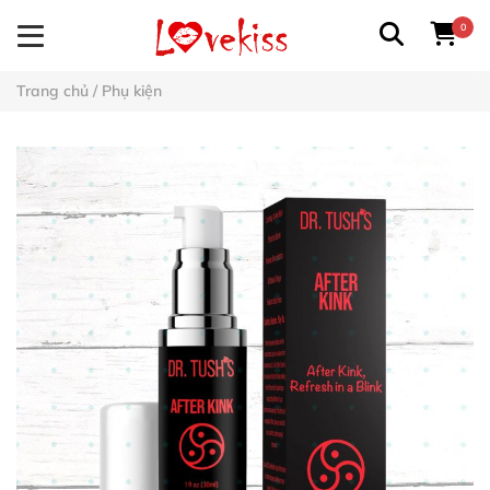
0
Trang chủ
/
Phụ kiện