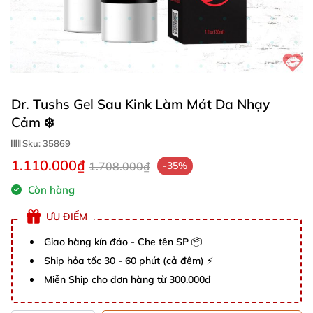
Dr. Tushs Gel Sau Kink Làm Mát Da Nhạy
Cảm ❄️
Sku:
35869
1.110.000₫
1.708.000₫
-35%
Còn hàng
ƯU ĐIỂM
Giao hàng kín đáo - Che tên SP 📦
Ship hỏa tốc 30 - 60 phút (cả đêm) ⚡
Miễn Ship cho đơn hàng từ 300.000đ