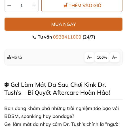
🛒 THÊM VÀO GIỎ
MUA NGAY
📞 Tư vấn
0938411000
(24/7)
Mô tả
−
100%
+
❄️ Gel Làm Mát Da Sau Chơi Kink Dr.
Tush’s – Bí Quyết Aftercare Hoàn Hảo!
Bạn đang khám phá những trải nghiệm táo bạo với
BDSM, spanking hay bondage?
Gel làm mát da nhạy cảm Dr. Tush’s chính là "người