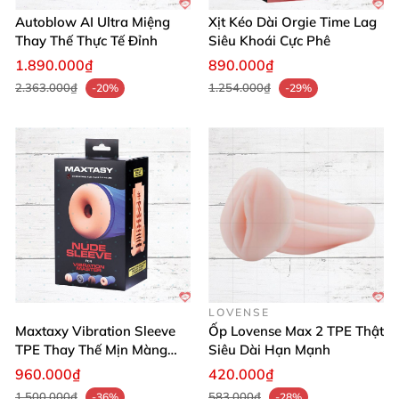
Autoblow AI Ultra Miệng
Xịt Kéo Dài Orgie Time Lag
Thay Thế Thực Tế Đỉnh
Siêu Khoái Cực Phê
1.890.000₫
890.000₫
2.363.000₫
1.254.000₫
-20%
-29%
LOVENSE
Maxtaxy Vibration Sleeve
Ốp Lovense Max 2 TPE Thật
TPE Thay Thế Mịn Màng
Siêu Dài Hạn Mạnh
Thăng Hoa
960.000₫
420.000₫
1.500.000₫
583.000₫
-36%
-28%