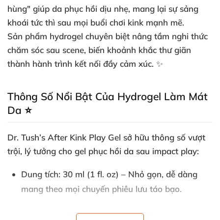
hùng" giúp da phục hồi dịu nhẹ, mang lại sự sảng
khoái tức thì sau mọi buổi chơi kink mạnh mẽ.
Sản phẩm hydrogel chuyên biệt nâng tầm nghi thức
chăm sóc sau scene, biến khoảnh khắc thư giãn
thành hành trình kết nối đầy cảm xúc. ✨
Thông Số Nổi Bật Của Hydrogel Làm Mát
Da ⭐
Dr. Tush’s After Kink Play Gel sở hữu thông số vượt
trội, lý tưởng cho gel phục hồi da sau impact play:
Dung tích
: 30 ml (1 fl. oz) – Nhỏ gọn, dễ dàng
mang theo mọi chuyến phiêu lưu táo bạo.
Kết cấu
: Gel siêu nhẹ, thấm nhanh chóng, không