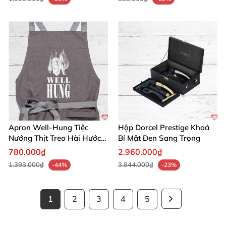
Apron Well-Hung Tiệc
Hộp Dorcel Prestige Khoá
Nướng Thịt Treo Hài Hước
Bí Mật Đen Sang Trọng
Quà Độc Đáo
780.000₫
2.960.000₫
1.393.000₫
3.844.000₫
-44%
-23%
1
2
3
4
5