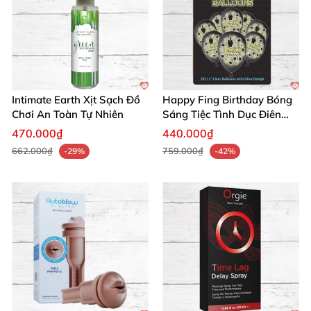
Intimate Earth Xịt Sạch Đồ
Happy Fing Birthday Bóng
Chơi An Toàn Tự Nhiên
Sáng Tiệc Tình Dục Điên
Cuồng
470.000₫
440.000₫
662.000₫
759.000₫
-29%
-42%