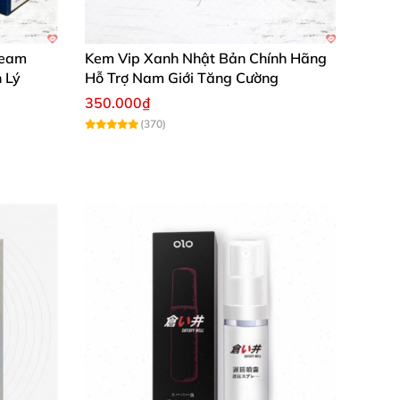
thoa đều lên viền khấc dương vật. Sau 15 phút
ream
Kem Vip Xanh Nhật Bản Chính Hãng
ì sản phẩm tự nhiên nên bạn hoàn toàn yên
 Lý
Hỗ Trợ Nam Giới Tăng Cường
350.000₫
(370)