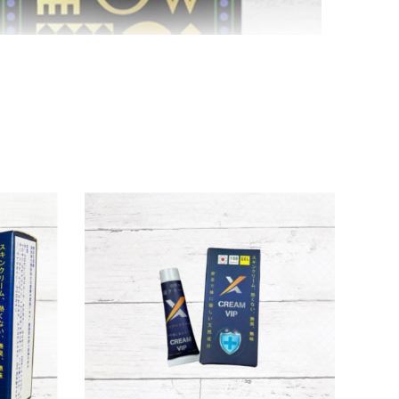
 và thương truật. Đây đều là những thành
am. Sự kết hợp hoàn hảo giữa các nguyên liệu
ượng cuộc yêu rõ rệt.