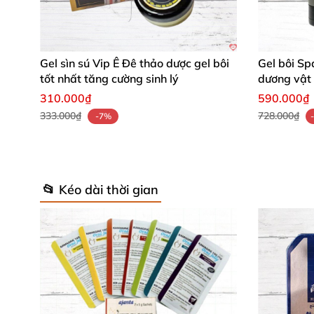
hộ sản phẩm.”
–
Anh Tiến Phát
Gel sìn sú Vip Ê Đê thảo dược gel bôi
Gel bôi Spa
tốt nhất tăng cường sinh lý
dương vật 
Bột sìn sú Kingsman là lựa chọn tối ưu giúp 
310.000₫
590.000₫
ngần ngại trải nghiệm sản phẩm thảo dược q
333.000₫
728.000₫
-7%
👉
Chúng tôi mời bạn chọn mua bột sìn sú Ki
📂 Kéo dài thời gian