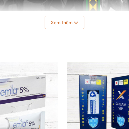
Xem thêm
quả từ bên trong 🌿💪
oại thảo mộc quý giá như bạch chỉ, trầm hương, nhân sâm
áng dương, chống xuất tinh sớm, và tăng cường sinh lý n
 đến 3 lần so với bình thường mà còn giúp nâng cao chất l
 và an toàn 🧴👌