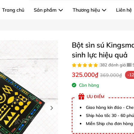
Trang chủ
Sản phẩm
Thương hiệu
Liên hệ
Bột sìn sú Kingsm
sinh lực hiệu quả
|
382 đánh giá
|
S
325.000₫
369.000₫
-1
Còn hàng
ƯU ĐIỂM
Giao hàng kín đáo - Che
Ship hỏa tốc 30 - 60 ph
Miễn Ship cho đơn hàng