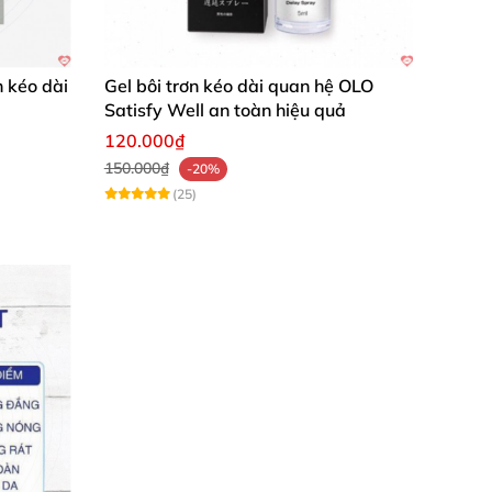
 kéo dài
Gel bôi trơn kéo dài quan hệ OLO
Satisfy Well an toàn hiệu quả
120.000₫
150.000₫
-20%
(25)
 Vợ tôi cũng khen là cuộc yêu viên mãn hơn
n đã được nâng lên rất nhiều. Sản phẩm giúp
ện, không gây kích ứng. Tôi sẽ tiếp tục ủng