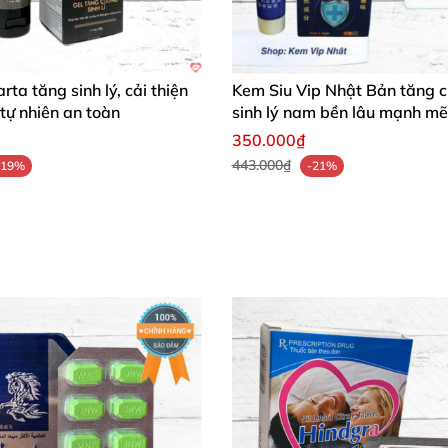
rta tăng sinh lý, cải thiện
Kem Siu Vip Nhật Bản tăng 
tự nhiên an toàn
sinh lý nam bền lâu mạnh mẽ
bạn kéo dài cuộc yêu, nâng cao bản lĩnh nam giới và man
350.000₫
uý giá này ngay hôm nay để tận hưởng những khoảnh khắ
443.000₫
-19%
-21%
ngsman ngay, để cuộc yêu luôn trọn vẹn và đáng nhớ!