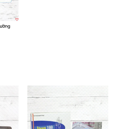
cường
g lại cảm xúc dâng trào không giới hạn. Đừng
c thăng hoa đích thực.