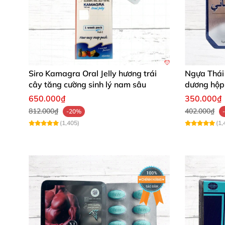
Siro Kamagra Oral Jelly hương trái
Ngựa Thái
cây tăng cường sinh lý nam sâu
dương hộp 
mạnh mẽ
650.000₫
350.000₫
812.000₫
402.000₫
-20%
(1,405)
(1,