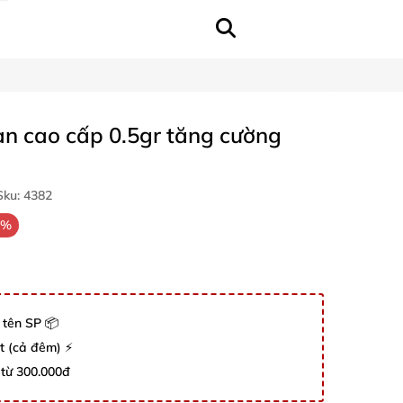
an cao cấp 0.5gr tăng cường
ku:
4382
2%
 tên SP 📦
út (cả đêm) ⚡
 từ 300.000đ