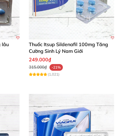
 lâu
Thuốc Itsup Sildenafil 100mg Tăng
Cường Sinh Lý Nam Giới
249.000₫
315.000₫
-21%
(1,021)