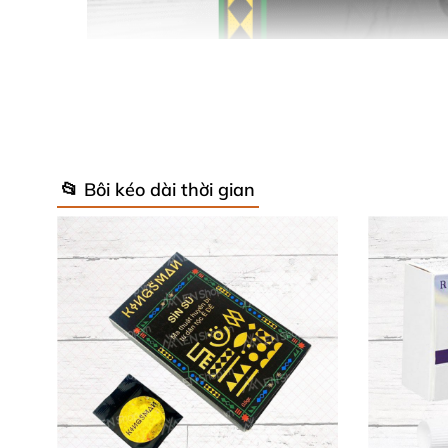
📂 Bôi kéo dài thời gian
Thảo dược thiên nhiên – Cơ chế hiệu 
Bột sìn sú Kingsman được bào chế từ nhiều l
phần nổi tiếng trong Đông y, giúp bổ thận tr
tự nhiên không chỉ kéo dài thời gian yêu từ 2
Hướng dẫn sử dụng đơn giản, tiện lợi