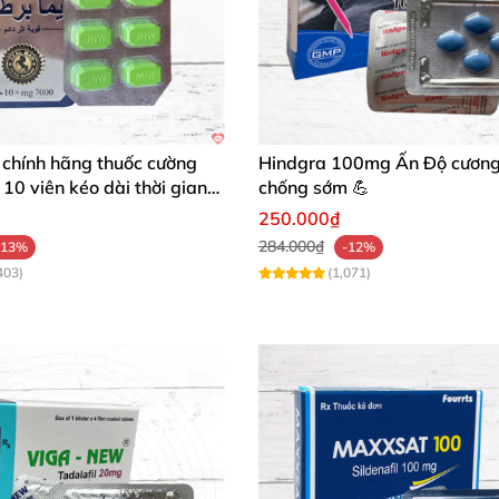
 chính hãng thuốc cường
Hindgra 100mg Ấn Độ cương
10 viên kéo dài thời gian
chống sớm 💪
250.000₫
284.000₫
-13%
-12%
403)
(1,071)