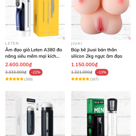
LETEN
JIUAI
Âm đạo giả Leten A380 đa
Búp bê Jiuai bán thân
năng siêu mềm mại kích
silicon 2kg ngực âm đạo
thích phái mạnh
2.600.000₫
1.150.000₫
3.333.000₫
1.321.000₫
-22%
-13%
(388)
(387)