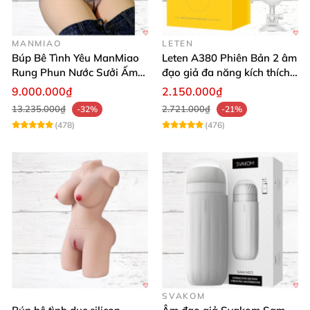
MANMIAO
LETEN
Búp Bê Tình Yêu ManMiao
Leten A380 Phiên Bản 2 âm
Rung Phun Nước Sưởi Ấm
đạo giả đa năng kích thích
Thông Minh
cực mạnh
9.000.000₫
2.150.000₫
13.235.000₫
2.721.000₫
-32%
-21%
(478)
(476)
SVAKOM