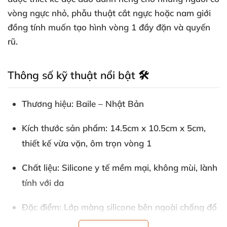
vòng ngực nhỏ, phẫu thuật cắt ngực hoặc nam giới
đồng tính muốn tạo hình vòng 1 đầy đặn và quyến
rũ.
Thông số kỹ thuật nổi bật 🛠️
Thương hiệu: Baile – Nhật Bản
Kích thước sản phẩm: 14.5cm x 10.5cm x 5cm,
thiết kế vừa vặn, ôm trọn vòng 1
Chất liệu: Silicone y tế mềm mại, không mùi, lành
tính với da
Đặc điểm: Lớp màng silicone bên ngoài chống đổ
mồ hôi, giúp giữ form ngực luôn cố định và bền