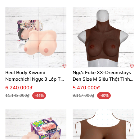
Real Body Kiwami
Ngực Fake XX-Dreamstoys
Namachichi Ngực 3 Lớp TPE
Đen Size M Siêu Thật Tinh
Siêu Thực
Xảo
6.240.000₫
5.470.000₫
11.143.000₫
9.117.000₫
-44%
-40%