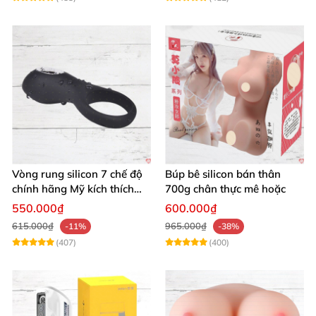
Vòng rung silicon 7 chế độ
Búp bê silicon bán thân
chính hãng Mỹ kích thích
700g chân thực mê hoặc
cực đỉnh
550.000₫
600.000₫
615.000₫
965.000₫
-11%
-38%
(407)
(400)