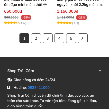
âm đạo mini mềm thật 🌟
nguyên khối 2.2kg mềm mại
khít bóp cực thật
650.000₫
1.150.000₫
866.000₫
1.493.000₫
-25%
-23%
(382)
(381)
1
2
3
4
5
Shop Trái Cấm
Giao hàng cả đêm 24/24
Hotline:
0938411000
Shop Trái Cấm chuyên đồ chơi tình dục cao cấp, an
toàn cho sức khỏe. Tư vấn tận tâm, đóng gói kín đáo,
giao hàng toàn quốc.