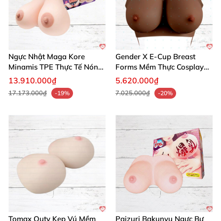
Ngực Nhật Maga Kore
Gender X E-Cup Breast
Minamis TPE Thực Tế Nóng
Forms Mềm Thực Cosplay
Bỏng
Khẳng Định
13.910.000₫
5.620.000₫
17.173.000₫
7.025.000₫
-19%
-20%
Tomax Quty Kẹp Vú Mềm
Paizuri Bakunyu Ngực Bự