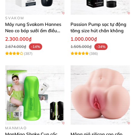
SVAKOM
Máy rung Svakom Hannes
Passion Pump sạc tự động
Neo co bóp sưởi ấm điều
tăng size hút chân không
khiển app
2.300.000₫
1.000.000₫
2.674.000₫
1.505.000₫
-14%
-34%
(387)
(386)
MANMIAO
ManMiao Shake Cup cốc
Mông giả silicon cao cấp