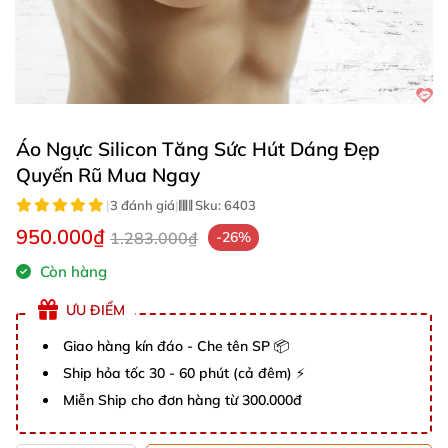
Áo Ngực Silicon Tăng Sức Hút Dáng Đẹp
Quyến Rũ Mua Ngay
|
3 đánh giá
|
Sku:
6403
950.000₫
1.283.000₫
-26%
Còn hàng
ƯU ĐIỂM
Giao hàng kín đáo - Che tên SP 📦
Ship hỏa tốc 30 - 60 phút (cả đêm) ⚡
Miễn Ship cho đơn hàng từ 300.000đ