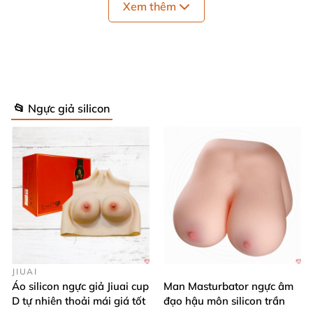
Xem thêm
đẹp
Quai áo thiết kế đeo trong, thoải mái và kín đáo
Trọng lượng nhẹ chỉ 300g cho cảm giác tự nhiên,
dễ chịu suốt ngày dài
📂 Ngực giả silicon
Thời gian sử dụng: Có thể tái sử dụng nhiều lần,
tiết kiệm chi phí
JIUAI
Áo silicon ngực giả Jiuai cup
Man Masturbator ngực âm
D tự nhiên thoải mái giá tốt
đạo hậu môn silicon trần