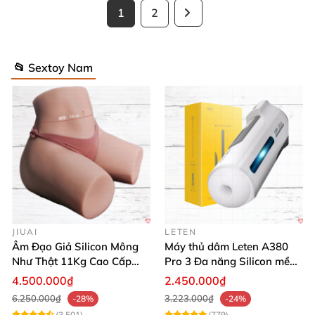
1
2
📂 Sextoy Nam
JIUAI
LETEN
Âm Đạo Giả Silicon Mông
Máy thủ dâm Leten A380
Như Thật 11Kg Cao Cấp
Pro 3 Đa năng Silicon mềm
Tăng Khoái Cảm
mại Cảm giác thật
4.500.000₫
2.450.000₫
6.250.000₫
3.223.000₫
-28%
-24%
(3,501)
(779)