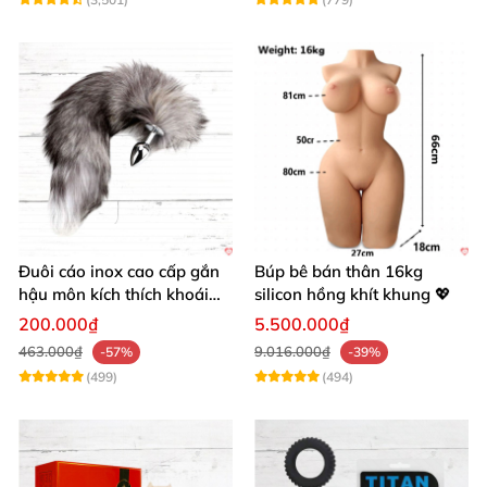
Đuôi cáo inox cao cấp gắn
Búp bê bán thân 16kg
hậu môn kích thích khoái
silicon hồng khít khung 💖
cảm
200.000₫
5.500.000₫
463.000₫
9.016.000₫
-57%
-39%
(499)
(494)