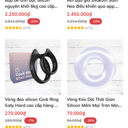
Búp bê tình dục silicon
Âm đạo giả Svakom Sam
nguyên khối 6kg cao cấp
Neo điều khiển qua app,
giá rẻ mềm mại
webcam tương tác, trải
2.250.000₫
2.450.000₫
nghiệm thực tế
2.812.000₫
3.024.000₫
-20%
-19%
(475)
(473)
Vòng đeo silicon Cock Ring
Vòng Kéo Dài Thời Gian
Saty Hard cao cấp hàng Mỹ
Silicon Mềm Mại Trơn Mịn
chất lượng
Tăng Khoái Cảm
270.000₫
70.000₫
289.000₫
94.000₫
-7%
-26%
(453)
(412)