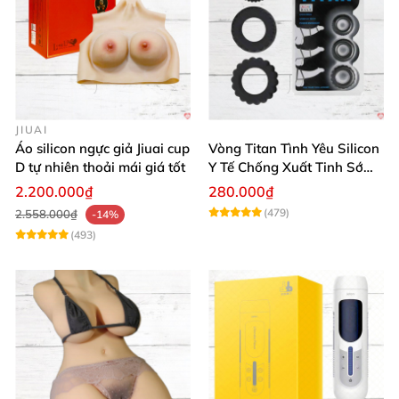
JIUAI
Áo silicon ngực giả Jiuai cup
Vòng Titan Tình Yêu Silicon
D tự nhiên thoải mái giá tốt
Y Tế Chống Xuất Tinh Sớm
Cao Cấp
2.200.000₫
280.000₫
(479)
2.558.000₫
-14%
(493)