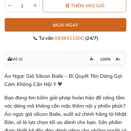
🛒 THÊM VÀO GIỎ
MUA NGAY
📞 Tư vấn
0938411000
(24/7)
Mô tả
−
100%
+
Áo Ngực Giả Silicon Baile – Bí Quyết Tôn Dáng Gợi
Cảm Không Cần Nội Y 💖
Bạn đang tìm kiếm giải pháp hoàn hảo để nâng tầm
vóc dáng mà không cần mặc thêm nội y phiền phức?
Áo ngực giả silicon Baile, xuất xứ chính hãng từ Nhật
Bản, sẽ là lựa chọn tối ưu dành cho bạn. Sản phẩm
được thiết kế độc đáo dành riêng cho những người có