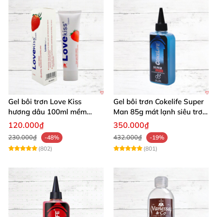
Gel bôi trơn Love Kiss
Gel bôi trơn Cokelife Super
hương dâu 100ml mềm
Man 85g mát lạnh siêu trơn
mượt an toàn thơm
an toàn
120.000₫
350.000₫
230.000₫
432.000₫
-48%
-19%
(802)
(801)