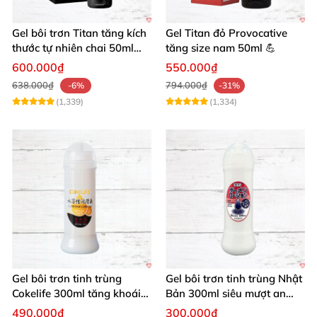
Gel bôi trơn Titan tăng kích
Gel Titan đỏ Provocative
thước tự nhiên chai 50ml
tăng size nam 50ml 💪
siêu mạnh
600.000₫
550.000₫
638.000₫
794.000₫
-6%
-31%
(1,339)
(1,334)
Gel bôi trơn tinh trùng
Gel bôi trơn tinh trùng Nhật
Cokelife 300ml tăng khoái
Bản 300ml siêu mượt an
cảm, an toàn
toàn cho yêu
490.000₫
300.000₫