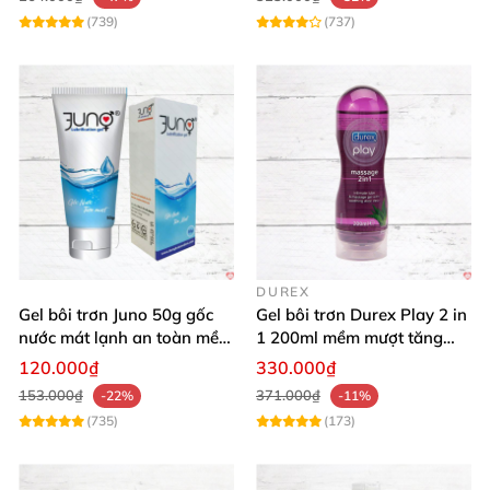
(739)
(737)
DUREX
Gel bôi trơn Juno 50g gốc
Gel bôi trơn Durex Play 2 in
nước mát lạnh an toàn mềm
1 200ml mềm mượt tăng
mại
khoái cảm
120.000₫
330.000₫
153.000₫
371.000₫
-22%
-11%
(735)
(173)