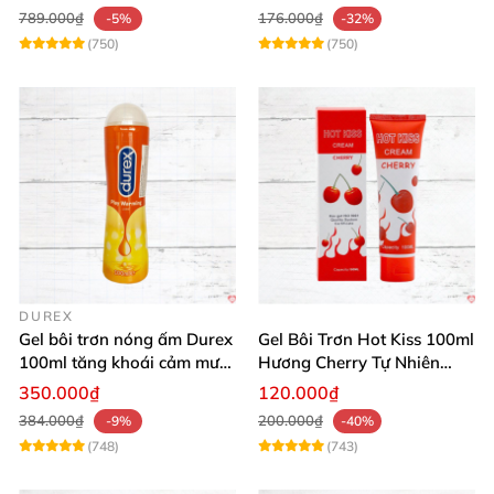
789.000₫
176.000₫
-5%
-32%
(750)
(750)
DUREX
Gel bôi trơn nóng ấm Durex
Gel Bôi Trơn Hot Kiss 100ml
100ml tăng khoái cảm mượt
Hương Cherry Tự Nhiên
mà
Mượt Mà
350.000₫
120.000₫
384.000₫
200.000₫
-9%
-40%
(748)
(743)