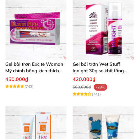
Gel bôi trơn Excite Woman
Gel bôi trơn Wet Stuff
Mỹ chính hãng kích thích
Ignight 30g se khít tăng
khoái cảm nữ
khoái cảm nữ hiệu quả
450.000₫
420.000₫
(742)
583.000₫
-28%
(741)