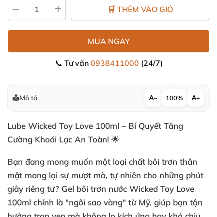
🛒 THÊM VÀO GIỎ
MUA NGAY
📞 Tư vấn
0938411000
(24/7)
Mô tả
−
100%
+
Lube Wicked Toy Love 100ml – Bí Quyết Tăng
Cường Khoái Lạc An Toàn! 🌟
Bạn đang mong muốn một loại
chất bôi trơn thân
mật
mang lại sự mượt mà, tự nhiên cho những phút
giây riêng tư?
Gel bôi trơn nước
Wicked Toy Love
100ml chính là "ngôi sao vàng" từ Mỹ, giúp bạn tận
hưởng trọn vẹn mà không lo kích ứng hay khó chịu.