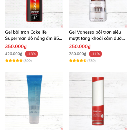
Gel bôi trơn Cokelife
Gel Vanessa bôi trơn siêu
Superman đỏ nóng ấm 85g
mượt tăng khoái cảm dưỡng
giảm đau rát
ẩm 200ml
350.000₫
250.000₫
426.000₫
280.000₫
-18%
-11%
(800)
(780)