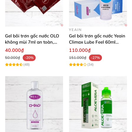
YEAIN
Gel bôi trơn gốc nước OLO
Gel bôi trơn gốc nước Yeain
không mùi 7ml an toàn,
Climax Lube Feel 60ml
chất lượng
Thăng hoa tối ưu
40.000₫
110.000₫
50.000₫
151.000₫
-20%
-27%
(48)
(34)