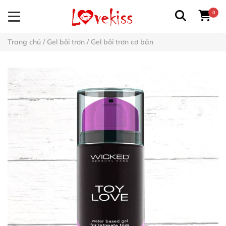
0
Trang chủ
/
Gel bôi trơn
/
Gel bôi trơn cơ bản