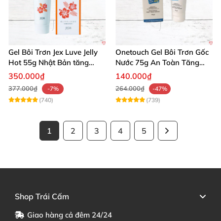
Gel Bôi Trơn Jex Luve Jelly
Onetouch Gel Bôi Trơn Gốc
Hot 55g Nhật Bản tăng
Nước 75g An Toàn Tăng
khoái cảm nữ dễ sử dụng
Khoái Cảm
350.000₫
140.000₫
377.000₫
264.000₫
-7%
-47%
(740)
(739)
1
2
3
4
5
Shop Trái Cấm
Giao hàng cả đêm 24/24