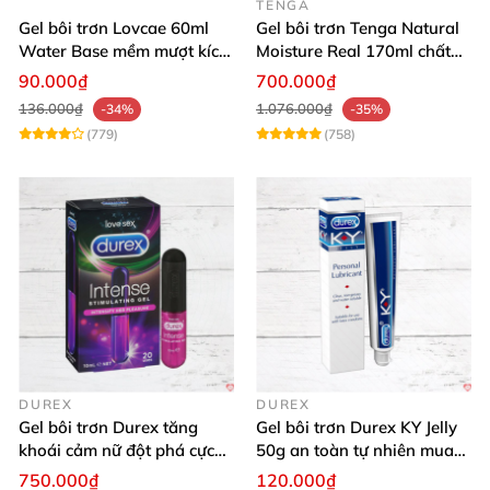
TENGA
Gel bôi trơn Lovcae 60ml
Gel bôi trơn Tenga Natural
Water Base mềm mượt kích
Moisture Real 170ml chất
thích
lượng cao mềm mượt an
90.000₫
700.000₫
toàn
136.000₫
1.076.000₫
-34%
-35%
(779)
(758)
DUREX
DUREX
Gel bôi trơn Durex tăng
Gel bôi trơn Durex KY Jelly
khoái cảm nữ đột phá cực
50g an toàn tự nhiên mua
thích
ngay
750.000₫
120.000₫