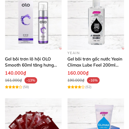
YEAIN
Gel bôi trơn lô hội OLO
Gel bôi trơn gốc nước Yeain
Smooth 60ml tăng hưng
Climax Lube Feel 200ml
phấn, dễ chịu
chất lượng
140.000₫
160.000₫
161.000₫
190.000₫
-13%
-16%
(58)
(52)