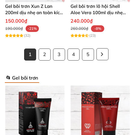
Gel bôi trơn Xun Z Lan
Gel bôi trơn lô hội Shell
200ml dịu nhẹ an toàn kích
Aloe Vera 100ml dịu nhẹ
thích sảng khoái
tăng khoái cảm
150.000₫
240.000₫
190.000₫
260.000₫
-21%
-8%
(32)
(23)
1
2
3
4
5
📂 Gel bôi trơn