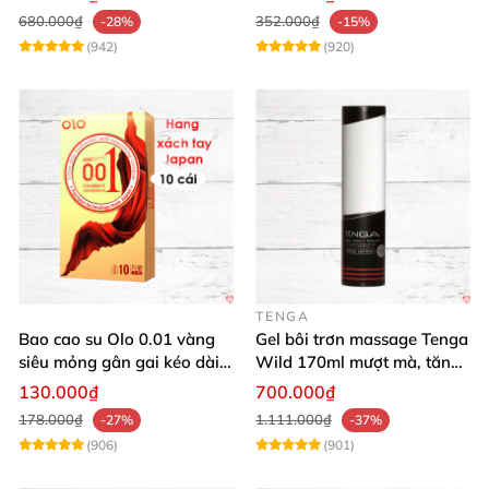
680.000₫
352.000₫
-28%
-15%
(942)
(920)
TENGA
Bao cao su Olo 0.01 vàng
Gel bôi trơn massage Tenga
siêu mỏng gân gai kéo dài
Wild 170ml mượt mà, tăng
yêu đỉnh
khoái cảm
130.000₫
700.000₫
178.000₫
1.111.000₫
-27%
-37%
(906)
(901)