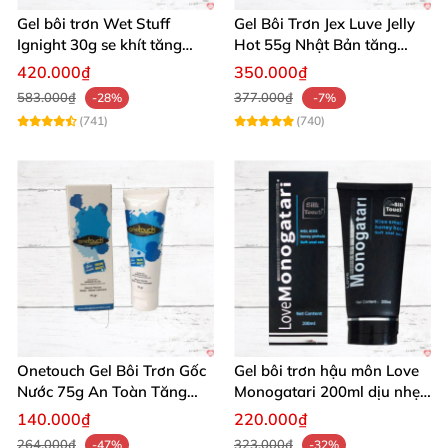
đáng nằm trong bộ sưu tập riêng tư của bạn! 🌟
Gel bôi trơn Wet Stuff
Gel Bôi Trơn Jex Luve Jelly
Ignight 30g se khít tăng
Hot 55g Nhật Bản tăng
Mua ngay
Lube Wicked Toy Love 100ml
để sở hữu
khoái cảm nữ hiệu quả
khoái cảm nữ dễ sử dụng
420.000₫
350.000₫
khoái lạc đỉnh cao hôm nay! Đừng chần chừ, thêm
583.000₫
377.000₫
-28%
-7%
vào giỏ hàng và cảm nhận sự khác biệt ngay thôi! 🛒
(741)
(740)
💥
Onetouch Gel Bôi Trơn Gốc
Gel bôi trơn hậu môn Love
Nước 75g An Toàn Tăng
Monogatari 200ml dịu nhẹ,
Khoái Cảm
an toàn
140.000₫
220.000₫
264.000₫
323.000₫
-47%
-32%