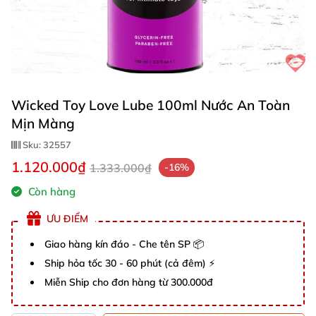
Wicked Toy Love Lube 100ml Nước An Toàn
Mịn Màng
Sku:
32557
1.120.000₫
1.333.000₫
-16%
Còn hàng
ƯU ĐIỂM
Giao hàng kín đáo - Che tên SP 📦
Ship hỏa tốc 30 - 60 phút (cả đêm) ⚡
Miễn Ship cho đơn hàng từ 300.000đ