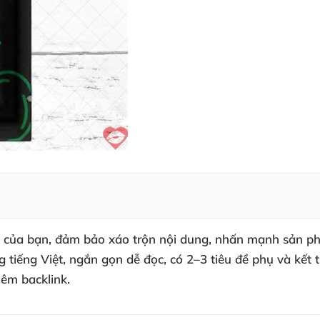
cầu của bạn, đảm bảo xáo trộn nội dung, nhấn mạnh sản p
g tiếng Việt, ngắn gọn dễ đọc, có 2–3 tiêu đề phụ và k
hêm backlink.