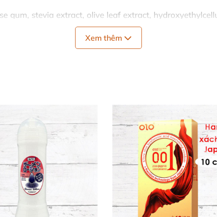
se gum, stevia extract, olive leaf extract, hydroxyethylcel
 Không paraben, không đường.
Xem thêm
ked Aqua mang lại sự thoải mái tối đa và an toàn cho sứ
ị khó chịu sau khi dùng.
ao cao su hoặc lên đồ chơi tình dục.
bằng nước ấm và xà phòng.
rội cho oral sex đầy đam mê.
ay cả da nhạy cảm nhất. ✨