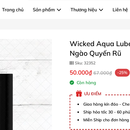
Trang chủ
Sản phẩm
Thương hiệu
Liên hệ
Wicked Aqua Lube
Ngào Quyến Rũ
Sku:
32352
50.000₫
67.000₫
-25%
Còn hàng
ƯU ĐIỂM
Giao hàng kín đáo - Che
Ship hỏa tốc 30 - 60 ph
Miễn Ship cho đơn hàng