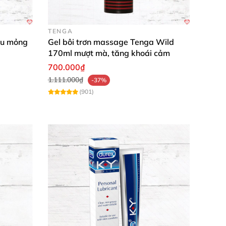
TENGA
êu mỏng
Gel bôi trơn massage Tenga Wild
170ml mượt mà, tăng khoái cảm
700.000₫
1.111.000₫
-37%
(901)
ễ dàng, da nhạy cảm vẫn yên tâm. ❤️
p; dùng cho oral sex rất tiện lợi. Sẽ mua
hơi, trải nghiệm thân mật đỉnh cao. Cảm ơn