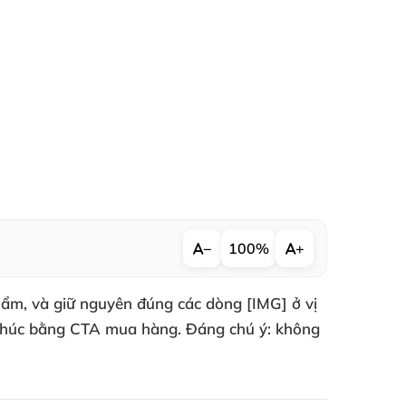
−
100%
+
hẩm, và giữ nguyên đúng các dòng [IMG] ở vị
ết thúc bằng CTA mua hàng. Đáng chú ý: không