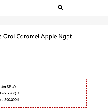
 Oral Caramel Apple Ngọt
 tên SP 📦
út (cả đêm) ⚡
 từ 300.000đ