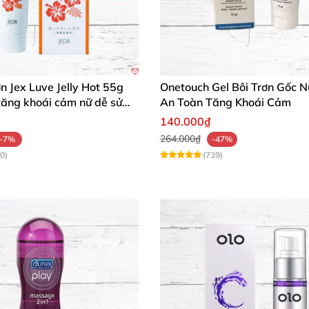
ơn Jex Luve Jelly Hot 55g
Onetouch Gel Bôi Trơn Gốc 
tăng khoái cảm nữ dễ sử
An Toàn Tăng Khoái Cảm
140.000₫
264.000₫
-7%
-47%
0)
(739)