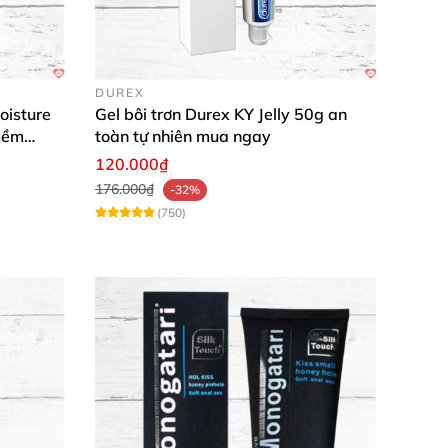
 cháy và an toàn, ngọt ngào.
DUREX
oisture
Gel bôi trơn Durex KY Jelly 50g an
g nhớ!
mềm
toàn tự nhiên mua ngay
120.000₫
176.000₫
-32%
(750)
của bạn?