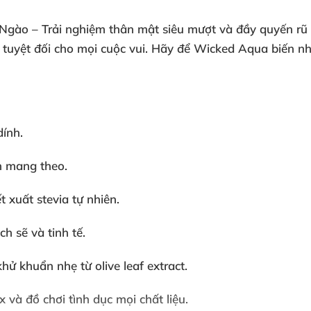
ào – Trải nghiệm thân mật siêu mượt và đầy quyến rũ v
àn tuyệt đối cho mọi cuộc vui. Hãy để Wicked Aqua biến n
ính.
n mang theo.
t xuất stevia tự nhiên.
h sẽ và tinh tế.
hử khuẩn nhẹ từ olive leaf extract.
 và đồ chơi tình dục mọi chất liệu.