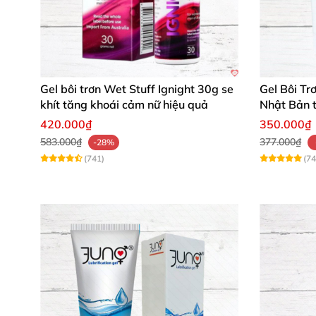
Gel bôi trơn Wet Stuff Ignight 30g se
Gel Bôi Tr
khít tăng khoái cảm nữ hiệu quả
Nhật Bản 
dụng
420.000₫
350.000₫
583.000₫
377.000₫
-28%
(741)
(74