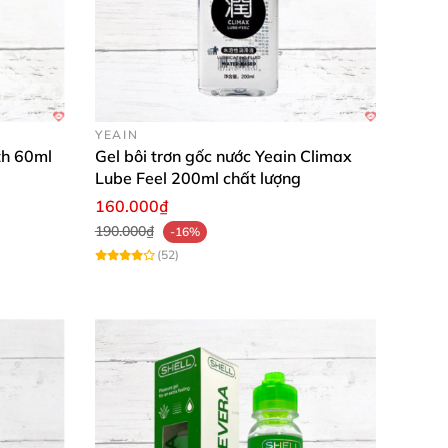
YEAIN
th 60ml
Gel bôi trơn gốc nước Yeain Climax
Lube Feel 200ml chất lượng
160.000₫
190.000₫
-16%
(52)