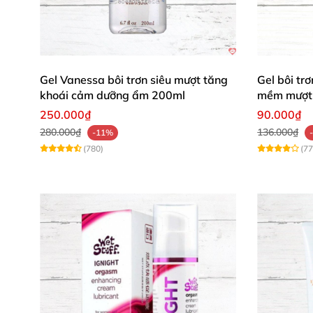
Kết nối và tối ưu trải nghiệm
Sẵn sàng nâng tầm khoái cảm với Wicked 
Gel Vanessa bôi trơn siêu mượt tăng
Gel bôi t
Mua ngay hôm nay để khám phá trải nghi
khoái cảm dưỡng ẩm 200ml
mềm mượt 
250.000₫
90.000₫
280.000₫
136.000₫
-11%
(780)
(77
Bạn muốn thêm hay chỉnh sửa gì để bài viết 