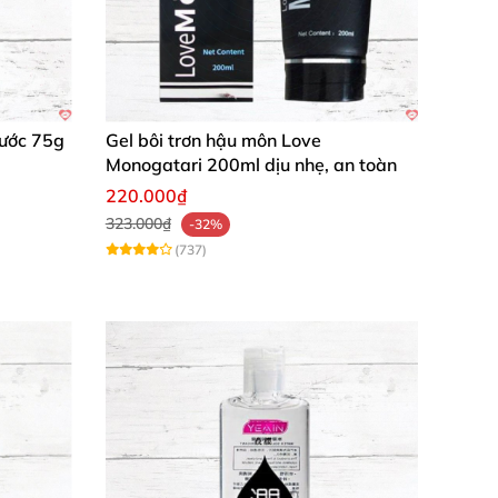
Nước 75g
Gel bôi trơn hậu môn Love
Monogatari 200ml dịu nhẹ, an toàn
220.000₫
323.000₫
-32%
(737)