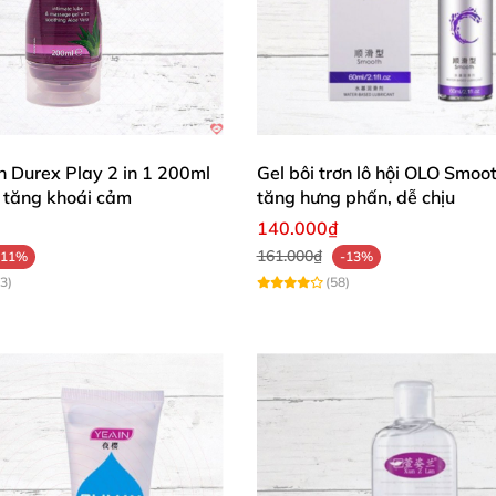
ơn Durex Play 2 in 1 200ml
Gel bôi trơn lô hội OLO Smoo
tăng khoái cảm
tăng hưng phấn, dễ chịu
140.000₫
161.000₫
-11%
-13%
3)
(58)