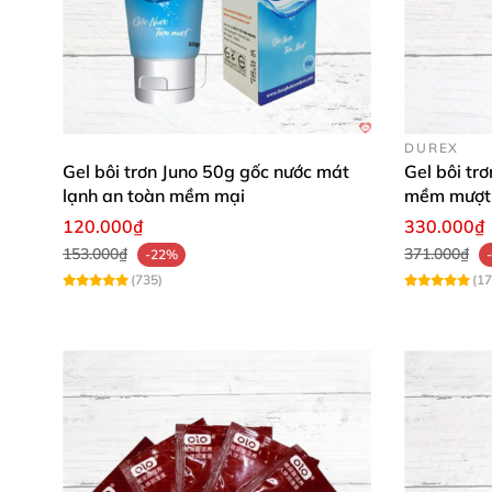
DUREX
Gel bôi trơn Juno 50g gốc nước mát
Gel bôi tr
lạnh an toàn mềm mại
mềm mượt 
120.000₫
330.000₫
153.000₫
371.000₫
-22%
(735)
(17