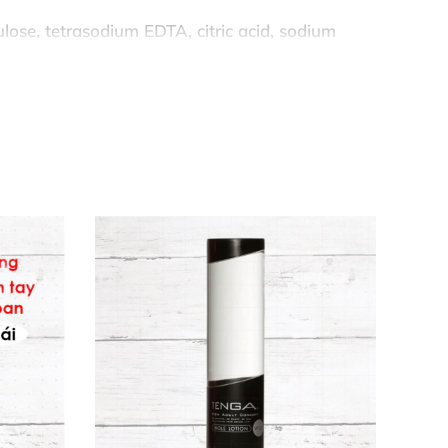
lulose, tetrasodium EDTA, citric acid, sodium
c khỏe. Sản phẩm được sản xuất tại Mỹ, đạt