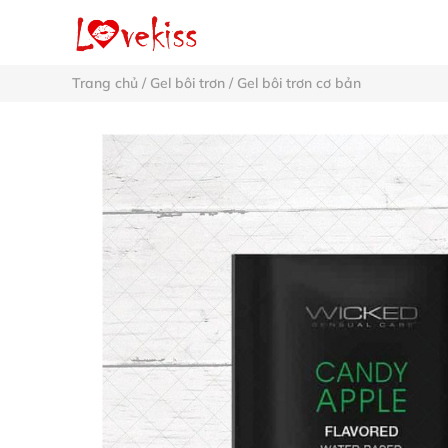
Trang chủ
/
Gel bôi trơn
/
Gel bôi trơn cơ bản