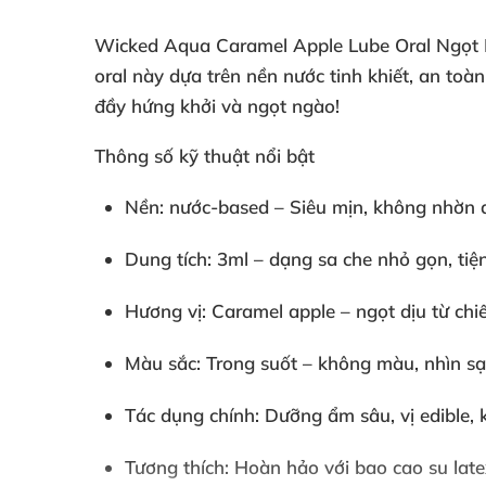
Wicked Aqua Caramel Apple Lube Oral Ngọt Ng
oral này dựa trên nền nước tinh khiết, an to
đầy hứng khởi và ngọt ngào!
Thông số kỹ thuật nổi bật
Nền: nước-based – Siêu mịn, không nhờn d
Dung tích: 3ml – dạng sa che nhỏ gọn, tiệ
Hương vị: Caramel apple – ngọt dịu từ chiế
Màu sắc: Trong suốt – không màu, nhìn sạc
Tác dụng chính: Dưỡng ẩm sâu, vị edible, k
Tương thích: Hoàn hảo với bao cao su latex