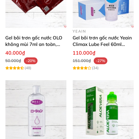
YEAIN
Gel bôi trơn gốc nước OLO
Gel bôi trơn gốc nước Yeain
không mùi 7ml an toàn,
Climax Lube Feel 60ml
chất lượng
Thăng hoa tối ưu
40.000₫
110.000₫
50.000₫
151.000₫
-20%
-27%
(48)
(34)