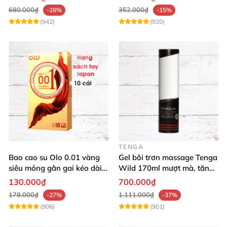
680.000₫
352.000₫
-28%
-15%
(942)
(920)
TENGA
Bao cao su Olo 0.01 vàng
Gel bôi trơn massage Tenga
siêu mỏng gân gai kéo dài
Wild 170ml mượt mà, tăng
yêu đỉnh
khoái cảm
130.000₫
700.000₫
178.000₫
1.111.000₫
-27%
-37%
(906)
(901)