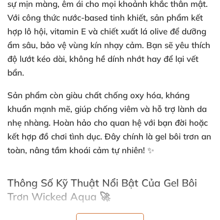
sự mịn màng, êm ái cho mọi khoảnh khắc thân mật.
Với công thức nước-based tinh khiết, sản phẩm kết
hợp lô hội, vitamin E và chiết xuất lá olive để dưỡng
ẩm sâu, bảo vệ vùng kín nhạy cảm. Bạn sẽ yêu thích
độ lướt kéo dài, không hề dính nhớt hay để lại vết
bẩn.
Sản phẩm còn giàu chất chống oxy hóa, kháng
khuẩn mạnh mẽ, giúp chống viêm và hỗ trợ lành da
nhẹ nhàng. Hoàn hảo cho quan hệ với bạn đời hoặc
kết hợp đồ chơi tình dục. Đây chính là gel bôi trơn an
toàn, nâng tầm khoái cảm tự nhiên! ✨
Thông Số Kỹ Thuật Nổi Bật Của Gel Bôi
Trơn Wicked Aqua 🚀