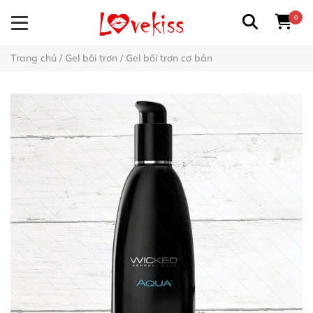
0
Trang chủ
/
Gel bôi trơn
/
Gel bôi trơn cơ bản