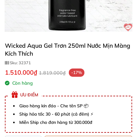
Wicked Aqua Gel Trơn 250ml Nước Mịn Màng
Kích Thích
Sku:
32371
1.510.000₫
1.819.000₫
-17%
Còn hàng
ƯU ĐIỂM
Giao hàng kín đáo - Che tên SP 📦
Ship hỏa tốc 30 - 60 phút (cả đêm) ⚡
Miễn Ship cho đơn hàng từ 300.000đ