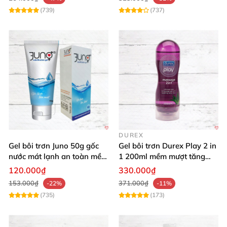
(739)
(737)
DUREX
Gel bôi trơn Juno 50g gốc
Gel bôi trơn Durex Play 2 in
nước mát lạnh an toàn mềm
1 200ml mềm mượt tăng
mại
khoái cảm
120.000₫
330.000₫
153.000₫
371.000₫
-22%
-11%
(735)
(173)