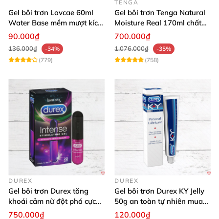
TENGA
Gel bôi trơn Lovcae 60ml
Gel bôi trơn Tenga Natural
Water Base mềm mượt kích
Moisture Real 170ml chất
thích
lượng cao mềm mượt an
90.000₫
700.000₫
toàn
136.000₫
1.076.000₫
-34%
-35%
(779)
(758)
DUREX
DUREX
Gel bôi trơn Durex tăng
Gel bôi trơn Durex KY Jelly
khoái cảm nữ đột phá cực
50g an toàn tự nhiên mua
thích
ngay
750.000₫
120.000₫