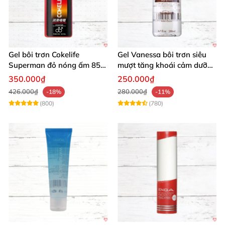
Gel bôi trơn Cokelife
Gel Vanessa bôi trơn siêu
Superman đỏ nóng ấm 85g
mượt tăng khoái cảm dưỡng
giảm đau rát
ẩm 200ml
350.000₫
250.000₫
426.000₫
280.000₫
-18%
-11%
(800)
(780)