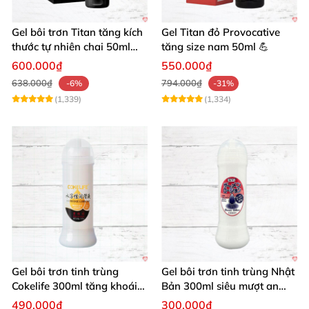
Gel bôi trơn Titan tăng kích
Gel Titan đỏ Provocative
thước tự nhiên chai 50ml
tăng size nam 50ml 💪
siêu mạnh
600.000₫
550.000₫
638.000₫
794.000₫
-6%
-31%
(1,339)
(1,334)
Gel bôi trơn tinh trùng
Gel bôi trơn tinh trùng Nhật
Cokelife 300ml tăng khoái
Bản 300ml siêu mượt an
cảm, an toàn
toàn cho yêu
490.000₫
300.000₫