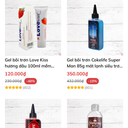
Gel bôi trơn Love Kiss
Gel bôi trơn Cokelife Super
hương dâu 100ml mềm
Man 85g mát lạnh siêu trơn
mượt an toàn thơm
an toàn
120.000₫
350.000₫
230.000₫
432.000₫
-48%
-19%
(802)
(801)