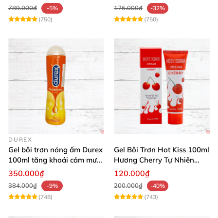
789.000₫
176.000₫
-5%
-32%
(750)
(750)
DUREX
Gel bôi trơn nóng ấm Durex
Gel Bôi Trơn Hot Kiss 100ml
100ml tăng khoái cảm mượt
Hương Cherry Tự Nhiên
mà
Mượt Mà
350.000₫
120.000₫
384.000₫
200.000₫
-9%
-40%
(748)
(743)