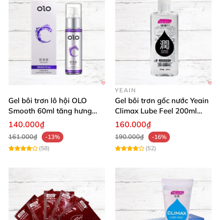
YEAIN
Gel bôi trơn lô hội OLO
Gel bôi trơn gốc nước Yeain
Smooth 60ml tăng hưng
Climax Lube Feel 200ml
phấn, dễ chịu
chất lượng
140.000₫
160.000₫
161.000₫
190.000₫
-13%
-16%
(58)
(52)