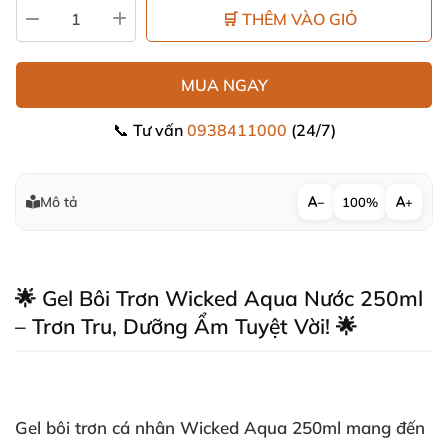
🛒 THÊM VÀO GIỎ
MUA NGAY
📞 Tư vấn
0938411000
(24/7)
Mô tả
−
100%
+
🌟 Gel Bôi Trơn Wicked Aqua Nước 250ml
– Trơn Tru, Dưỡng Ẩm Tuyệt Vời! 🌟
Gel bôi trơn cá nhân Wicked Aqua 250ml mang đến