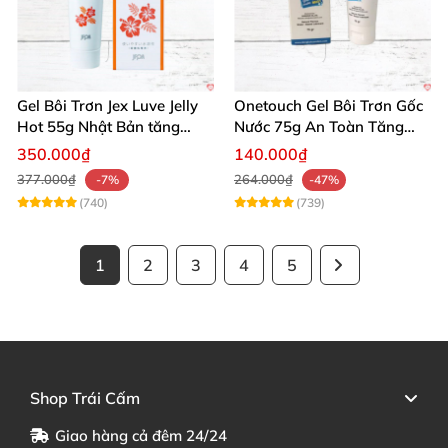
Gel Bôi Trơn Jex Luve Jelly
Onetouch Gel Bôi Trơn Gốc
Hot 55g Nhật Bản tăng
Nước 75g An Toàn Tăng
khoái cảm nữ dễ sử dụng
Khoái Cảm
350.000₫
140.000₫
377.000₫
264.000₫
-7%
-47%
(740)
(739)
1
2
3
4
5
Shop Trái Cấm
Giao hàng cả đêm 24/24