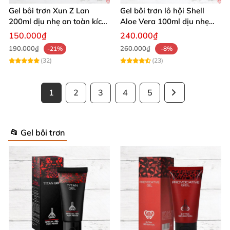
Gel bôi trơn Xun Z Lan
Gel bôi trơn lô hội Shell
200ml dịu nhẹ an toàn kích
Aloe Vera 100ml dịu nhẹ
thích sảng khoái
tăng khoái cảm
150.000₫
240.000₫
190.000₫
260.000₫
-21%
-8%
(32)
(23)
1
2
3
4
5
📂 Gel bôi trơn