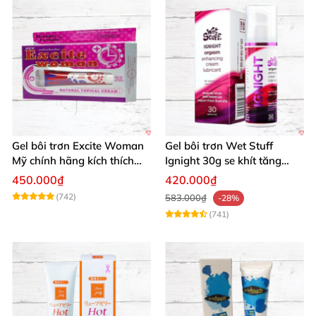
Gel bôi trơn Excite Woman
Gel bôi trơn Wet Stuff
Mỹ chính hãng kích thích
Ignight 30g se khít tăng
khoái cảm nữ
khoái cảm nữ hiệu quả
450.000₫
420.000₫
(742)
583.000₫
-28%
(741)