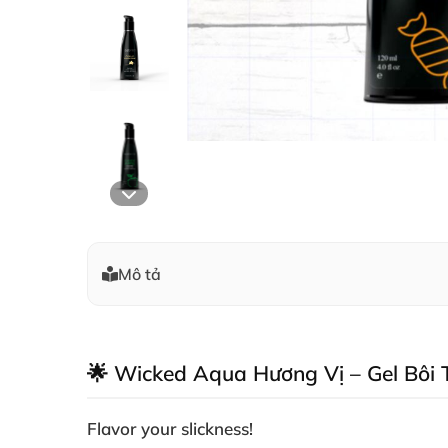
Mô tả
🌟 Wicked Aqua Hương Vị – Gel Bôi T
Flavor your slickness!