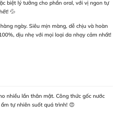
 biệt lý tưởng cho phần oral, với vị ngon tự
hết! 💦
 hàng ngày. Siêu mịn màng, dễ chịu và hoàn
100%, dịu nhẹ với mọi loại da nhạy cảm nhất!
ho nhiều lần thân mật. Công thức gốc nước
ẩm tự nhiên suốt quá trình! 😍