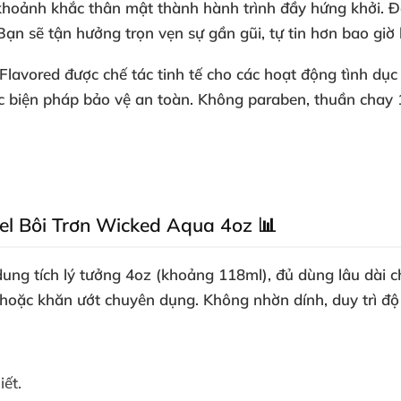
hoảnh khắc thân mật thành hành trình đầy hứng khởi. Đặc
Bạn sẽ tận hưởng trọn vẹn sự gần gũi, tự tin hơn bao giờ 
lavored được chế tác tinh tế cho các hoạt động tình dục
ác biện pháp bảo vệ an toàn. Không paraben, thuần chay 
el Bôi Trơn Wicked Aqua 4oz 📊
ng tích lý tưởng 4oz (khoảng 118ml), đủ dùng lâu dài c
hoặc khăn ướt chuyên dụng. Không nhờn dính, duy trì độ 
iết.