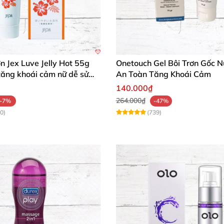
ơn Jex Luve Jelly Hot 55g
Onetouch Gel Bôi Trơn Gốc 
tăng khoái cảm nữ dễ sử
An Toàn Tăng Khoái Cảm
140.000₫
264.000₫
-7%
-47%
0)
(739)