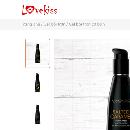
Trang chủ
/
Gel bôi trơn
/
Gel bôi trơn cơ bản