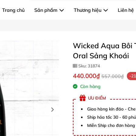
Trang chủ
Sản phẩm
Thương hiệu
Liên hệ
Wicked Aqua Bôi 
Oral Sảng Khoái
Sku:
31874
440.000₫
557.000₫
-2
Còn hàng
ƯU ĐIỂM
Giao hàng kín đáo - Che
Ship hỏa tốc 30 - 60 ph
Miễn Ship cho đơn hàng