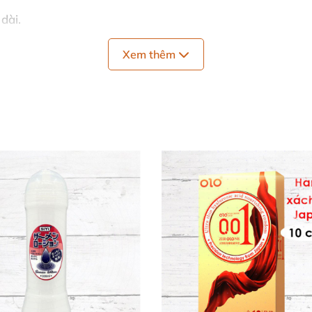
dài.
kết cấu mịn màng.
Xem thêm
via ngọt lành) – vị ngon, ít nuôi nấm men hơn đường hóa
xuất lá ô liu) – kháng khuẩn tự nhiên.
àn).
ất bảo quản tự nhiên).