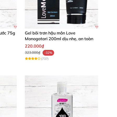
Nước 75g
Gel bôi trơn hậu môn Love
Monogatari 200ml dịu nhẹ, an toàn
220.000₫
323.000₫
-32%
(737)