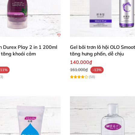
ơn Durex Play 2 in 1 200ml
Gel bôi trơn lô hội OLO Smoo
tăng khoái cảm
tăng hưng phấn, dễ chịu
140.000₫
161.000₫
-11%
-13%
3)
(58)