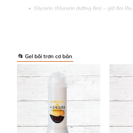
Glycerin (Glycerin dưỡng ẩm) – giữ ẩm lâu 
Cellulose Gum (Chất làm đặc tự nhiên) – 
Stevia Rebaudiana Extract (Chiết xuất Ste
Olea Europaea (Olive) Leaf Extract (Chiết 
📂 Gel bôi trơn cơ bản
Hydroxyethylcellulose (Chất làm đặc an to
Tetrasodium EDTA (Chất ổn định).
Citric Acid (Axit citric cân bằng pH).
Sodium Benzoate & Potassium Sorbate (Ch
Flavor (Hương vị quyến rũ).