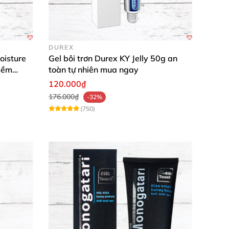
ng tuyệt đối, tiện lợi và chất lượng vượt mong
DUREX
oisture
Gel bôi trơn Durex KY Jelly 50g an
mềm
toàn tự nhiên mua ngay
120.000₫
 vị. Sản phẩm tiện lợi, cảm giác sử dụng quá
176.000₫
-32%
(750)
thân mật! 🛒💋