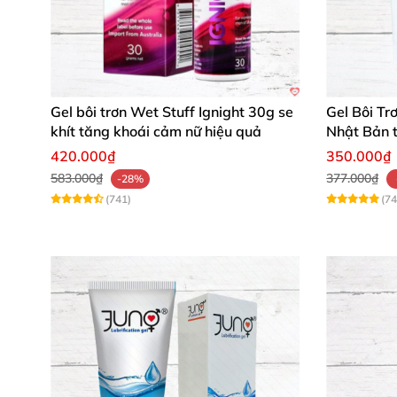
Gel bôi trơn Wet Stuff Ignight 30g se
Gel Bôi Tr
khít tăng khoái cảm nữ hiệu quả
Nhật Bản 
dụng
420.000₫
350.000₫
583.000₫
377.000₫
-28%
(741)
(74