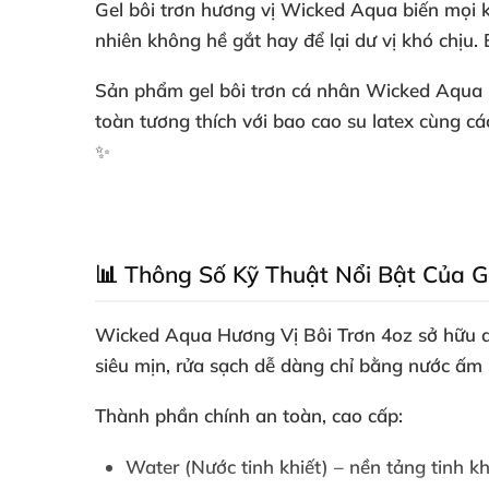
Gel bôi trơn hương vị Wicked Aqua biến mọi k
nhiên không hề gắt hay để lại dư vị khó chịu. 
Sản phẩm gel bôi trơn cá nhân Wicked Aqua F
toàn tương thích với bao cao su latex cùng c
✨
📊 Thông Số Kỹ Thuật Nổi Bật Của G
Wicked Aqua Hương Vị Bôi Trơn 4oz sở hữu du
siêu mịn, rửa sạch dễ dàng chỉ bằng nước ấm 
Thành phần chính an toàn, cao cấp:
Water (Nước tinh khiết) – nền tảng tinh kh