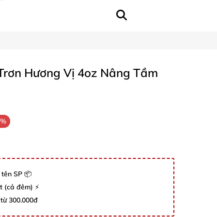
Trơn Hương Vị 4oz Nâng Tầm
1%
 tên SP 📦
út (cả đêm) ⚡
 từ 300.000đ