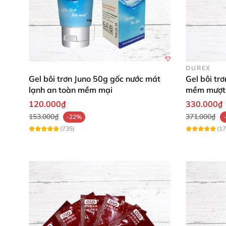
DUREX
Gel bôi trơn Juno 50g gốc nước mát
Gel bôi tr
lạnh an toàn mềm mại
mềm mượt 
120.000₫
330.000₫
153.000₫
371.000₫
-22%
(735)
(17