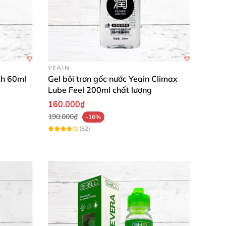
YEAIN
th 60ml
Gel bôi trơn gốc nước Yeain Climax
Lube Feel 200ml chất lượng
160.000₫
190.000₫
-16%
(52)