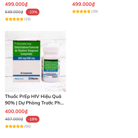
an toàn
Hãng Giá Tốt Đặc Trị HIV
499.000₫
499.000₫
(39)
648.000₫
-23%
(19)
Thuốc PrEp HIV Hiệu Quả
90% | Dự Phòng Trước Phơi
Nhiễm
400.000₫
487.000₫
-18%
(56)