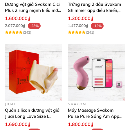
Dương vật giả Svakom Cici
Trứng rung 2 đầu Svakom
Plus 2 rung mạnh kiểu mới
Shimmer app điều khiển,
điều khiển qua App kích
siêu kích thích
1.600.000₫
1.300.000₫
thích sâu
2.077.000₫
1.477.000₫
-23%
-12%
(242)
(241)
JIUAI
SVAKOM
Quần silicon dương vật giả
Máy Massage Svakom
Jiuai Long Love Size L
Pulse Pure Sóng Âm App
thăng hoa
Điều Khiển Hiện Đại
1.690.000₫
1.800.000₫