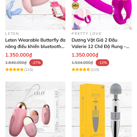
LETEN
PRETTY LOVE
Leten Wearable Butterfly đa
Dương Vật Giả 2 Đầu
năng điều khiển bluetooth,
Valerie 12 Chế Độ Rung -
siêu thật, dễ dùng
Tăng Khoái Cảm
1.350.000₫
1.350.000₫
1.840.000₫
1.534.000₫
-27%
-12%
(215)
(215)