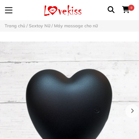
0
Trang chủ
/
Sextoy Nữ
/
Máy massage cho nữ