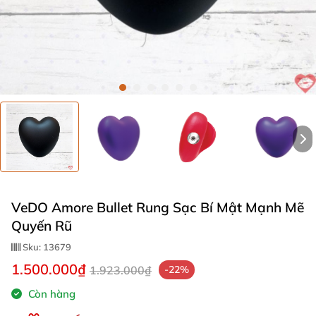
VeDO Amore Bullet Rung Sạc Bí Mật Mạnh Mẽ
Quyến Rũ
Sku:
13679
1.500.000₫
1.923.000₫
-22%
Còn hàng