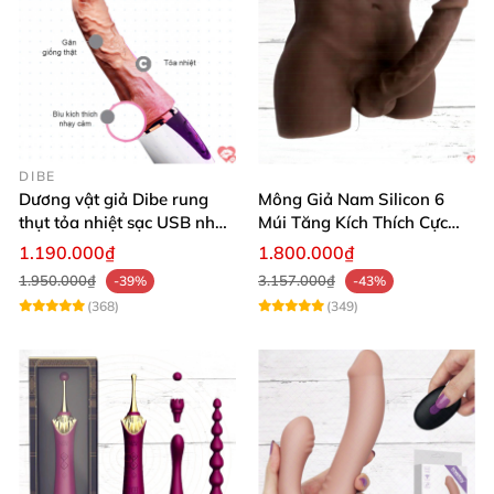
DIBE
Dương vật giả Dibe rung
Mông Giả Nam Silicon 6
thụt tỏa nhiệt sạc USB nhập
Múi Tăng Kích Thích Cực
khẩu giá tốt
Mạnh
1.190.000₫
1.800.000₫
1.950.000₫
3.157.000₫
-39%
-43%
(368)
(349)