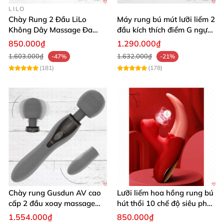
LILO
Chày Rung 2 Đầu LiLo
Máy rung bú mút lưỡi liếm 2
Không Dây Massage Đa
đầu kích thích điểm G ngực
Năng Toả Nhiệt
âm đạo
850.000₫
1.290.000₫
1.603.000₫
1.632.000₫
-47%
-21%
(181)
(178)
Chày rung Gusdun AV cao
Lưỡi liếm hoa hồng rung bú
cấp 2 đầu xoay massage
hút thổi 10 chế độ siêu phê
kích thích
kích thích
1.554.000₫
850.000₫