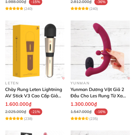
1.988.000₫
2.812.000₫
-15%
-36%
(240)
(240)
LETEN
YUNMAN
Chày Rung Leten Lightning
Yunman Dương Vật Giả 2
AV Stick V3 Cao Cấp Giảm
Đầu Cho Les Rung Từ Xa
Mỡ Giữ Dáng
Kích Thích
1.600.000₫
1.300.000₫
2.025.000₫
1.547.000₫
-21%
-16%
(238)
(235)