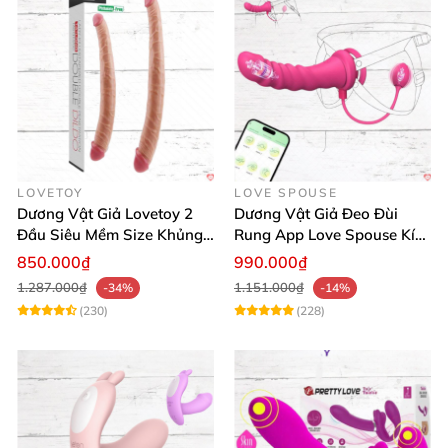
LOVETOY
LOVE SPOUSE
Dương Vật Giả Lovetoy 2
Dương Vật Giả Đeo Đùi
Đầu Siêu Mềm Size Khủng
Rung App Love Spouse Kích
Thăng Hoa
Thích Cho Les
850.000₫
990.000₫
1.287.000₫
1.151.000₫
-34%
-14%
(230)
(228)