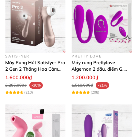
VeDO Amore – bí quyết cho khoái cảm bí mật, mạnh
mẽ và an toàn tuyệt đối. Đừng bỏ lỡ,
mua ngay
VeDO Amore hôm nay để sở hữu niềm vui bất tận
!
🚀
SATISFYER
PRETTY LOVE
Máy Rung Hút Satisfyer Pro
Máy rung Prettylove
2 Gen 2 Thăng Hoa Cảm
Algernon 2 đầu, điểm G,
Xúc Nhanh
cao cấp không dây
1.600.000₫
1.200.000₫
2.285.000₫
1.518.000₫
-30%
-21%
(210)
(208)