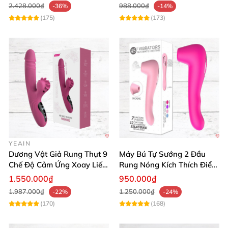
2.428.000₫
988.000₫
-36%
-14%
(175)
(173)
YEAIN
Dương Vật Giả Rung Thụt 9
Máy Bú Tự Sướng 2 Đầu
Chế Độ Cảm Ứng Xoay Liếm
Rung Nóng Kích Thích Điểm
Toả Nhiệt Cao Cấp
G Sung Sướng
1.550.000₫
950.000₫
1.987.000₫
1.250.000₫
-22%
-24%
(170)
(168)