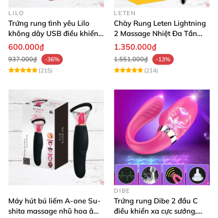
LILO
LETEN
Trứng rung tình yêu Lilo
Chày Rung Leten Lightning
không dây USB điều khiển
2 Massage Nhiệt Đa Tần
remote tiện lợi
Rung Toàn Thân
600.000₫
1.350.000₫
937.000₫
1.551.000₫
-36%
-13%
(215)
(214)
DIBE
Máy hút bú liếm A-one Su-
Trứng rung Dibe 2 đầu C
shita massage nhũ hoa âm
điều khiển xa cực sướng,