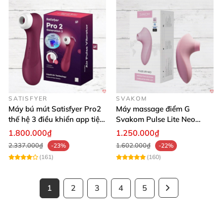
SATISFYER
SVAKOM
Máy bú mút Satisfyer Pro2
Máy massage điểm G
thế hệ 3 điều khiển app tiện
Svakom Pulse Lite Neo
lợi
công nghệ sóng hút
1.800.000₫
1.250.000₫
Bluetooth
2.337.000₫
1.602.000₫
-23%
-22%
(161)
(160)
1
2
3
4
5