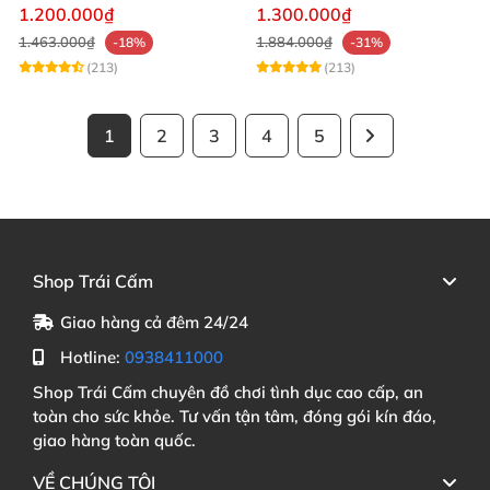
đạo cực phê
thích mê
1.200.000₫
1.300.000₫
1.463.000₫
1.884.000₫
-18%
-31%
(213)
(213)
1
2
3
4
5
Shop Trái Cấm
Giao hàng cả đêm 24/24
Hotline:
0938411000
Shop Trái Cấm chuyên đồ chơi tình dục cao cấp, an
toàn cho sức khỏe. Tư vấn tận tâm, đóng gói kín đáo,
giao hàng toàn quốc.
VỀ CHÚNG TÔI