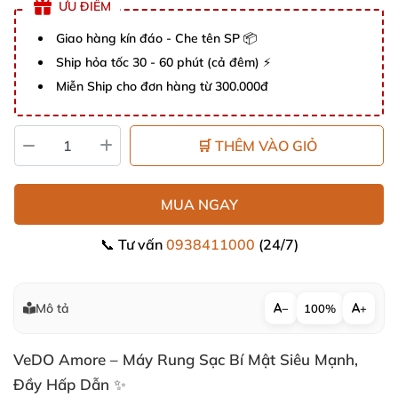
ƯU ĐIỂM
Giao hàng kín đáo - Che tên SP 📦
Ship hỏa tốc 30 - 60 phút (cả đêm) ⚡
Miễn Ship cho đơn hàng từ 300.000đ
🛒 THÊM VÀO GIỎ
MUA NGAY
📞 Tư vấn
0938411000
(24/7)
Mô tả
−
100%
+
VeDO Amore – Máy Rung Sạc Bí Mật Siêu Mạnh,
Đầy Hấp Dẫn ✨