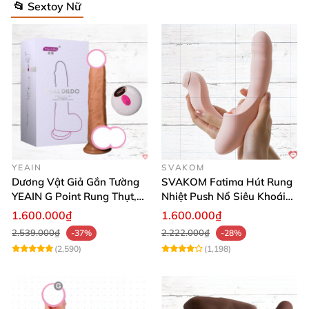
📂 Sextoy Nữ
YEAIN
SVAKOM
Dương Vật Giả Gắn Tường
SVAKOM Fatima Hút Rung
YEAIN G Point Rung Thụt,
Nhiệt Push Nổ Siêu Khoái
Tỏa Nhiệt, Điều Khiển Xa
Lạc
1.600.000₫
1.600.000₫
2.539.000₫
2.222.000₫
-37%
-28%
(2,590)
(1,198)