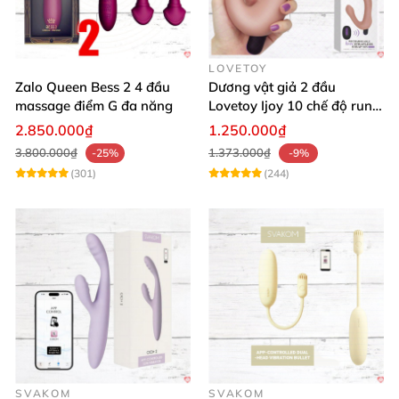
LOVETOY
Zalo Queen Bess 2 4 đầu
Dương vật giả 2 đầu
massage điểm G đa năng
Lovetoy Ijoy 10 chế độ rung
sạc tiện lợi mua ngay
2.850.000₫
1.250.000₫
3.800.000₫
1.373.000₫
-25%
-9%
(301)
(244)
SVAKOM
SVAKOM