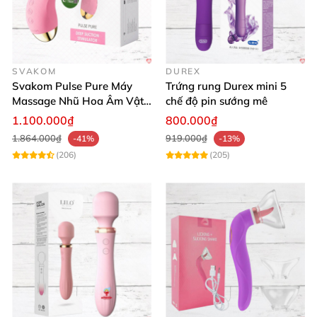
SVAKOM
DUREX
Svakom Pulse Pure Máy
Trứng rung Durex mini 5
Massage Nhũ Hoa Âm Vật
chế độ pin sướng mê
Sóng Âm Kích Thích Tối Ưu
1.100.000₫
800.000₫
1.864.000₫
919.000₫
-41%
-13%
(206)
(205)