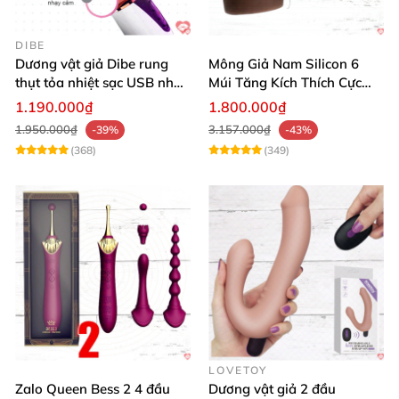
DIBE
Dương vật giả Dibe rung
Mông Giả Nam Silicon 6
thụt tỏa nhiệt sạc USB nhập
Múi Tăng Kích Thích Cực
khẩu giá tốt
Mạnh
1.190.000₫
1.800.000₫
1.950.000₫
3.157.000₫
-39%
-43%
(368)
(349)
LOVETOY
Zalo Queen Bess 2 4 đầu
Dương vật giả 2 đầu