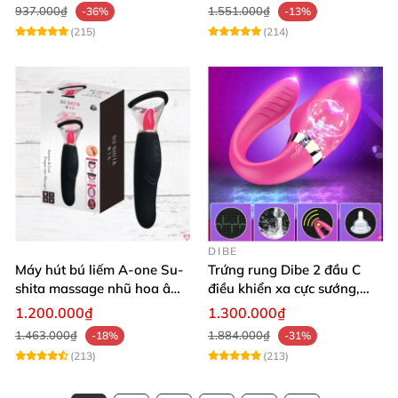
937.000₫
1.551.000₫
-36%
-13%
(215)
(214)
DIBE
Máy hút bú liếm A-one Su-
Trứng rung Dibe 2 đầu C
shita massage nhũ hoa âm
điều khiển xa cực sướng,
đạo cực phê
thích mê
1.200.000₫
1.300.000₫
1.463.000₫
1.884.000₫
-18%
-31%
(213)
(213)