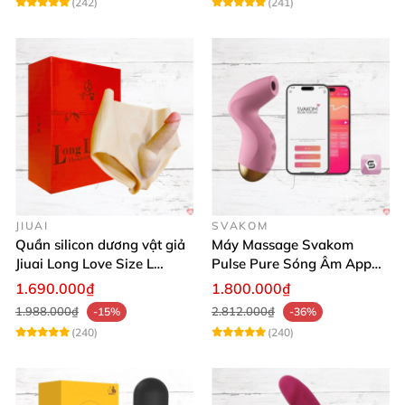
(242)
(241)
JIUAI
SVAKOM
Quần silicon dương vật giả
Máy Massage Svakom
Jiuai Long Love Size L
Pulse Pure Sóng Âm App
thăng hoa
Điều Khiển Hiện Đại
1.690.000₫
1.800.000₫
1.988.000₫
2.812.000₫
-15%
-36%
(240)
(240)