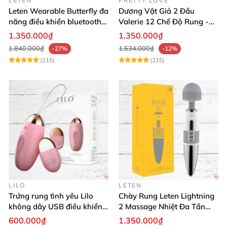
LETEN
PRETTY LOVE
Leten Wearable Butterfly đa
Dương Vật Giả 2 Đầu
năng điều khiển bluetooth,
Valerie 12 Chế Độ Rung -
siêu thật, dễ dùng
Tăng Khoái Cảm
1.350.000₫
1.350.000₫
1.840.000₫
1.534.000₫
-27%
-12%
(215)
(215)
LILO
LETEN
Trứng rung tình yêu Lilo
Chày Rung Leten Lightning
không dây USB điều khiển
2 Massage Nhiệt Đa Tần
remote tiện lợi
Rung Toàn Thân
600.000₫
1.350.000₫