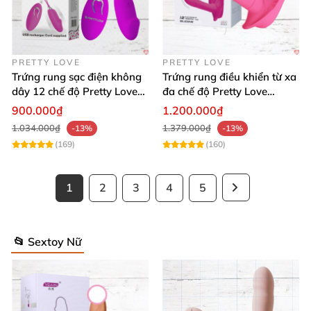
PRETTY LOVE
PRETTY LOVE
Trứng rung sạc điện không
Trứng rung điều khiển từ xa
dây 12 chế độ Pretty Love
đa chế độ Pretty Love
Julia giá tốt
ClamShell siêu kích thích
900.000₫
1.200.000₫
1.034.000₫
1.379.000₫
-13%
-13%
(169)
(160)
1
2
3
4
5
📂 Sextoy Nữ