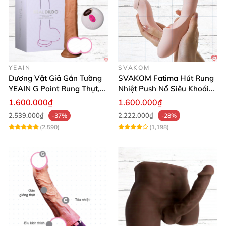
YEAIN
SVAKOM
Dương Vật Giả Gắn Tường
SVAKOM Fatima Hút Rung
YEAIN G Point Rung Thụt,
Nhiệt Push Nổ Siêu Khoái
Tỏa Nhiệt, Điều Khiển Xa
Lạc
1.600.000₫
1.600.000₫
2.539.000₫
2.222.000₫
-37%
-28%
(2,590)
(1,198)