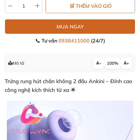
🛒 THÊM VÀO GIỎ
MUA NGAY
📞 Tư vấn
0938411000
(24/7)
Mô tả
−
100%
+
Trứng rung hút chân không 2 đầu Ankini – Đỉnh cao
công nghệ kích thích từ xa 🌟