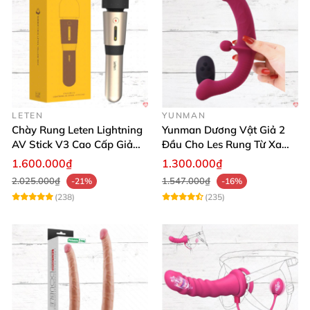
LETEN
YUNMAN
Chày Rung Leten Lightning
Yunman Dương Vật Giả 2
AV Stick V3 Cao Cấp Giảm
Đầu Cho Les Rung Từ Xa
Mỡ Giữ Dáng
Kích Thích
1.600.000₫
1.300.000₫
2.025.000₫
1.547.000₫
-21%
-16%
(238)
(235)