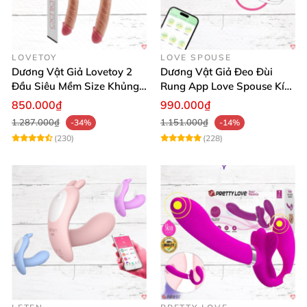
LOVETOY
LOVE SPOUSE
Dương Vật Giả Lovetoy 2
Dương Vật Giả Đeo Đùi
Đầu Siêu Mềm Size Khủng
Rung App Love Spouse Kích
Thăng Hoa
Thích Cho Les
850.000₫
990.000₫
1.287.000₫
1.151.000₫
-34%
-14%
(230)
(228)