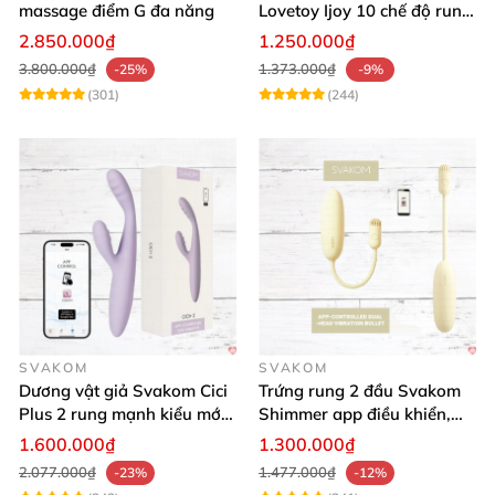
massage điểm G đa năng
Lovetoy Ijoy 10 chế độ rung
sạc tiện lợi mua ngay
2.850.000₫
1.250.000₫
3.800.000₫
1.373.000₫
-25%
-9%
(301)
(244)
SVAKOM
SVAKOM
Dương vật giả Svakom Cici
Trứng rung 2 đầu Svakom
Plus 2 rung mạnh kiểu mới
Shimmer app điều khiển,
điều khiển qua App kích
siêu kích thích
1.600.000₫
1.300.000₫
thích sâu
2.077.000₫
1.477.000₫
-23%
-12%