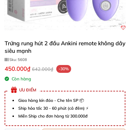
Trứng rung hút 2 đầu Ankini remote không dây
siêu mạnh
Sku:
5608
450.000₫
642.000₫
-30%
Còn hàng
ƯU ĐIỂM
Giao hàng kín đáo - Che tên SP 📦
Ship hỏa tốc 30 - 60 phút (cả đêm) ⚡
Miễn Ship cho đơn hàng từ 300.000đ