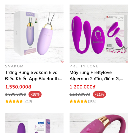
SVAKOM
PRETTY LOVE
Trứng Rung Svakom Elva
Máy rung Prettylove
Điều Khiển App Bluetooth
Algernon 2 đầu, điểm G,
Kích Thích
cao cấp không dây
1.550.000₫
1.200.000₫
1.890.000₫
1.518.000₫
-18%
-21%
(210)
(208)