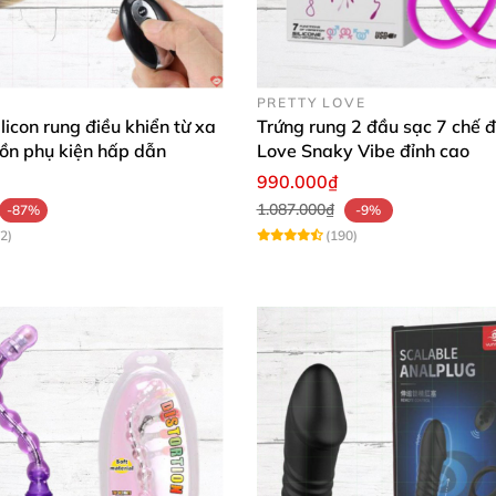
 quả ✔️
PRETTY LOVE
licon rung điều khiển từ xa
Trứng rung 2 đầu sạc 7 chế đ
y để bật hoặc tắt. Nhấn một lần để chuyển đổi giữa các 
ồn phụ kiện hấp dẫn
Love Snaky Vibe đỉnh cao
ồm cả kết nối qua video call cho các cặp đôi muốn trải n
990.000₫
 cùng gel bôi trơn.
1.087.000₫
-87%
-9%
2)
(190)
iệm 🌟
 Vừa dễ dùng vừa đa dạng chế độ rung, giúp tôi thư giãn 
ễn Minh Tâm
t nối app cực tiện. Tôi và bạn trai đã có những giây phút