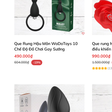
Que Rung Hậu Môn WoDoToys 10
Que rung 
Chế Độ Đồ Chơi Gay Sướng
điều khiển 
490.000₫
990.000₫
604.000₫
1.500.000₫
-19%
(13