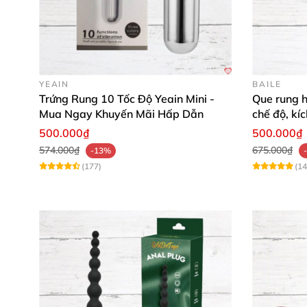
"Cảm giác rung mạnh mẽ nhưng vẫn rất tho
Thỏa mãn mọi nhu cầu và bay bổng cùng cảm g
sản phẩm giúp bạn mở ra thế giới xúc cảm mới,
YEAIN
BAILE
Trứng Rung 10 Tốc Độ Yeain Mini -
Que rung h
Nhanh tay đặt mua ngay hôm nay tại Chúng tô
Mua Ngay Khuyến Mãi Hấp Dẫn
chế độ, kí
Đảm bảo bạn sẽ hài lòng tuyệt đối! 🎉🔥
500.000₫
500.000₫
574.000₫
675.000₫
-13%
(177)
(14