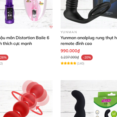
ải mái, thiết kế thông minh rất phù hợp cho người mới b
iác khoái lạc tột đỉnh với trứng rung hậu môn đuôi th
 cải thiện chất lượng đời sống tình dục và tăng sự gắn k
YUNMAN
ậu môn Distortion Baile 6
Yunman analplug rung thụt 
i để trải nghiệm siêu phẩm sextoy kiểu dáng cosplay h
ch thích cực mạnh
remote đỉnh cao
990.000₫
1.237.000₫
-26%
-20%
2)
(140)