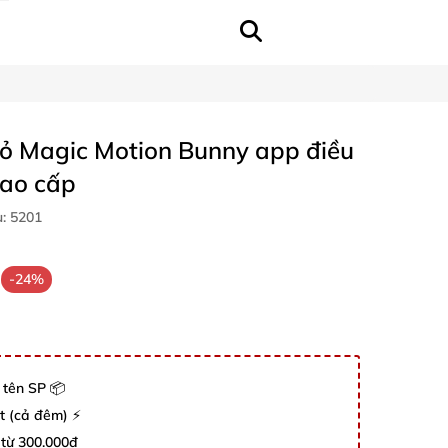
hỏ Magic Motion Bunny app điều
cao cấp
u:
5201
-24%
 tên SP 📦
út (cả đêm) ⚡
 từ 300.000đ