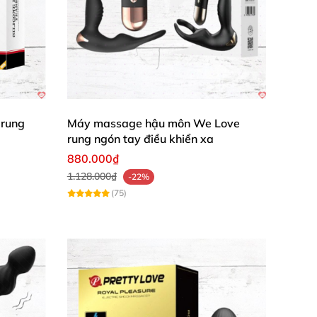
 rung
Máy massage hậu môn We Love
rung ngón tay điều khiển xa
880.000₫
1.128.000₫
-22%
(75)