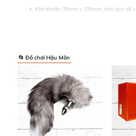
Kích thước: 29mm x 130mm, nhỏ gọn dễ 
Chất liệu: Silicone mềm mại, an toàn cho 
Năng lượng: Sạc qua cổng USB tiện dụng, 
Tính năng: Chống thấm nước tuyệt đối, dù
📂 Đồ chơi Hậu Môn
Bảo hành và độ bền lên đến 5 năm, bảo q
Tặng kèm hộp đựng sang trọng, cáp sạc, tú