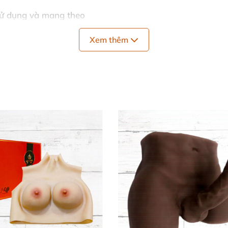
sử dụng và mang theo
da
Xem thêm
tiết kiệm năng lượng
ng được trong mọi điều kiện
uản ở nơi thoáng mát
i vải bảo quản và sách hướng dẫn chi tiết