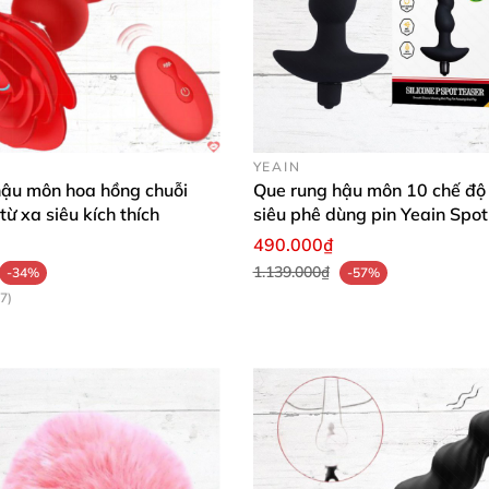
YEAIN
hậu môn hoa hồng chuỗi
Que rung hậu môn 10 chế độ
từ xa siêu kích thích
siêu phê dùng pin Yeain Spot
490.000₫
1.139.000₫
-34%
-57%
7)