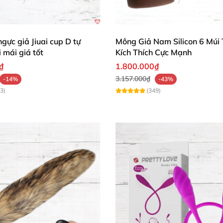
ngực giả Jiuai cup D tự
Mông Giả Nam Silicon 6 Múi
i mái giá tốt
Kích Thích Cực Mạnh
₫
1.800.000₫
3.157.000₫
-14%
-43%
3)
(349)