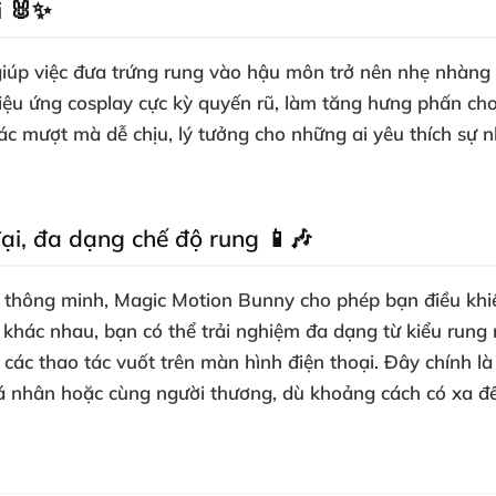
i 🐰✨
iúp việc đưa trứng rung vào hậu môn trở nên nhẹ nhàng 
ệu ứng cosplay cực kỳ quyến rũ, làm tăng hưng phấn cho 
giác mượt mà dễ chịu, lý tưởng cho những ai yêu thích 
ại, đa dạng chế độ rung 📱🎶
ại thông minh, Magic Motion Bunny cho phép bạn điều khi
khác nhau, bạn có thể trải nghiệm đa dạng từ kiểu rung 
 các thao tác vuốt trên màn hình điện thoại. Đây chính 
á nhân hoặc cùng người thương, dù khoảng cách có xa đ