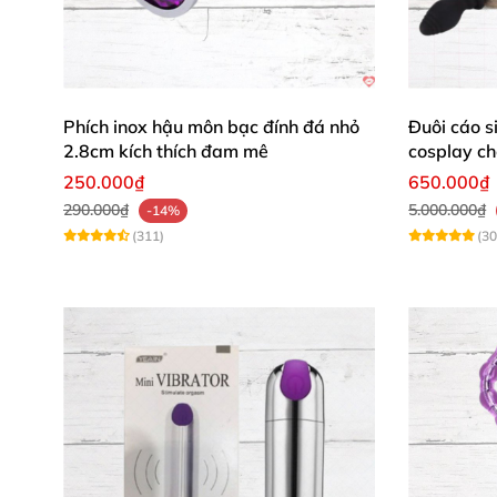
Hướng dẫn sử dụng đơn giản và hiệu
Phích inox hậu môn bạc đính đá nhỏ
Đuôi cáo si
Chỉ cần nhấn và giữ nút nguồn khoảng 3-5 giâ
2.8cm kích thích đam mê
cosplay ch
để khai thác mọi tính năng thông minh, bao g
250.000₫
650.000₫
tăng độ kích thích và dễ chịu, bạn nên sử dụng
290.000₫
5.000.000₫
-14%
(311)
(30
Đánh giá từ khách hàng đã trải ngh
"Magic Bunny thật sự vượt ngoài mong đợi!
giác mềm mại khiến tôi mê mẩn." – Nguy
"Chất liệu silicone rất mềm và an toàn, kế
Hồng Nhung