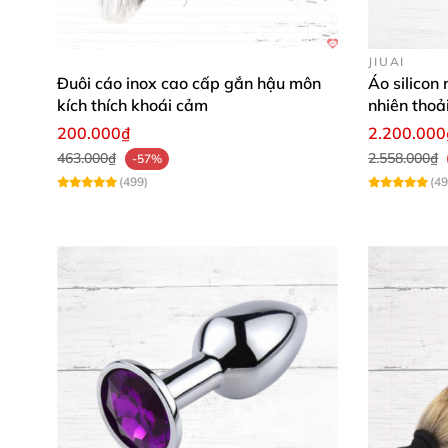
JIUAI
Đuôi cáo inox cao cấp gắn hậu môn
Áo silicon 
kích thích khoái cảm
nhiên thoả
200.000₫
2.200.000
463.000₫
2.558.000₫
-57%
(499)
(49