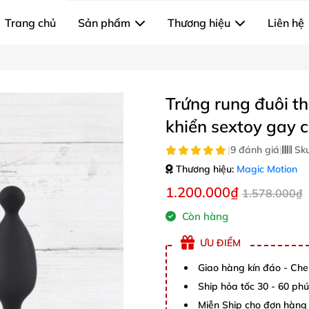
Trang chủ
Sản phẩm
Thương hiệu
Liên hệ
Trứng rung đuôi t
khiển sextoy gay 
|
9 đánh giá
|
Sk
Thương hiệu:
Magic Motion
1.200.000₫
1.578.000₫
Còn hàng
ƯU ĐIỂM
Giao hàng kín đáo - Che
Ship hỏa tốc 30 - 60 ph
Miễn Ship cho đơn hàng