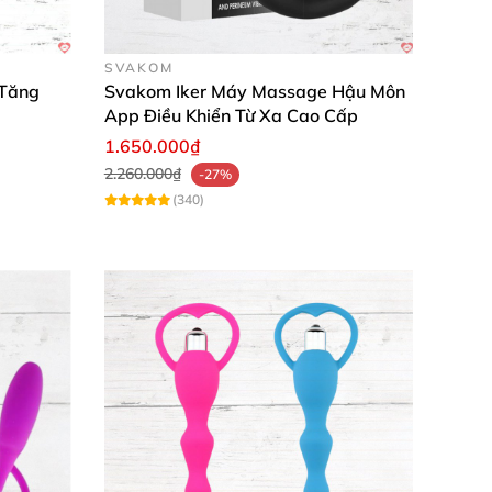
SVAKOM
 Tăng
Svakom Iker Máy Massage Hậu Môn
App Điều Khiển Từ Xa Cao Cấp
1.650.000₫
2.260.000₫
-27%
(340)