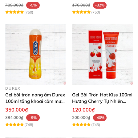
789.000₫
176.000₫
-5%
-32%
(750)
(750)
DUREX
Gel bôi trơn nóng ấm Durex
Gel Bôi Trơn Hot Kiss 100ml
100ml tăng khoái cảm mượt
Hương Cherry Tự Nhiên
mà
Mượt Mà
350.000₫
120.000₫
384.000₫
200.000₫
-9%
-40%
(748)
(743)