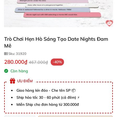
Trò Chơi Hẹn Hò Sáng Tạo Date Nights Đam
Mê
Sku:
31920
280.000₫
467.000₫
-40%
Còn hàng
ƯU ĐIỂM
Giao hàng kín đáo - Che tên SP 📦
Ship hỏa tốc 30 - 60 phút (cả đêm) ⚡
Miễn Ship cho đơn hàng từ 300.000đ