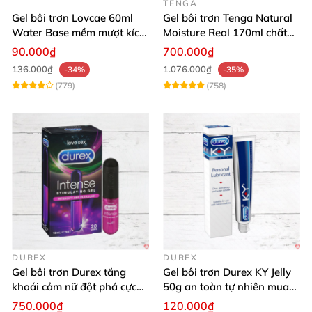
TENGA
Gel bôi trơn Lovcae 60ml
Gel bôi trơn Tenga Natural
Water Base mềm mượt kích
Moisture Real 170ml chất
thích
lượng cao mềm mượt an
90.000₫
700.000₫
toàn
136.000₫
1.076.000₫
-34%
-35%
(779)
(758)
DUREX
DUREX
Gel bôi trơn Durex tăng
Gel bôi trơn Durex KY Jelly
khoái cảm nữ đột phá cực
50g an toàn tự nhiên mua
thích
ngay
750.000₫
120.000₫