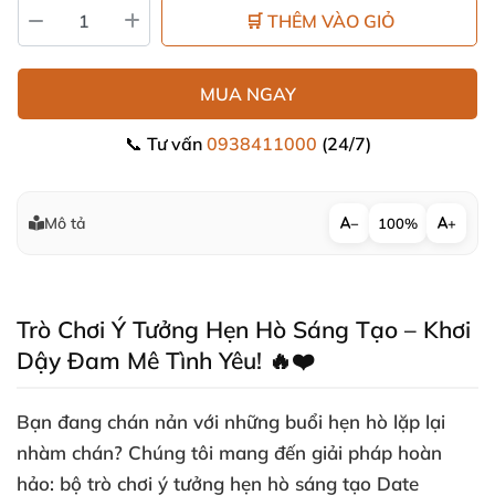
🛒 THÊM VÀO GIỎ
MUA NGAY
📞 Tư vấn
0938411000
(24/7)
Mô tả
−
100%
+
Trò Chơi Ý Tưởng Hẹn Hò Sáng Tạo – Khơi
Dậy Đam Mê Tình Yêu! 🔥❤️
Bạn đang chán nản với những buổi hẹn hò lặp lại
nhàm chán? Chúng tôi mang đến giải pháp hoàn
hảo: bộ trò chơi ý tưởng hẹn hò sáng tạo Date