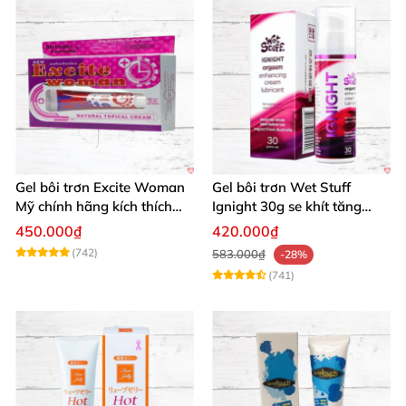
Gel bôi trơn Excite Woman
Gel bôi trơn Wet Stuff
Mỹ chính hãng kích thích
Ignight 30g se khít tăng
khoái cảm nữ
khoái cảm nữ hiệu quả
450.000₫
420.000₫
(742)
583.000₫
-28%
(741)