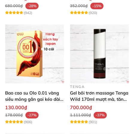
680.000₫
352.000₫
-28%
-15%
(942)
(920)
TENGA
Bao cao su Olo 0.01 vàng
Gel bôi trơn massage Tenga
siêu mỏng gân gai kéo dài
Wild 170ml mượt mà, tăng
yêu đỉnh
khoái cảm
130.000₫
700.000₫
178.000₫
1.111.000₫
-27%
-37%
(906)
(901)