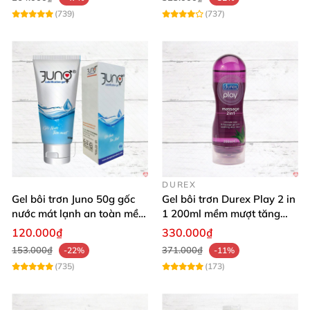
(739)
(737)
DUREX
Gel bôi trơn Juno 50g gốc
Gel bôi trơn Durex Play 2 in
nước mát lạnh an toàn mềm
1 200ml mềm mượt tăng
mại
khoái cảm
120.000₫
330.000₫
153.000₫
371.000₫
-22%
-11%
(735)
(173)