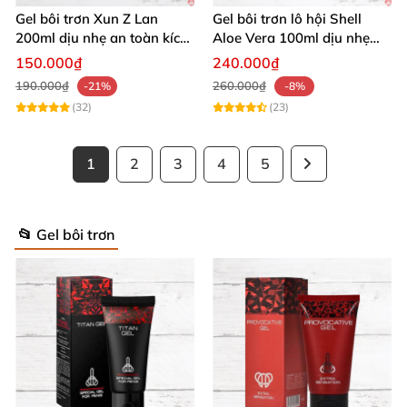
Gel bôi trơn Xun Z Lan
Gel bôi trơn lô hội Shell
200ml dịu nhẹ an toàn kích
Aloe Vera 100ml dịu nhẹ
thích sảng khoái
tăng khoái cảm
150.000₫
240.000₫
190.000₫
260.000₫
-21%
-8%
(32)
(23)
1
2
3
4
5
📂 Gel bôi trơn