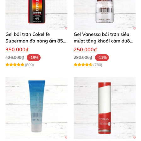
Gel bôi trơn Cokelife
Gel Vanessa bôi trơn siêu
Superman đỏ nóng ấm 85g
mượt tăng khoái cảm dưỡng
giảm đau rát
ẩm 200ml
350.000₫
250.000₫
426.000₫
280.000₫
-18%
-11%
(800)
(780)