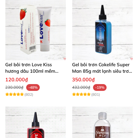
Gel bôi trơn Love Kiss
Gel bôi trơn Cokelife Super
hương dâu 100ml mềm
Man 85g mát lạnh siêu trơn
mượt an toàn thơm
an toàn
120.000₫
350.000₫
230.000₫
432.000₫
-48%
-19%
(802)
(801)