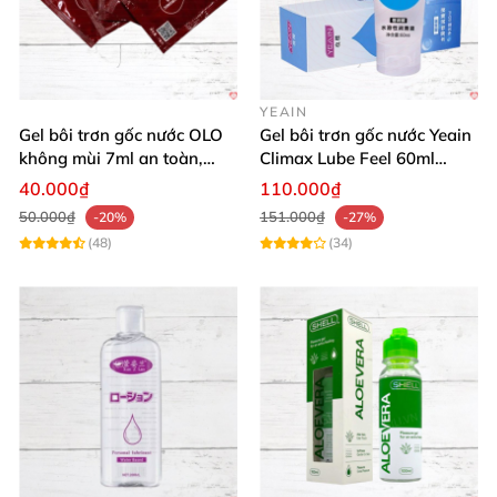
YEAIN
Gel bôi trơn gốc nước OLO
Gel bôi trơn gốc nước Yeain
không mùi 7ml an toàn,
Climax Lube Feel 60ml
chất lượng
Thăng hoa tối ưu
40.000₫
110.000₫
50.000₫
151.000₫
-20%
-27%
(48)
(34)