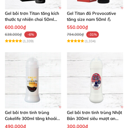
Gel bôi trơn Titan tăng kích
Gel Titan đỏ Provocative
thước tự nhiên chai 50ml
tăng size nam 50ml 💪
siêu mạnh
600.000₫
550.000₫
638.000₫
794.000₫
-6%
-31%
(1,339)
(1,334)
Gel bôi trơn tinh trùng
Gel bôi trơn tinh trùng Nhật
Cokelife 300ml tăng khoái
Bản 300ml siêu mượt an
cảm, an toàn
toàn cho yêu
490.000₫
300.000₫