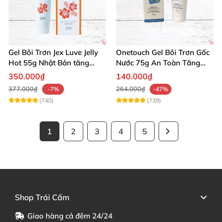
Gel Bôi Trơn Jex Luve Jelly
Onetouch Gel Bôi Trơn Gốc
Hot 55g Nhật Bản tăng
Nước 75g An Toàn Tăng
khoái cảm nữ dễ sử dụng
Khoái Cảm
350.000₫
140.000₫
377.000₫
264.000₫
-7%
-47%
(740)
(739)
1
2
3
4
5
Shop Trái Cấm
Giao hàng cả đêm 24/24