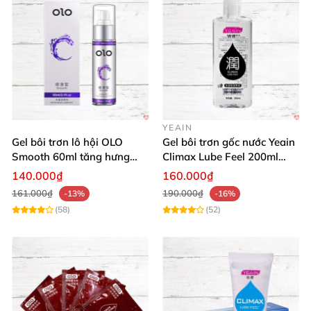
YEAIN
Gel bôi trơn lô hội OLO
Gel bôi trơn gốc nước Yeain
Smooth 60ml tăng hưng
Climax Lube Feel 200ml
phấn, dễ chịu
chất lượng
140.000₫
160.000₫
161.000₫
190.000₫
-13%
-16%
(58)
(52)