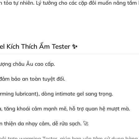
an tỏa tự nhiên. Lý tưởng cho các cặp đôi muốn nâng tầm
el Kích Thích Ấm Tester ✨
lượng châu Âu cao cấp.
, đảm bảo an toàn tuyệt đối.
arming lubricant), dòng intimate gel sang trọng.
ỏa, tăng khoái cảm mạnh mẽ, hỗ trợ quan hệ mượt mà.
n thiện da nhạy cảm, dễ rửa sạch. 🚀
 bôi trơn warming
Tester, giúp bạn yên tâm sử dụng hàng