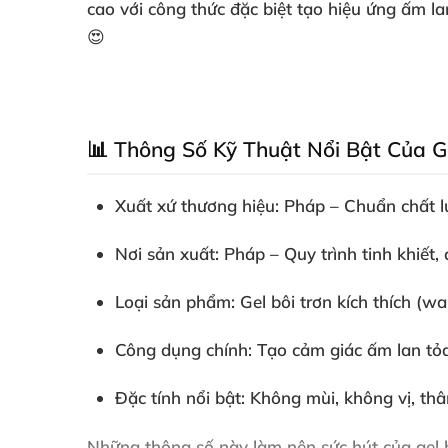
cao với công thức đặc biệt tạo hiệu ứng ấm l
😍
📊 Thông Số Kỹ Thuật Nổi Bật Của G
Xuất xứ thương hiệu
: Pháp – Chuẩn chất 
Nơi sản xuất
: Pháp – Quy trình tinh khiết
Loại sản phẩm
: Gel bôi trơn kích thích (w
Công dụng chính
: Tạo cảm giác ấm lan t
Đặc tính nổi bật
: Không mùi, không vị, thâ
Những thông số này làm nên sức hút của
gel