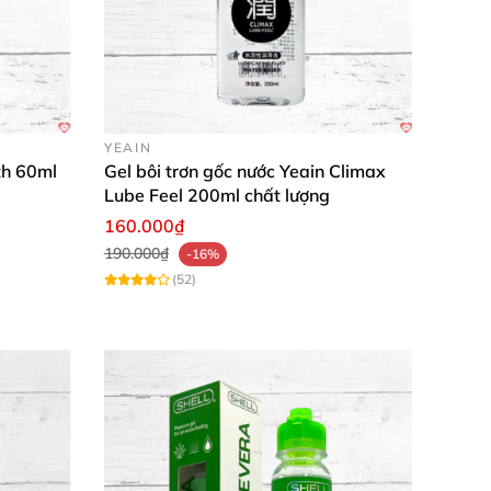
YEAIN
th 60ml
Gel bôi trơn gốc nước Yeain Climax
Lube Feel 200ml chất lượng
160.000₫
190.000₫
-16%
(52)