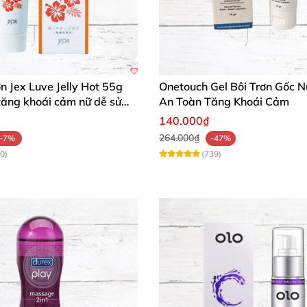
ơn Jex Luve Jelly Hot 55g
Onetouch Gel Bôi Trơn Gốc 
tăng khoái cảm nữ dễ sử
An Toàn Tăng Khoái Cảm
140.000₫
264.000₫
-7%
-47%
0)
(739)