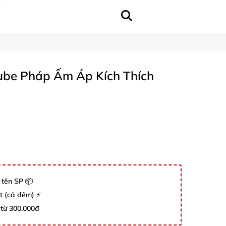
ube Pháp Ấm Áp Kích Thích
 tên SP 📦
út (cả đêm) ⚡
 từ 300.000đ