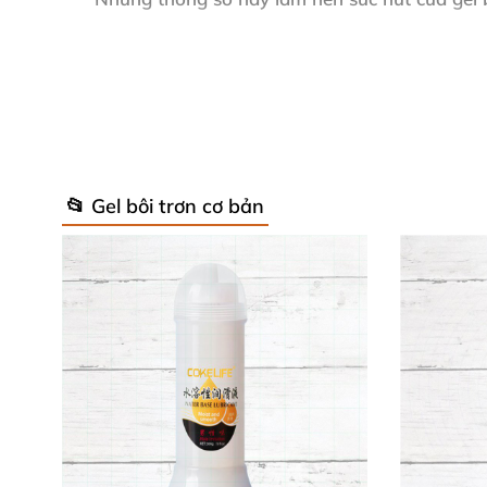
💖 Lợi Ích Vượt Trội Từ Gel Tester W
Sử dụng
Tester Warming Lubricant
giúp giảm 
đánh thức mọi giác quan, tăng tuần hoàn má
🌟
📂 Gel bôi trơn cơ bản
Hơn nữa, gel thấm nhanh, không dính nhớp, tư
cho massage thư giãn, tăng sự gắn kết đôi lứa
🌟 Nhận Xét Từ Khách Hàng Thực Tế
Lan Anh (Hà Nội)
: "Gel Tester Warming tu