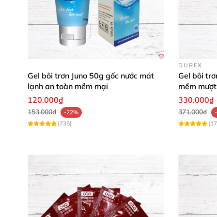
DUREX
Gel bôi trơn Juno 50g gốc nước mát
Gel bôi tr
lạnh an toàn mềm mại
mềm mượt 
120.000₫
330.000₫
153.000₫
371.000₫
-22%
(735)
(17