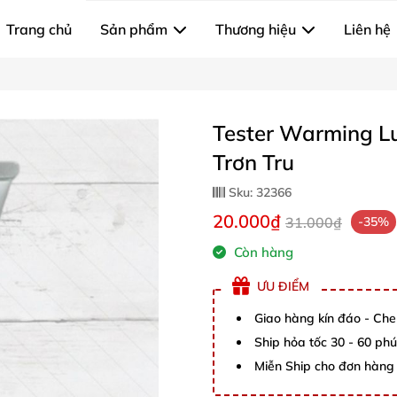
Trang chủ
Sản phẩm
Thương hiệu
Liên hệ
Tester Warming L
Trơn Tru
Sku:
32366
20.000₫
31.000₫
-35%
Còn hàng
ƯU ĐIỂM
Giao hàng kín đáo - Che
Ship hỏa tốc 30 - 60 ph
Miễn Ship cho đơn hàng