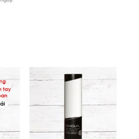
. Cảm giác ấm dịu dàng lan tỏa như sóng nhiệt
g, không paraben, an toàn cho cả nam và nữ.
Biến thể
gel kích thích ấm áp
này còn lý tưởng
hất liệu mịn màng, dùng thoải mái không kích