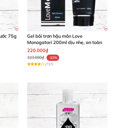
Nước 75g
Gel bôi trơn hậu môn Love
Monogatari 200ml dịu nhẹ, an toàn
220.000₫
323.000₫
-32%
(737)