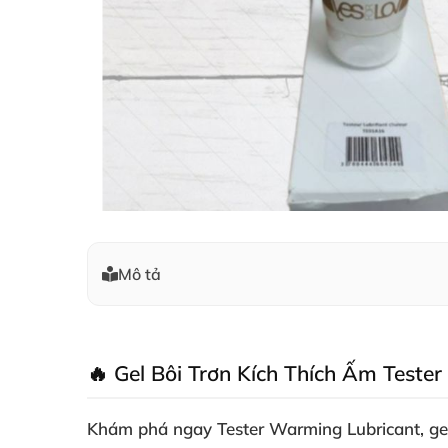
Mô tả
🔥 Gel Bôi Trơn Kích Thích Ấm Test
Khám phá ngay
Tester Warming Lubricant
, g