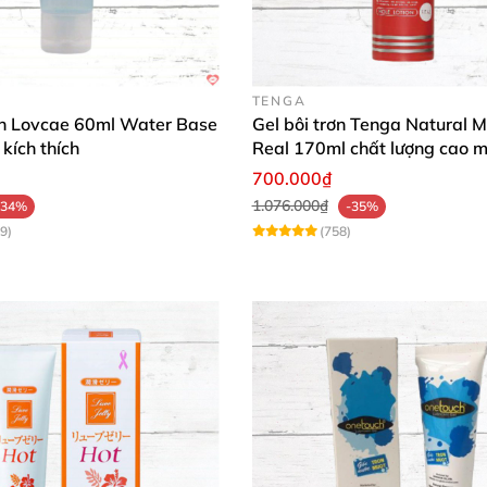
TENGA
rơn Lovcae 60ml Water Base
Gel bôi trơn Tenga Natural M
kích thích
Real 170ml chất lượng cao 
mượt an toàn
700.000₫
1.076.000₫
-34%
-35%
9)
(758)