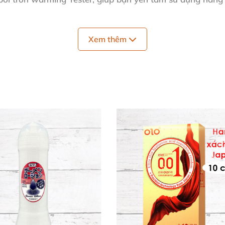
arming Lubricant
Xem thêm
ma sát tối ưu, loại bỏ khô rát khó chịu trong "cuộc yêu"
u hiệu quả. Chúng tôi đảm bảo sản phẩm Pháp chính hãn
ơng thích hoàn hảo với bao cao su và đồ chơi tình yêu. 
. Bạn sẽ nghiện ngay từ lần đầu!
 Đã Mua Và Yêu Thích
yệt vời, ấm lan tỏa khiến mình và chồng 'phê' hết nấc! C