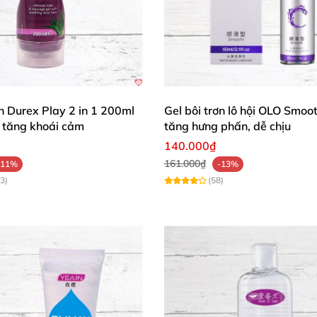
ơn Durex Play 2 in 1 200ml
Gel bôi trơn lô hội OLO Smoo
tăng khoái cảm
tăng hưng phấn, dễ chịu
140.000₫
161.000₫
-11%
-13%
3)
(58)