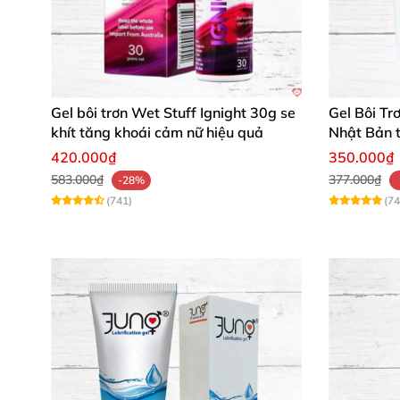
Gel bôi trơn Wet Stuff Ignight 30g se
Gel Bôi Tr
khít tăng khoái cảm nữ hiệu quả
Nhật Bản 
dụng
420.000₫
350.000₫
583.000₫
377.000₫
-28%
(741)
(74