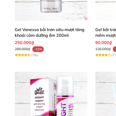
Gel Vanessa bôi trơn siêu mượt tăng
Gel bôi t
khoái cảm dưỡng ẩm 200ml
mềm mượt 
250.000₫
90.000₫
280.000₫
136.000₫
-11%
(780)
(77