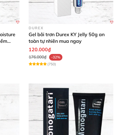
DUREX
oisture
Gel bôi trơn Durex KY Jelly 50g an
mềm
toàn tự nhiên mua ngay
120.000₫
176.000₫
-32%
(750)