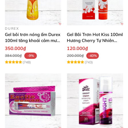
DUREX
Gel bôi trơn nóng ấm Durex
Gel Bôi Trơn Hot Kiss 100ml
100ml tăng khoái cảm mượt
Hương Cherry Tự Nhiên
mà
Mượt Mà
350.000₫
120.000₫
384.000₫
200.000₫
-9%
-40%
(748)
(743)