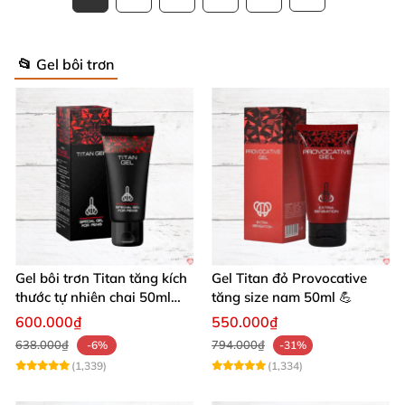
📂 Gel bôi trơn
Gel bôi trơn Titan tăng kích
Gel Titan đỏ Provocative
thước tự nhiên chai 50ml
tăng size nam 50ml 💪
siêu mạnh
600.000₫
550.000₫
638.000₫
794.000₫
-6%
-31%
(1,339)
(1,334)