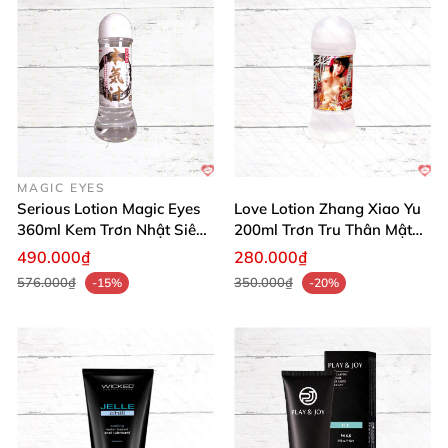
MAGIC EYES
Serious Lotion Magic Eyes
Love Lotion Zhang Xiao Yu
360ml Kem Trơn Nhật Siêu
200ml Trơn Tru Thân Mật
Mịn Dài Lâu
Lâu Dài
490.000₫
280.000₫
576.000₫
350.000₫
-15%
-20%