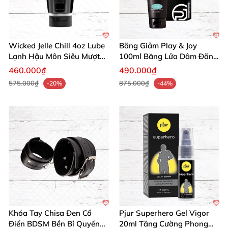
Wicked Jelle Chill 4oz Lube
Băng Giảm Play & Joy
Lạnh Hậu Môn Siêu Mượt
100ml Băng Lửa Dâm Đãng
❄️Thăng Hoa
Đỉnh
460.000₫
490.000₫
575.000₫
875.000₫
-20%
-44%
Khóa Tay Chisa Đen Cổ
Pjur Superhero Gel Vigor
Điển BDSM Bền Bỉ Quyến
20ml Tăng Cường Phong