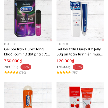
DUREX
DUREX
Gel bôi trơn Durex tăng
Gel bôi trơn Durex KY Jelly
khoái cảm nữ đột phá cực
50g an toàn tự nhiên mua
thích
ngay
750.000₫
120.000₫
789.000₫
176.000₫
-5%
-32%
(750)
(750)