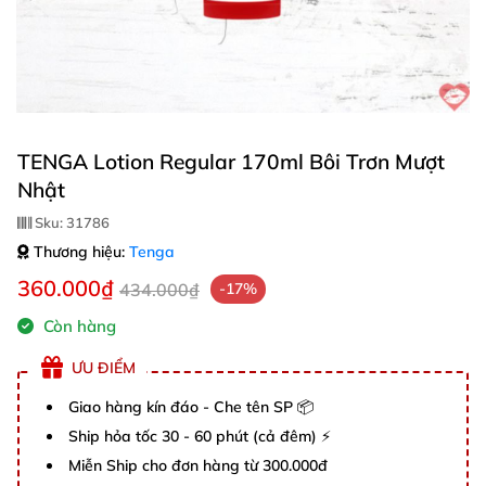
TENGA Lotion Regular 170ml Bôi Trơn Mượt
Nhật
Sku:
31786
Thương hiệu:
Tenga
360.000₫
434.000₫
-17%
Còn hàng
ƯU ĐIỂM
Giao hàng kín đáo - Che tên SP 📦
Ship hỏa tốc 30 - 60 phút (cả đêm) ⚡
Miễn Ship cho đơn hàng từ 300.000đ