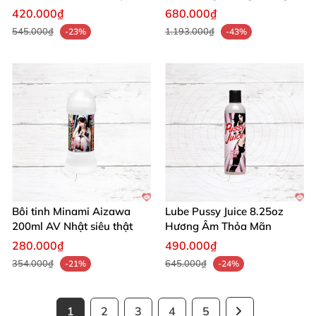
Rũ
Độ Nam
420.000₫
680.000₫
545.000₫
1.193.000₫
-23%
-43%
Bôi tinh Minami Aizawa
Lube Pussy Juice 8.25oz
200ml AV Nhật siêu thật
Hương Âm Thỏa Mãn
280.000₫
490.000₫
354.000₫
645.000₫
-21%
-24%
1
2
3
4
5