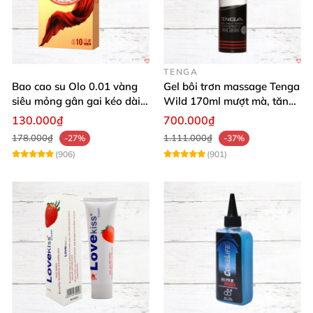
TENGA
Bao cao su Olo 0.01 vàng
Gel bôi trơn massage Tenga
siêu mỏng gân gai kéo dài
Wild 170ml mượt mà, tăng
yêu đỉnh
khoái cảm
130.000₫
700.000₫
178.000₫
1.111.000₫
-27%
-37%
(906)
(901)