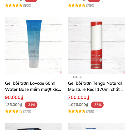
(800)
(780)
TENGA
Gel bôi trơn Lovcae 60ml
Gel bôi trơn Tenga Natural
Water Base mềm mượt kích
Moisture Real 170ml chất
thích
lượng cao mềm mượt an
90.000₫
700.000₫
toàn
136.000₫
1.076.000₫
-34%
-35%
(779)
(758)