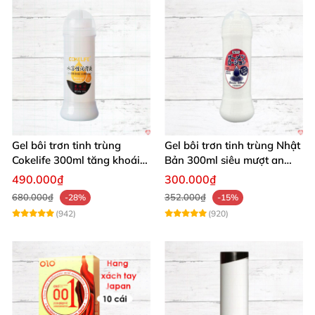
Gel bôi trơn tinh trùng
Gel bôi trơn tinh trùng Nhật
Cokelife 300ml tăng khoái
Bản 300ml siêu mượt an
cảm, an toàn
toàn cho yêu
490.000₫
300.000₫
680.000₫
352.000₫
-28%
-15%
(942)
(920)