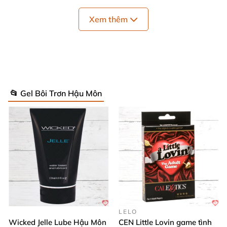
Thông số kỹ thuật nổi bật
Xem thêm
Thương hiệu: TENGA – biểu tượng chất lượng từ
Nhật Bản.
Xuất xứ: Nhật Bản – tiêu chuẩn cao cấp, đáng tin
cậy.
📂 Gel Bôi Trơn Hậu Môn
Dung tích: 170ml, đủ dùng cho thời gian dài và
tiết kiệm chi phí.
Kích thước: Thiết kế gọn nhẹ, dễ mang theo khi đi
lại hoặc đi du lịch.
Bảo hành: Không áp dụng bảo hành, nhưng chất
lượng được đảm bảo bởi nhà sản xuất.
LELO
Wicked Jelle Lube Hậu Môn
CEN Little Lovin game tình