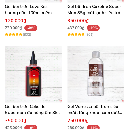
Gel bôi trơn Love Kiss
Gel bôi trơn Cokelife Super
hương dâu 100ml mềm
Man 85g mát lạnh siêu trơn
mượt an toàn thơm
an toàn
120.000₫
350.000₫
230.000₫
432.000₫
-48%
-19%
(802)
(801)
Gel bôi trơn Cokelife
Gel Vanessa bôi trơn siêu
Superman đỏ nóng ấm 85g
mượt tăng khoái cảm dưỡng
giảm đau rát
ẩm 200ml
350.000₫
250.000₫
426.000₫
280.000₫
-18%
-11%