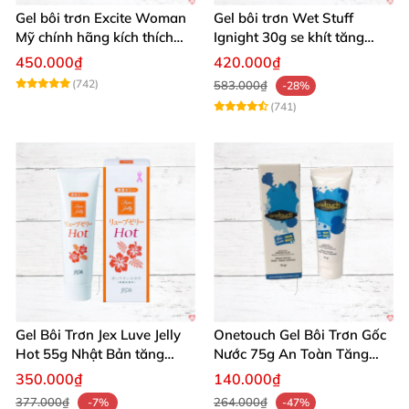
Gel bôi trơn Excite Woman
Gel bôi trơn Wet Stuff
Mỹ chính hãng kích thích
Ignight 30g se khít tăng
khoái cảm nữ
khoái cảm nữ hiệu quả
450.000₫
420.000₫
(742)
583.000₫
-28%
(741)
Gel Bôi Trơn Jex Luve Jelly
Onetouch Gel Bôi Trơn Gốc
Hot 55g Nhật Bản tăng
Nước 75g An Toàn Tăng
khoái cảm nữ dễ sử dụng
Khoái Cảm
350.000₫
140.000₫
377.000₫
264.000₫
-7%
-47%