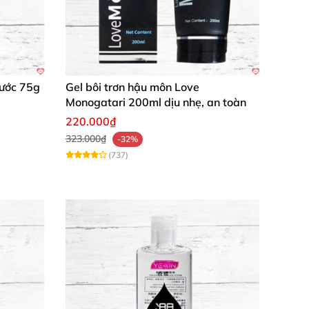
Nước 75g
Gel bôi trơn hậu môn Love
Monogatari 200ml dịu nhẹ, an toàn
220.000₫
323.000₫
-32%
(737)