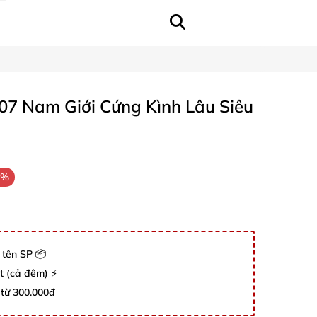
07 Nam Giới Cứng Kình Lâu Siêu
2%
 tên SP 📦
út (cả đêm) ⚡
 từ 300.000đ