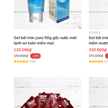
DUREX
Gel bôi trơn Juno 50g gốc nước mát
Gel bôi tr
lạnh an toàn mềm mại
mềm mượt 
120.000₫
330.000₫
153.000₫
371.000₫
-22%
(735)
(17