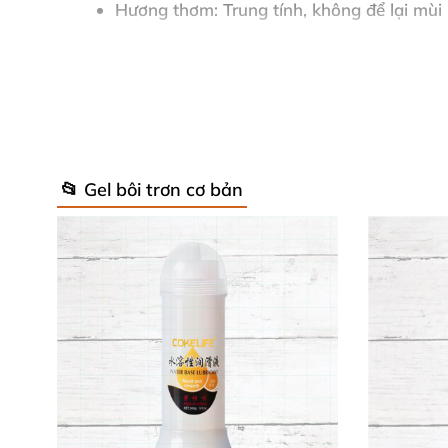
Hương thơm
: Trung tính, không để lại mùi 
Hiệu ứng
: Kích thích mạnh, làm ấm da tức t
Tương thích
: Hoàn hảo với bao cao su, kh
Bao bì
: Chai xịt tiện lợi, dễ mang theo mọi
📂 Gel bôi trơn cơ bản
Thành phần chi tiết
: Nước, glycerin, alcoh
phenoxyethanol, ethylhexylglycerin, tetras
Sản xuất tại Pháp với chứng nhận chất lượng
Hướng dẫn sử dụng siêu đơn giản: Xịt lượng 
bao bì). Điều chỉnh liều lượng phù hợp cơ đị
Lợi Ích Vượt Trội Cho Sức Bền Nam Gi