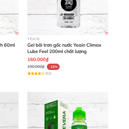
YEAIN
th 60ml
Gel bôi trơn gốc nước Yeain Climax
Lube Feel 200ml chất lượng
160.000₫
190.000₫
-16%
(52)