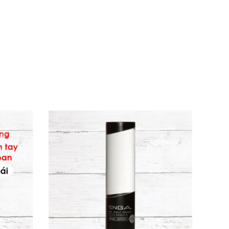
 chiết xuất quả ớt chili, hương liệu,
 cho mọi cuộc vui!
-5 phút để hiệu quả lan tỏa (theo hướng dẫn
g dính bết, thoải mái tối đa! 😊