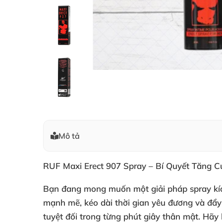
Mô tả
RUF Maxi Erect 907 Spray – Bí Quyết Tăng 
Bạn đang mong muốn một giải pháp
spray kí
mạnh mẽ
, kéo dài thời gian yêu đương và đẩ
tuyệt đối trong từng phút giây thân mật. Hã