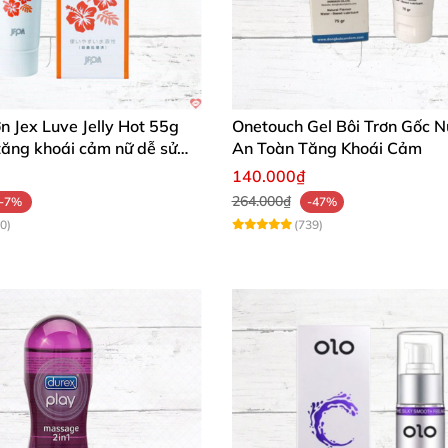
ơn Jex Luve Jelly Hot 55g
Onetouch Gel Bôi Trơn Gốc 
tăng khoái cảm nữ dễ sử
An Toàn Tăng Khoái Cảm
140.000₫
264.000₫
-7%
-47%
0)
(739)