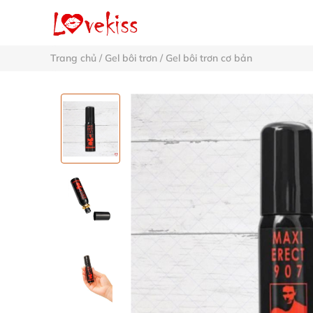
Trang chủ
/
Gel bôi trơn
/
Gel bôi trơn cơ bản