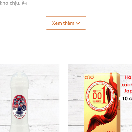
khó chịu. 🌬️
hì. 🔥
Xem thêm
ông ảnh hưởng latex. ✅
 nơi. 📦
ol denat, propylene glycol, PEG-40 hydrogenated castor oil,
odium EDTA, citric acid, limonene. 🌱
 cao cấp. Sản phẩm thấm nhanh, không cần rửa, sẵn sàng
nhỏ lên
dương vật
trước khi quan hệ hoặc tự sướng. Chờ 2
a, xịt thêm nếu muốn mạnh hơn.
Thấm hút hoàn toàn
, khôn
ới 💪