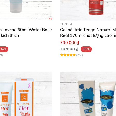
để tự tin chinh phục mọi khoảnh khắc!
Đặt hàng từ Chún
TENGA
rơn Lovcae 60ml Water Base
Gel bôi trơn Tenga Natural M
kích thích
Real 170ml chất lượng cao 
mượt an toàn
700.000₫
1.076.000₫
-34%
-35%
9)
(758)