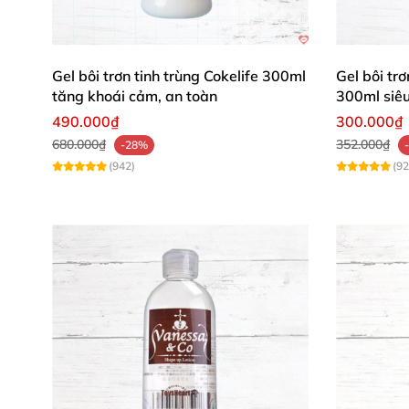
Spray tăng cường cương dương
này không chỉ
mang lại sự tự tin, khoái lạc kéo dài. Chất l
Gel bôi trơn tinh trùng Cokelife 300ml
Gel bôi tr
tăng khoái cảm, an toàn
300ml siêu
490.000₫
300.000₫
680.000₫
352.000₫
-28%
(942)
(92
Đánh Giá Từ Khách Hàng Thực Tế – 
Anh Minh, 35 tuổi: "Spray RUF Maxi Erect 907
Chất liệu tự nhiên thấm nhanh, không nhờn rít
Chị Lan, 32 tuổi: "Chồng dùng thấy ấm nóng d
mua mãi không chán!" 😍
Anh Huy, 40 tuổi: "Hiệu quả siêu nhanh, cảm 