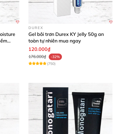
g tôi và biến đời sống tình dục thành hành
DUREX
oisture
Gel bôi trơn Durex KY Jelly 50g an
mềm
toàn tự nhiên mua ngay
120.000₫
176.000₫
-32%
(750)