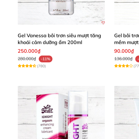
luôn!" 👍
Mua ngay RUF Maxi Erect 907 Spray hôm nay 
trình thú vị. 🔥🛒
Gel Vanessa bôi trơn siêu mượt tăng
Gel bôi t
khoái cảm dưỡng ẩm 200ml
mềm mượt 
250.000₫
90.000₫
280.000₫
136.000₫
-11%
(780)
(77