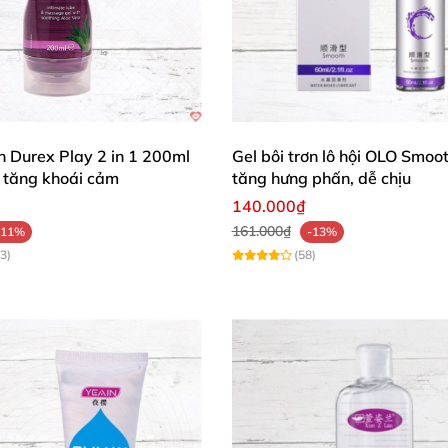
ơn Durex Play 2 in 1 200ml
Gel bôi trơn lô hội OLO Smoo
tăng khoái cảm
tăng hưng phấn, dễ chịu
140.000₫
161.000₫
-11%
-13%
3)
(58)