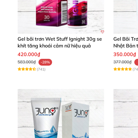
Gel bôi trơn Wet Stuff Ignight 30g se
Gel Bôi Tr
khít tăng khoái cảm nữ hiệu quả
Nhật Bản 
dụng
420.000₫
350.000₫
583.000₫
377.000₫
-28%
(741)
(74