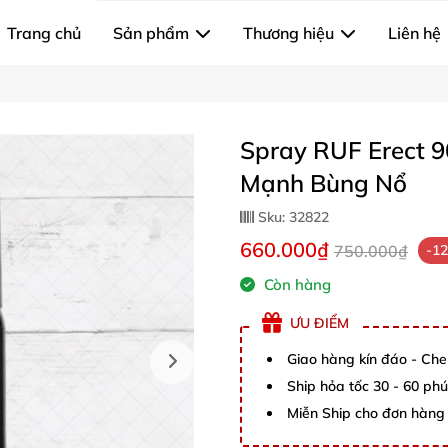
Trang chủ
Sản phẩm
Thương hiệu
Liên hệ
Spray RUF Erect 9
Mạnh Bùng Nổ
Sku:
32822
660.000₫
750.000₫
-1
Còn hàng
ƯU ĐIỂM
Giao hàng kín đáo - Che
Ship hỏa tốc 30 - 60 ph
Miễn Ship cho đơn hàng