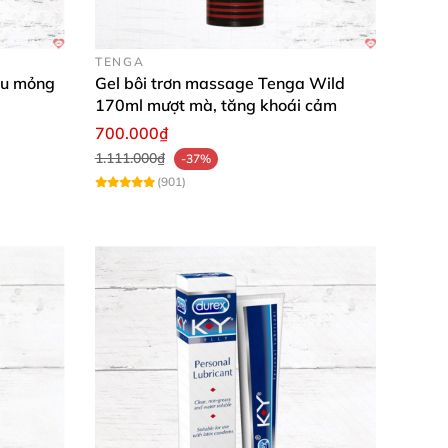
chồng. Tương tự các
dầu kích thích nam
, nó
TENGA
êu mỏng
Gel bôi trơn massage Tenga Wild
170ml mượt mà, tăng khoái cảm
700.000₫
1.111.000₫
-37%
(901)
gấp đôi, vợ chồng hạnh phúc hơn bao giờ hết.
ẩm Pháp chất lượng cao, tiện lợi an toàn, giờ
ao su ổn định, trải nghiệm thân mật đỉnh cao