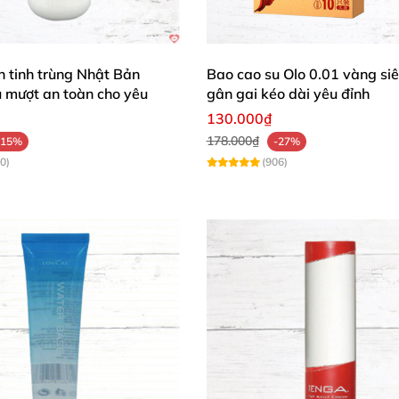
 cải thiện
sức bền nam
mà còn thăng hoa sự gắn kết vợ 
ượng Pháp đảm bảo an toàn, hiệu quả vượt mong đợi.
ơn tinh trùng Nhật Bản
Bao cao su Olo 0.01 vàng si
 mượt an toàn cho yêu
gân gai kéo dài yêu đỉnh
130.000₫
178.000₫
-15%
-27%
0)
(906)
Sự Hài Lòng 100%! ⭐
 làm mình cương cứng chắc khỏe, thời gian yêu kéo dài 
 chút nào!" ❤️
ễ chịu ngay, tăng ham muốn rõ rệt và bền bỉ hơn. Sản ph
giác mạnh mẽ vượt trội hẳn các loại khác. Dùng với bao c