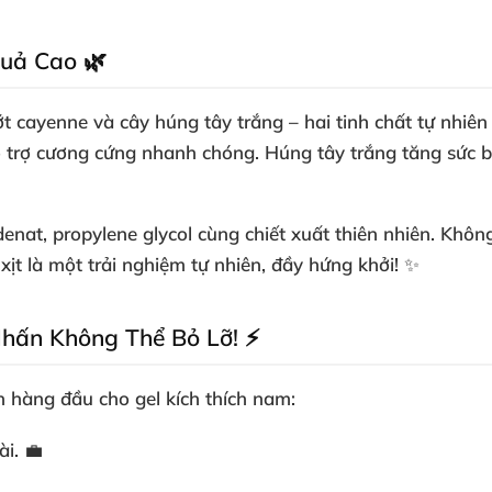
uả Cao 🌿
ớt cayenne và cây húng tây trắng – hai tinh chất tự nhi
ỗ trợ
cương cứng nhanh chóng
. Húng tây trắng tăng sức 
denat, propylene glycol cùng chiết xuất thiên nhiên. Khôn
xịt là một trải nghiệm tự nhiên, đầy hứng khởi! ✨
Nhấn Không Thể Bỏ Lỡ! ⚡
ọn hàng đầu cho
gel kích thích nam
:
ài. 💼