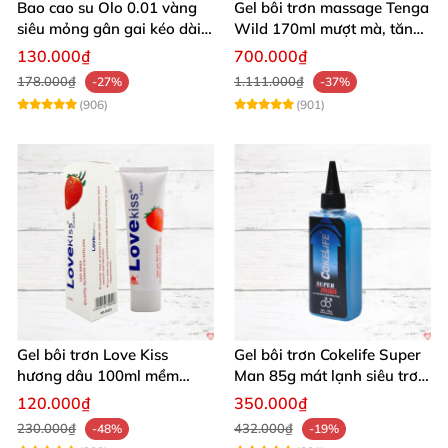
Bao cao su Olo 0.01 vàng
Gel bôi trơn massage Tenga
siêu mỏng gân gai kéo dài
Wild 170ml mượt mà, tăng
yêu đỉnh
khoái cảm
130.000₫
700.000₫
178.000₫
1.111.000₫
-27%
-37%
(906)
(901)
Gel bôi trơn Love Kiss
Gel bôi trơn Cokelife Super
hương dâu 100ml mềm
Man 85g mát lạnh siêu trơn
mượt an toàn thơm
an toàn
120.000₫
350.000₫
230.000₫
432.000₫
-48%
-19%