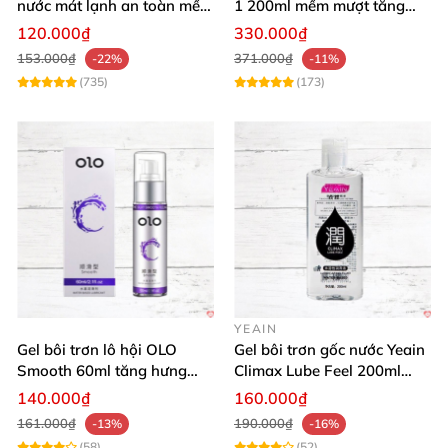
nước mát lạnh an toàn mềm
1 200ml mềm mượt tăng
mại
khoái cảm
120.000₫
330.000₫
153.000₫
371.000₫
-22%
-11%
(735)
(173)
YEAIN
Gel bôi trơn lô hội OLO
Gel bôi trơn gốc nước Yeain
Smooth 60ml tăng hưng
Climax Lube Feel 200ml
phấn, dễ chịu
chất lượng
140.000₫
160.000₫
161.000₫
190.000₫
-13%
-16%
(58)
(52)