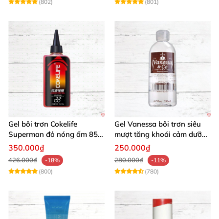
(802)
(801)
Gel bôi trơn Cokelife
Gel Vanessa bôi trơn siêu
Superman đỏ nóng ấm 85g
mượt tăng khoái cảm dưỡng
giảm đau rát
ẩm 200ml
350.000₫
250.000₫
426.000₫
280.000₫
-18%
-11%
(800)
(780)