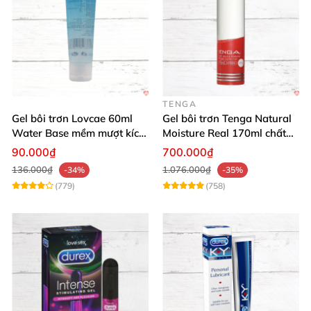
TENGA
Gel bôi trơn Lovcae 60ml
Gel bôi trơn Tenga Natural
Water Base mềm mượt kích
Moisture Real 170ml chất
thích
lượng cao mềm mượt an
90.000₫
700.000₫
toàn
136.000₫
1.076.000₫
-34%
-35%
(779)
(758)