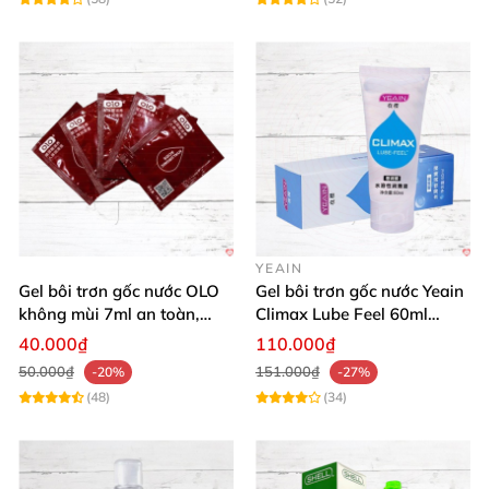
YEAIN
Gel bôi trơn gốc nước OLO
Gel bôi trơn gốc nước Yeain
không mùi 7ml an toàn,
Climax Lube Feel 60ml
chất lượng
Thăng hoa tối ưu
40.000₫
110.000₫
50.000₫
151.000₫
-20%
-27%
(48)
(34)