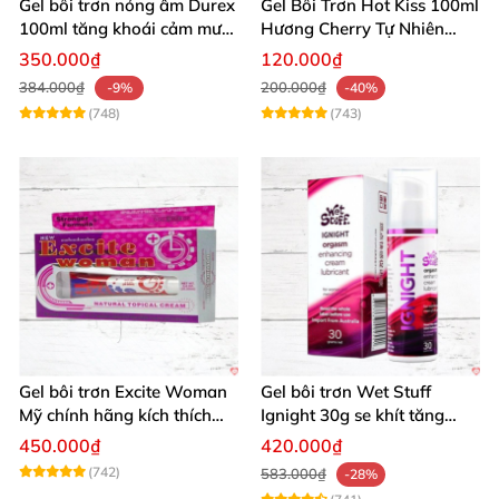
Gel bôi trơn nóng ấm Durex
Gel Bôi Trơn Hot Kiss 100ml
100ml tăng khoái cảm mượt
Hương Cherry Tự Nhiên
mà
Mượt Mà
350.000₫
120.000₫
384.000₫
200.000₫
-9%
-40%
(748)
(743)
Gel bôi trơn Excite Woman
Gel bôi trơn Wet Stuff
Mỹ chính hãng kích thích
Ignight 30g se khít tăng
khoái cảm nữ
khoái cảm nữ hiệu quả
450.000₫
420.000₫
(742)
583.000₫
-28%