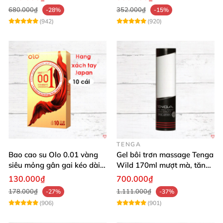
680.000₫
352.000₫
-28%
-15%
(942)
(920)
TENGA
Bao cao su Olo 0.01 vàng
Gel bôi trơn massage Tenga
siêu mỏng gân gai kéo dài
Wild 170ml mượt mà, tăng
yêu đỉnh
khoái cảm
130.000₫
700.000₫
178.000₫
1.111.000₫
-27%
-37%
(906)
(901)