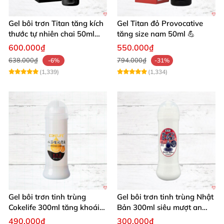
Gel bôi trơn Titan tăng kích
Gel Titan đỏ Provocative
thước tự nhiên chai 50ml
tăng size nam 50ml 💪
siêu mạnh
600.000₫
550.000₫
638.000₫
794.000₫
-6%
-31%
(1,339)
(1,334)
Gel bôi trơn tinh trùng
Gel bôi trơn tinh trùng Nhật
Cokelife 300ml tăng khoái
Bản 300ml siêu mượt an
cảm, an toàn
toàn cho yêu
490.000₫
300.000₫