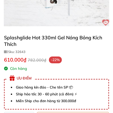
Splashglide Hot 330ml Gel Nóng Bỏng Kích
Thích
Sku:
32643
610.000₫
782.000₫
-22%
Còn hàng
ƯU ĐIỂM
Giao hàng kín đáo - Che tên SP 📦
Ship hỏa tốc 30 - 60 phút (cả đêm) ⚡
Miễn Ship cho đơn hàng từ 300.000đ