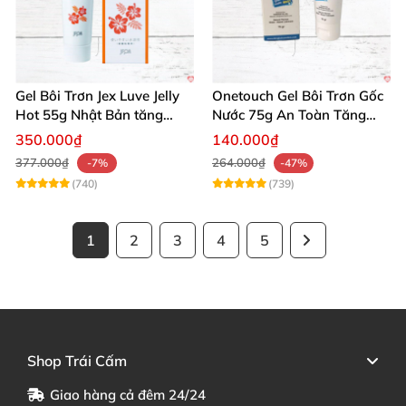
Gel Bôi Trơn Jex Luve Jelly
Onetouch Gel Bôi Trơn Gốc
Hot 55g Nhật Bản tăng
Nước 75g An Toàn Tăng
khoái cảm nữ dễ sử dụng
Khoái Cảm
350.000₫
140.000₫
377.000₫
264.000₫
-7%
-47%
(740)
(739)
1
2
3
4
5
Shop Trái Cấm
Giao hàng cả đêm 24/24