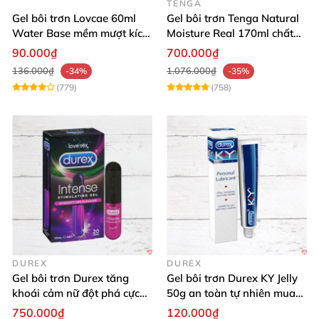
TENGA
Gel bôi trơn Lovcae 60ml
Gel bôi trơn Tenga Natural
Water Base mềm mượt kích
Moisture Real 170ml chất
thích
lượng cao mềm mượt an
90.000₫
700.000₫
toàn
136.000₫
1.076.000₫
-34%
-35%
(779)
(758)
DUREX
DUREX
Gel bôi trơn Durex tăng
Gel bôi trơn Durex KY Jelly
khoái cảm nữ đột phá cực
50g an toàn tự nhiên mua
thích
ngay
750.000₫
120.000₫