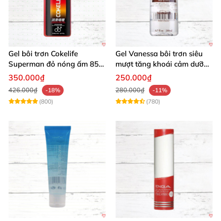
Gel bôi trơn Cokelife
Gel Vanessa bôi trơn siêu
Superman đỏ nóng ấm 85g
mượt tăng khoái cảm dưỡng
giảm đau rát
ẩm 200ml
350.000₫
250.000₫
426.000₫
280.000₫
-18%
-11%
(800)
(780)