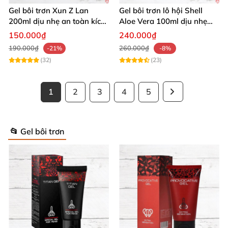
Gel bôi trơn Xun Z Lan
Gel bôi trơn lô hội Shell
200ml dịu nhẹ an toàn kích
Aloe Vera 100ml dịu nhẹ
thích sảng khoái
tăng khoái cảm
150.000₫
240.000₫
190.000₫
260.000₫
-21%
-8%
(32)
(23)
1
2
3
4
5
📂 Gel bôi trơn