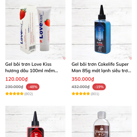
Gel bôi trơn Love Kiss
Gel bôi trơn Cokelife Super
hương dâu 100ml mềm
Man 85g mát lạnh siêu trơn
mượt an toàn thơm
an toàn
120.000₫
350.000₫
230.000₫
432.000₫
-48%
-19%
(802)
(801)