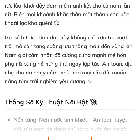
rực lửa, khơi dậy đam mê mãnh liệt cho cả nam lẫn
nữ. Biến mọi khoảnh khắc thân mật thành cơn bão
khoái lạc khó quên! 💥
Gel kích thích tình dục này không chỉ trơn tru vượt
trội mà còn tăng cường lưu thông máu đến vùng kín.
Nam giới cảm nhận độ cương cứng mạnh mẽ hơn,
phụ nữ bùng nổ hứng thú ngay lập tức. An toàn, dịu
nhẹ cho da nhạy cảm, phù hợp mọi cặp đôi muốn
nâng tầm trải nghiệm yêu đương. ✨
Thông Số Kỹ Thuật Nổi Bật 🚀
Nền tảng
: Nền nước tinh khiết – An toàn tuyệt
đối, rửa sạch dễ dàng chỉ bằng nước ấm và xà
phòng. 😊