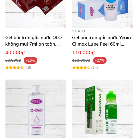
YEAIN
Gel bôi trơn gốc nước OLO
Gel bôi trơn gốc nước Yeain
không mùi 7ml an toàn,
Climax Lube Feel 60ml
chất lượng
Thăng hoa tối ưu
40.000₫
110.000₫
50.000₫
151.000₫
-20%
-27%
(48)
(34)