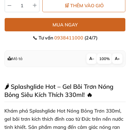
🛒 THÊM VÀO GIỎ
MUA NGAY
📞 Tư vấn
0938411000
(24/7)
Mô tả
−
100%
+
🌶️ Splashglide Hot – Gel Bôi Trơn Nóng
Bỏng Siêu Kích Thích 330ml! 🔥
Khám phá
Splashglide Hot Nóng Bỏng Trơn 330ml
,
gel bôi trơn kích thích đỉnh cao từ Đức trên nền nước
tinh khiết. Sản phẩm mang đến cảm giác nóng ran