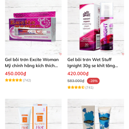
Gel bôi trơn Excite Woman
Gel bôi trơn Wet Stuff
Mỹ chính hãng kích thích
Ignight 30g se khít tăng
khoái cảm nữ
khoái cảm nữ hiệu quả
450.000₫
420.000₫
(742)
583.000₫
-28%
(741)