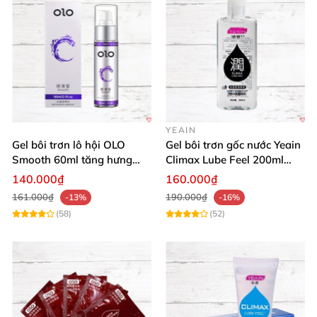
YEAIN
Gel bôi trơn lô hội OLO
Gel bôi trơn gốc nước Yeain
Smooth 60ml tăng hưng
Climax Lube Feel 200ml
phấn, dễ chịu
chất lượng
140.000₫
160.000₫
161.000₫
190.000₫
-13%
-16%
(58)
(52)