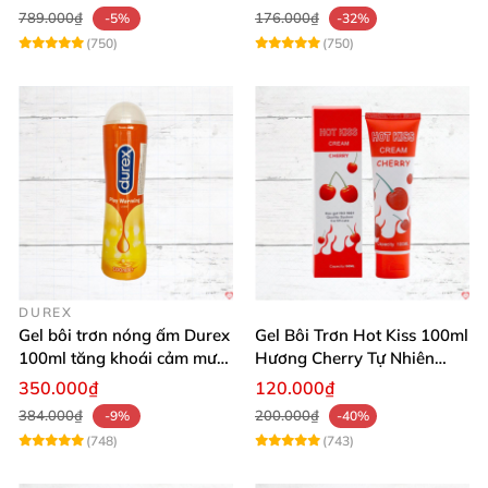
789.000₫
176.000₫
-5%
-32%
(750)
(750)
DUREX
Gel bôi trơn nóng ấm Durex
Gel Bôi Trơn Hot Kiss 100ml
100ml tăng khoái cảm mượt
Hương Cherry Tự Nhiên
mà
Mượt Mà
350.000₫
120.000₫
384.000₫
200.000₫
-9%
-40%
(748)
(743)