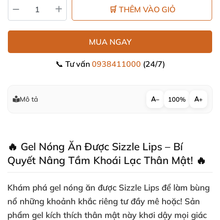
🛒 THÊM VÀO GIỎ
MUA NGAY
📞 Tư vấn
0938411000
(24/7)
Mô tả
−
100%
+
🔥 Gel Nóng Ăn Được Sizzle Lips – Bí
Quyết Nâng Tầm Khoái Lạc Thân Mật! 🔥
Khám phá
gel nóng ăn được Sizzle Lips
để làm bùng
nổ những khoảnh khắc riêng tư đầy mê hoặc! Sản
phẩm gel kích thích thân mật này khơi dậy mọi giác