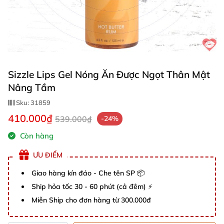
Sizzle Lips Gel Nóng Ăn Được Ngọt Thân Mật
Nâng Tầm
Sku:
31859
410.000₫
539.000₫
-24%
Còn hàng
ƯU ĐIỂM
Giao hàng kín đáo - Che tên SP 📦
Ship hỏa tốc 30 - 60 phút (cả đêm) ⚡
Miễn Ship cho đơn hàng từ 300.000đ