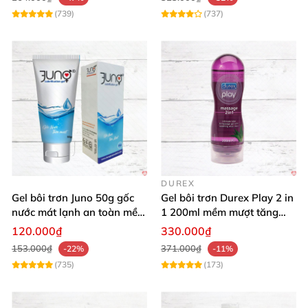
(739)
(737)
DUREX
Gel bôi trơn Juno 50g gốc
Gel bôi trơn Durex Play 2 in
nước mát lạnh an toàn mềm
1 200ml mềm mượt tăng
mại
khoái cảm
120.000₫
330.000₫
153.000₫
371.000₫
-22%
-11%
(735)
(173)