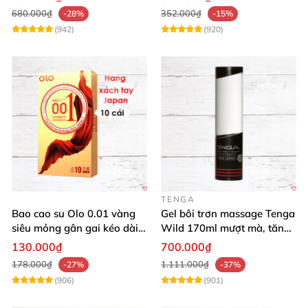
680.000₫
352.000₫
-28%
-15%
(942)
(920)
TENGA
Bao cao su Olo 0.01 vàng
Gel bôi trơn massage Tenga
siêu mỏng gân gai kéo dài
Wild 170ml mượt mà, tăng
yêu đỉnh
khoái cảm
130.000₫
700.000₫
178.000₫
1.111.000₫
-27%
-37%
(906)
(901)