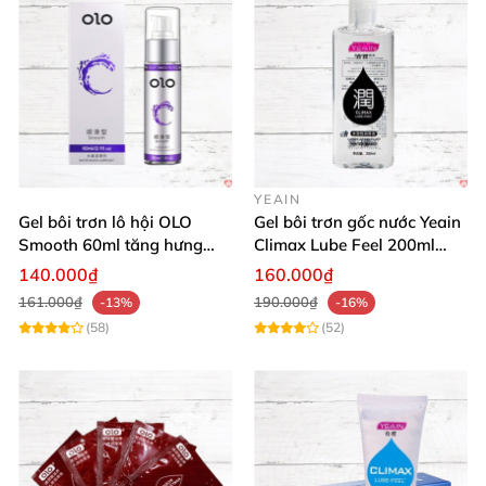
YEAIN
Gel bôi trơn lô hội OLO
Gel bôi trơn gốc nước Yeain
Smooth 60ml tăng hưng
Climax Lube Feel 200ml
phấn, dễ chịu
chất lượng
140.000₫
160.000₫
161.000₫
190.000₫
-13%
-16%
(58)
(52)