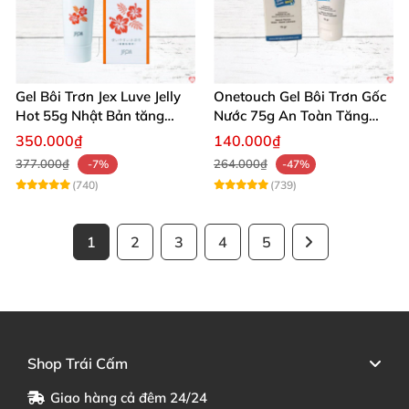
Gel Bôi Trơn Jex Luve Jelly
Onetouch Gel Bôi Trơn Gốc
Hot 55g Nhật Bản tăng
Nước 75g An Toàn Tăng
khoái cảm nữ dễ sử dụng
Khoái Cảm
350.000₫
140.000₫
377.000₫
264.000₫
-7%
-47%
(740)
(739)
1
2
3
4
5
Shop Trái Cấm
Giao hàng cả đêm 24/24