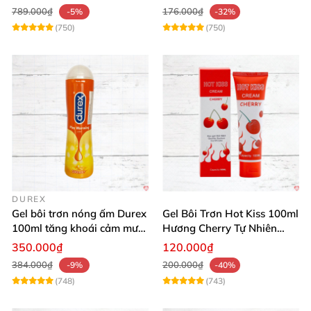
789.000₫
176.000₫
-5%
-32%
(750)
(750)
DUREX
Gel bôi trơn nóng ấm Durex
Gel Bôi Trơn Hot Kiss 100ml
100ml tăng khoái cảm mượt
Hương Cherry Tự Nhiên
mà
Mượt Mà
350.000₫
120.000₫
384.000₫
200.000₫
-9%
-40%
(748)
(743)