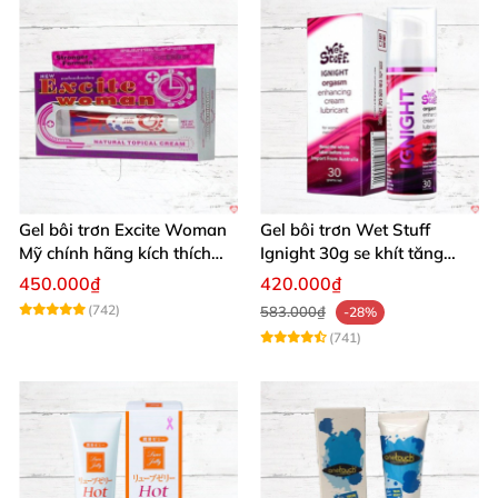
Gel bôi trơn Excite Woman
Gel bôi trơn Wet Stuff
Mỹ chính hãng kích thích
Ignight 30g se khít tăng
khoái cảm nữ
khoái cảm nữ hiệu quả
450.000₫
420.000₫
(742)
583.000₫
-28%
(741)