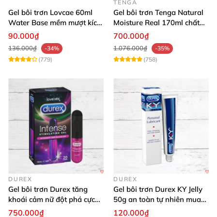
TENGA
Gel bôi trơn Lovcae 60ml
Gel bôi trơn Tenga Natural
Water Base mềm mượt kích
Moisture Real 170ml chất
thích
lượng cao mềm mượt an
90.000₫
700.000₫
toàn
136.000₫
1.076.000₫
-34%
-35%
(779)
(758)
DUREX
DUREX
Gel bôi trơn Durex tăng
Gel bôi trơn Durex KY Jelly
khoái cảm nữ đột phá cực
50g an toàn tự nhiên mua
thích
ngay
750.000₫
120.000₫