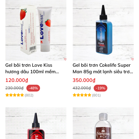
Gel bôi trơn Love Kiss
Gel bôi trơn Cokelife Super
hương dâu 100ml mềm
Man 85g mát lạnh siêu trơn
mượt an toàn thơm
an toàn
120.000₫
350.000₫
230.000₫
432.000₫
-48%
-19%
(802)
(801)