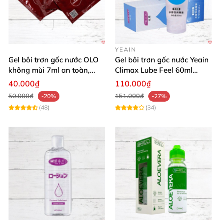
YEAIN
Gel bôi trơn gốc nước OLO
Gel bôi trơn gốc nước Yeain
không mùi 7ml an toàn,
Climax Lube Feel 60ml
chất lượng
Thăng hoa tối ưu
40.000₫
110.000₫
50.000₫
151.000₫
-20%
-27%
(48)
(34)