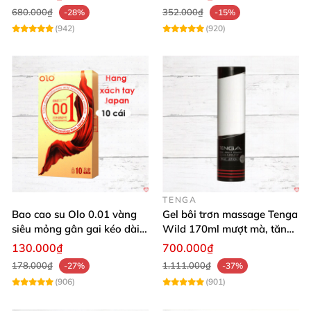
680.000₫
352.000₫
-28%
-15%
Melaleuca Alternifolia (Tea Tree) Leaf Oil
(942)
(920)
Propanol
Gluconolactone
Sodium Benzoate
Natural & Artificial Flavors
Polysorbate
TENGA
Bao cao su Olo 0.01 vàng
Gel bôi trơn massage Tenga
Sucralose
siêu mỏng gân gai kéo dài
Wild 170ml mượt mà, tăng
yêu đỉnh
khoái cảm
130.000₫
700.000₫
Và chất tạo màu (có thể chứa CI 42090, CI
178.000₫
1.111.000₫
-27%
-37%
15985, CI 26100).
(906)
(901)