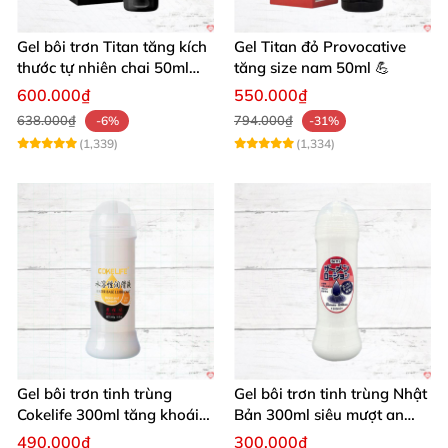
Gel bôi trơn Titan tăng kích
Gel Titan đỏ Provocative
thước tự nhiên chai 50ml
tăng size nam 50ml 💪
siêu mạnh
600.000₫
550.000₫
638.000₫
794.000₫
-6%
-31%
(1,339)
(1,334)
Gel bôi trơn tinh trùng
Gel bôi trơn tinh trùng Nhật
Cokelife 300ml tăng khoái
Bản 300ml siêu mượt an
cảm, an toàn
toàn cho yêu
490.000₫
300.000₫