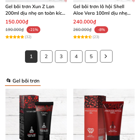
Gel bôi trơn Xun Z Lan
Gel bôi trơn lô hội Shell
200ml dịu nhẹ an toàn kích
Aloe Vera 100ml dịu nhẹ
thích sảng khoái
tăng khoái cảm
150.000₫
240.000₫
190.000₫
260.000₫
-21%
-8%
(32)
(23)
1
2
3
4
5
📂 Gel bôi trơn