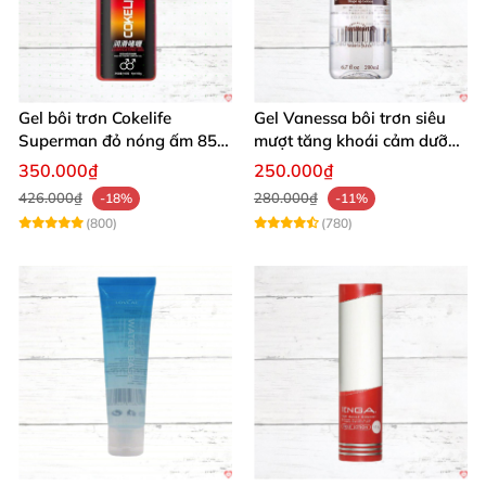
Gel bôi trơn Cokelife
Gel Vanessa bôi trơn siêu
Superman đỏ nóng ấm 85g
mượt tăng khoái cảm dưỡng
giảm đau rát
ẩm 200ml
350.000₫
250.000₫
426.000₫
280.000₫
-18%
-11%
(800)
(780)