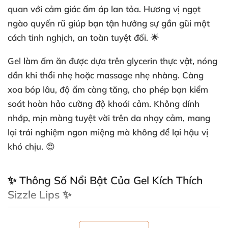
quan với cảm giác ấm áp lan tỏa. Hương vị ngọt
ngào quyến rũ giúp bạn tận hưởng sự gần gũi một
cách tinh nghịch, an toàn tuyệt đối. 🌟
Gel làm ấm ăn được dựa trên glycerin thực vật, nóng
dần khi thổi nhẹ hoặc massage nhẹ nhàng. Càng
xoa bóp lâu, độ ấm càng tăng, cho phép bạn kiểm
soát hoàn hảo cường độ khoái cảm. Không dính
nhớp, mịn màng tuyệt vời trên da nhạy cảm, mang
lại trải nghiệm ngon miệng mà không để lại hậu vị
khó chịu. 😍
✨ Thông Số Nổi Bật Của Gel Kích Thích
Sizzle Lips ✨
Gel nóng Sizzle Lips
chinh phục mọi cặp đôi nhờ các