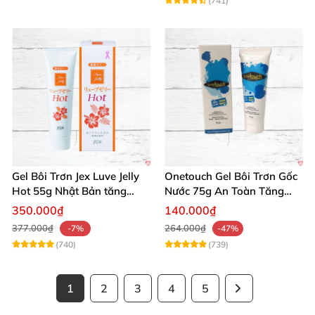
(741)
Gel Bôi Trơn Jex Luve Jelly
Onetouch Gel Bôi Trơn Gốc
Hot 55g Nhật Bản tăng
Nước 75g An Toàn Tăng
khoái cảm nữ dễ sử dụng
Khoái Cảm
350.000₫
140.000₫
377.000₫
264.000₫
-7%
-47%
(740)
(739)
1
2
3
4
5