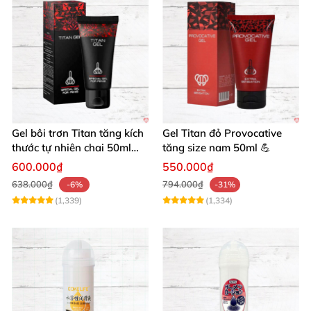
Gel bôi trơn Titan tăng kích
Gel Titan đỏ Provocative
thước tự nhiên chai 50ml
tăng size nam 50ml 💪
siêu mạnh
600.000₫
550.000₫
638.000₫
794.000₫
-6%
-31%
(1,339)
(1,334)