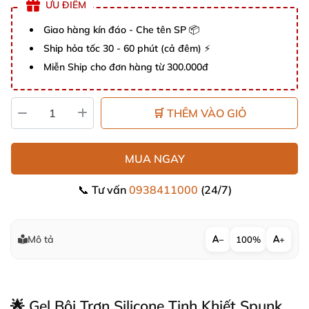
ƯU ĐIỂM
Giao hàng kín đáo - Che tên SP 📦
Ship hỏa tốc 30 - 60 phút (cả đêm) ⚡
Miễn Ship cho đơn hàng từ 300.000đ
🛒 THÊM VÀO GIỎ
MUA NGAY
📞 Tư vấn
0938411000
(24/7)
Mô tả
−
100%
+
🌟 Gel Bôi Trơn Silicone Tinh Khiết Spunk