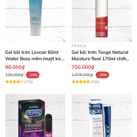
TENGA
Gel bôi trơn Lovcae 60ml
Gel bôi trơn Tenga Natural
Water Base mềm mượt kích
Moisture Real 170ml chất
thích
lượng cao mềm mượt an
90.000₫
700.000₫
toàn
136.000₫
1.076.000₫
-34%
-35%
(779)
(758)