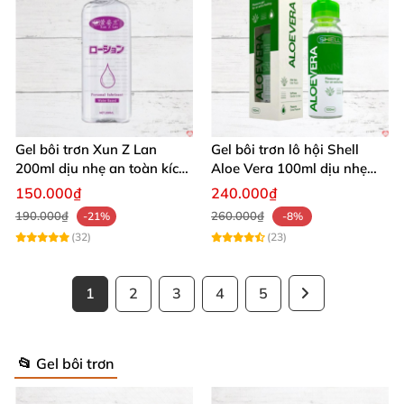
Gel bôi trơn Xun Z Lan
Gel bôi trơn lô hội Shell
200ml dịu nhẹ an toàn kích
Aloe Vera 100ml dịu nhẹ
thích sảng khoái
tăng khoái cảm
150.000₫
240.000₫
190.000₫
260.000₫
-21%
-8%
(32)
(23)
1
2
3
4
5
📂 Gel bôi trơn