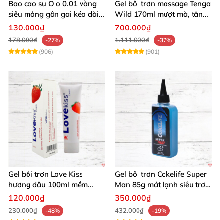
Bao cao su Olo 0.01 vàng
Gel bôi trơn massage Tenga
siêu mỏng gân gai kéo dài
Wild 170ml mượt mà, tăng
yêu đỉnh
khoái cảm
130.000₫
700.000₫
178.000₫
1.111.000₫
-27%
-37%
(906)
(901)
Gel bôi trơn Love Kiss
Gel bôi trơn Cokelife Super
hương dâu 100ml mềm
Man 85g mát lạnh siêu trơn
mượt an toàn thơm
an toàn
120.000₫
350.000₫
230.000₫
432.000₫
-48%
-19%