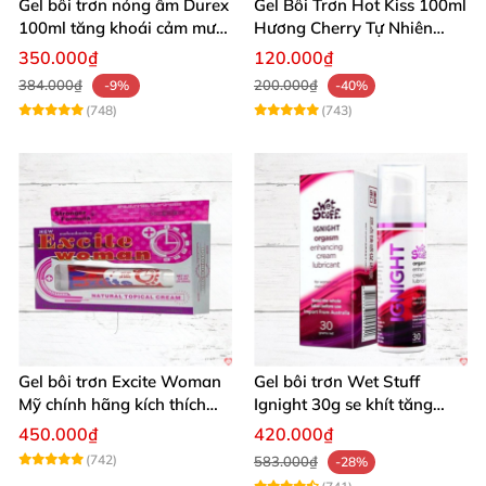
Gel bôi trơn nóng ấm Durex
Gel Bôi Trơn Hot Kiss 100ml
100ml tăng khoái cảm mượt
Hương Cherry Tự Nhiên
mà
Mượt Mà
350.000₫
120.000₫
384.000₫
200.000₫
-9%
-40%
(748)
(743)
Gel bôi trơn Excite Woman
Gel bôi trơn Wet Stuff
Mỹ chính hãng kích thích
Ignight 30g se khít tăng
khoái cảm nữ
khoái cảm nữ hiệu quả
450.000₫
420.000₫
(742)
583.000₫
-28%