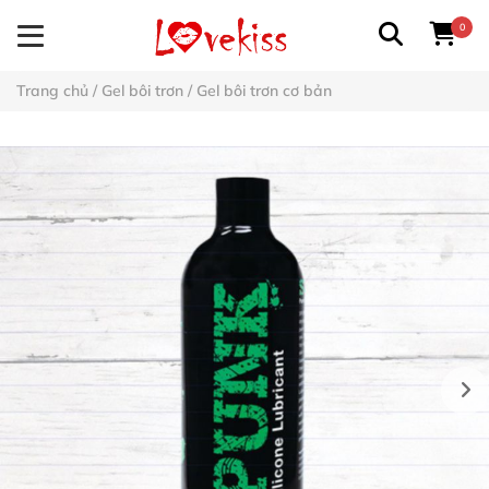
0
Trang chủ
/
Gel bôi trơn
/
Gel bôi trơn cơ bản