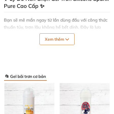
Pure Cao Cấp ✨
Bạn sẽ mê mẩn ngay từ lần dùng đầu với công thức
thuần túy, trơn lâu không hề bết dính. Đây là lựa
chọn hàng đầu cho gel bôi trơn silicone bền bỉ, nâng
Xem thêm
tầm trải nghiệm thân mật.
✔️
100% Silicone Thuần Khiết
😊: Không chất bảo
quản hay độn, chỉ độ mịn vượt trội cho mọi hoạt
động.
📂 Gel bôi trơn cơ bản
✔️
Trơn Lâu Dài, Không Khô Hụt
⏳: Giữ độ slick
suốt buổi, không bay hơi hay nhớt dính.
✔️
Dễ Rửa Sạch, Không Ố Vết
🧼: Lau bằng xà
phòng nhẹ và nước, sạch bong da lẫn vải.