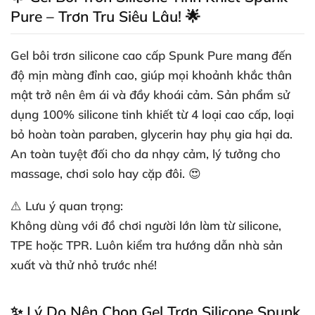
Pure – Trơn Tru Siêu Lâu! 🌟
Gel bôi trơn silicone cao cấp Spunk Pure mang đến
độ mịn màng đỉnh cao, giúp mọi khoảnh khắc thân
mật trở nên êm ái và đầy khoái cảm. Sản phẩm sử
dụng 100% silicone tinh khiết từ 4 loại cao cấp, loại
bỏ hoàn toàn paraben, glycerin hay phụ gia hại da.
An toàn tuyệt đối cho da nhạy cảm, lý tưởng cho
massage, chơi solo hay cặp đôi. 😍
⚠️
Lưu ý quan trọng:
Không dùng với đồ chơi người lớn làm từ silicone,
TPE hoặc TPR. Luôn kiểm tra hướng dẫn nhà sản
xuất và thử nhỏ trước nhé!
✨ Lý Do Nên Chọn Gel Trơn Silicone Spunk