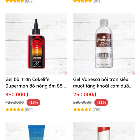
(802)
(801)
Gel bôi trơn Cokelife
Gel Vanessa bôi trơn siêu
Superman đỏ nóng ấm 85g
mượt tăng khoái cảm dưỡng
giảm đau rát
ẩm 200ml
350.000₫
250.000₫
426.000₫
280.000₫
-18%
-11%
(800)
(780)