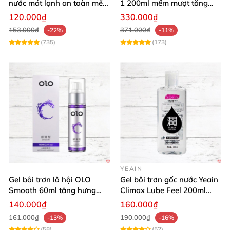
nước mát lạnh an toàn mềm
1 200ml mềm mượt tăng
mại
khoái cảm
120.000₫
330.000₫
153.000₫
371.000₫
-22%
-11%
(735)
(173)
YEAIN
Gel bôi trơn lô hội OLO
Gel bôi trơn gốc nước Yeain
Smooth 60ml tăng hưng
Climax Lube Feel 200ml
phấn, dễ chịu
chất lượng
140.000₫
160.000₫
161.000₫
190.000₫
-13%
-16%
(58)
(52)