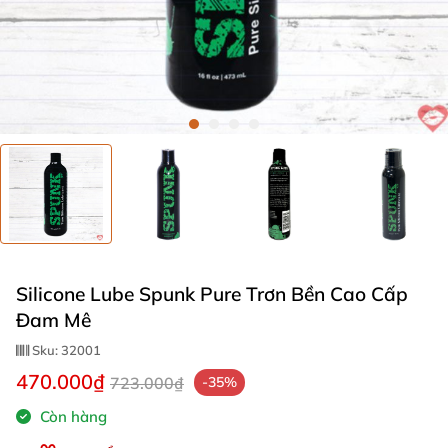
Silicone Lube Spunk Pure Trơn Bền Cao Cấp
Đam Mê
Sku:
32001
470.000₫
723.000₫
-35%
Còn hàng