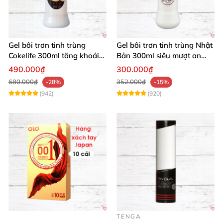
Gel bôi trơn tinh trùng
Gel bôi trơn tinh trùng Nhật
Cokelife 300ml tăng khoái
Bản 300ml siêu mượt an
cảm, an toàn
toàn cho yêu
490.000₫
300.000₫
680.000₫
352.000₫
-28%
-15%
(942)
(920)
TENGA