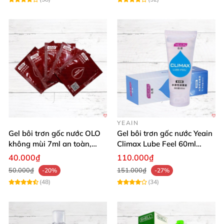
YEAIN
Gel bôi trơn gốc nước OLO
Gel bôi trơn gốc nước Yeain
không mùi 7ml an toàn,
Climax Lube Feel 60ml
chất lượng
Thăng hoa tối ưu
40.000₫
110.000₫
50.000₫
151.000₫
-20%
-27%
(48)
(34)