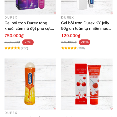
DUREX
DUREX
Gel bôi trơn Durex tăng
Gel bôi trơn Durex KY Jelly
khoái cảm nữ đột phá cực
50g an toàn tự nhiên mua
thích
ngay
750.000₫
120.000₫
789.000₫
176.000₫
-5%
-32%
(750)
(750)
DUREX