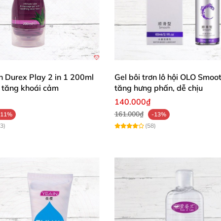
ơn Durex Play 2 in 1 200ml
Gel bôi trơn lô hội OLO Smoo
tăng khoái cảm
tăng hưng phấn, dễ chịu
140.000₫
161.000₫
-11%
-13%
3)
(58)