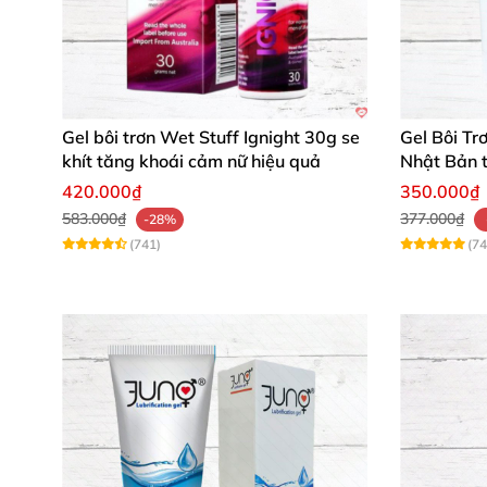
Gel bôi trơn Wet Stuff Ignight 30g se
Gel Bôi Tr
khít tăng khoái cảm nữ hiệu quả
Nhật Bản 
dụng
420.000₫
350.000₫
583.000₫
377.000₫
-28%
(741)
(74