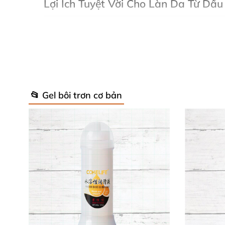
Lợi Ích Tuyệt Vời Cho Làn Da Từ Dầ
Dầu massage tự nhiên Shunga không tắc nghẽ
chăm sóc da hàng ngày. Với vitamin E chống
Hãy hình dung: Ánh nến lung linh ✨, hương th
nhiên, không hóa chất độc hại, giúp bạn tự ti
📂 Gel bôi trơn cơ bản
Tại Sao Nến Dầu Massage Shunga L
Nến dầu Shunga biến mọi khoảnh khắc thành 
không gây khô ráp. Sản phẩm dầu dưỡng tự n
Nhận Xét Từ Khách Hàng Thực Tế 😍
Lan Anh (Hà Nội)
: "Nến Shunga siêu đỉn