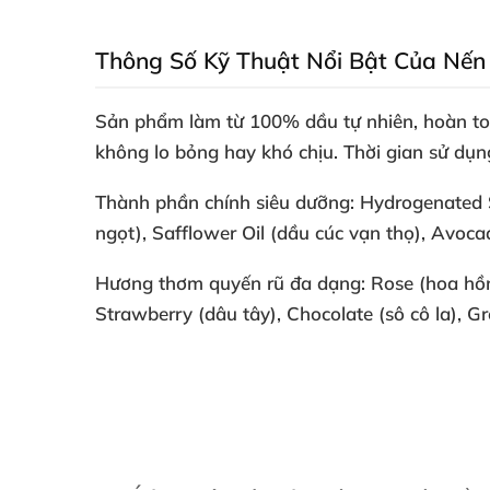
Thông Số Kỹ Thuật Nổi Bật Của Nế
Sản phẩm làm từ
100% dầu tự nhiên
, hoàn t
không lo bỏng hay khó chịu. Thời gian sử dụ
Thành phần chính siêu dưỡng: Hydrogenated 
ngọt), Safflower Oil (dầu cúc vạn thọ), Avoca
Hương thơm quyến rũ đa dạng: Rose (hoa hồng gợ
Strawberry (dâu tây), Chocolate (sô cô la), Gr