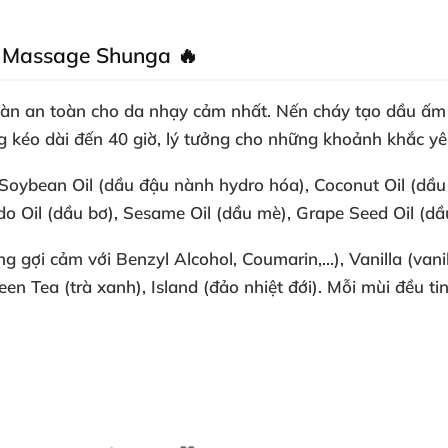
n Massage Shunga 🔥
oàn an toàn cho da nhạy cảm nhất. Nến cháy tạo dầu ấm 
ng kéo dài đến
40 giờ
, lý tưởng cho những khoảnh khắc yê
Soybean Oil (dầu đậu nành hydro hóa), Coconut Oil (dầ
do Oil (dầu bơ), Sesame Oil (dầu mè), Grape Seed Oil (dầ
i cảm với Benzyl Alcohol, Coumarin,...), Vanilla (vanilla
een Tea (trà xanh), Island (đảo nhiệt đới). Mỗi mùi đều ti