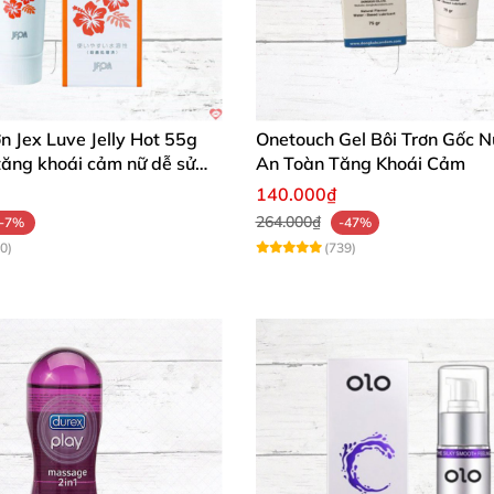
ơn Jex Luve Jelly Hot 55g
Onetouch Gel Bôi Trơn Gốc 
tăng khoái cảm nữ dễ sử
An Toàn Tăng Khoái Cảm
140.000₫
264.000₫
-7%
-47%
0)
(739)