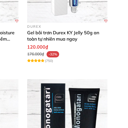
DUREX
oisture
Gel bôi trơn Durex KY Jelly 50g an
mềm
toàn tự nhiên mua ngay
120.000₫
176.000₫
-32%
(750)