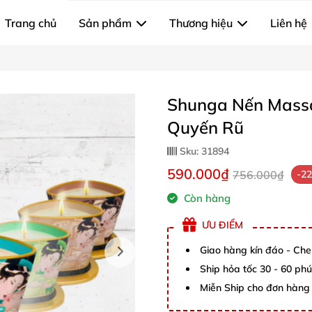
Trang chủ
Sản phẩm
Thương hiệu
Liên hệ
Shunga Nến Massa
Quyến Rũ
Sku:
31894
590.000₫
756.000₫
-2
Còn hàng
ƯU ĐIỂM
Giao hàng kín đáo - Che
Ship hỏa tốc 30 - 60 ph
Miễn Ship cho đơn hàng