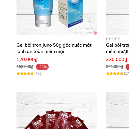
DUREX
Gel bôi trơn Juno 50g gốc nước mát
Gel bôi tr
lạnh an toàn mềm mại
mềm mượt 
120.000₫
330.000₫
153.000₫
371.000₫
-22%
(735)
(17