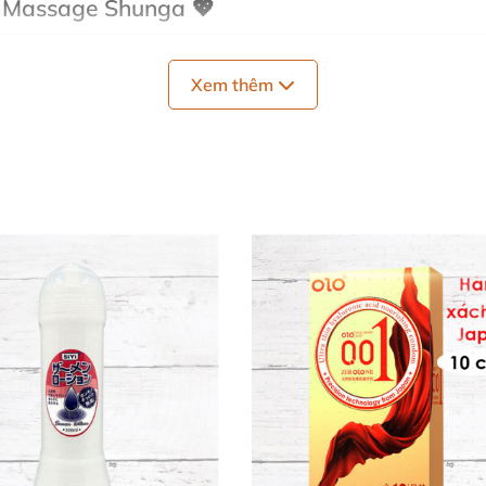
u Massage Shunga 💖
n lỗ chân lông, để lại da mềm mịn, tràn đầy sức sống. 
Xem thêm
 oxy hóa mạnh mẽ, sản phẩm dưỡng ẩm sâu, làm da săn ch
ơm quyến rũ lan tỏa, đôi tay vuốt ve trên làn da nhung l
n tỏa sáng. Chúng tôi cam kết chất lượng tinh khiết, mang 
à "Must-Have" Cho Phái Đẹp? 🌟
sự sang trọng đỉnh cao. Dầu tan chảy ấm áp, thoa đều d
hiên này phù hợp tự thưởng bản thân hoặc tăng thêm lử
h! Dầu tan ấm mịn màng, da em mềm mại óng ả ngay lần