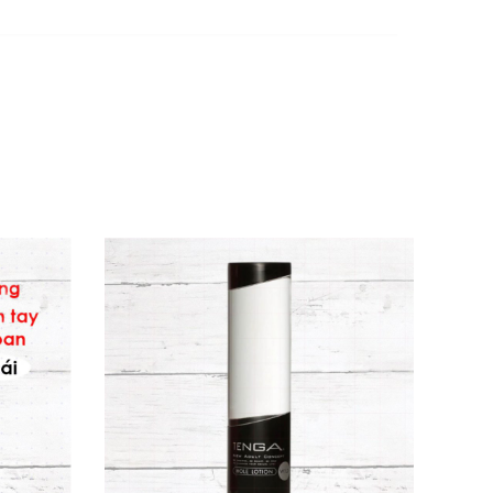
Hoàn hảo cho massage thân mật cặp đôi hoặc
ắc, quyến rũ hơn bao giờ hết.
ụa. Đây là dầu massage cao cấp từ thiên
đến trải nghiệm xa xỉ thực thụ.
ễ dàng, nuôi dưỡng da từ bên trong mà
a cho mối quan hệ.
 đầu dùng. Hương hoa hồng quyến rũ, hubby