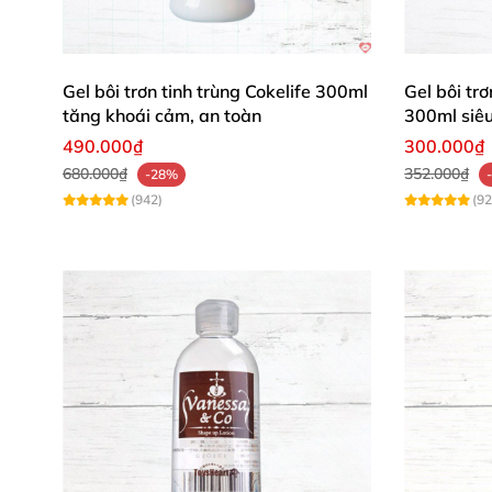
mê mẩn luôn! ❤️"
Minh Tuấn (TP.HCM)
: "Dầu tự nhiên cao 
Gel bôi trơn tinh trùng Cokelife 300ml
Gel bôi tr
vời! 👍"
tăng khoái cảm, an toàn
300ml siêu
490.000₫
300.000₫
Hương Giang (Đà Nẵng)
: "Mùi vanilla ng
680.000₫
352.000₫
-28%
bội! ✨"
(942)
(92
Nến massage dầu tự nhiên Shunga chính là c
khác biệt xa xỉ này! 🛒✨