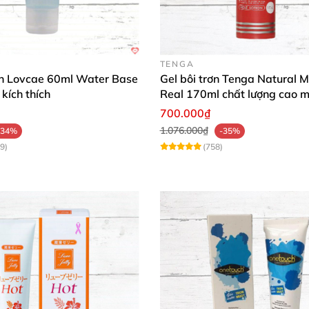
TENGA
rơn Lovcae 60ml Water Base
Gel bôi trơn Tenga Natural M
kích thích
Real 170ml chất lượng cao 
mượt an toàn
700.000₫
1.076.000₫
-34%
-35%
9)
(758)