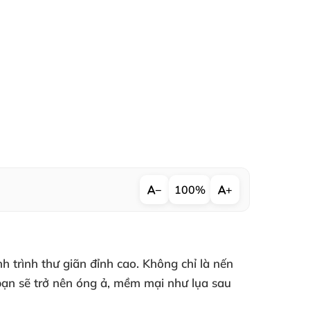
−
100%
+
trình thư giãn đỉnh cao. Không chỉ là nến
bạn sẽ trở nên óng ả, mềm mại như lụa sau