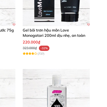
Nước 75g
Gel bôi trơn hậu môn Love
Monogatari 200ml dịu nhẹ, an toàn
220.000₫
323.000₫
-32%
(737)