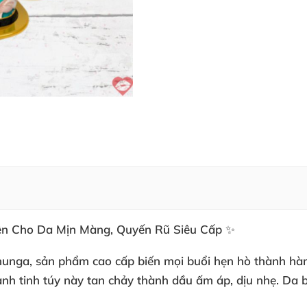
ên Cho Da Mịn Màng, Quyến Rũ Siêu Cấp ✨
ga, sản phẩm cao cấp biến mọi buổi hẹn hò thành hành 
ành tinh túy này tan chảy thành dầu ấm áp, dịu nhẹ. Da 