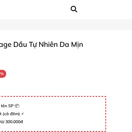
ge Dầu Tự Nhiên Da Mịn
2%
 tên SP 📦
út (cả đêm) ⚡
 từ 300.000đ