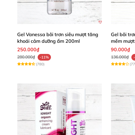
Gel Vanessa bôi trơn siêu mượt tăng
Gel bôi t
khoái cảm dưỡng ẩm 200ml
mềm mượt 
250.000₫
90.000₫
280.000₫
136.000₫
-11%
(780)
(77