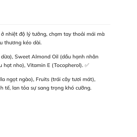
ở nhiệt độ lý tưởng, chạm tay thoải mái mà
u thương kéo dài.
u dừa), Sweet Almond Oil (dầu hạnh nhân
u hạt nho), Vitamin E (Tocopherol). ✅
 ngọt ngào), Fruits (trái cây tươi mát),
nh tế, lan tỏa sự sang trọng khó cưỡng.