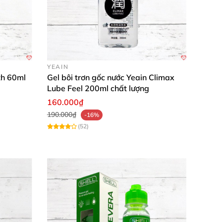
YEAIN
th 60ml
Gel bôi trơn gốc nước Yeain Climax
Lube Feel 200ml chất lượng
160.000₫
190.000₫
-16%
(52)