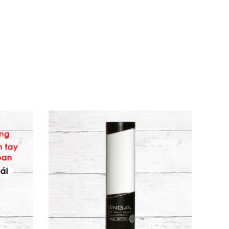
ừ nguồn gốc thực vật Đức: nước, propylene
sodium saccharin và citric acid – an toàn, thân