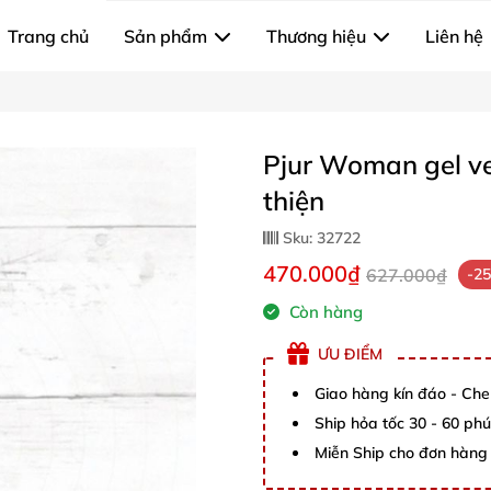
Trang chủ
Sản phẩm
Thương hiệu
Liên hệ
Pjur Woman gel ve
thiện
Sku:
32722
470.000₫
627.000₫
-2
Còn hàng
ƯU ĐIỂM
Giao hàng kín đáo - Che
Ship hỏa tốc 30 - 60 ph
Miễn Ship cho đơn hàng