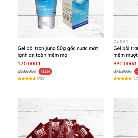
DUREX
Gel bôi trơn Juno 50g gốc nước mát
Gel bôi tr
lạnh an toàn mềm mại
mềm mượt 
120.000₫
330.000₫
153.000₫
371.000₫
-22%
(735)
(17