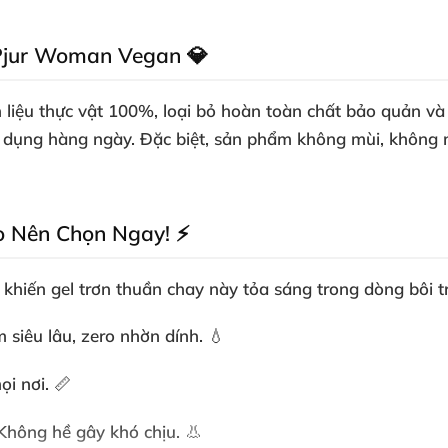
 Pjur Woman Vegan 💎
 liệu
thực vật 100%
, loại bỏ hoàn toàn chất bảo quản và
dụng hàng ngày. Đặc biệt, sản phẩm không mùi, không mà
o Nên Chọn Ngay! ⚡
t khiến
gel trơn thuần chay
này tỏa sáng trong dòng
bôi 
 siêu lâu, zero nhờn dính. 💧
i nơi. 📏
 Không hề gây khó chịu. 👃