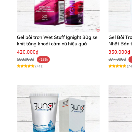
Gel bôi trơn Wet Stuff Ignight 30g se
Gel Bôi Tr
khít tăng khoái cảm nữ hiệu quả
Nhật Bản 
dụng
420.000₫
350.000₫
583.000₫
377.000₫
-28%
(741)
(74