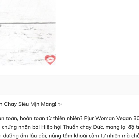
n Chay Siêu Mịn Màng! ✨
n toàn, hoàn toàn từ thiên nhiên?
Pjur Woman Vegan 3
chứng nhận bởi Hiệp hội Thuần chay Đức, mang lại độ tr
òn dưỡng ẩm lâu dài, nâng tầm khoái cảm tự nhiên mà chẳ