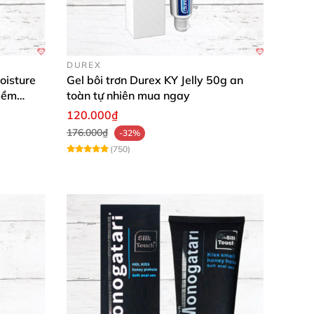
huyện ấy. Chúng tôi cam kết sản phẩm chính
DUREX
oisture
Gel bôi trơn Durex KY Jelly 50g an
 nhé! 🌟
mềm
toàn tự nhiên mua ngay
àng thôi nào! 🛒
120.000₫
176.000₫
-32%
(750)