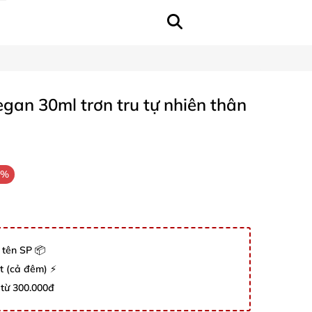
gan 30ml trơn tru tự nhiên thân
5%
 tên SP 📦
út (cả đêm) ⚡
 từ 300.000đ