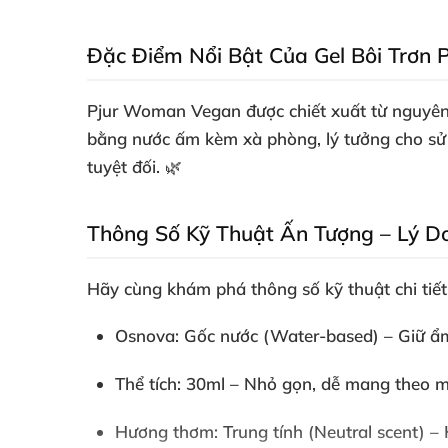
Đặc Điểm Nổi Bật Của Gel Bôi Trơn
Pjur Woman Vegan
được chiết xuất từ nguyên
bằng nước ấm kèm xà phòng, lý tưởng cho sử 
tuyệt đối. 🌿
Thông Số Kỹ Thuật Ấn Tượng – Lý D
Hãy cùng khám phá
thông số kỹ thuật
chi tiế
Osnova
: Gốc nước (Water-based) – Giữ ẩm
Thể tích
: 30ml – Nhỏ gọn, dễ mang theo mọ
Hương thơm
: Trung tính (Neutral scent) –