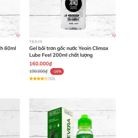
YEAIN
th 60ml
Gel bôi trơn gốc nước Yeain Climax
Lube Feel 200ml chất lượng
160.000₫
190.000₫
-16%
(52)