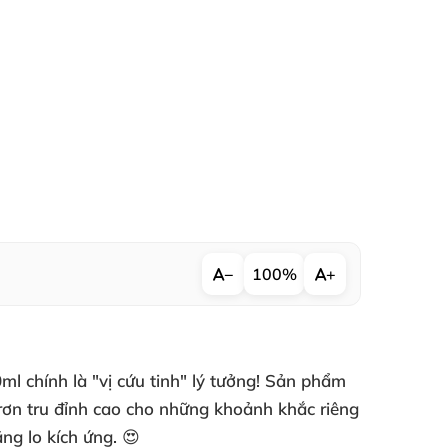
−
100%
+
0ml
chính là "vị cứu tinh" lý tưởng! Sản phẩm
ơn tru đỉnh cao cho những khoảnh khắc riêng
ng lo kích ứng. 😍