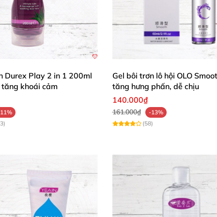
ơn Durex Play 2 in 1 200ml
Gel bôi trơn lô hội OLO Smoo
tăng khoái cảm
tăng hưng phấn, dễ chịu
140.000₫
161.000₫
-11%
-13%
3)
(58)