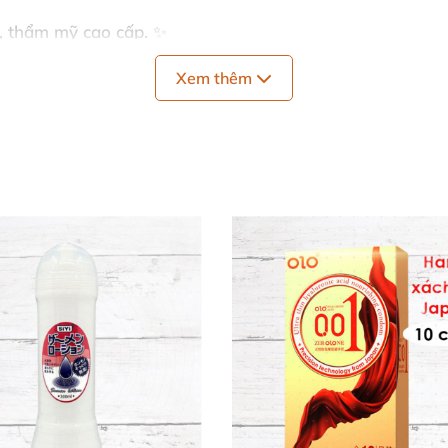
ên, thẩm mỹ cao cấp. ✨
Xem thêm
sự thoải mái tối đa. 🌟
ử dụng ngoài. ✅
 mọi chất liệu và bao cao su latex. 🛡️
. 🎁
ua kiểm nghiệm da liễu nghiêm ngặt. Thành phần chính t
 hydroxypropyltrimonium chloride, hydroxyethylcellulose, 
👐