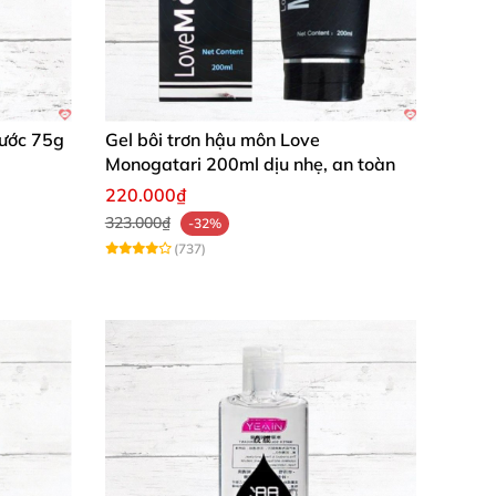
Nước 75g
Gel bôi trơn hậu môn Love
Monogatari 200ml dịu nhẹ, an toàn
220.000₫
323.000₫
-32%
(737)