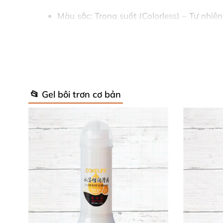
Màu sắc
: Trong suốt (Colorless) – Tự nhi
Hiệu ứng
: Dưỡng ẩm (Moisturizing) – Tăng 
Không ăn được
– An toàn tuyệt đối cho s
Tương thích
: Hoàn hảo với đồ chơi tình dục
📂 Gel bôi trơn cơ bản
Bao bì
: Chai nhỏ xinh, sử dụng siêu tiện lợi
Tất cả
sản phẩm bôi trơn vegan
từ Pjur đều q
glycol, dipropylene glycol, hydroxypropyl guar
thiện với môi trường. 🌱
Hướng Dẫn Sử Dụng Siêu Đơn Giản 