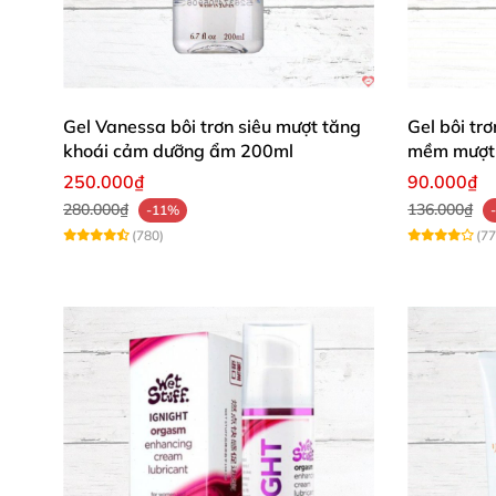
Minh Quân (TP.HCM)
: "Chất lượng Đức chuẩn 
Hương Giang (Đà Nẵng)
: "Cảm giác mịn như d
trăm! 🌟"
Gel Vanessa bôi trơn siêu mượt tăng
Gel bôi t
Mua ngay gel bôi trơn Pjur Aqua 100ml
để trả
khoái cảm dưỡng ẩm 200ml
mềm mượt 
cùng chúng tôi! 🛒✨
250.000₫
90.000₫
280.000₫
136.000₫
-11%
(780)
(77