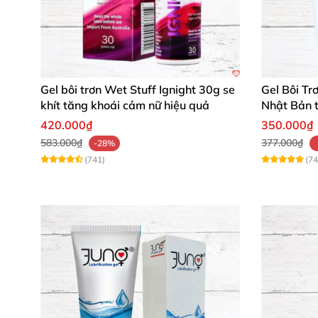
Gel bôi trơn Wet Stuff Ignight 30g se
Gel Bôi Tr
khít tăng khoái cảm nữ hiệu quả
Nhật Bản 
dụng
420.000₫
350.000₫
583.000₫
377.000₫
-28%
(741)
(74