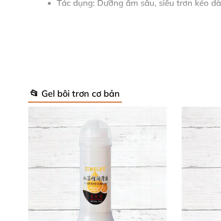
Tác dụng
: Dưỡng ẩm sâu, siêu trơn kéo d
An toàn
: Có thể nuốt được, tương thích hoà
Bao bì
: Chai nhỏ gọn, dễ dàng mang theo 
Thành phần chính
: Nước, glycerin, ethoxy
citric acid – tất cả kiểm nghiệm da liễu n
📂 Gel bôi trơn cơ bản
Sản phẩm đạt chuẩn châu Âu, sản xuất bằng c
nam và nữ, dùng hàng ngày mà vẫn giữ độ tư
🔥 Lợi Ích Vượt Trội Của Gel Bôi Trơ
Lub Pjur Aqua
tạo lớp trơn mịn vượt bậc, gi
không nhờn rít. Bạn sẽ cảm nhận sự thoải mái 