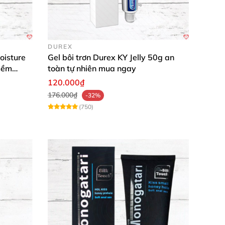
dùng mãi không chán, tiện lợi siêu đỉnh! 🔥"
bôi trơn thân mật tốt nhất, hài lòng trăm phần
DUREX
oisture
Gel bôi trơn Durex KY Jelly 50g an
, sở hữu ngay hôm nay và nâng tầm khoái cảm
mềm
toàn tự nhiên mua ngay
120.000₫
176.000₫
-32%
(750)