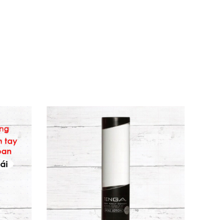
️
yltrimonium chloride, hydroxyethylcellulose,
o.
Gel trơn nước Pjur Aqua
phù hợp cho cả
 mượt mà như nhung, dưỡng ẩm nhẹ nhàng mà