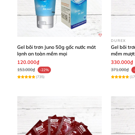
DUREX
Gel bôi trơn Juno 50g gốc nước mát
Gel bôi tr
lạnh an toàn mềm mại
mềm mượt 
120.000₫
330.000₫
153.000₫
371.000₫
-22%
(735)
(17