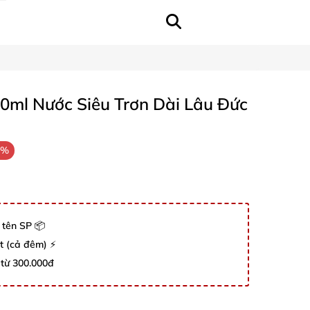
0ml Nước Siêu Trơn Dài Lâu Đức
6%
 tên SP 📦
út (cả đêm) ⚡
 từ 300.000đ