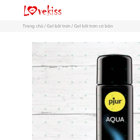
Trang chủ
/
Gel bôi trơn
/
Gel bôi trơn cơ bản