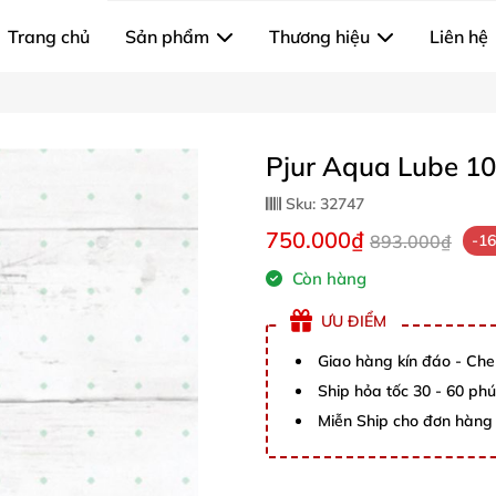
Trang chủ
Sản phẩm
Thương hiệu
Liên hệ
Pjur Aqua Lube 10
Sku:
32747
750.000₫
893.000₫
-1
Còn hàng
ƯU ĐIỂM
Giao hàng kín đáo - Che
Ship hỏa tốc 30 - 60 ph
Miễn Ship cho đơn hàng