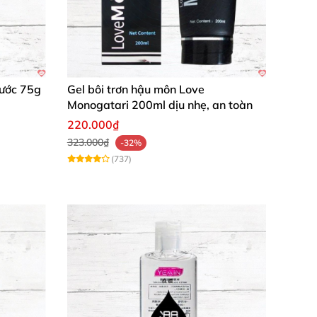
Nước 75g
Gel bôi trơn hậu môn Love
Monogatari 200ml dịu nhẹ, an toàn
220.000₫
323.000₫
-32%
(737)