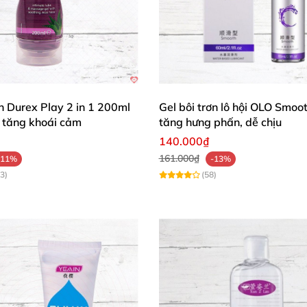
ơn Durex Play 2 in 1 200ml
Gel bôi trơn lô hội OLO Smoo
tăng khoái cảm
tăng hưng phấn, dễ chịu
140.000₫
161.000₫
-11%
-13%
3)
(58)