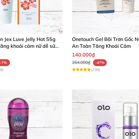
ơn Jex Luve Jelly Hot 55g
Onetouch Gel Bôi Trơn Gốc 
tăng khoái cảm nữ dễ sử
An Toàn Tăng Khoái Cảm
140.000₫
264.000₫
-7%
-47%
0)
(739)