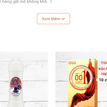
ài hàng giờ mà không khô. 💧
n hảo với bao cao su latex và mọi loại đồ chơi tình dục. 
Xem thêm
mọi lúc mọi nơi. 🎒
diglycol, phenoxyethanol, hydroxypropyl guar, hydroxyprop
ghiêm ngặt. ✅
ông nghệ tiên tiến tại Đức, không chất tạo mùi nhân tạ
ơi mới.
n Nền Nước Pjur Aqua
ảm ma sát tối ưu trong hoạt động thân mật. Da trở nên
kéo dài, tươi mới suốt buổi. 🌹