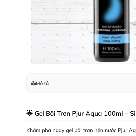
Mô tả
🌟 Gel Bôi Trơn Pjur Aqua 100ml – S
Khám phá ngay
gel bôi trơn nền nước Pjur A