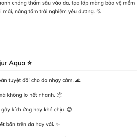
l nhanh chóng thấm sâu vào da, tạo lớp màng bảo vệ mề
ải mái, nâng tầm trải nghiệm yêu đương. 💦
jur Aqua ⭐
oàn tuyệt đối cho da nhạy cảm. 🌊
i mà không lo hết nhanh. 📦
 gây kích ứng hay khó chịu. 😌
vết bẩn trên da hay vải. ✨