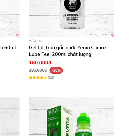
YEAIN
th 60ml
Gel bôi trơn gốc nước Yeain Climax
Lube Feel 200ml chất lượng
160.000₫
190.000₫
-16%
(52)