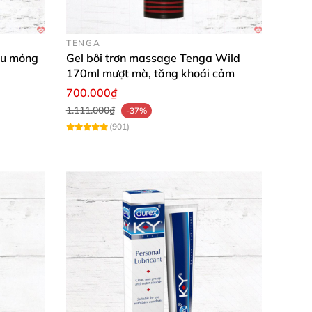
TENGA
êu mỏng
Gel bôi trơn massage Tenga Wild
170ml mượt mà, tăng khoái cảm
700.000₫
 dễ dàng luôn! Chất lượng Đức đáng tin cậy,
1.111.000₫
-37%
(901)
hăng hoa hơn hẳn, tiện lợi cho cặp đôi bận rộn
n, thoải mái kinh khủng, recommend cho ai
g cho đời sống tình dục lành mạnh. Với độ
m trong "kho báu" của bạn. Độ mượt mà vượt