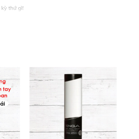
kỳ thứ gì!
te, potassium sorbate, citric acid – 100%
n tuyệt đối trong mọi cuộc chơi. 😍
 môn, bao cao su hoặc đồ chơi. Lặp lại nếu
nhẹ nhàng đến mãnh liệt. Chúng tôi đảm bảo