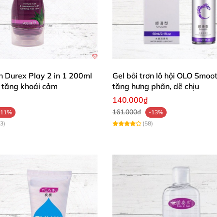
ơn Durex Play 2 in 1 200ml
Gel bôi trơn lô hội OLO Smoo
tăng khoái cảm
tăng hưng phấn, dễ chịu
140.000₫
161.000₫
-11%
-13%
3)
(58)