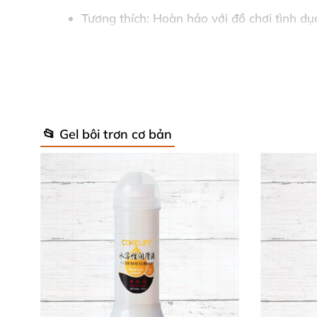
Tương thích
: Hoàn hảo với đồ chơi tình dụ
Thành phần chính
: Nước, glycerin, xanth
lành tính, không paraben, dịu nhẹ cho da
Những thông số này giúp
s润滑剂 hậu môn
Pj
📂 Gel bôi trơn cơ bản
Hướng Dẫn Sử Dụng Siêu Dễ – An Toà
Sử dụng
lubricant nước
Pjur Analyse Me đơn g
cần để duy trì độ mượt – sản phẩm không làm 
Dễ vệ sinh sau dùng, không để vết bẩn. Lý tư
chất lượng Đức giúp bạn tận hưởng mà chẳng l