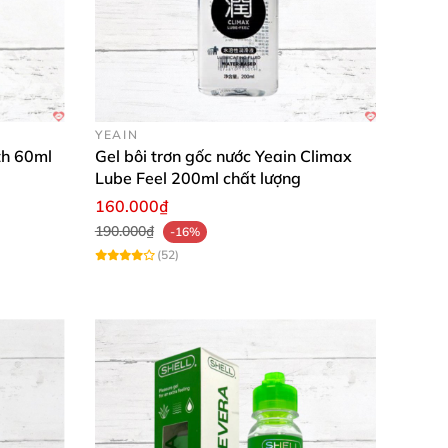
YEAIN
th 60ml
Gel bôi trơn gốc nước Yeain Climax
Lube Feel 200ml chất lượng
160.000₫
190.000₫
-16%
(52)