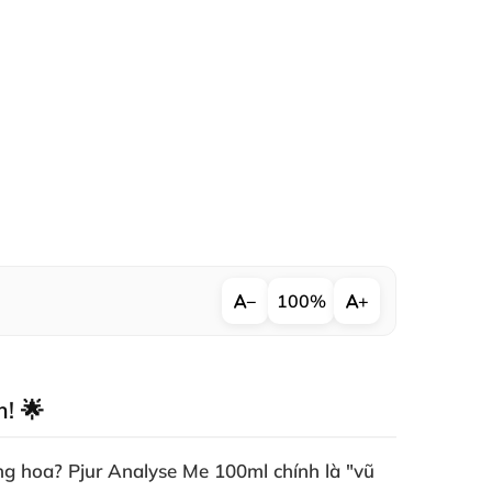
−
100%
+
! 🌟
ăng hoa?
Pjur Analyse Me 100ml
chính là "vũ