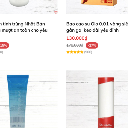
ơn tinh trùng Nhật Bản
Bao cao su Olo 0.01 vàng si
Hài Lòng 100%! ❤️
 mượt an toàn cho yêu
gân gai kéo dài yêu đỉnh
130.000₫
mượt nhờ hyaluron, lần đầu dùng anal mà êm ru, rửa sạch
178.000₫
-15%
-27%
0)
(906)
ữa chừng, tương thích hoàn hảo với đồ chơi. Trải nghiệm t
ứng da, chai 100ml dùng mãi không hết. Cảm giác tự nhiê
nal
thông thường mà còn là người bạn đồng hành lý tưởn
g và nguồn gốc Đức cao cấp, sản phẩm này xứng đáng nằ
toàn, đầy đam mê – đặc biệt cho người mới! 💖