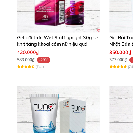
Gel bôi trơn Wet Stuff Ignight 30g se
Gel Bôi Tr
khít tăng khoái cảm nữ hiệu quả
Nhật Bản 
dụng
420.000₫
350.000₫
583.000₫
377.000₫
-28%
(741)
(74