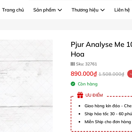
Trang chủ
Sản phẩm
Thương hiệu
Liên hệ
Pjur Analyse Me 
Hoa
Sku:
32761
890.000₫
1.508.000₫
Còn hàng
ƯU ĐIỂM
Giao hàng kín đáo - Che
Ship hỏa tốc 30 - 60 ph
Miễn Ship cho đơn hàng