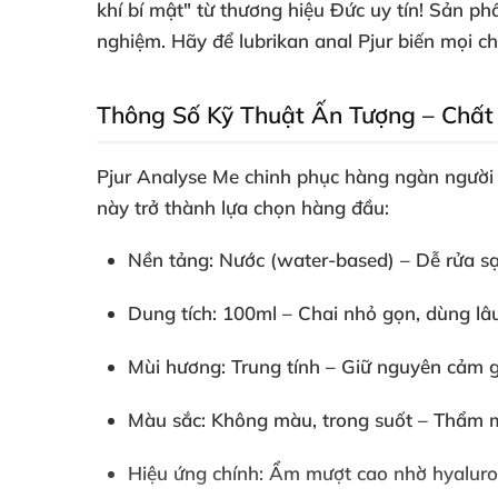
khí bí mật" từ thương hiệu Đức uy tín! Sản p
nghiệm. Hãy để
lubrikan anal
Pjur biến mọi c
Thông Số Kỹ Thuật Ấn Tượng – Chấ
Pjur Analyse Me
chinh phục hàng ngàn người d
này trở thành lựa chọn hàng đầu:
Nền tảng
: Nước (water-based) – Dễ rửa sạ
Dung tích
: 100ml – Chai nhỏ gọn, dùng lâu
Mùi hương
: Trung tính – Giữ nguyên cảm g
Màu sắc
: Không màu, trong suốt – Thẩm m
Hiệu ứng chính
: Ẩm mượt cao nhờ hyaluro