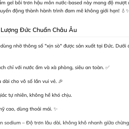
hẩm
gel bôi trơn hậu môn
nước-based này mang độ mượt mà
huyển động thành hành trình đam mê không giới hạn! 💧
t Lượng Đức Chuẩn Châu Âu
ùng nhờ thông số "xịn sò" được sản xuất tại Đức. Dưới 
ch chỉ với nước ấm và xà phòng, siêu an toàn. ✅
 dài cho vô số lần vui vẻ. 🎉
iác tự nhiên, không hề khó chịu.
ỹ cao, dùng thoải mái. ✨
n sodium – Độ trơn lâu dài, không khô nhanh giữa chừng