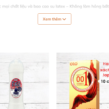
c mọi chất liệu và bao cao su latex – Không làm hỏng bất 
an gum, hyaluronate sodium, benzyl alcohol, sodium benzoa
Xem thêm
 nhạy cảm.
ur vượt trội hẳn so với gel thông thường, mang lại sự tự ti
n, Tiện Lợi Cho Mọi Người
iản hết mức! Chỉ cần lấy lượng vừa đủ thoa lên vùng hậu
giảm nhạy cảm, giữ trọn khoái lạc đỉnh cao.
ởng cho người mới bắt đầu với
gel lubrikan hậu môn
, từ 
o lắng gì! 🚀