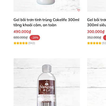
Gel bôi trơn tinh trùng Cokelife 300ml
Gel bôi tr
Nhận Xét Từ Khách Hàng Thực Tế – 
tăng khoái cảm, an toàn
300ml siêu
490.000₫
300.000₫
Phạm Thị Hương
: "Gel Pjur Analyse Me siêu 
680.000₫
352.000₫
-28%
mình dùng hoài không chán. 😘"
(942)
(92
Vũ Quốc Anh
: "Độ trơn lâu dài, không khô gi
như tụi mình! 🔥"
Hoàng Thị Mai
: "Mùi trung tính, không kích 
muốn nâng cấp khoái cảm! 🌟"
Pjur Analyse Me 100ml
không chỉ là
sмазка a
ẩm lâu dài từ hyaluron, tương thích đa dạn
trội giúp mọi chuyển động trở nên êm ái, an 