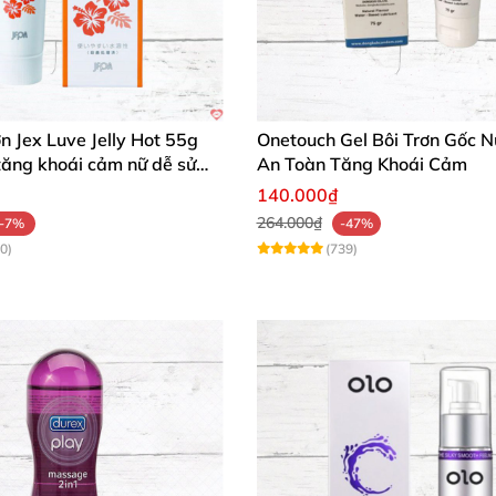
ơn Jex Luve Jelly Hot 55g
Onetouch Gel Bôi Trơn Gốc 
tăng khoái cảm nữ dễ sử
An Toàn Tăng Khoái Cảm
140.000₫
264.000₫
-7%
-47%
0)
(739)