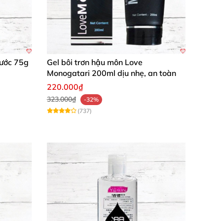
Nước 75g
Gel bôi trơn hậu môn Love
Monogatari 200ml dịu nhẹ, an toàn
220.000₫
323.000₫
-32%
(737)