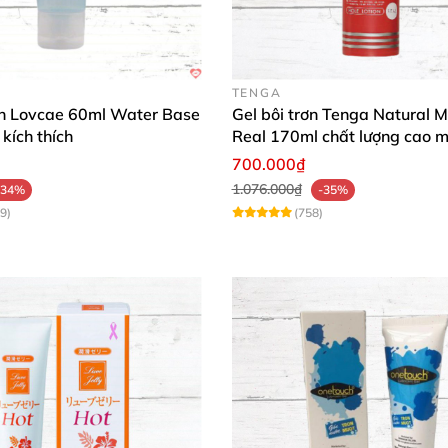
 bí quyết thăng hoa!
Thêm vào giỏ hàng và biến mọi kho
TENGA
rơn Lovcae 60ml Water Base
Gel bôi trơn Tenga Natural M
kích thích
Real 170ml chất lượng cao 
mượt an toàn
700.000₫
1.076.000₫
-34%
-35%
9)
(758)