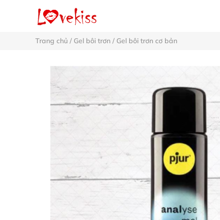
Trang chủ
/
Gel bôi trơn
/
Gel bôi trơn cơ bản