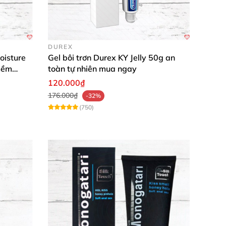
ảnh khắc thành đỉnh cao khoái cảm nhé! 🛒✨
DUREX
oisture
Gel bôi trơn Durex KY Jelly 50g an
mềm
toàn tự nhiên mua ngay
120.000₫
176.000₫
-32%
(750)