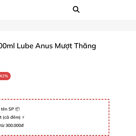
100ml Lube Anus Mượt Thăng
-41%
 tên SP 📦
út (cả đêm) ⚡
 từ 300.000đ