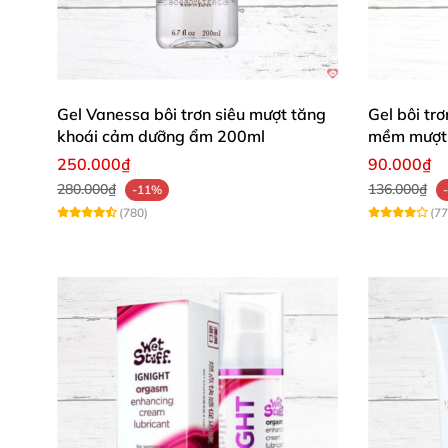
Mua ngay Pjur Analyse Me hôm nay để sở hữu
Gel Vanessa bôi trơn siêu mượt tăng
Gel bôi t
khoái cảm dưỡng ẩm 200ml
mềm mượt 
250.000₫
90.000₫
280.000₫
136.000₫
-11%
(780)
(77