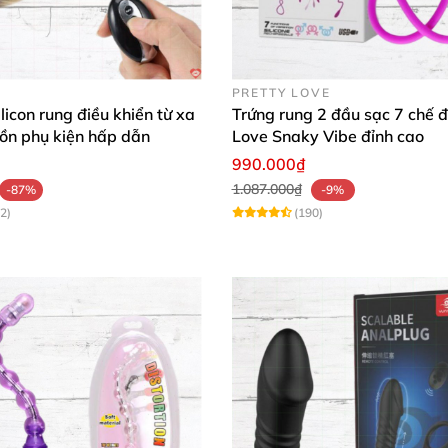
PRETTY LOVE
licon rung điều khiển từ xa
Trứng rung 2 đầu sạc 7 chế đ
ồn phụ kiện hấp dẫn
Love Snaky Vibe đỉnh cao
990.000₫
1.087.000₫
-87%
-9%
2)
(190)