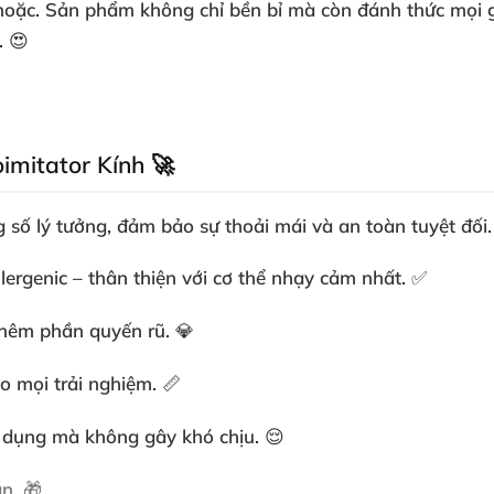
hoặc. Sản phẩm không chỉ bền bỉ mà còn đánh thức mọi g
. 😍
imitator Kính 🚀
số lý tưởng, đảm bảo sự thoải mái và an toàn tuyệt đối. 
lergenic – thân thiện với cơ thể nhạy cảm nhất. ✅
 thêm phần quyến rũ. 💎
o mọi trải nghiệm. 📏
ử dụng mà không gây khó chịu. 😌
n. 🎁