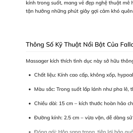
kính trong suốt, mang vẻ đẹp nghệ thuật mê 
tận hưởng những phút giây gợi cảm khó quên
Thông Số Kỹ Thuật Nổi Bật Của Fallo
Massager kích thích tình dục
này sở hữu thông 
Chất liệu
: Kính cao cấp, không xốp, hypoal
Màu sắc
: Trong suốt lấp lánh như pha lê,
Chiều dài
: 15 cm – kích thước hoàn hảo ch
Đường kính
: 2.5 cm – vừa vặn, dễ dàng s
Đóng gói
: Hộp sang trọng, tiện lợi bảo quả