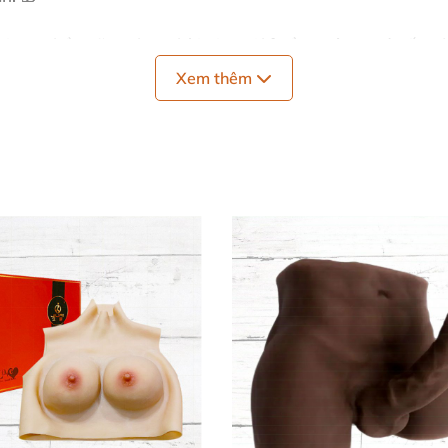
mitator
bền vững theo thời gian. Chỉ cần ngâm nước ấm đ
ể khoái lạc đạt đỉnh nhé! 🌡️
Xem thêm
ipedream Icicles 60 Ngay Hôm Nay 🔥
nh
được làm thủ công tỉ mỉ, bề mặt bóng loáng không kíc
t bậc. Dễ vệ sinh chỉ với nước ấm và xà phòng dịu nhẹ, 
ho sự thân mật, hoặc làm lạnh để bùng nổ cảm xúc.
Fallo
ập đồ chơi tình yêu của bạn. Mỗi lần sử dụng là một hàn
 Dễ 🛡️
 dùng bằng nước ấm pha xà phòng nhẹ. Luôn dùng gel tr
kính
chất lượng cao, phù hợp lối sống tình yêu lành mạnh. 