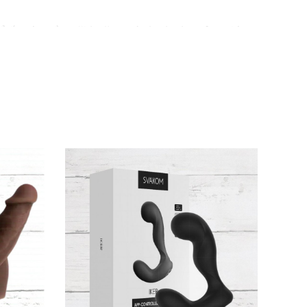
ể ấm áp gần gũi hoặc nước lạnh cho cảm giác
h ứng da. Hoàn hảo cho kích thích hậu môn
hoặc dung dịch chuyên dụng. 🧼
imitator trong suốt
không chỉ là sản phẩm, mà
h trình khám phá đầy mê hoặc! 💥
ơn gốc nước để tăng độ mượt mà, an toàn.
Thiết kế tinh tế chinh phục mọi tín đồ đồ chơi