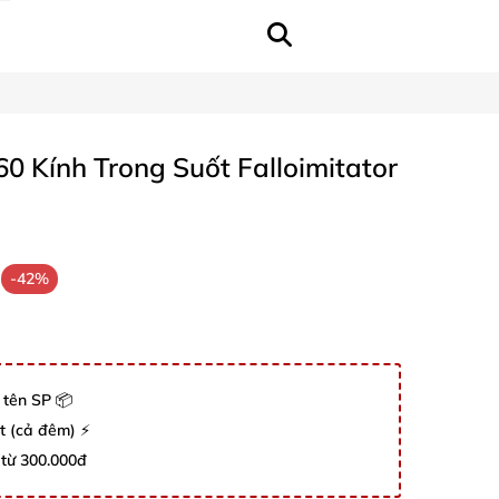
60 Kính Trong Suốt Falloimitator
-42%
 tên SP 📦
út (cả đêm) ⚡
 từ 300.000đ