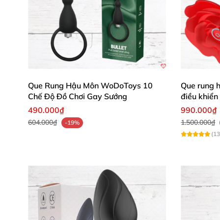
Que Rung Hậu Môn WoDoToys 10
Que rung 
Chế Độ Đồ Chơi Gay Sướng
điều khiển 
490.000₫
990.000₫
604.000₫
1.500.000₫
-19%
(13