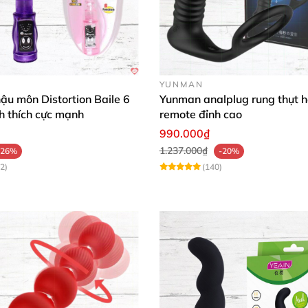
YUNMAN
ậu môn Distortion Baile 6
Yunman analplug rung thụt 
ch thích cực mạnh
remote đỉnh cao
990.000₫
1.237.000₫
-26%
-20%
2)
(140)