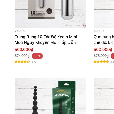
YEAIN
BAILE
Trứng Rung 10 Tốc Độ Yeain Mini -
Que rung h
Mua Ngay Khuyến Mãi Hấp Dẫn
chế độ, kí
500.000₫
500.000₫
574.000₫
675.000₫
-13%
(177)
(14