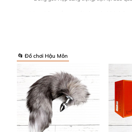
Những thông số vượt trội này giúp
kính falloi
tê tái mạnh mẽ. Kết hợp gel bôi trơn gốc nước đ
Lý Do Nên Sở Hữu Stimulator Kính P
📂 Đồ chơi Hậu Môn
Từ thương hiệu Mỹ uy tín,
đồ chơi massage kí
hay các vùng nhạy cảm, mang lại sự êm ái vượ
Sử dụng linh hoạt: Làm nóng dưới vòi nước c
còn là kiệt tác nghệ thuật nâng tầm bộ sưu t
Hướng Dẫn Sử Dụng & Bảo Quản Siêu
Rửa sạch
kính kích thích
trước và sau mỗi lần
Chúng tôi cam kết mang đến
stimulator anal 