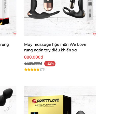
 rung
Máy massage hậu môn We Love
rung ngón tay điều khiển xa
880.000₫
1.128.000₫
-22%
(75)