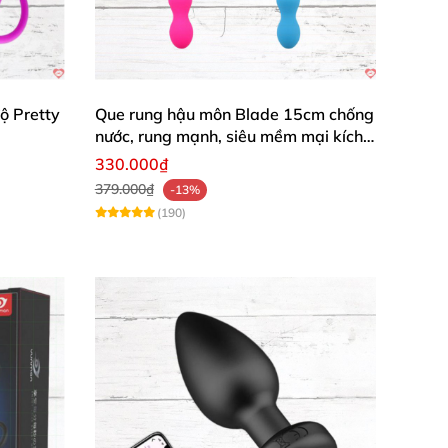
ộ Pretty
Que rung hậu môn Blade 15cm chống
nước, rung mạnh, siêu mềm mại kích
thích
330.000₫
379.000₫
-13%
(190)