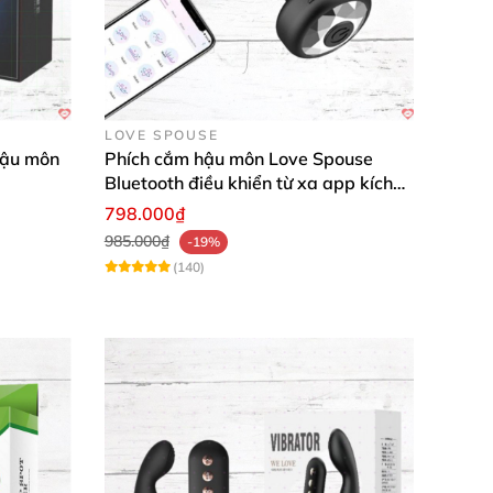
LOVE SPOUSE
hậu môn
Phích cắm hậu môn Love Spouse
Bluetooth điều khiển từ xa app kích
thích
798.000₫
985.000₫
-19%
(140)