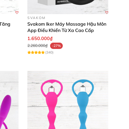
SVAKOM
 Tăng
Svakom Iker Máy Massage Hậu Môn
App Điều Khiển Từ Xa Cao Cấp
1.650.000₫
g và thoải mái tuyệt đối! Dùng vài lần là mê
2.260.000₫
-27%
(340)
Trải nghiệm siêu tiện lợi, đáng đầu tư trăm
t kính an toàn, dùng lâu vẫn như mới luôn!"
ng tư. Với thiết kế thanh lịch và thông số