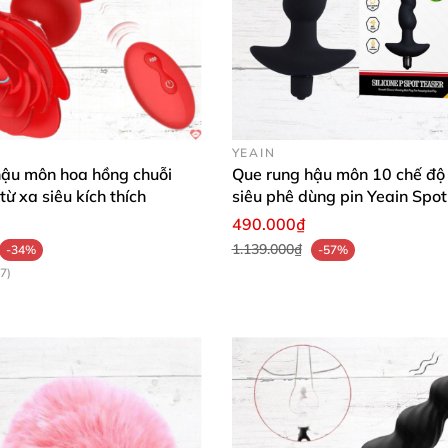
YEAIN
hậu môn hoa hồng chuỗi
Que rung hậu môn 10 chế độ
từ xa siêu kích thích
siêu phê dùng pin Yeain Spot
490.000₫
1.139.000₫
-34%
-57%
7)