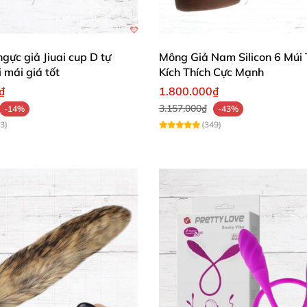
ngực giả Jiuai cup D tự
Mông Giả Nam Silicon 6 Múi
i mái giá tốt
Kích Thích Cực Mạnh
₫
1.800.000₫
ng khủng khiếp, chất liệu cao cấp cho cảm giác sang trọn
3.157.000₫
-14%
-43%
3)
(349)
cm lý tưởng cho newbie, cảm giác mát lạnh tê tái đã lắm! 
t lấp lánh, massage hậu môn êm ru không hề khó chịu. Chấ
 đồng hành gợi cảm, đáng tin cậy cho mọi khoảnh khắc riê
ao và sự sang trọng đích thực!
🛒