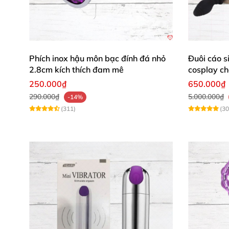
Phích inox hậu môn bạc đính đá nhỏ
Đuôi cáo si
2.8cm kích thích đam mê
cosplay ch
250.000₫
650.000₫
290.000₫
5.000.000₫
-14%
(311)
(30