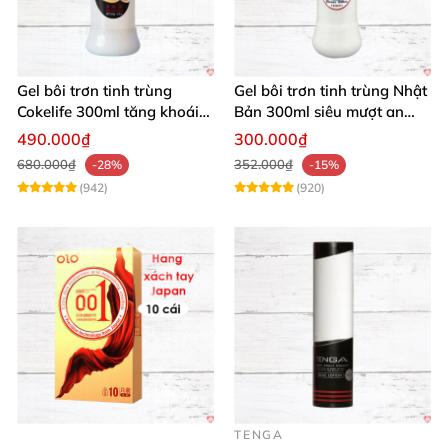
Gel bôi trơn tinh trùng
Gel bôi trơn tinh trùng Nhật
Cokelife 300ml tăng khoái
Bản 300ml siêu mượt an
cảm, an toàn
toàn cho yêu
490.000₫
300.000₫
680.000₫
352.000₫
-28%
-15%
(942)
(920)
TENGA