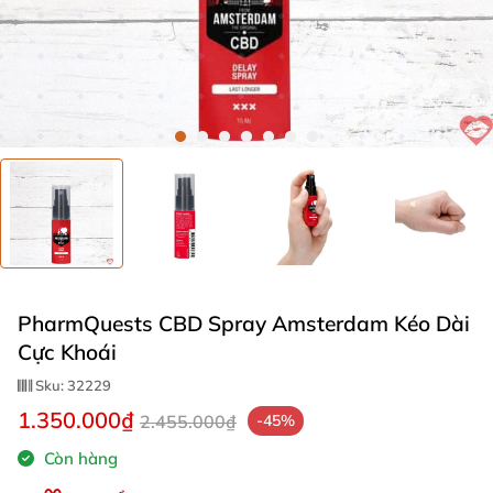
PharmQuests CBD Spray Amsterdam Kéo Dài
Cực Khoái
Sku:
32229
1.350.000₫
2.455.000₫
-45%
Còn hàng