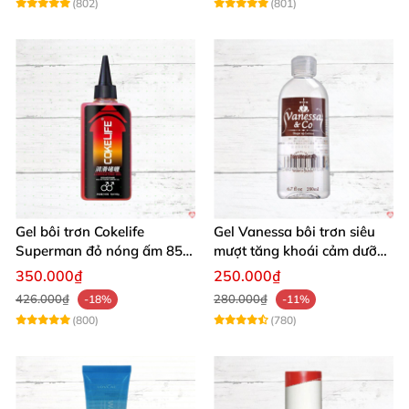
(802)
(801)
Gel bôi trơn Cokelife
Gel Vanessa bôi trơn siêu
Superman đỏ nóng ấm 85g
mượt tăng khoái cảm dưỡng
giảm đau rát
ẩm 200ml
350.000₫
250.000₫
426.000₫
280.000₫
-18%
-11%
(800)
(780)