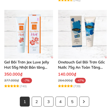
(741)
Gel Bôi Trơn Jex Luve Jelly
Onetouch Gel Bôi Trơn Gốc
Hot 55g Nhật Bản tăng
Nước 75g An Toàn Tăng
khoái cảm nữ dễ sử dụng
Khoái Cảm
350.000₫
140.000₫
377.000₫
264.000₫
-7%
-47%
(740)
(739)
1
2
3
4
5