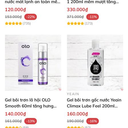
nước mát lạnh an toàn mềm
1 200ml mềm mượt tăng
mại
khoái cảm
120.000₫
330.000₫
153.000₫
371.000₫
-22%
-11%
(735)
(173)
YEAIN
Gel bôi trơn lô hội OLO
Gel bôi trơn gốc nước Yeain
Smooth 60ml tăng hưng
Climax Lube Feel 200ml
phấn, dễ chịu
chất lượng
140.000₫
160.000₫
161.000₫
190.000₫
-13%
-16%
(58)
(52)