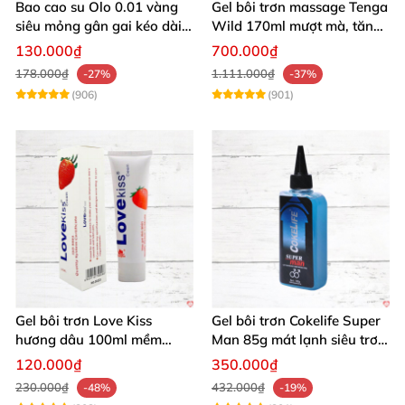
Bao cao su Olo 0.01 vàng
Gel bôi trơn massage Tenga
siêu mỏng gân gai kéo dài
Wild 170ml mượt mà, tăng
yêu đỉnh
khoái cảm
130.000₫
700.000₫
178.000₫
1.111.000₫
-27%
-37%
(906)
(901)
Gel bôi trơn Love Kiss
Gel bôi trơn Cokelife Super
hương dâu 100ml mềm
Man 85g mát lạnh siêu trơn
mượt an toàn thơm
an toàn
120.000₫
350.000₫
230.000₫
432.000₫
-48%
-19%