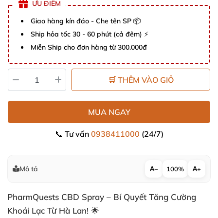
ƯU ĐIỂM
Giao hàng kín đáo - Che tên SP 📦
Ship hỏa tốc 30 - 60 phút (cả đêm) ⚡
Miễn Ship cho đơn hàng từ 300.000đ
🛒 THÊM VÀO GIỎ
MUA NGAY
📞 Tư vấn
0938411000
(24/7)
Mô tả
−
100%
+
PharmQuests CBD Spray – Bí Quyết Tăng Cường
Khoái Lạc Từ Hà Lan! 🌟