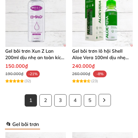
Gel bôi trơn Xun Z Lan
Gel bôi trơn lô hội Shell
200ml dịu nhẹ an toàn kích
Aloe Vera 100ml dịu nhẹ
thích sảng khoái
tăng khoái cảm
150.000₫
240.000₫
190.000₫
260.000₫
-21%
-8%
(32)
(23)
1
2
3
4
5
📂 Gel bôi trơn