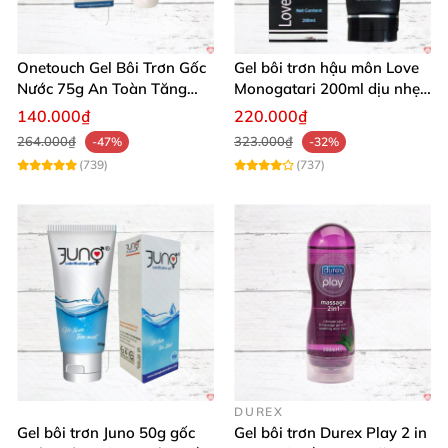
Onetouch Gel Bôi Trơn Gốc
Gel bôi trơn hậu môn Love
Nước 75g An Toàn Tăng
Monogatari 200ml dịu nhẹ,
Khoái Cảm
an toàn
140.000₫
220.000₫
264.000₫
323.000₫
-47%
-32%
(739)
(737)
DUREX
Gel bôi trơn Juno 50g gốc
Gel bôi trơn Durex Play 2 in