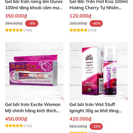
Gel bôi trơn nóng ấm Durex
Gel Bôi Trơn Hot Kiss 100ml
100ml tăng khoái cảm mượt
Hương Cherry Tự Nhiên
mà
Mượt Mà
350.000₫
120.000₫
384.000₫
200.000₫
-9%
-40%
(748)
(743)
Gel bôi trơn Excite Woman
Gel bôi trơn Wet Stuff
Mỹ chính hãng kích thích
Ignight 30g se khít tăng
khoái cảm nữ
khoái cảm nữ hiệu quả
450.000₫
420.000₫
(742)
583.000₫
-28%