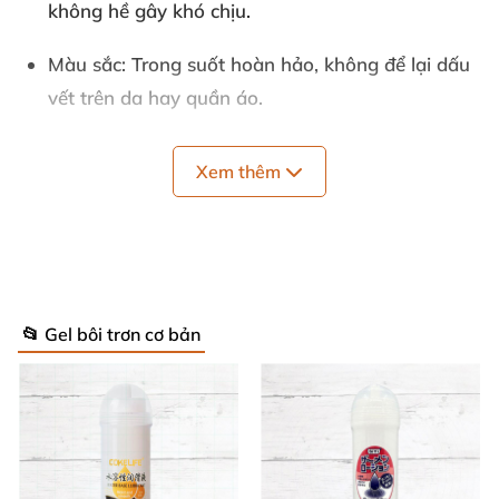
không hề gây khó chịu.
Màu sắc
: Trong suốt hoàn hảo, không để lại dấu
vết trên da hay quần áo.
Hiệu quả chính
: Giảm độ nhạy cảm, làm mát da
Xem thêm
êm ái, dưỡng ẩm vùng kín hiệu quả. ❄️
Đặc tính
: Không dùng để ăn, tương thích tuyệt
đối với bao cao su và đồ chơi tình dục từ mọi
chất liệu.
📂 Gel bôi trơn cơ bản
Bao bì
: Chai xịt tiện lợi, sử dụng siêu dễ dàng.
Xuất xứ
: Sản xuất tại Hà Lan – Chất lượng châu
Âu chuẩn mực cao cấp.