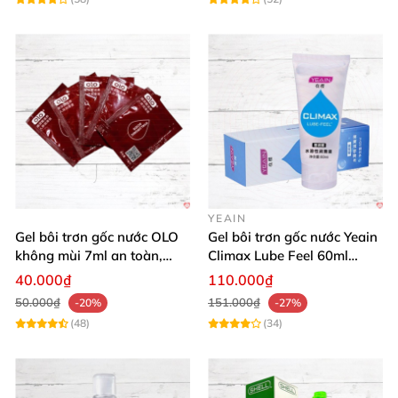
YEAIN
Gel bôi trơn gốc nước OLO
Gel bôi trơn gốc nước Yeain
không mùi 7ml an toàn,
Climax Lube Feel 60ml
chất lượng
Thăng hoa tối ưu
40.000₫
110.000₫
50.000₫
151.000₫
-20%
-27%
(48)
(34)