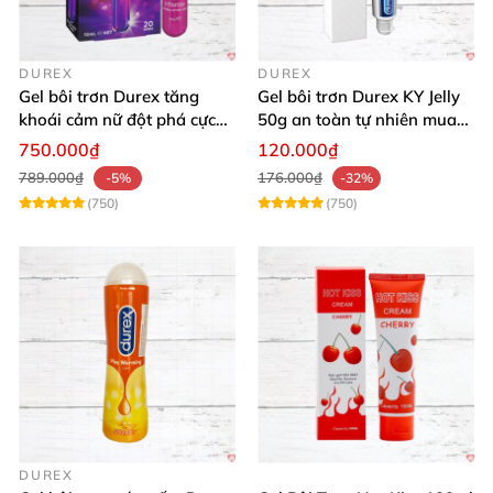
DUREX
DUREX
Gel bôi trơn Durex tăng
Gel bôi trơn Durex KY Jelly
khoái cảm nữ đột phá cực
50g an toàn tự nhiên mua
thích
ngay
750.000₫
120.000₫
789.000₫
176.000₫
-5%
-32%
(750)
(750)
DUREX