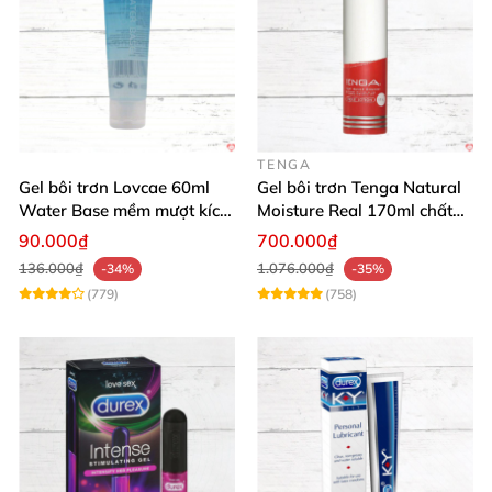
TENGA
Gel bôi trơn Lovcae 60ml
Gel bôi trơn Tenga Natural
Water Base mềm mượt kích
Moisture Real 170ml chất
thích
lượng cao mềm mượt an
90.000₫
700.000₫
toàn
136.000₫
1.076.000₫
-34%
-35%
(779)
(758)