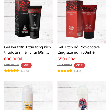
Gel bôi trơn Titan tăng kích
Gel Titan đỏ Provocative
thước tự nhiên chai 50ml
tăng size nam 50ml 💪
siêu mạnh
600.000₫
550.000₫
638.000₫
794.000₫
-6%
-31%
(1,339)
(1,334)