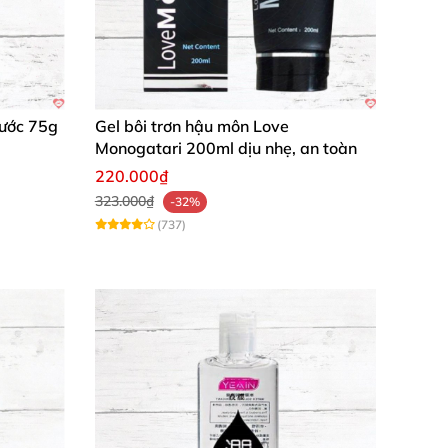
Nước 75g
Gel bôi trơn hậu môn Love
Monogatari 200ml dịu nhẹ, an toàn
220.000₫
323.000₫
-32%
(737)