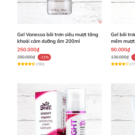
Gel Vanessa bôi trơn siêu mượt tăng
Gel bôi t
Mua ngay gel bôi trơn Moscow Vlumaya 5L từ 
khoái cảm dưỡng ẩm 200ml
mềm mượt 
kiệm, mịn màng lâu dài. Đừng chần chừ, hành
250.000₫
90.000₫
280.000₫
136.000₫
-11%
(780)
(77