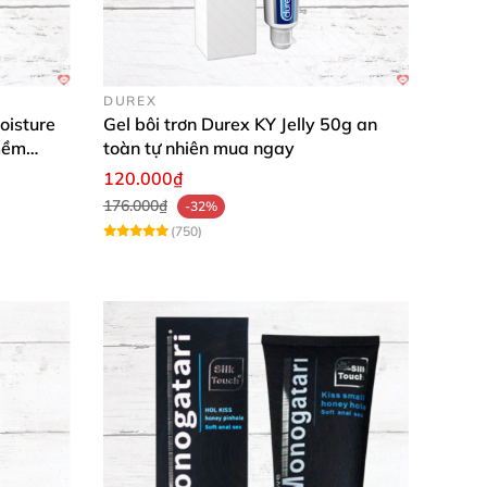
DUREX
oisture
Gel bôi trơn Durex KY Jelly 50g an
 nay và cảm nhận sự khác biệt siêu tiết
mềm
toàn tự nhiên mua ngay
120.000₫
176.000₫
-32%
(750)