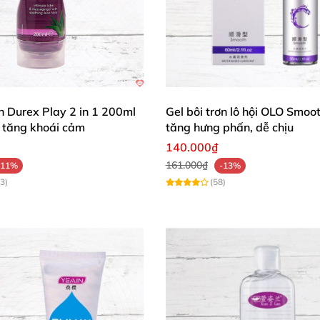
ơn Durex Play 2 in 1 200ml
Gel bôi trơn lô hội OLO Smoo
tăng khoái cảm
tăng hưng phấn, dễ chịu
140.000₫
161.000₫
-11%
-13%
3)
(58)