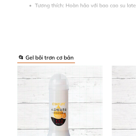
Tương thích
: Hoàn hảo với bao cao su latex
Đóng gói
: Canister kèm vòi дозатор tiện 
Những đặc tính này giúp gel s lubricant nền n
propylene glycol, hydroxyethylcellulose, benzoa
độc hại, sản phẩm dịu nhẹ chăm sóc vùng kín,
📂 Gel bôi trơn cơ bản
✨ Lợi Ích Tuyệt Vời Của Gel Trơn 
Gel Moscow Vlumaya 5L mang lại độ trơn mịn 
không khô nhanh mà giữ ẩm suốt quá trình, gi
Sản phẩm tăng độ nhạy cảm, cảm giác chạm m
hảo làm gel bôi trơn âm đạo hoặc gel bôi trơ
Cách sử dụng siêu đơn giản
📋