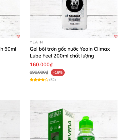
YEAIN
th 60ml
Gel bôi trơn gốc nước Yeain Climax
Lube Feel 200ml chất lượng
160.000₫
190.000₫
-16%
(52)