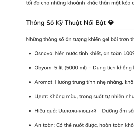
tối đa cho những khoảnh khắc thân mật kéo dài
Thông Số Kỹ Thuật Nổi Bật 💎
Những thông số ấn tượng khiến gel bôi trơn
Osnova
: Nền nước tinh khiết, an toàn 10
Obyom
: 5 lít (5000 ml) – Dung tích khổng l
Aromat
: Hương trung tính nhẹ nhàng, khô
Цвет
: Không màu, trong suốt tự nhiên như
Hiệu quả
: Uвлажняющий – Dưỡng ẩm sâu, g
An toàn
: Có thể nuốt được, hoàn toàn khô