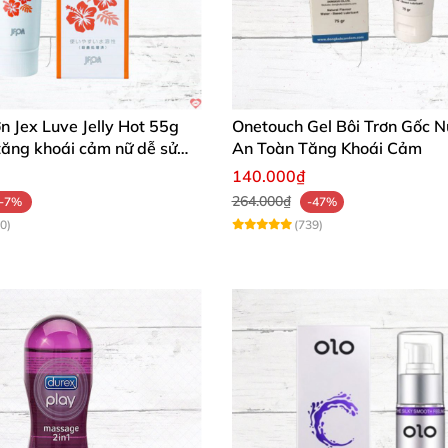
ơn Jex Luve Jelly Hot 55g
Onetouch Gel Bôi Trơn Gốc 
tăng khoái cảm nữ dễ sử
An Toàn Tăng Khoái Cảm
140.000₫
264.000₫
-7%
-47%
0)
(739)