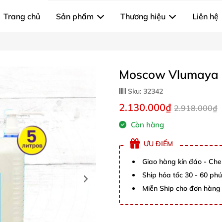
Trang chủ
Sản phẩm
Thương hiệu
Liên hệ
Moscow Vlumaya G
Sku:
32342
2.130.000₫
2.918.000₫
Còn hàng
ƯU ĐIỂM
Giao hàng kín đáo - Che
Ship hỏa tốc 30 - 60 ph
Miễn Ship cho đơn hàng