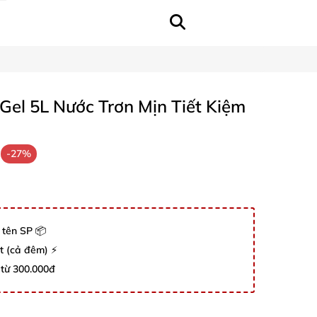
el 5L Nước Trơn Mịn Tiết Kiệm
-27%
 tên SP 📦
út (cả đêm) ⚡
 từ 300.000đ