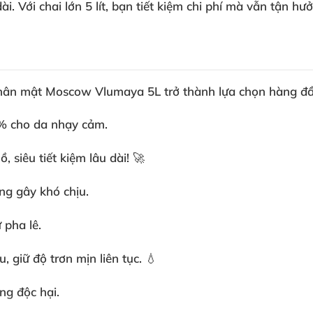
. Với chai lớn 5 lít, bạn tiết kiệm chi phí mà vẫn tận hưở
 thân mật Moscow Vlumaya 5L trở thành lựa chọn hàng đầ
0% cho da nhạy cảm.
ồ, siêu tiết kiệm lâu dài! 🚀
ng gây khó chịu.
 pha lê.
iữ độ trơn mịn liên tục. 💧
ng độc hại.