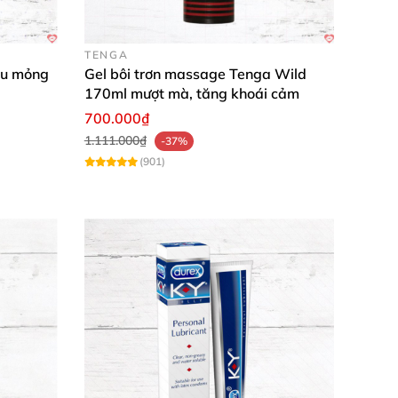
TENGA
êu mỏng
Gel bôi trơn massage Tenga Wild
170ml mượt mà, tăng khoái cảm
700.000₫
1.111.000₫
-37%
(901)
 khen trơn tru suốt buổi. Nền nước dịu nhẹ,
 Độ ẩm kéo dài, rửa sạch nhanh, làm mọi
 rệt. Chai lớn dùng thoải mái, chất lượng Nga