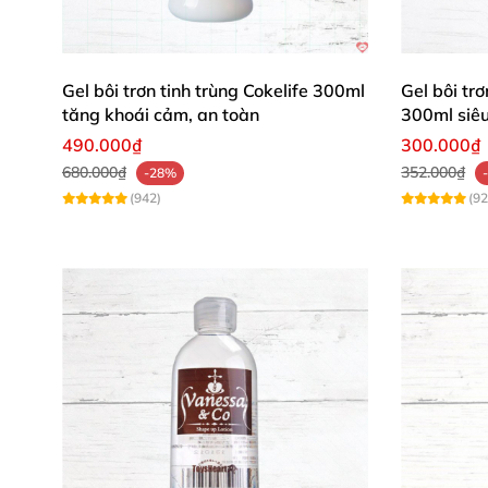
Thoa lượng vừa đủ lên vùng kín, bao cao s
Gel bôi trơn tinh trùng Cokelife 300ml
Gel bôi tr
Lặp lại nếu cần, rửa sạch dễ dàng bằng n
tăng khoái cảm, an toàn
300ml siêu
490.000₫
300.000₫
Từ Nga chính hãng, gel bôi trơn Moscow Vlum
680.000₫
352.000₫
-28%
(942)
(92
⭐ Nhận Xét Từ Khách Hàng Thực Tế 
Nguyễn Thị Lan (Hà Nội)
: "Gel Moscow Vlumay
da nhạy cảm như mình dùng thoải mái không 
Trần Minh Quân (TP.HCM)
: "Chai 5L tiết kiệ
khoảnh khắc thân mật tiện lợi hơn bao giờ hết
Lê Hương Giang (Đà Nẵng)
: "Yêu gel s lubri
xịn sò đáng mua lắm!" 🌟