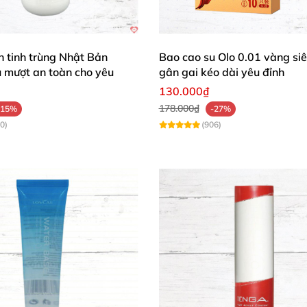
u hoặc đồ chơi.
ơn tinh trùng Nhật Bản
Bao cao su Olo 0.01 vàng si
ước ấm + xà phòng.
 mượt an toàn cho yêu
gân gai kéo dài yêu đỉnh
130.000₫
aya đạt chuẩn an toàn cao, phù hợp mọi lứa tuổi.
178.000₫
-15%
-27%
0)
(906)
⭐
a 5L mịn màng kinh khủng, dùng hoài không hết, partner
hề kích ứng! ❤️"
m thật sự, tương thích siêu tốt với bao cao su và đồ chơi.
!" 😍
cant này vì tự nhiên không mùi, tăng cảm giác nhạy bén rõ