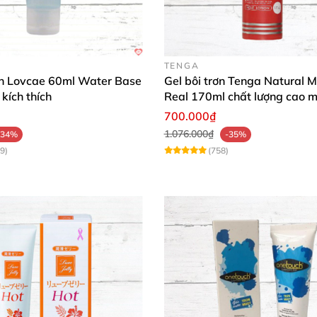
TENGA
rơn Lovcae 60ml Water Base
Gel bôi trơn Tenga Natural M
chúng tôi để nâng tầm khoái lạc!
Thêm vào giỏ hàng hôm
kích thích
Real 170ml chất lượng cao 
mượt an toàn
 động ngay! 🛒🚀
700.000₫
1.076.000₫
-34%
-35%
9)
(758)