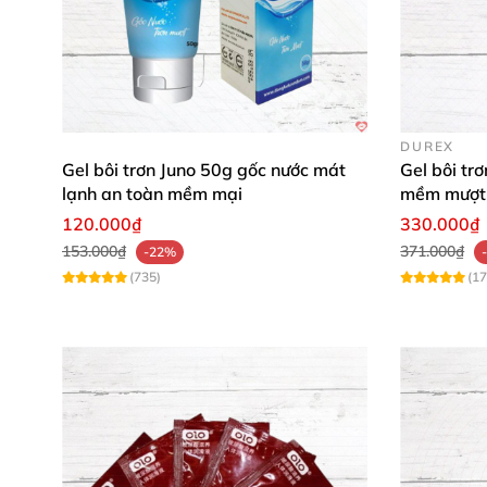
DUREX
Gel bôi trơn Juno 50g gốc nước mát
Gel bôi tr
lạnh an toàn mềm mại
mềm mượt 
120.000₫
330.000₫
153.000₫
371.000₫
-22%
(735)
(17