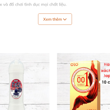
 và đồ chơi tình dục mọi chất liệu.
lợi, dễ bơm sử dụng.
Xem thêm
ước vượt xa các loại gel bôi trơn thông thường. Thành phầ
te natri, sorbate kali, axit lactic, inulin và alpha-oligo
 tăng khoái cảm tự nhiên. ✨
Nền Nước Moscow Vlumaya ✨
bền bỉ cho quan hệ tự nhiên, sử dụng với bao cao su ha
úp bạn "tắm" trong sự dễ chịu. Chai lớn 5L lý tưởng cho
ịn màng tự nhiên. Dễ rửa sạch chỉ bằng nước ấm và xà
n đa năng cho mọi nhu cầu.