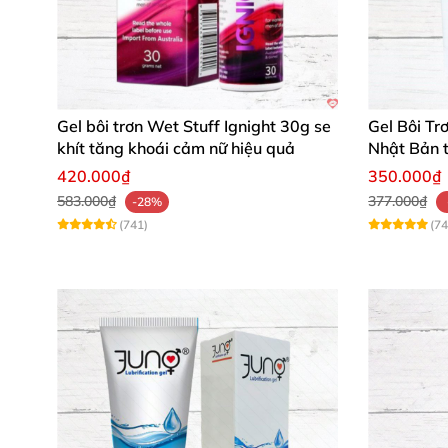
Gel bôi trơn Wet Stuff Ignight 30g se
Gel Bôi Tr
khít tăng khoái cảm nữ hiệu quả
Nhật Bản 
dụng
420.000₫
350.000₫
583.000₫
377.000₫
-28%
(741)
(74