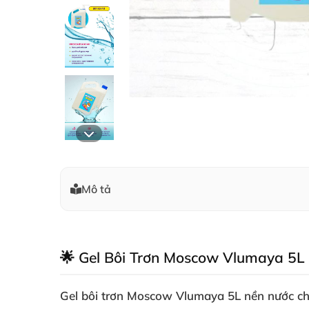
Mô tả
🌟 Gel Bôi Trơn Moscow Vlumaya 5L –
Gel bôi trơn Moscow Vlumaya 5L nền nước ch