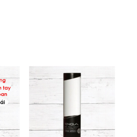
n tự nhiên bao gồm nước tinh khiết, glycerin,
saccharide. Không gluten, không chất bảo quản
y đồ chơi thân mật. Dù nền nước, sản phẩm
 sử dụng thường xuyên mà không lo hết. 😊
 phòng, không để dính bẩn quần áo. Hoàn