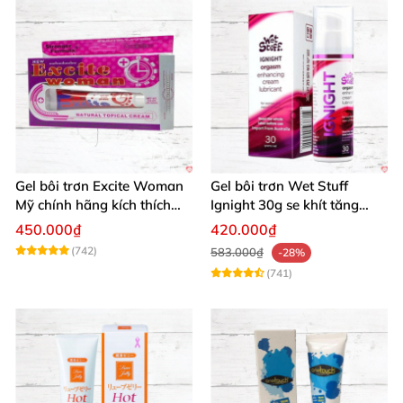
Gel bôi trơn Excite Woman
Gel bôi trơn Wet Stuff
Mỹ chính hãng kích thích
Ignight 30g se khít tăng
khoái cảm nữ
khoái cảm nữ hiệu quả
450.000₫
420.000₫
(742)
583.000₫
-28%
(741)