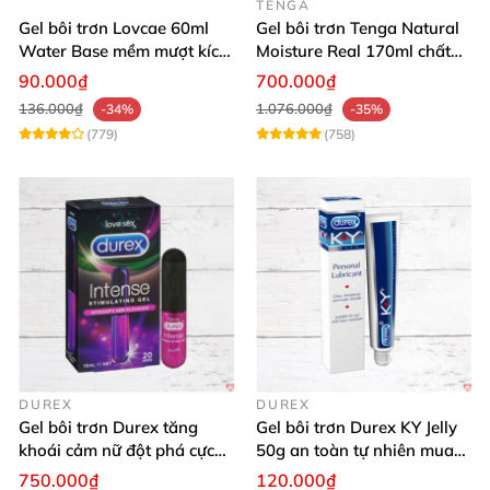
TENGA
Gel bôi trơn Lovcae 60ml
Gel bôi trơn Tenga Natural
Water Base mềm mượt kích
Moisture Real 170ml chất
thích
lượng cao mềm mượt an
90.000₫
700.000₫
toàn
136.000₫
1.076.000₫
-34%
-35%
(779)
(758)
DUREX
DUREX
Gel bôi trơn Durex tăng
Gel bôi trơn Durex KY Jelly
khoái cảm nữ đột phá cực
50g an toàn tự nhiên mua
thích
ngay
750.000₫
120.000₫