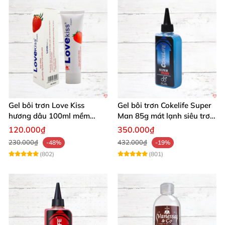
Gel bôi trơn Love Kiss
Gel bôi trơn Cokelife Super
hương dâu 100ml mềm
Man 85g mát lạnh siêu trơn
mượt an toàn thơm
an toàn
120.000₫
350.000₫
230.000₫
432.000₫
-48%
-19%
(802)
(801)