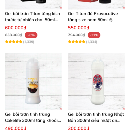
Gel bôi trơn Titan tăng kích
Gel Titan đỏ Provocative
thước tự nhiên chai 50ml
tăng size nam 50ml 💪
siêu mạnh
600.000₫
550.000₫
638.000₫
794.000₫
-6%
-31%
(1,339)
(1,334)
Gel bôi trơn tinh trùng
Gel bôi trơn tinh trùng Nhật
Cokelife 300ml tăng khoái
Bản 300ml siêu mượt an
cảm, an toàn
toàn cho yêu
490.000₫
300.000₫