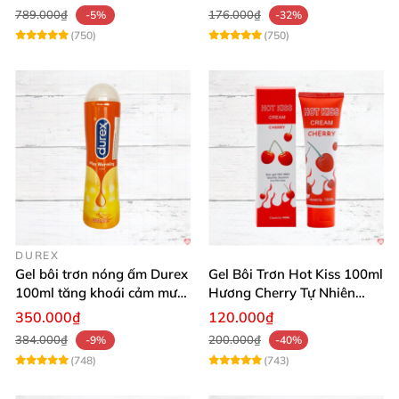
789.000₫
176.000₫
-5%
-32%
(750)
(750)
DUREX
Gel bôi trơn nóng ấm Durex
Gel Bôi Trơn Hot Kiss 100ml
100ml tăng khoái cảm mượt
Hương Cherry Tự Nhiên
mà
Mượt Mà
350.000₫
120.000₫
384.000₫
200.000₫
-9%
-40%
(748)
(743)