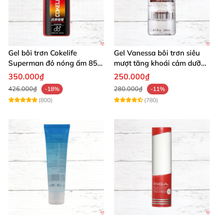
Gel bôi trơn Cokelife
Gel Vanessa bôi trơn siêu
Superman đỏ nóng ấm 85g
mượt tăng khoái cảm dưỡng
giảm đau rát
ẩm 200ml
350.000₫
250.000₫
426.000₫
280.000₫
-18%
-11%
(800)
(780)