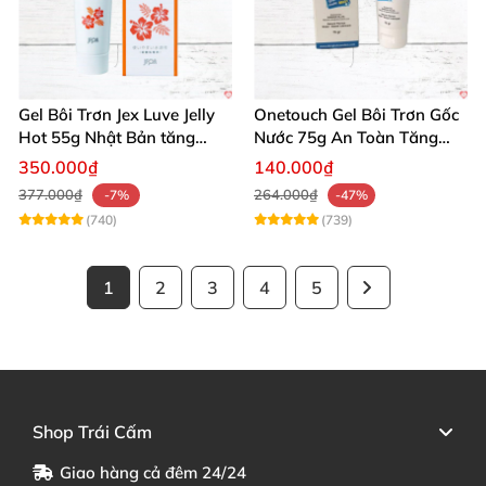
Gel Bôi Trơn Jex Luve Jelly
Onetouch Gel Bôi Trơn Gốc
Hot 55g Nhật Bản tăng
Nước 75g An Toàn Tăng
khoái cảm nữ dễ sử dụng
Khoái Cảm
350.000₫
140.000₫
377.000₫
264.000₫
-7%
-47%
(740)
(739)
1
2
3
4
5
Shop Trái Cấm
Giao hàng cả đêm 24/24