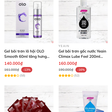
YEAIN
Gel bôi trơn lô hội OLO
Gel bôi trơn gốc nước Yeain
Smooth 60ml tăng hưng
Climax Lube Feel 200ml
phấn, dễ chịu
chất lượng
140.000₫
160.000₫
161.000₫
190.000₫
-13%
-16%
(58)
(52)