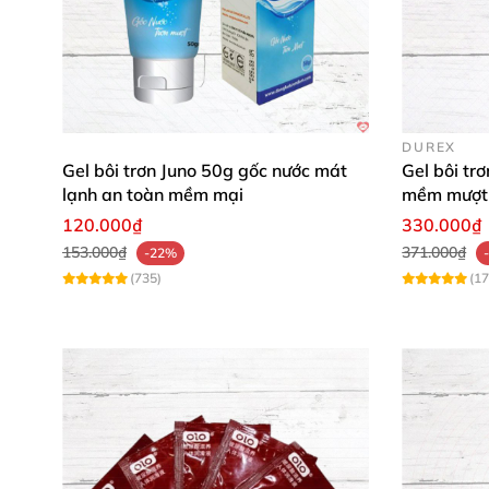
DUREX
Gel bôi trơn Juno 50g gốc nước mát
Gel bôi tr
lạnh an toàn mềm mại
mềm mượt 
120.000₫
330.000₫
153.000₫
371.000₫
-22%
(735)
(17