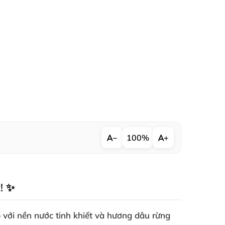
−
100%
+
! ✨
 với nền nước tinh khiết và hương dâu rừng