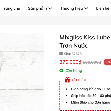
Trang chủ
Sản phẩm
Thương hiệu
Liên hệ
Mixgliss Kiss Lu
Trơn Nước
Sku:
32678
370.000₫
500.000₫
-2
Còn hàng
ƯU ĐIỂM
Giao hàng kín đáo - Che
Ship hỏa tốc 30 - 60 ph
Miễn Ship cho đơn hàng