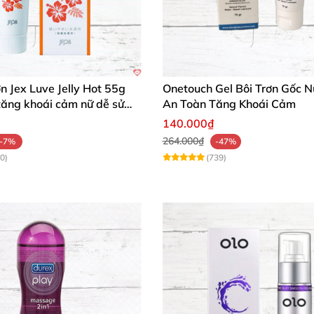
ơn Jex Luve Jelly Hot 55g
Onetouch Gel Bôi Trơn Gốc 
tăng khoái cảm nữ dễ sử
An Toàn Tăng Khoái Cảm
140.000₫
264.000₫
-7%
-47%
0)
(739)