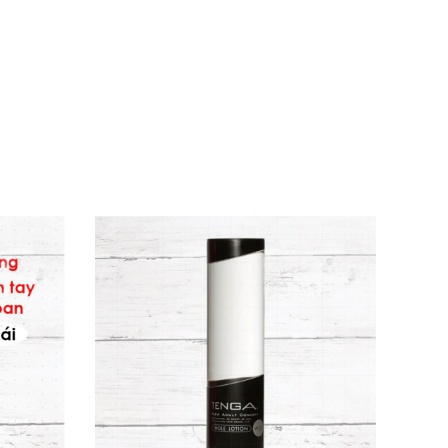
thanol, hương liệu, sodium polyacrylate,
osphate. Chất lượng châu Âu chuẩn mực, mang