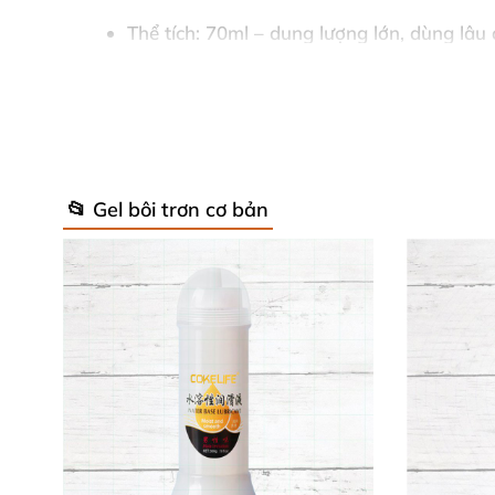
Thể tích
: 70ml – dung lượng lớn, dùng lâu 
Hương thơm
: Dâu rừng ngọt ngào, gợi cả
Màu sắc
: Không màu, trong suốt tự nhiên.
Tác dụng
: Dưỡng ẩm, làm lành da hiệu quả 
📂 Gel bôi trơn cơ bản
Ăn được
: Không – tập trung tối ưu độ trơn
Tương thích
: Hoàn hảo với đồ chơi mọi loạ
Bao bì
: Tuýp tiện lợi, dễ mang theo mọi nơi
Thành phần cao cấp từ Pháp bao gồm nước, gly
allantoin, ethylhexylglycerin, bột nước ép l
đến trải nghiệm đỉnh cao! 🇫🇷