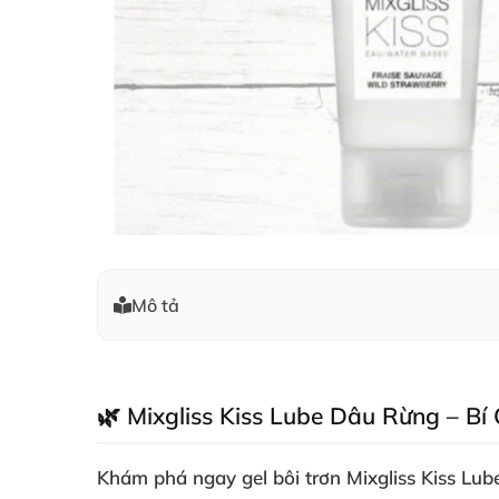
Mô tả
🌿 Mixgliss Kiss Lube Dâu Rừng – B
Khám phá ngay
gel bôi trơn Mixgliss Kiss L