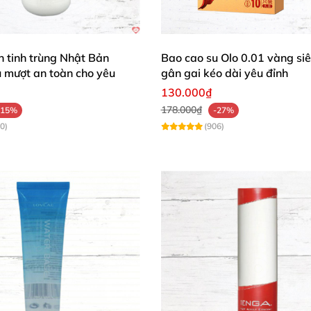
 Toàn Tuyệt Đối
ơn tinh trùng Nhật Bản
Bao cao su Olo 0.01 vàng si
 vùng kín, bao cao su hoặc đồ chơi. Lặp lại nếu cần để g
 mượt an toàn cho yêu
gân gai kéo dài yêu đỉnh
ại vết tích. Sử dụng thường xuyên để mọi khoảnh khắc 
130.000₫
178.000₫
-15%
-27%
0)
(906)
– Chứng Minh Chất Lượng!
dâu rừng siêu mịn màng, hương thơm ngọt lịm khiến mình
😍
, an toàn tuyệt vời với bao cao su và đồ chơi. Vợ chồng 