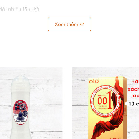
dài nhiều lần. 📦
m quyến rũ. 🍓
Xem thêm
 ✨
vượt trội. 🛡️
 thuần túy.
i và bao cao su. ✅
.
cerin, propylene glycol, hydroxyethylcellulose, phenoxye
á lô hội, dinatrium phosphate, polysorbate 60, sodium ph