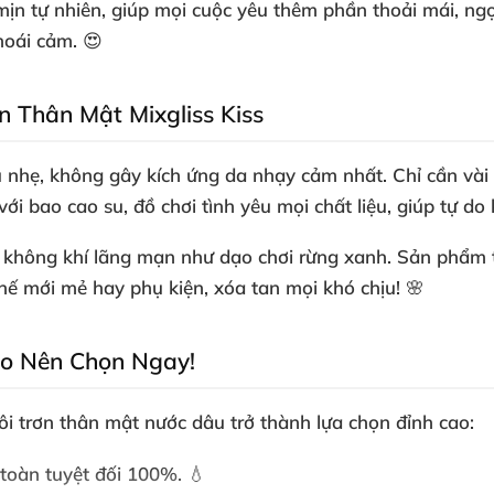
mịn tự nhiên, giúp mọi cuộc yêu thêm phần thoải mái, n
hoái cảm. 😍
n Thân Mật Mixgliss Kiss
 nhẹ, không gây kích ứng da nhạy cảm nhất. Chỉ cần vài g
ới bao cao su, đồ chơi tình yêu mọi chất liệu, giúp tự d
không khí lãng mạn như dạo chơi rừng xanh. Sản phẩm t
ế mới mẻ hay phụ kiện, xóa tan mọi khó chịu! 🌸
 Do Nên Chọn Ngay!
bôi trơn thân mật nước dâu
trở thành lựa chọn đỉnh cao:
 toàn tuyệt đối 100%. 💧