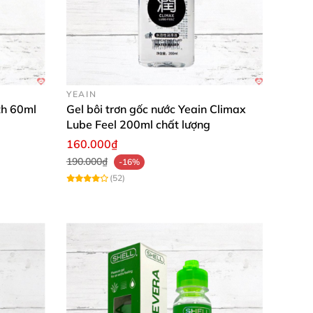
YEAIN
th 60ml
Gel bôi trơn gốc nước Yeain Climax
Lube Feel 200ml chất lượng
160.000₫
190.000₫
-16%
(52)