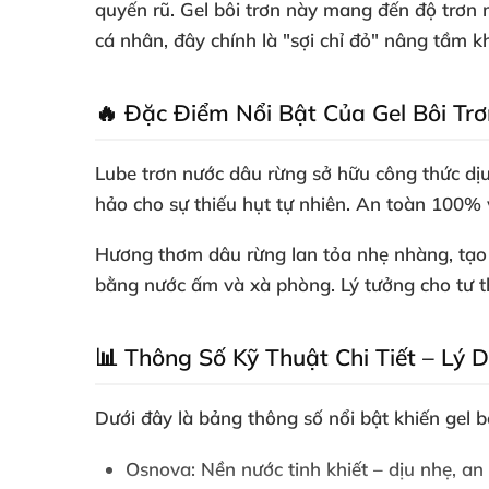
quyến rũ. Gel bôi trơn này mang đến độ trơn 
cá nhân, đây chính là "sợi chỉ đỏ" nâng tầm k
🔥 Đặc Điểm Nổi Bật Của Gel Bôi Trơ
Lube trơn nước dâu rừng
sở hữu công thức dịu
hảo cho sự thiếu hụt tự nhiên. An toàn 100% v
Hương thơm dâu rừng lan tỏa nhẹ nhàng, tạo 
bằng nước ấm và xà phòng. Lý tưởng cho tư th
📊 Thông Số Kỹ Thuật Chi Tiết – Lý
Dưới đây là bảng thông số nổi bật khiến
gel 
Osnova
: Nền nước tinh khiết – dịu nhẹ, an