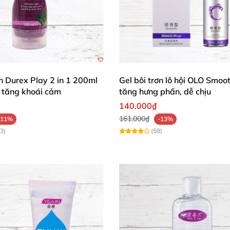
ơn Durex Play 2 in 1 200ml
Gel bôi trơn lô hội OLO Smoo
tăng khoái cảm
tăng hưng phấn, dễ chịu
140.000₫
161.000₫
-11%
-13%
3)
(58)