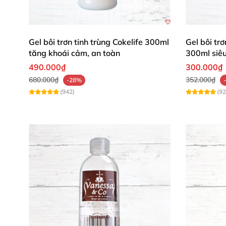
🛡️ Hướng Dẫn Sử Dụng Đơn Giản, An
Gel bôi trơn tinh trùng Cokelife 300ml
Gel bôi tr
Thoa lượng
smazka thân mật nước
vừa đủ lên
tăng khoái cảm, an toàn
300ml siêu
chóng bằng nước ấm pha xà phòng, không để l
490.000₫
300.000₫
680.000₫
352.000₫
-28%
(942)
(92
⭐ Nhận Xét Từ Khách Hàng Thực Tế 
Nguyễn Thị Lan, Hà Nội
: "Gel Mixgliss Kiss 
khô ráp, chất lượng Pháp thật sự đáng tiền!" 
Trần Minh Tuấn, TP.HCM
: "Độ trơn kinh ngạc