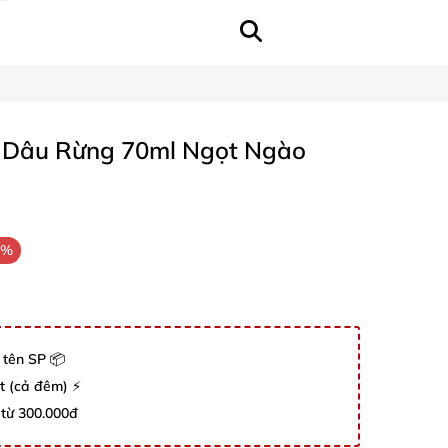
be Dâu Rừng 70ml Ngọt Ngào
6%
 tên SP 📦
út (cả đêm) ⚡
 từ 300.000đ