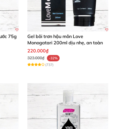
Nước 75g
Gel bôi trơn hậu môn Love
Monogatari 200ml dịu nhẹ, an toàn
220.000₫
323.000₫
-32%
(737)