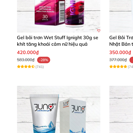
Gel bôi trơn Wet Stuff Ignight 30g se
Gel Bôi Tr
khít tăng khoái cảm nữ hiệu quả
Nhật Bản 
dụng
420.000₫
350.000₫
583.000₫
377.000₫
-28%
(741)
(74