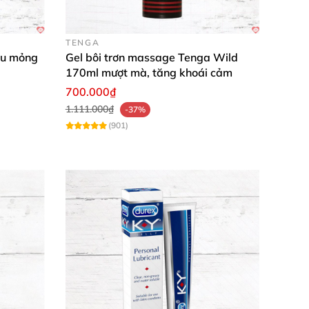
TENGA
êu mỏng
Gel bôi trơn massage Tenga Wild
iữ độ mịn màng liên tục. Rửa sạch nhanh
170ml mượt mà, tăng khoái cảm
thêm thăng hoa! 🚀
700.000₫
1.111.000₫
-37%
(901)
 mê ngay từ lần đầu. Dùng thoải mái không hề
mình dùng mãi không chán, cảm giác tự nhiên