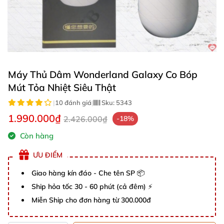
Máy Thủ Dâm Wonderland Galaxy Co Bóp
Mút Tỏa Nhiệt Siêu Thật
|
10 đánh giá
|
Sku:
5343
1.990.000₫
2.426.000₫
-18%
Còn hàng
ƯU ĐIỂM
Giao hàng kín đáo - Che tên SP 📦
Ship hỏa tốc 30 - 60 phút (cả đêm) ⚡
Miễn Ship cho đơn hàng từ 300.000đ