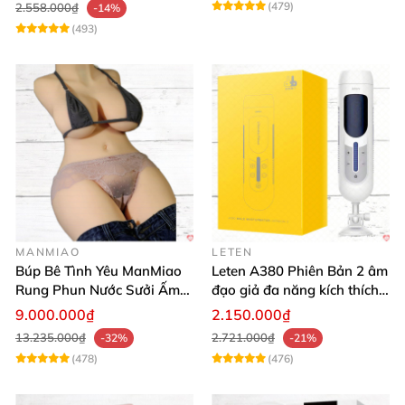
(479)
2.558.000₫
-14%
(493)
MANMIAO
LETEN
Búp Bê Tình Yêu ManMiao
Leten A380 Phiên Bản 2 âm
Rung Phun Nước Sưởi Ấm
đạo giả đa năng kích thích
Thông Minh
cực mạnh
9.000.000₫
2.150.000₫
13.235.000₫
2.721.000₫
-32%
-21%
(478)
(476)