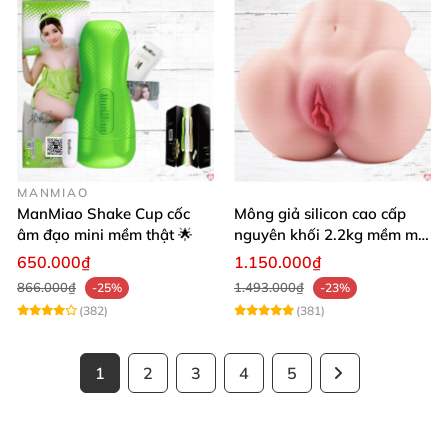
MANMIAO
ManMiao Shake Cup cốc
Mông giả silicon cao cấp
âm đạo mini mềm thật 🌟
nguyên khối 2.2kg mềm mại
khít bóp cực thật
650.000₫
1.150.000₫
866.000₫
1.493.000₫
-25%
-23%
(382)
(381)
1
2
3
4
5