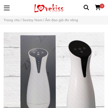
0
Trang chủ
/
Sextoy Nam
/
Âm đạo giả đa năng