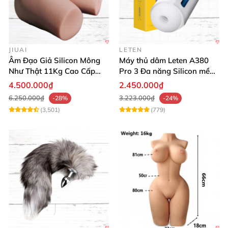
JIUAI
LETEN
Âm Đạo Giả Silicon Mông
Máy thủ dâm Leten A380
Như Thật 11Kg Cao Cấp
Pro 3 Đa năng Silicon mềm
Tăng Khoái Cảm
mại Cảm giác thật
4.500.000₫
2.450.000₫
6.250.000₫
3.223.000₫
-28%
-24%
(3,501)
(779)