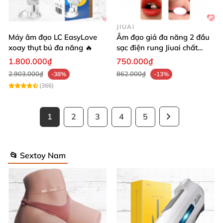
JIUAI
Máy âm đạo LC EasyLove
Âm đạo giả đa năng 2 đầu
xoay thụt bú đa năng 🔥
sạc điện rung Jiuai chất
lượng cao
1.800.000₫
750.000₫
2.903.000₫
862.000₫
-38%
-13%
(366)
1
2
3
4
5
📂 Sextoy Nam