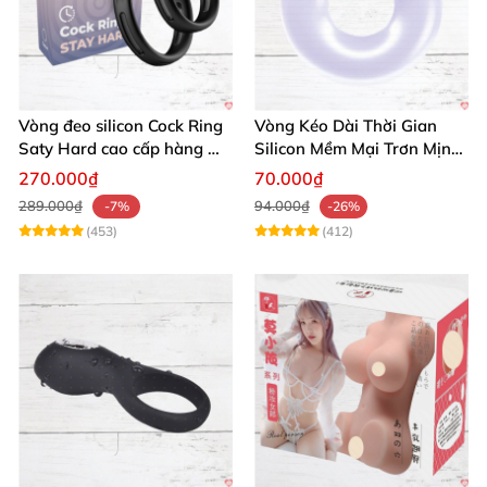
Vòng đeo silicon Cock Ring
Vòng Kéo Dài Thời Gian
Saty Hard cao cấp hàng Mỹ
Silicon Mềm Mại Trơn Mịn
chất lượng
Tăng Khoái Cảm
270.000₫
70.000₫
289.000₫
94.000₫
-7%
-26%
(453)
(412)