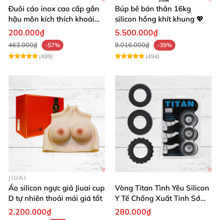
Đuôi cáo inox cao cấp gắn
Búp bê bán thân 16kg
hậu môn kích thích khoái
silicon hồng khít khung 💖
cảm
200.000₫
5.500.000₫
463.000₫
9.016.000₫
-57%
-39%
(499)
(494)
JIUAI
Áo silicon ngực giả Jiuai cup
Vòng Titan Tình Yêu Silicon
D tự nhiên thoải mái giá tốt
Y Tế Chống Xuất Tinh Sớm
Cao Cấp
2.200.000₫
280.000₫