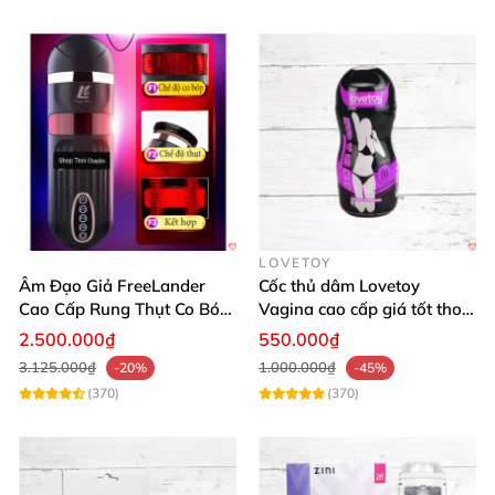
LOVETOY
Âm Đạo Giả FreeLander
Cốc thủ dâm Lovetoy
Cao Cấp Rung Thụt Co Bóp
Vagina cao cấp giá tốt thoả
Đỉnh Nhật Bản
mãn phái mạnh
2.500.000₫
550.000₫
3.125.000₫
1.000.000₫
-20%
-45%
(370)
(370)