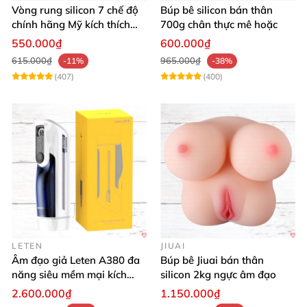
Vòng rung silicon 7 chế độ
Búp bê silicon bán thân
chính hãng Mỹ kích thích
700g chân thực mê hoặc
cực đỉnh
550.000₫
600.000₫
615.000₫
965.000₫
-11%
-38%
(407)
(400)
LETEN
JIUAI
Âm đạo giả Leten A380 đa
Búp bê Jiuai bán thân
năng siêu mềm mại kích
silicon 2kg ngực âm đạo
thích phái mạnh
2.600.000₫
1.150.000₫