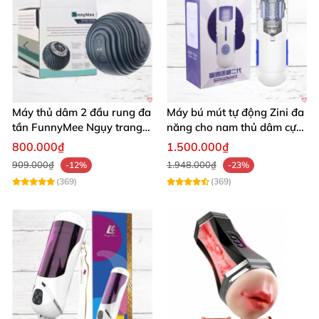
Máy thủ dâm 2 đầu rung đa
Máy bú mút tự động Zini đa
tần FunnyMee Ngụy trang
năng cho nam thủ dâm cực
Pokemon siêu kích thích
đã giá tốt
800.000₫
1.500.000₫
909.000₫
1.948.000₫
-12%
-23%
(369)
(369)