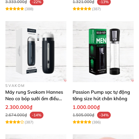
3.333.000₫
1.321.000₫
-22%
-13%
(388)
(387)
SVAKOM
Máy rung Svakom Hannes
Passion Pump sạc tự động
Neo co bóp sưởi ấm điều
tăng size hút chân không
khiển app
2.300.000₫
1.000.000₫
2.674.000₫
1.505.000₫
-14%
-34%
(387)
(386)