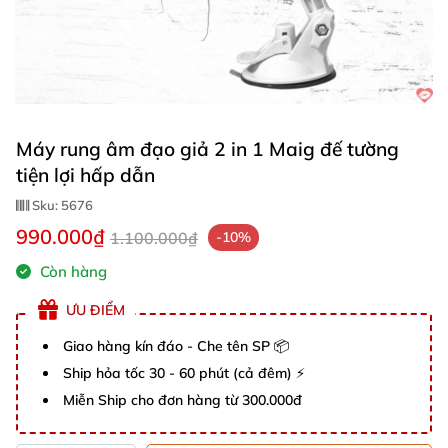
Máy rung âm đạo giả 2 in 1 Maig đế tường
tiện lợi hấp dẫn
Sku:
5676
990.000₫
1.100.000₫
-10%
Còn hàng
ƯU ĐIỂM
Giao hàng kín đáo - Che tên SP 📦
Ship hỏa tốc 30 - 60 phút (cả đêm) ⚡
Miễn Ship cho đơn hàng từ 300.000đ