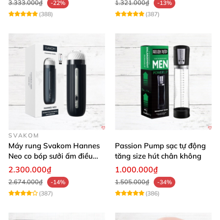
3.333.000₫
1.321.000₫
-22%
-13%
(388)
(387)
SVAKOM
Máy rung Svakom Hannes
Passion Pump sạc tự động
Neo co bóp sưởi ấm điều
tăng size hút chân không
khiển app
2.300.000₫
1.000.000₫
2.674.000₫
1.505.000₫
-14%
-34%
(387)
(386)