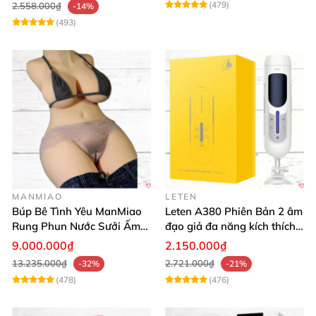
(479)
2.558.000₫
-14%
(493)
MANMIAO
LETEN
Búp Bê Tình Yêu ManMiao
Leten A380 Phiên Bản 2 âm
Rung Phun Nước Sưởi Ấm
đạo giả đa năng kích thích
Thông Minh
cực mạnh
9.000.000₫
2.150.000₫
13.235.000₫
2.721.000₫
-32%
-21%
(478)
(476)