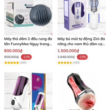
Máy thủ dâm 2 đầu rung đa
Máy bú mút tự động Zini đa
tần FunnyMee Ngụy trang
năng cho nam thủ dâm cực
Pokemon siêu kích thích
đã giá tốt
800.000₫
1.500.000₫
909.000₫
1.948.000₫
-12%
-23%
(369)
(369)