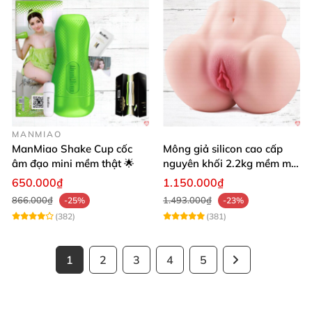
MANMIAO
ManMiao Shake Cup cốc
Mông giả silicon cao cấp
âm đạo mini mềm thật 🌟
nguyên khối 2.2kg mềm mại
khít bóp cực thật
650.000₫
1.150.000₫
866.000₫
1.493.000₫
-25%
-23%
(382)
(381)
1
2
3
4
5