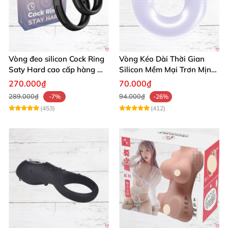
Vòng đeo silicon Cock Ring
Vòng Kéo Dài Thời Gian
Saty Hard cao cấp hàng Mỹ
Silicon Mềm Mại Trơn Mịn
chất lượng
Tăng Khoái Cảm
270.000₫
70.000₫
289.000₫
94.000₫
-7%
-26%
(453)
(412)