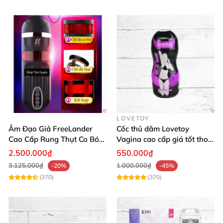
LOVETOY
Âm Đạo Giả FreeLander
Cốc thủ dâm Lovetoy
Cao Cấp Rung Thụt Co Bóp
Vagina cao cấp giá tốt thoả
Đỉnh Nhật Bản
mãn phái mạnh
2.500.000₫
550.000₫
3.125.000₫
1.000.000₫
-20%
-45%
(370)
(370)