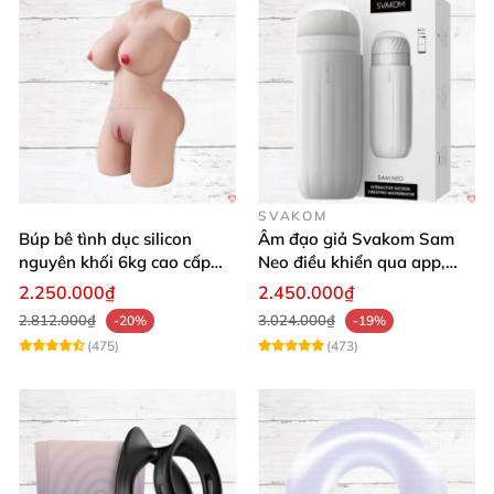
SVAKOM
Búp bê tình dục silicon
Âm đạo giả Svakom Sam
nguyên khối 6kg cao cấp
Neo điều khiển qua app,
giá rẻ mềm mại
webcam tương tác, trải
2.250.000₫
2.450.000₫
nghiệm thực tế
2.812.000₫
3.024.000₫
-20%
-19%
(475)
(473)