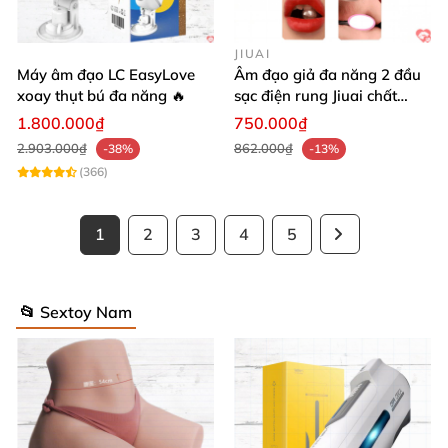
JIUAI
Máy âm đạo LC EasyLove
Âm đạo giả đa năng 2 đầu
xoay thụt bú đa năng 🔥
sạc điện rung Jiuai chất
lượng cao
1.800.000₫
750.000₫
2.903.000₫
862.000₫
-38%
-13%
(366)
1
2
3
4
5
📂 Sextoy Nam