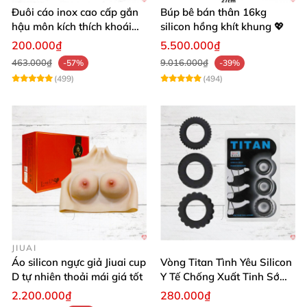
Đuôi cáo inox cao cấp gắn
Búp bê bán thân 16kg
hậu môn kích thích khoái
silicon hồng khít khung 💖
cảm
200.000₫
5.500.000₫
463.000₫
9.016.000₫
-57%
-39%
(499)
(494)
JIUAI
Áo silicon ngực giả Jiuai cup
Vòng Titan Tình Yêu Silicon
D tự nhiên thoải mái giá tốt
Y Tế Chống Xuất Tinh Sớm
Cao Cấp
2.200.000₫
280.000₫