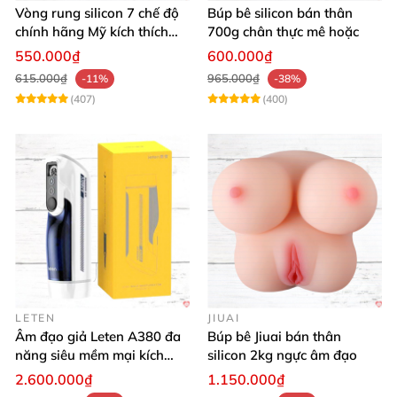
Vòng rung silicon 7 chế độ
Búp bê silicon bán thân
chính hãng Mỹ kích thích
700g chân thực mê hoặc
cực đỉnh
550.000₫
600.000₫
615.000₫
965.000₫
-11%
-38%
(407)
(400)
LETEN
JIUAI
Âm đạo giả Leten A380 đa
Búp bê Jiuai bán thân
năng siêu mềm mại kích
silicon 2kg ngực âm đạo
thích phái mạnh
2.600.000₫
1.150.000₫