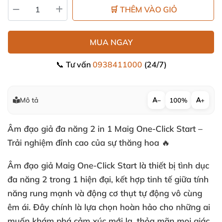
🛒 THÊM VÀO GIỎ
MUA NGAY
📞 Tư vấn
0938411000
(24/7)
Mô tả
−
100%
+
Âm đạo giả đa năng 2 in 1 Maig One-Click Start –
Trải nghiệm đỉnh cao của sự thăng hoa 🔥
Âm đạo giả Maig One-Click Start là thiết bị tình dục
đa năng 2 trong 1 hiện đại, kết hợp tinh tế giữa tính
năng rung mạnh và động cơ thụt tự động vô cùng
êm ái. Đây chính là lựa chọn hoàn hảo cho những ai
muốn khám phá cảm xúc mới lạ, thỏa mãn mọi giác