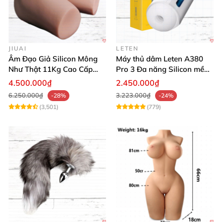
JIUAI
LETEN
Âm Đạo Giả Silicon Mông
Máy thủ dâm Leten A380
Như Thật 11Kg Cao Cấp
Pro 3 Đa năng Silicon mềm
Tăng Khoái Cảm
mại Cảm giác thật
4.500.000₫
2.450.000₫
6.250.000₫
3.223.000₫
-28%
-24%
(3,501)
(779)