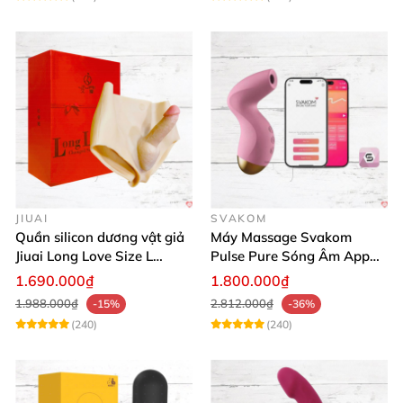
JIUAI
SVAKOM
Quần silicon dương vật giả
Máy Massage Svakom
Jiuai Long Love Size L
Pulse Pure Sóng Âm App
thăng hoa
Điều Khiển Hiện Đại
1.690.000₫
1.800.000₫
1.988.000₫
2.812.000₫
-15%
-36%
(240)
(240)