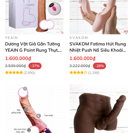
YEAIN
SVAKOM
Dương Vật Giả Gắn Tường
SVAKOM Fatima Hút Rung
YEAIN G Point Rung Thụt,
Nhiệt Push Nổ Siêu Khoái
Tỏa Nhiệt, Điều Khiển Xa
Lạc
1.600.000₫
1.600.000₫
2.539.000₫
2.222.000₫
-37%
-28%
(2,590)
(1,198)