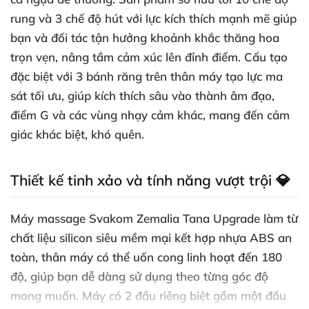
rung và 3 chế độ hút với lực kích thích mạnh mẽ giúp
bạn và đối tác tận hưởng khoảnh khắc thăng hoa
trọn vẹn, nâng tầm cảm xúc lên đỉnh điểm. Cấu tạo
đặc biệt với 3 bánh răng trên thân máy tạo lực ma
sát tối ưu, giúp kích thích sâu vào thành âm đạo,
điểm G và các vùng nhạy cảm khác, mang đến cảm
giác khác biệt, khó quên.
Thiết kế tinh xảo và tính năng vượt trội 💎
Máy massage Svakom Zemalia Tana Upgrade làm từ
chất liệu silicon siêu mềm mại kết hợp nhựa ABS an
toàn, thân máy có thể uốn cong linh hoạt đến 180
độ, giúp bạn dễ dàng sử dụng theo từng góc độ
mong muốn. Máy có 2 đầu riêng biệt gồm một đầu