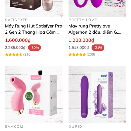
SATISFYER
PRETTY LOVE
Máy Rung Hút Satisfyer Pro
Máy rung Prettylove
2 Gen 2 Thăng Hoa Cảm
Algernon 2 đầu, điểm G,
Xúc Nhanh
cao cấp không dây
1.600.000₫
1.200.000₫
2.285.000₫
1.518.000₫
-30%
-21%
(210)
(208)
SVAKOM
DUREX