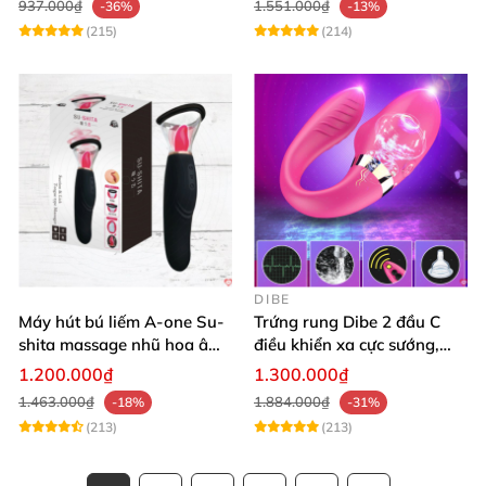
937.000₫
1.551.000₫
-36%
-13%
(215)
(214)
DIBE
Máy hút bú liếm A-one Su-
Trứng rung Dibe 2 đầu C
shita massage nhũ hoa âm
điều khiển xa cực sướng,
đạo cực phê
thích mê
1.200.000₫
1.300.000₫
1.463.000₫
1.884.000₫
-18%
-31%
(213)
(213)