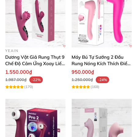
YEAIN
Dương Vật Giả Rung Thụt 9
Máy Bú Tự Sướng 2 Đầu
Chế Độ Cảm Ứng Xoay Liếm
Rung Nóng Kích Thích Điểm
Toả Nhiệt Cao Cấp
G Sung Sướng
1.550.000₫
950.000₫
1.987.000₫
1.250.000₫
-22%
-24%
(170)
(168)