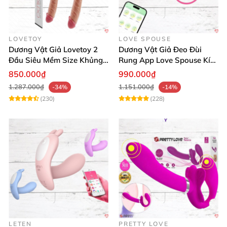
LOVETOY
LOVE SPOUSE
Dương Vật Giả Lovetoy 2
Dương Vật Giả Đeo Đùi
Đầu Siêu Mềm Size Khủng
Rung App Love Spouse Kích
Thăng Hoa
Thích Cho Les
850.000₫
990.000₫
1.287.000₫
1.151.000₫
-34%
-14%
(230)
(228)
LETEN
PRETTY LOVE