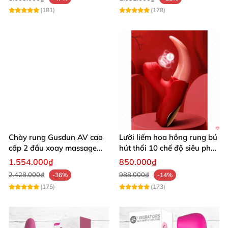
(181)
(178)
Chày rung Gusdun AV cao
Lưỡi liếm hoa hồng rung bú
cấp 2 đầu xoay massage
hút thổi 10 chế độ siêu phê
kích thích
kích thích
1.554.000₫
850.000₫
2.428.000₫
988.000₫
-36%
-14%
(175)
(173)