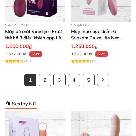
SATISFYER
SVAKOM
Máy bú mút Satisfyer Pro2
Máy massage điểm G
thế hệ 3 điều khiển app tiện
Svakom Pulse Lite Neo
lợi
công nghệ sóng hút
1.800.000₫
1.250.000₫
Bluetooth
2.337.000₫
1.602.000₫
-23%
-22%
(161)
(160)
1
2
3
4
5
📂 Sextoy Nữ