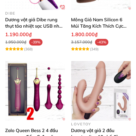
DIBE
Dương vật giả Dibe rung
Mông Giả Nam Silicon 6
thụt tỏa nhiệt sạc USB nhập
Múi Tăng Kích Thích Cực
khẩu giá tốt
Mạnh
1.190.000₫
1.800.000₫
1.950.000₫
3.157.000₫
-39%
-43%
(368)
(349)
LOVETOY
Zalo Queen Bess 2 4 đầu
Dương vật giả 2 đầu