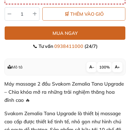
🛒 THÊM VÀO GIỎ
MUA NGAY
📞 Tư vấn
0938411000
(24/7)
Mô tả
−
100%
+
Máy massage 2 đầu Svakom Zemalia Tana Upgrade
– Chìa khóa mở ra những trải nghiệm thăng hoa
đỉnh cao 🔥
Svakom Zemalia Tana Upgrade là thiết bị massage
cao cấp được thiết kế tinh tế, nhỏ gọn như hình chú
cá ngựa dễ thương. Sản phẩm sở hữu tới 10 chế độ