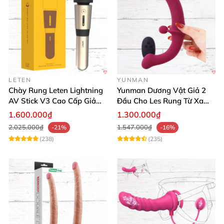
LETEN
YUNMAN
Chày Rung Leten Lightning
Yunman Dương Vật Giả 2
AV Stick V3 Cao Cấp Giảm
Đầu Cho Les Rung Từ Xa
Mỡ Giữ Dáng
Kích Thích
1.600.000₫
1.300.000₫
2.025.000₫
1.547.000₫
-21%
-16%
(238)
(235)