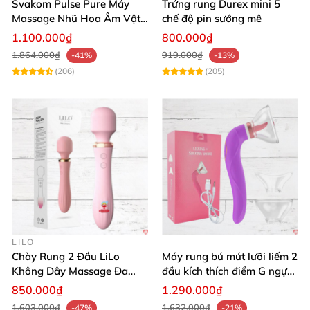
Svakom Pulse Pure Máy
Trứng rung Durex mini 5
Massage Nhũ Hoa Âm Vật
chế độ pin sướng mê
Sóng Âm Kích Thích Tối Ưu
1.100.000₫
800.000₫
1.864.000₫
919.000₫
-41%
-13%
(206)
(205)
LILO
Chày Rung 2 Đầu LiLo
Máy rung bú mút lưỡi liếm 2
Không Dây Massage Đa
đầu kích thích điểm G ngực
Năng Toả Nhiệt
âm đạo
850.000₫
1.290.000₫
1.603.000₫
1.632.000₫
-47%
-21%