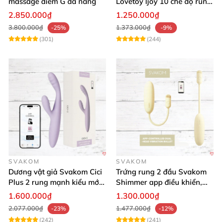
massage điểm G đa năng
Lovetoy Ijoy 10 chế độ rung
sạc tiện lợi mua ngay
2.850.000₫
1.250.000₫
3.800.000₫
1.373.000₫
-25%
-9%
(301)
(244)
SVAKOM
SVAKOM
Dương vật giả Svakom Cici
Trứng rung 2 đầu Svakom
Plus 2 rung mạnh kiểu mới
Shimmer app điều khiển,
điều khiển qua App kích
siêu kích thích
1.600.000₫
1.300.000₫
thích sâu
2.077.000₫
1.477.000₫
-23%
-12%
(242)
(241)