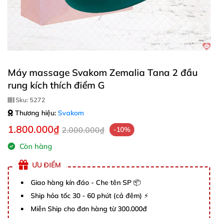
Máy massage Svakom Zemalia Tana 2 đầu
rung kích thích điểm G
Sku:
5272
Thương hiệu:
Svakom
1.800.000₫
2.000.000₫
-10%
Còn hàng
ƯU ĐIỂM
Giao hàng kín đáo - Che tên SP 📦
Ship hỏa tốc 30 - 60 phút (cả đêm) ⚡
Miễn Ship cho đơn hàng từ 300.000đ