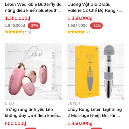
Leten Wearable Butterfly đa
Dương Vật Giả 2 Đầu
năng điều khiển bluetooth,
Valerie 12 Chế Độ Rung -
siêu thật, dễ dùng
Tăng Khoái Cảm
1.350.000₫
1.350.000₫
1.840.000₫
1.534.000₫
-27%
-12%
(215)
(215)
LILO
LETEN
Trứng rung tình yêu Lilo
Chày Rung Leten Lightning
không dây USB điều khiển
2 Massage Nhiệt Đa Tần
remote tiện lợi
Rung Toàn Thân
600.000₫
1.350.000₫