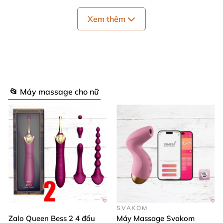
hút mạnh mẽ và đầu còn lại với bánh răng rung kích
thích đa tầng, hoàn hảo cho mọi nhu cầu thư giãn.
Xem thêm
Đặc biệt, máy còn tích hợp chức năng sưởi ấm đến
42 độ C, tạo cảm giác dễ chịu và tăng cường sự
thăng hoa khi sử dụng.
🔋 Pin sạc ẩn tiện lợi, thời gian sử dụng lâu dài
📂 Máy massage cho nữ
💧 Kháng nước tuyệt đối, dễ dàng vệ sinh sau khi
dùng
⚙️ 10 chế độ hút và 3 chế độ rung đa dạng, dễ
dàng tùy chỉnh
🌀 Ba bánh răng trên thân máy tăng cường ma
sát kích thích điểm G hiệu quả
SVAKOM
Zalo Queen Bess 2 4 đầu
Máy Massage Svakom