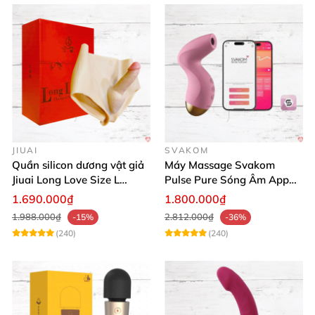
JIUAI
SVAKOM
Quần silicon dương vật giả
Máy Massage Svakom
Jiuai Long Love Size L
Pulse Pure Sóng Âm App
thăng hoa
Điều Khiển Hiện Đại
1.690.000₫
1.800.000₫
1.988.000₫
2.812.000₫
-15%
-36%
(240)
(240)