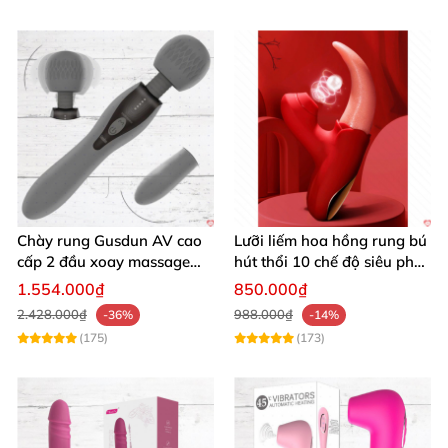
Chày rung Gusdun AV cao
Lưỡi liếm hoa hồng rung bú
cấp 2 đầu xoay massage
hút thổi 10 chế độ siêu phê
kích thích
kích thích
1.554.000₫
850.000₫
2.428.000₫
988.000₫
-36%
-14%
(175)
(173)