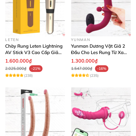
LETEN
YUNMAN
Chày Rung Leten Lightning
Yunman Dương Vật Giả 2
AV Stick V3 Cao Cấp Giảm
Đầu Cho Les Rung Từ Xa
Mỡ Giữ Dáng
Kích Thích
1.600.000₫
1.300.000₫
2.025.000₫
1.547.000₫
-21%
-16%
(238)
(235)