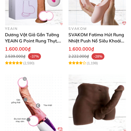
YEAIN
SVAKOM
Dương Vật Giả Gắn Tường
SVAKOM Fatima Hút Rung
YEAIN G Point Rung Thụt,
Nhiệt Push Nổ Siêu Khoái
Tỏa Nhiệt, Điều Khiển Xa
Lạc
1.600.000₫
1.600.000₫
2.539.000₫
2.222.000₫
-37%
-28%
(2,590)
(1,198)