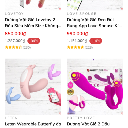
LOVETOY
LOVE SPOUSE
Dương Vật Giả Lovetoy 2
Dương Vật Giả Đeo Đùi
Đầu Siêu Mềm Size Khủng
Rung App Love Spouse Kích
Thăng Hoa
Thích Cho Les
850.000₫
990.000₫
1.287.000₫
1.151.000₫
-34%
-14%
(230)
(228)
LETEN
PRETTY LOVE
Leten Wearable Butterfly đa
Dương Vật Giả 2 Đầu