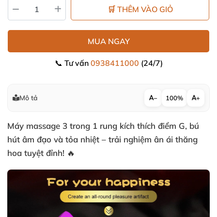
🛒 THÊM VÀO GIỎ
MUA NGAY
📞 Tư vấn
0938411000
(24/7)
Mô tả
−
100%
+
Máy massage 3 trong 1 rung kích thích điểm G, bú
hút âm đạo và tỏa nhiệt – trải nghiệm ân ái thăng
hoa tuyệt đỉnh! 🔥