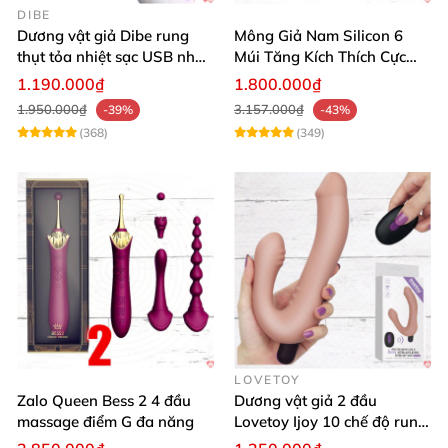
DIBE
Dương vật giả Dibe rung
Mông Giả Nam Silicon 6
thụt tỏa nhiệt sạc USB nhập
Múi Tăng Kích Thích Cực
khẩu giá tốt
Mạnh
1.190.000₫
1.800.000₫
1.950.000₫
3.157.000₫
-39%
-43%
(368)
(349)
LOVETOY
Zalo Queen Bess 2 4 đầu
Dương vật giả 2 đầu
massage điểm G đa năng
Lovetoy Ijoy 10 chế độ rung
sạc tiện lợi mua ngay