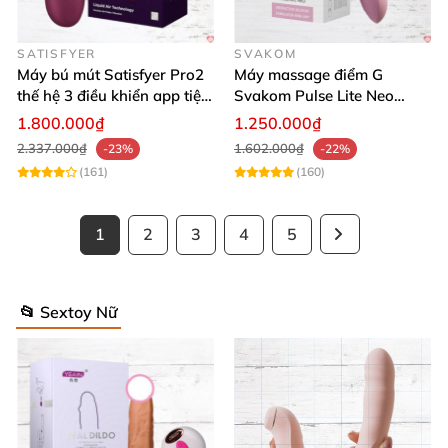
SATISFYER
SVAKOM
Máy bú mút Satisfyer Pro2
Máy massage điểm G
thế hệ 3 điều khiển app tiện
Svakom Pulse Lite Neo
lợi
công nghệ sóng hút
1.800.000₫
1.250.000₫
Bluetooth
2.337.000₫
1.602.000₫
-23%
-22%
(161)
(160)
1
2
3
4
5
📂 Sextoy Nữ