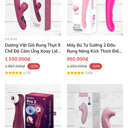
YEAIN
Dương Vật Giả Rung Thụt 9
Máy Bú Tự Sướng 2 Đầu
Chế Độ Cảm Ứng Xoay Liếm
Rung Nóng Kích Thích Điểm
Toả Nhiệt Cao Cấp
G Sung Sướng
1.550.000₫
950.000₫
1.987.000₫
1.250.000₫
-22%
-24%
(170)
(168)