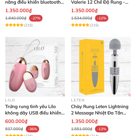
năng điều khiển bluetooth,
Valerie 12 Chế Độ Rung -
siêu thật, dễ dùng
Tăng Khoái Cảm
1.350.000₫
1.350.000₫
1.840.000₫
1.534.000₫
-27%
-12%
(215)
(215)
LILO
LETEN
Trứng rung tình yêu Lilo
Chày Rung Leten Lightning
không dây USB điều khiển
2 Massage Nhiệt Đa Tần
remote tiện lợi
Rung Toàn Thân
600.000₫
1.350.000₫
937.000₫
1.551.000₫
-36%
-13%
(215)
(214)