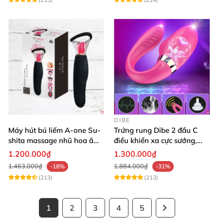
DIBE
Máy hút bú liếm A-one Su-
Trứng rung Dibe 2 đầu C
shita massage nhũ hoa âm
điều khiển xa cực sướng,
đạo cực phê
thích mê
1.200.000₫
1.300.000₫
1.463.000₫
1.884.000₫
-18%
-31%
(213)
(213)
1
2
3
4
5