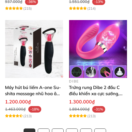
937.000₫
1.551.000₫
-36%
-13%
(215)
(214)
DIBE
Máy hút bú liếm A-one Su-
Trứng rung Dibe 2 đầu C
shita massage nhũ hoa âm
điều khiển xa cực sướng,
đạo cực phê
thích mê
1.200.000₫
1.300.000₫
1.463.000₫
1.884.000₫
-18%
-31%
(213)
(213)