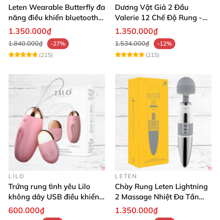
Leten Wearable Butterfly đa
Dương Vật Giả 2 Đầu
năng điều khiển bluetooth,
Valerie 12 Chế Độ Rung -
siêu thật, dễ dùng
Tăng Khoái Cảm
1.350.000₫
1.350.000₫
1.840.000₫
1.534.000₫
-27%
-12%
(215)
(215)
LILO
LETEN
Trứng rung tình yêu Lilo
Chày Rung Leten Lightning
không dây USB điều khiển
2 Massage Nhiệt Đa Tần
remote tiện lợi
Rung Toàn Thân
600.000₫
1.350.000₫