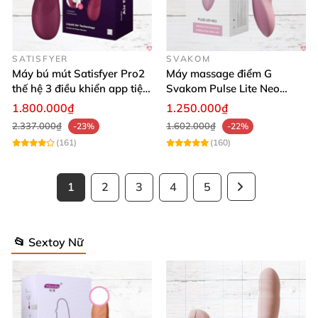
SATISFYER
SVAKOM
Máy bú mút Satisfyer Pro2
Máy massage điểm G
thế hệ 3 điều khiển app tiện
Svakom Pulse Lite Neo
lợi
công nghệ sóng hút
1.800.000₫
1.250.000₫
Bluetooth
2.337.000₫
1.602.000₫
-23%
-22%
(161)
(160)
1
2
3
4
5
📂 Sextoy Nữ