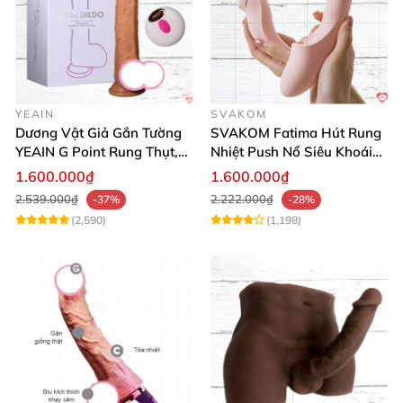
YEAIN
SVAKOM
Dương Vật Giả Gắn Tường
SVAKOM Fatima Hút Rung
YEAIN G Point Rung Thụt,
Nhiệt Push Nổ Siêu Khoái
Tỏa Nhiệt, Điều Khiển Xa
Lạc
1.600.000₫
1.600.000₫
2.539.000₫
2.222.000₫
-37%
-28%
(2,590)
(1,198)