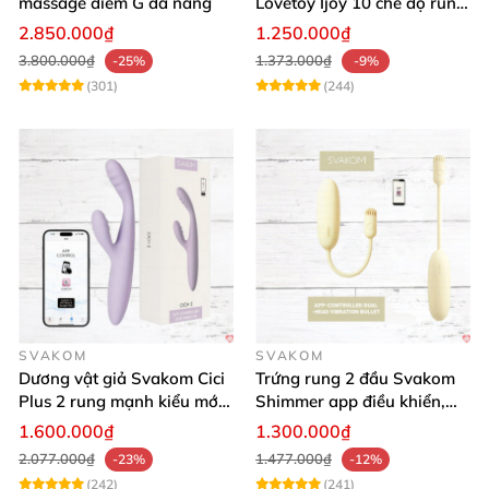
massage điểm G đa năng
Lovetoy Ijoy 10 chế độ rung
sạc tiện lợi mua ngay
2.850.000₫
1.250.000₫
3.800.000₫
1.373.000₫
-25%
-9%
(301)
(244)
SVAKOM
SVAKOM
Dương vật giả Svakom Cici
Trứng rung 2 đầu Svakom
Plus 2 rung mạnh kiểu mới
Shimmer app điều khiển,
điều khiển qua App kích
siêu kích thích
1.600.000₫
1.300.000₫
thích sâu
2.077.000₫
1.477.000₫
-23%
-12%
(242)
(241)