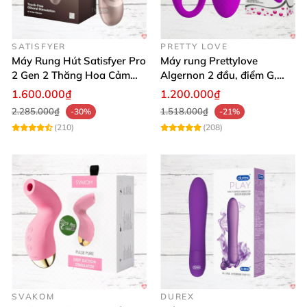
SATISFYER
PRETTY LOVE
Máy Rung Hút Satisfyer Pro
Máy rung Prettylove
2 Gen 2 Thăng Hoa Cảm
Algernon 2 đầu, điểm G,
Xúc Nhanh
cao cấp không dây
1.600.000₫
1.200.000₫
2.285.000₫
1.518.000₫
-30%
-21%
(210)
(208)
SVAKOM
DUREX