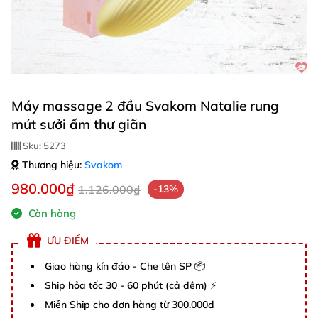
Máy massage 2 đầu Svakom Natalie rung
mút sưởi ấm thư giãn
Sku:
5273
Thương hiệu:
Svakom
980.000₫
1.126.000₫
-13%
Còn hàng
ƯU ĐIỂM
Giao hàng kín đáo - Che tên SP 📦
Ship hỏa tốc 30 - 60 phút (cả đêm) ⚡
Miễn Ship cho đơn hàng từ 300.000đ