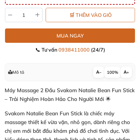
🛒 THÊM VÀO GIỎ
MUA NGAY
📞 Tư vấn
0938411000
(24/7)
Mô tả
−
100%
+
Máy Massage 2 Đầu Svakom Natalie Bean Fun Stick
– Trải Nghiệm Hoàn Hảo Cho Người Mới 🌟
Svakom Natalie Bean Fun Stick là chiếc máy
massage thiết kế vừa vặn, nhỏ gọn, dành riêng cho
chị em mới bắt đầu khám phá đồ chơi tình dục. Với
kiểu dáng thon thả, thanh lịch và tinh tế, sản phẩm