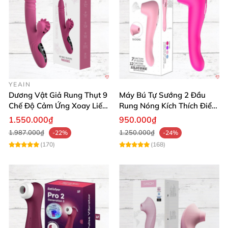
YEAIN
Dương Vật Giả Rung Thụt 9
Máy Bú Tự Sướng 2 Đầu
Chế Độ Cảm Ứng Xoay Liếm
Rung Nóng Kích Thích Điểm
Toả Nhiệt Cao Cấp
G Sung Sướng
1.550.000₫
950.000₫
1.987.000₫
1.250.000₫
-22%
-24%
(170)
(168)