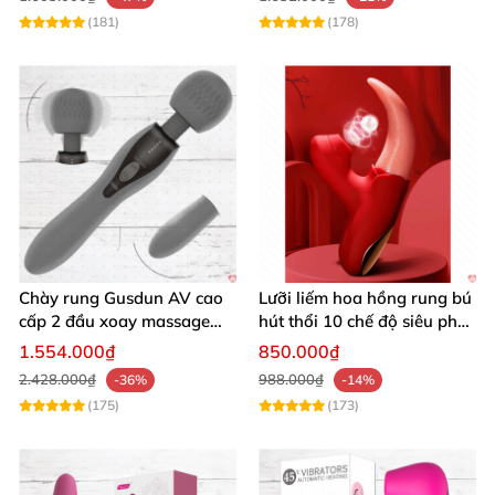
(181)
(178)
Chày rung Gusdun AV cao
Lưỡi liếm hoa hồng rung bú
cấp 2 đầu xoay massage
hút thổi 10 chế độ siêu phê
kích thích
kích thích
1.554.000₫
850.000₫
2.428.000₫
988.000₫
-36%
-14%
(175)
(173)