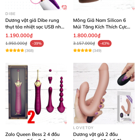
DIBE
Dương vật giả Dibe rung
Mông Giả Nam Silicon 6
thụt tỏa nhiệt sạc USB nhập
Múi Tăng Kích Thích Cực
khẩu giá tốt
Mạnh
1.190.000₫
1.800.000₫
1.950.000₫
3.157.000₫
-39%
-43%
(368)
(349)
LOVETOY
Zalo Queen Bess 2 4 đầu
Dương vật giả 2 đầu