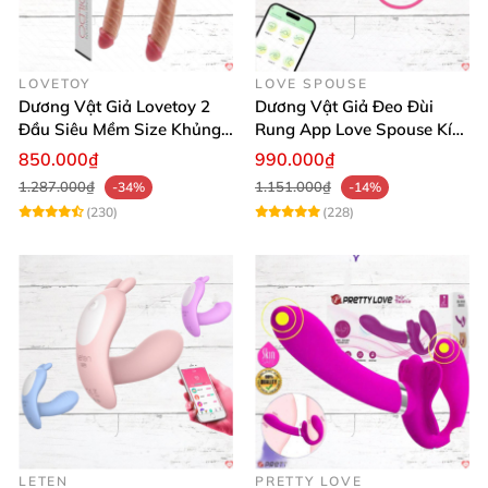
LOVETOY
LOVE SPOUSE
Dương Vật Giả Lovetoy 2
Dương Vật Giả Đeo Đùi
Đầu Siêu Mềm Size Khủng
Rung App Love Spouse Kích
Thăng Hoa
Thích Cho Les
850.000₫
990.000₫
1.287.000₫
1.151.000₫
-34%
-14%
(230)
(228)
LETEN
PRETTY LOVE