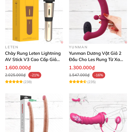
LETEN
YUNMAN
Chày Rung Leten Lightning
Yunman Dương Vật Giả 2
AV Stick V3 Cao Cấp Giảm
Đầu Cho Les Rung Từ Xa
Mỡ Giữ Dáng
Kích Thích
1.600.000₫
1.300.000₫
2.025.000₫
1.547.000₫
-21%
-16%
(238)
(235)