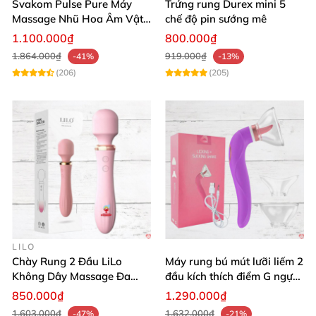
Svakom Pulse Pure Máy
Trứng rung Durex mini 5
Massage Nhũ Hoa Âm Vật
chế độ pin sướng mê
Sóng Âm Kích Thích Tối Ưu
1.100.000₫
800.000₫
1.864.000₫
919.000₫
-41%
-13%
(206)
(205)
LILO
Chày Rung 2 Đầu LiLo
Máy rung bú mút lưỡi liếm 2
Không Dây Massage Đa
đầu kích thích điểm G ngực
Năng Toả Nhiệt
âm đạo
850.000₫
1.290.000₫
1.603.000₫
1.632.000₫
-47%
-21%