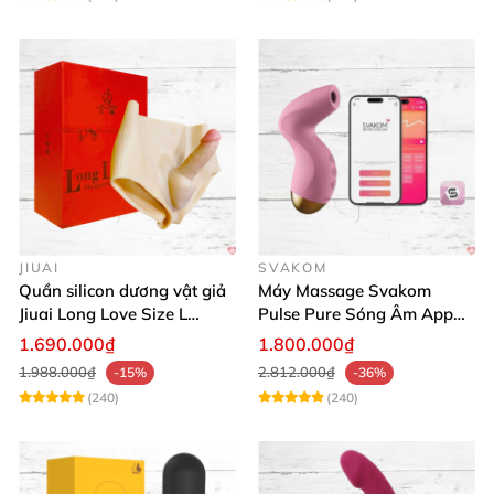
JIUAI
SVAKOM
Quần silicon dương vật giả
Máy Massage Svakom
Jiuai Long Love Size L
Pulse Pure Sóng Âm App
thăng hoa
Điều Khiển Hiện Đại
1.690.000₫
1.800.000₫
1.988.000₫
2.812.000₫
-15%
-36%
(240)
(240)